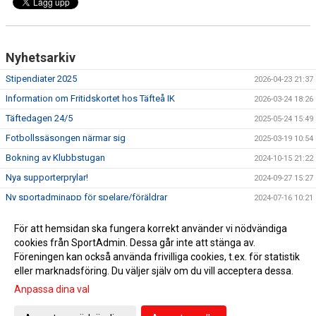
Nyhetsarkiv
Stipendiater 2025
2026-04-23 21:37
Information om Fritidskortet hos Täfteå IK
2026-03-24 18:26
Täftedagen 24/5
2025-05-24 15:49
Fotbollssäsongen närmar sig
2025-03-19 10:54
Bokning av Klubbstugan
2024-10-15 21:22
Nya supporterprylar!
2024-09-27 15:27
Ny sportadminapp för spelare/föräldrar
2024-07-16 10:21
Viktig information till våra ledare gällande begränsat
2023-03-31 12:03
För att hemsidan ska fungera korrekt använder vi nödvändiga
registerutdrag
cookies från SportAdmin. Dessa går inte att stänga av.
GDPR inom Täfteå IK
2019-11-04 18:58
Föreningen kan också använda frivilliga cookies, t.ex. för statistik
eller marknadsföring. Du väljer själv om du vill acceptera dessa.
Anpassa dina val
Cookie-inställningar
Gå till Webbversion