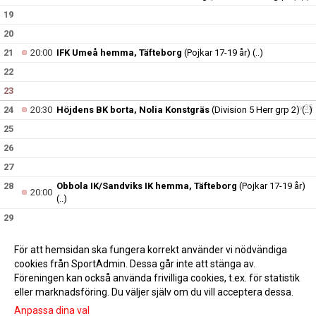
19
20
21
20:00
IFK Umeå hemma, Täfteborg
(Pojkar 17-19 år)
(..)
22
23
v.35
24
20:30
Höjdens BK borta, Nolia Konstgräs
(Division 5 Herr grp 2)
(..)
25
26
27
28
Obbola IK/Sandviks IK hemma, Täfteborg
(Pojkar 17-19 år)
20:00
(..)
29
30
13:00
Sunnanå SK borta, O'Learys Arena
(Pojkar 17-19 år)
(..)
För att hemsidan ska fungera korrekt använder vi nödvändiga
v.36
31
cookies från SportAdmin. Dessa går inte att stänga av.
Föreningen kan också använda frivilliga cookies, t.ex. för statistik
eller marknadsföring. Du väljer själv om du vill acceptera dessa.
Anpassa dina val