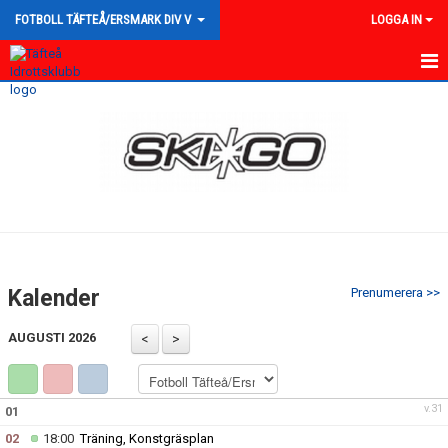
FOTBOLL TÄFTEÅ/ERSMARK DIV V
LOGGA IN
HEM
NYHETER
KALENDER
MATCHER
TRUPPEN
Kalender
Prenumerera >>
BILDGALLERI
AUGUSTI 2026
DOKUMENT
KONTAKT
v.31
01
02
18:00
Träning, Konstgräsplan