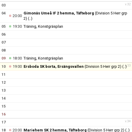
v.32
03
04
Gimonäs Umeå IF 2 hemma, Täfteborg
(Division 5 Herr grp
20:00
2)
(..)
05
19:30
Träning, Konstgräsplan
06
07
08
09
18:00
Träning, Konstgräsplan
v.33
10
19:00
Ersboda SK borta, Ersängsvallen
(Division 5 Herr grp 2)
(..)
11
12
13
14
15
16
v.34
17
18
20:00
Mariehem SK 2 hemma, Täfteborg
(Division 5 Herr grp 2)
(..)