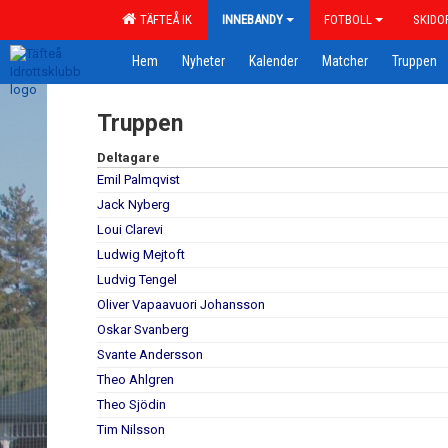
TÄFTEÅ IK
INNEBANDY
FOTBOLL
SKIDO
Hem
Nyheter
Kalender
Matcher
Truppen
Truppen
Deltagare
Emil Palmqvist
Jack Nyberg
Loui Clarevi
Ludwig Mejtoft
Ludvig Tengel
Oliver Vapaavuori Johansson
Oskar Svanberg
Svante Andersson
Theo Ahlgren
Theo Sjödin
Tim Nilsson