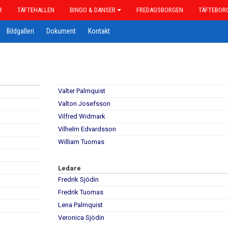
R
TÄFTEHALLEN
BINGO & DANSER
FREDAGSBORGEN
TÄFTEBOR
Bildgalleri
Dokument
Kontakt
Valter Palmquist
Valton Josefsson
Vilfred Widmark
Vilhelm Edvardsson
William Tuomas
Ledare
Fredrik Sjödin
Fredrik Tuomas
Lena Palmquist
Veronica Sjödin