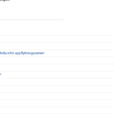
tvåa inför uppflyttningsserien!
!