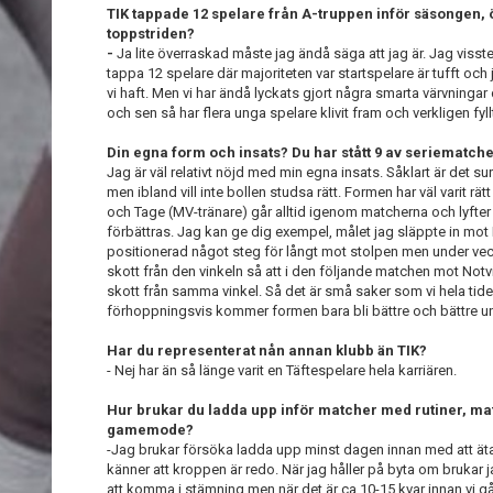
TIK tappade 12 spelare från A-truppen inför säsongen, ö
toppstriden
?
-
Ja lite överraskad måste jag ändå säga att jag är. Jag visste 
tappa 12 spelare där majoriteten var startspelare är tufft och j
vi haft. Men vi har ändå lyckats gjort några smarta värvninga
och sen så har flera unga spelare klivit fram och verkligen f
Din egna form och insats? Du har stått 9 av seriematche
Jag är väl relativt nöjd med min egna insats. Såklart är det sur
men ibland vill inte bollen studsa rätt. Formen har väl varit rä
och Tage (MV-tränare) går alltid igenom matcherna och lyfte
förbättras. Jag kan ge dig exempel, målet jag släppte in mot In
positionerad något steg för långt mot stolpen men under vec
skott från den vinkeln så att i den följande matchen mot Not
skott från samma vinkel. Så det är små saker som vi hela tid
förhoppningsvis kommer formen bara bli bättre och bättre 
Har du representerat nån annan klubb än TIK?
- Nej har än så länge varit en Täftespelare hela karriären.
Hur brukar du ladda upp inför matcher med rutiner, mat
gamemode?
-Jag brukar försöka ladda upp minst dagen innan med att äta,
känner att kroppen är redo. När jag håller på byta om brukar j
att komma i stämning men när det är ca 10-15 kvar innan vi gå