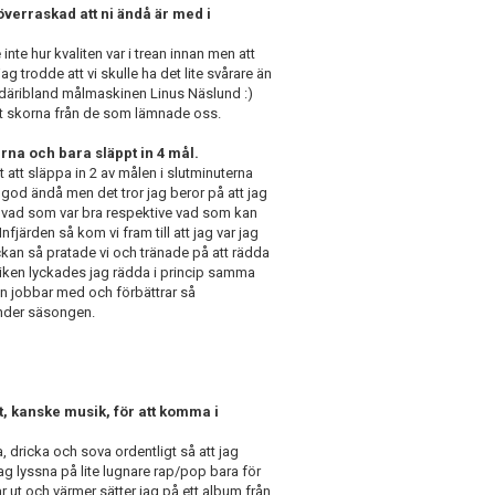
verraskad att ni ändå är med i
inte hur kvaliten var i trean innan men att
ag trodde att vi skulle ha det lite svårare än
r däribland målmaskinen Linus Näslund :)
yllt skorna från de som lämnade oss.
rna och bara släppt in 4 mål.
t att släppa in 2 av målen i slutminuterna
tt god ändå men det tror jag beror på att jag
r vad som var bra respektive vad som kan
fjärden så kom vi fram till att jag var jag
kan så pratade vi och tränade på att rädda
viken lyckades jag rädda i princip samma
en jobbar med och förbättrar så
under säsongen.
, kanske musik, för att komma i
 dricka och sova ordentligt så att jag
ag lyssna på lite lugnare rap/pop bara för
r ut och värmer sätter jag på ett album från