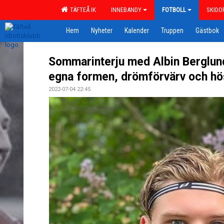
TÄFTEÅ IK
INNEBANDY
FOTBOLL
SKIDO
Hem
Nyheter
Kalender
Truppen
Gästbok
Sommarinterju med Albin Berglund
egna formen, drömförvärv och hö
2022-07-04 22:45