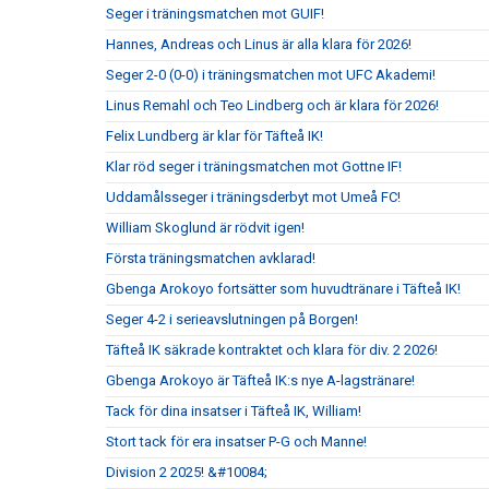
Seger i träningsmatchen mot GUIF!
Hannes, Andreas och Linus är alla klara för 2026!
Seger 2-0 (0-0) i träningsmatchen mot UFC Akademi!
Linus Remahl och Teo Lindberg och är klara för 2026!
Felix Lundberg är klar för Täfteå IK!
Klar röd seger i träningsmatchen mot Gottne IF!
Uddamålsseger i träningsderbyt mot Umeå FC!
William Skoglund är rödvit igen!
Första träningsmatchen avklarad!
Gbenga Arokoyo fortsätter som huvudtränare i Täfteå IK!
Seger 4-2 i serieavslutningen på Borgen!
Täfteå IK säkrade kontraktet och klara för div. 2 2026!
Gbenga Arokoyo är Täfteå IK:s nye A-lagstränare!
Tack för dina insatser i Täfteå IK, William!
Stort tack för era insatser P-G och Manne!
Division 2 2025! &#10084;