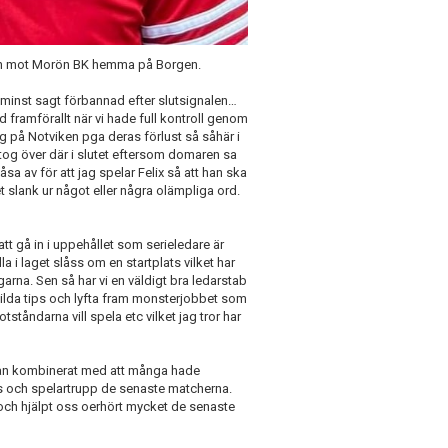
ckan mot Morön BK hemma på Borgen.
 minst sagt förbannad efter slutsignalen…
tid framförallt när vi hade full kontroll genom
g på Notviken pga deras förlust så såhär i
tog över där i slutet eftersom domaren sa
åsa av för att jag spelar Felix så att han ska
t slank ur något eller några olämpliga ord.
 att gå in i uppehållet som serieledare är
lla i laget slåss om en startplats vilket har
arna. Sen så har vi en väldigt bra ledarstab
kilda tips och lyfta fram monsterjobbet som
tståndarna vill spela etc vilket jag tror har
jukan kombinerat med att många hade
ngs och spelartrupp de senaste matcherna.
 och hjälpt oss oerhört mycket de senaste