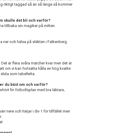
mig riktigt taggad så än så länge så kommer
em skulle det bli och varför?
a tillbaka sin magiker på mitten.
a ner och hälsa på släkten i Falkenberg
er. Det är flera svåra matcher kvar men det är
tt om vi kan fortsätta hålla en hög kvalite
sluta som tabelletta.
er du bäst om och varför?
rhört fin fotbollsplan med bra läktare,
rr nere och härjar i div 1 för tillfället men
r.
at
songen!