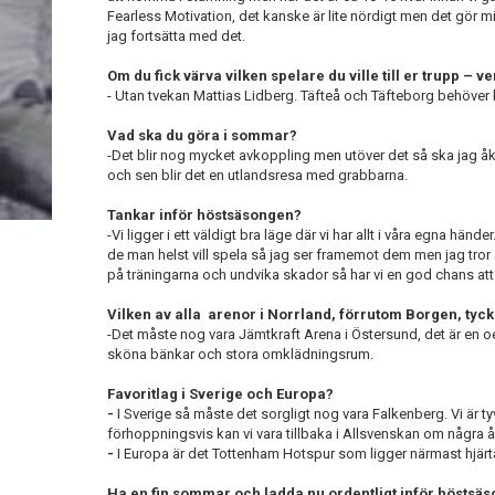
Fearless Motivation, det kanske är lite nördigt men det gör 
jag fortsätta med det.
Om du fick värva vilken spelare du ville till er trupp – v
- Utan tvekan Mattias Lidberg. Täfteå och Täfteborg behöver h
Vad ska du göra i sommar?
-Det blir nog mycket avkoppling men utöver det så ska jag åk
och sen blir det en utlandsresa med grabbarna.
Tankar inför höstsäsongen?
-Vi ligger i ett väldigt bra läge där vi har allt i våra egna händ
de man helst vill spela så jag ser framemot dem men jag tror a
på träningarna och undvika skador så har vi en god chans att 
Vilken av alla
arenor i Norrland, förrutom Borgen, tyck
-Det måste nog vara Jämtkraft Arena i Östersund, det är en oe
sköna bänkar och stora omklädningsrum.
Favoritlag i Sverige och Europa?
-
I Sverige så måste det sorgligt nog vara Falkenberg. Vi är tyvä
förhoppningsvis kan vi vara tillbaka i Allsvenskan om några å
-
I Europa är det Tottenham Hotspur som ligger närmast hjärt
Ha en fin sommar och ladda nu ordentligt inför höstsä