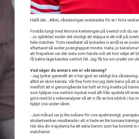
Hallå där… Albin, vårsäsongen avslutades för er i förra ve
Förstås tungt med Moröns kvitteringen på övertid och du var
- Jo självklart svider det otroligt att släppa in ett mål på över
hela matchen. Trots resultatet så lyckades vi ändå ta en poän
efterhand så svider poängtappet mindre. Haha, jo känslorna 
att frisparken var det sista som hände och att hon väljer att bl
få bättre läge kändes oerhört fel. Jag får be om ursäkt om de
Vad säger du annars om er vårsäsong?
- Jag tycker generellt att vi har gjort en väldigt bra vårsäsong
alltid en skön känsla. Vår fina form tror jag dels beror på att a
medfört att vi genomgående har haft en hög kvalite på träning
som hjälper oss oerhört mycket med allt från spelide till ens
görs med bl.a videoanalyser så att vi får en bra inblick i hur mo
hjälpt oss under våren.
- Juni månad var ju lite svårare för oss spelmässigt, yrans
studentveckan resulterade i att vi hade en lite tunnare träni
Här ska div 4 spelarna ha ett extra beröm som har kommit in
matcherna!