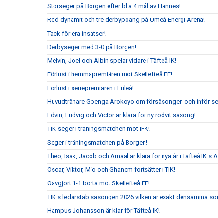
Storseger på Borgen efter bl.a 4 mål av Hannes!
Röd dynamit och tre derbypoäng på Umeå Energi Arena!
Tack för era insatser!
Derbyseger med 3-0 på Borgen!
Melvin, Joel och Albin spelar vidare i Täfteå IK!
Förlust i hemmapremiären mot Skellefteå FF!
Förlust i seriepremiären i Luleå!
Huvudtränare Gbenga Arokoyo om försäsongen och inför ser
Edvin, Ludvig och Victor är klara för ny rödvit säsong!
TIK-seger i träningsmatchen mot IFK!
Seger i träningsmatchen på Borgen!
Theo, Isak, Jacob och Amaal är klara för nya år i Täfteå IK:s A
Oscar, Viktor, Mio och Ghanem fortsätter i TIK!
Oavgjort 1-1 borta mot Skellefteå FF!
TIK:s ledarstab säsongen 2026 vilken är exakt densamma so
Hampus Johansson är klar för Täfteå IK!