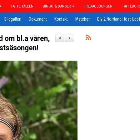
R
TÄFTEHALLEN
BINGO & DANSER
FREDAGSBORGEN
TÄFTEBOR
Bildgalleri
Dokument
Kontakt
Matcher
Div 2 Norrland Höst Uppf
 om bl.a våren,
<
>
stsäsongen!