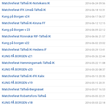
Matchreferat Täfteå IK-Notvikens IK
2016-06-24 09:56
Matchreferat IFK Umeå-Täfteå IK
2016-06-18 10:31
Kung på Borgen v24
2016-06-17 06:57
Matchreferat Täfteå IK-Kiruna FF
2016-06-12 12:15
Kung på Borgen v 23
2016-06-09 22:12
Matchreferat Rönnskär RIF-Täfteå IK
2016-06-06 21:57
Kung på borgen v22
2016-06-02 23:02
Matchreferat Täfteå IK-Hedens IF
2016-05-29 13:41
KUNG PÅ BORGEN v21
2016-05-26 22:44
Matchreferat Hemmingsmark-Täfteå IK
2016-05-22 11:08
KUNG PÅ BORGEN v20
2016-05-20 08:37
Matchreferat Täfteå IK-IFK Kalix
2016-05-15 20:35
KUNG PÅ BORGEN v19
2016-05-15 20:31
Matchreferat Täfteå-Bergnäset
2016-05-07 16:53
Matchreferat Robertsfors-Täfteå
2016-05-05 22:21
KUNG PÅ BORGEN v18
2016-05-03 22:18