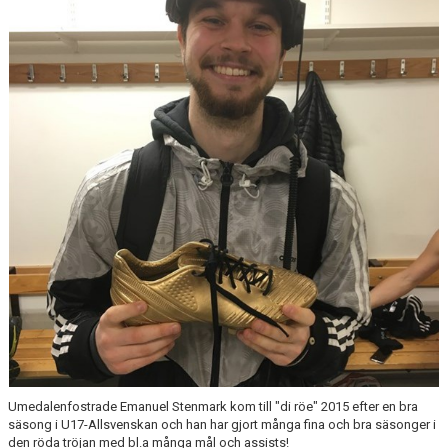
DIV 2 NORRLAND HÖST UPPFLYTTNING 2026
Umedalenfostrade Emanuel Stenmark kom till "di röe" 2015 efter en bra
säsong i U17-Allsvenskan och han har gjort många fina och bra säsonger i
den röda tröjan med bl.a många mål och assists!