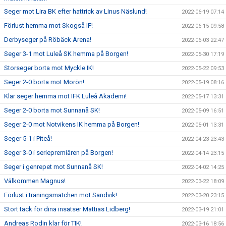
Seger mot Lira BK efter hattrick av Linus Näslund!
2022-06-19 07:14
Förlust hemma mot Skogså IF!
2022-06-15 09:58
Derbyseger på Röbäck Arena!
2022-06-03 22:47
Seger 3-1 mot Luleå SK hemma på Borgen!
2022-05-30 17:19
Storseger borta mot Myckle IK!
2022-05-22 09:53
Seger 2-0 borta mot Morön!
2022-05-19 08:16
Klar seger hemma mot IFK Luleå Akademi!
2022-05-17 13:31
Seger 2-0 borta mot Sunnanå SK!
2022-05-09 16:51
Seger 2-0 mot Notvikens IK hemma på Borgen!
2022-05-01 13:31
Seger 5-1 i Piteå!
2022-04-23 23:43
Seger 3-0 i seriepremiären på Borgen!
2022-04-14 23:15
Seger i genrepet mot Sunnanå SK!
2022-04-02 14:25
Välkommen Magnus!
2022-03-22 18:09
Förlust i träningsmatchen mot Sandvik!
2022-03-20 23:15
Stort tack för dina insatser Mattias Lidberg!
2022-03-19 21:01
Andreas Rodin klar för TIK!
2022-03-16 18:56