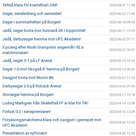
Täfteå klara för kvartsfinal i DM!
2023-08-01 11:08
Seger, serieledning och semester!
2023-06-22 17:44
Seger i sommarhettan på Borgen!
2023-06-18 08:04
Jadå, seger borta mot Sunnanå SK i toppmötet!
2023-06-11 19:45
Jadå, derbyseger hemma mot UFC Akademi!
2023-06-02 07:11
3 poäng efter Noah Granqvists segermål i 92:a
2023-05-27 20:07
matchminuten!
Jadå, seger 3-1 på LF Arena!
2023-05-19 10:34
Seger 1-0 mot Skogså IF hemma på Borgen!
2023-05-13 20:04
Oavgjort borta mot Morön BK
2023-05-07 11:33
Derbyseger 2-0 på Röbäck Arena!
2023-04-22 07:45
Storseger hemma på Borgen!
2023-04-17 10:18
Ludvig Markgren från Skellefteå FF är klar för TIK!
2023-04-14 15:08
Förlust 0-2 i seriepremiären!
2023-04-10 12:09
Försäsongsmatcherna klara och oavgjort i genrepet mot
2023-04-06 12:32
UFC Akademi!
Presentation av nyförvärv!
2023-04-06 12:23