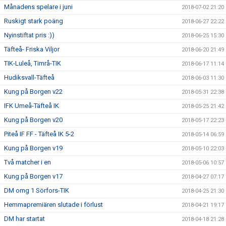
Månadens spelare i juni
2018-07-02 21:20
Ruskigt stark poäng
2018-06-27 22:22
Nyinstiftat pris :))
2018-06-25 15:30
Täfteå- Friska Viljor
2018-06-20 21:49
TIK-Luleå, Timrå-TIK
2018-06-17 11:14
Hudiksvall-Täfteå
2018-06-03 11:30
Kung på Borgen v22
2018-05-31 22:38
IFK Umeå-Täfteå IK
2018-05-25 21:42
Kung på Borgen v20
2018-05-17 22:23
Piteå IF FF - Täfteå IK 5-2
2018-05-14 06:59
Kung på Borgen v19
2018-05-10 22:03
Två matcher i en
2018-05-06 10:57
Kung på Borgen v17
2018-04-27 07:17
DM omg 1 Sörfors-TIK
2018-04-25 21:30
Hemmapremiären slutade i förlust
2018-04-21 19:17
DM har startat
2018-04-18 21:28