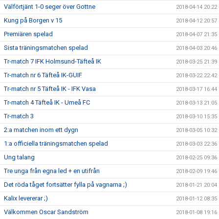
Välförtjänt 1-0 seger över Gottne
2018-04-14 20:22
Kung på Borgen v 15
2018-04-12 20:57
Premiären spelad
2018-04-07 21:35
Sista träningsmatchen spelad
2018-04-03 20:46
Tr-match 7 IFK Holmsund-Täfteå IK
2018-03-25 21:39
Tr-match nr 6 Täfteå IK-GUIF
2018-03-22 22:42
Tr-match nr 5 Täfteå IK - IFK Vasa
2018-03-17 16:44
Tr-match 4 Täfteå IK - Umeå FC
2018-03-13 21:05
Tr-match 3
2018-03-10 15:35
2:a matchen inom ett dygn
2018-03-05 10:32
1:a officiella träningsmatchen spelad
2018-03-03 22:36
Ung talang
2018-02-25 09:36
Tre unga från egna led + en utifrån
2018-02-09 19:46
Det röda tåget fortsätter fylla på vagnarna ;)
2018-01-21 20:04
Kalix levererar ;)
2018-01-12 08:35
Välkommen Oscar Sandström
2018-01-08 19:16