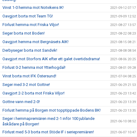
Vinst 1-0 hemma mot Notvikens IK!
2021-09-12 07:17
Oavgjort borta mot Team TG!
2021-09-09 12:52
Förlust hemma mot Friska Viljor!
2021-08-27 13:57
Seger borta mot Boden!
2021-08-22 08:23
Oavgjort hemma mot Bergnäsets AIK!
2021-08-15 08:21
Derbyseger borta mot Sandvik!
2021-08-08 08:54
Oavgjort mot Storfors AIK efter ett galet övertidsdrama!
2021-08-06 20:25
Förlust 0-2 hemma mot Ytterhogdal!
2021-08-01 09:28
Vinst borta mot IFK Östersund!
2021-07-04 08:25
Seger med 3-2 mot Gottne!
2021-06-29 21:53
Oavgjort 2-2 borta mot Friska Viljor!
2021-06-23 13:42
Gottne vann med 2-0!
2021-06-23 13:39
Förlust hemma på Borgen mot topptippade Bodens BK!
2021-06-23 13:35
Seger i hemmapremiären med 2-1 inför 100 jublande
2021-06-10 08:52
åskådare på Borgen!
Förlust med 5-3 borta mot Stöde IF i seriepremiären!
2021-06-07 10:47