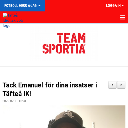
FOTBOLL HERR A-LAG
LOGGA IN
HEM
NYHETER
KALENDER
TRUPPEN
GÄSTBOK
Tack Emanuel för dina insatser i
<
>
BILDGALLERI
Täfteå IK!
2022-02-11 16:31
DOKUMENT
KONTAKT
MATCHER