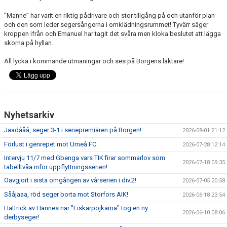
”Manne” har varit en riktig pådrivare och stor tillgång på och utanför plan
och den som leder segersångerna i omklädningsrummet! Tyvärr säger
kroppen ifrån och Emanuel har tagit det svåra men kloka beslutet att lägga
skorna på hyllan.
All lycka i kommande utmaningar och ses på Borgens läktare!
Nyhetsarkiv
Jaadååå, seger 3-1 i seriepremiären på Borgen!
2026-08-01 21:12
Förlust i genrepet mot Umeå FC.
2026-07-28 12:14
Intervju 11/7 med Gbenga vars TIK firar sommarlov som
2026-07-18 09:35
tabelltvåa inför uppflyttningsserien!
Oavgjort i sista omgången av vårserien i div.2!
2026-07-05 20:58
Sååjaaa, röd seger borta mot Storfors AIK!
2026-06-18 23:54
Hattrick av Hannes när "Fiskarpojkarna" tog en ny
2026-06-10 08:06
derbyseger!