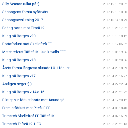
Silly Season rullar på :)
2017-12-19 20:52
Säsongens första nyförvärv
2017-12-13 10:50
Säsongsavslutning 2017
2017-10-14 18:29
Poäng borta mot Timrå IK
2017-05-25 17:32
Kung på Borgen v20
2017-05-19 18:12
Bortaförlust mot Skellefteå FF
2017-05-12 06:32
Matchreferat Täfteå IK-Hudiksvalls FFF
2017-05-06 19:06
Kung på Borgen v18
2017-05-05 20:06
Årets första långresa slutade i 0-1 förlust
2017-04-29 18:39
Kung på Borgen v17
2017-04-28 16:27
Äntligen seger :):)
2017-04-22 22:54
Kung på Borgen v 14 o 16
2017-04-20 21:22
Riktigt sur förlust borta mot Anundsjö
2017-04-17 20:12
Premiärförlust mot Piteå IF FF
2017-04-08 18:40
Tr-match Skellefteå FF-Täfteå IK
2017-04-02 16:59
Tr-match Täfteå IK- UFC
2017-03-28 21:13