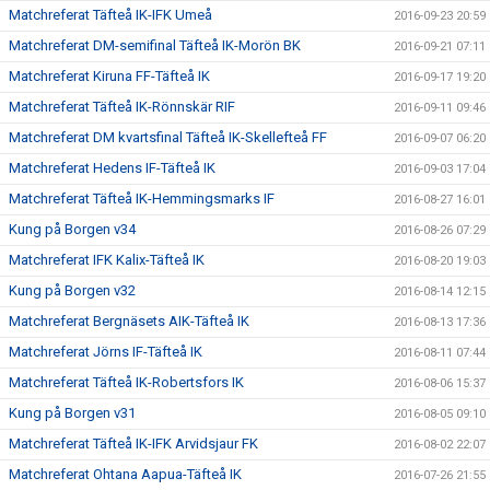
Matchreferat Täfteå IK-IFK Umeå
2016-09-23 20:59
Matchreferat DM-semifinal Täfteå IK-Morön BK
2016-09-21 07:11
Matchreferat Kiruna FF-Täfteå IK
2016-09-17 19:20
Matchreferat Täfteå IK-Rönnskär RIF
2016-09-11 09:46
Matchreferat DM kvartsfinal Täfteå IK-Skellefteå FF
2016-09-07 06:20
Matchreferat Hedens IF-Täfteå IK
2016-09-03 17:04
Matchreferat Täfteå IK-Hemmingsmarks IF
2016-08-27 16:01
Kung på Borgen v34
2016-08-26 07:29
Matchreferat IFK Kalix-Täfteå IK
2016-08-20 19:03
Kung på Borgen v32
2016-08-14 12:15
Matchreferat Bergnäsets AIK-Täfteå IK
2016-08-13 17:36
Matchreferat Jörns IF-Täfteå IK
2016-08-11 07:44
Matchreferat Täfteå IK-Robertsfors IK
2016-08-06 15:37
Kung på Borgen v31
2016-08-05 09:10
Matchreferat Täfteå IK-IFK Arvidsjaur FK
2016-08-02 22:07
Matchreferat Ohtana Aapua-Täfteå IK
2016-07-26 21:55