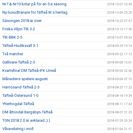
Nr7 & Nr10 kritar på för en 5:e säsong
2018-12-07 10:49
Ny huvudtränare för Täfteå IK:s herrlag
2018-12-04 23:20
Säsongen 2018 är över
2018-10-23 07:47
Friska Viljor-TIK 3-2
2018-10-13 17:35
TIK-BBK 2-5
2018-10-07 09:54
Täfteå-Hudiksvall 3-1
2018-09-29 19:14
Två matcher
2018-09-22 17:13
Gällivare-Täfteå 2-3
2018-09-08 15:01
Kvartsfinal DM Täfteå-IFK Umeå
2018-09-04 22:06
Månadens spelare augusti
2018-09-04 07:10
Härnösand-Täfteå 2-3
2018-08-25 17:22
Täfteå-Östersund 1-0
2018-08-18 19:34
Ytterhogdal-Täfteå
2018-08-11 17:42
DM åttondel Bergsbyn-Täfteå
2018-08-07 21:33
TGN 2018 2.0 är avklarad ;):)
2018-07-29 20:24
Våravslutnig i moll
2018-07-04 21:51