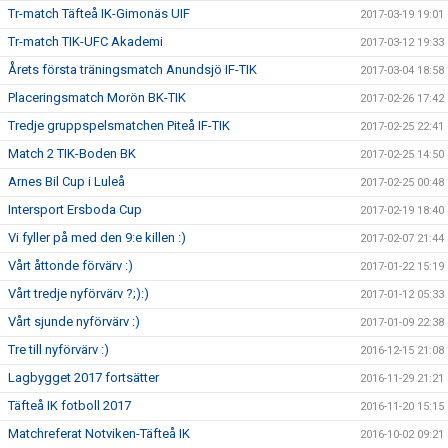
Tr-match Täfteå IK-Gimonäs UIF
2017-03-19 19:01
Tr-match TIK-UFC Akademi
2017-03-12 19:33
Årets första träningsmatch Anundsjö IF-TIK
2017-03-04 18:58
Placeringsmatch Morön BK-TIK
2017-02-26 17:42
Tredje gruppspelsmatchen Piteå IF-TIK
2017-02-25 22:41
Match 2 TIK-Boden BK
2017-02-25 14:50
Arnes Bil Cup i Luleå
2017-02-25 00:48
Intersport Ersboda Cup
2017-02-19 18:40
Vi fyller på med den 9:e killen :)
2017-02-07 21:44
Vårt åttonde förvärv :)
2017-01-22 15:19
Vårt tredje nyförvärv ?;):)
2017-01-12 05:33
Vårt sjunde nyförvärv :)
2017-01-09 22:38
Tre till nyförvärv :)
2016-12-15 21:08
Lagbygget 2017 fortsätter
2016-11-29 21:21
Täfteå IK fotboll 2017
2016-11-20 15:15
Matchreferat Notviken-Täfteå IK
2016-10-02 09:21