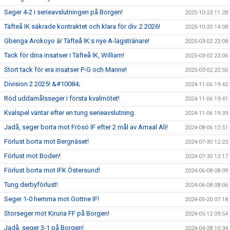
Seger 4-2 i serieavslutningen på Borgen!
2025-10-23 11:28
Täfteå IK säkrade kontraktet och klara för div. 2 2026!
2025-10-20 14:08
Gbenga Arokoyo är Täfteå IK:s nye A-lagstränare!
2025-03-02 23:08
Tack för dina insatser i Täfteå IK, William!
2025-03-02 23:06
Stort tack för era insatser P-G och Manne!
2025-03-02 22:56
Division 2 2025! &#10084;
2024-11-06 19:42
Röd uddamålsseger i första kvalmötet!
2024-11-06 19:41
Kvalspel väntar efter en tung serieavslutning.
2024-11-06 19:39
Jadå, seger borta mot Frösö IF efter 2 mål av Amaal Ali!
2024-08-06 12:51
Förlust borta mot Bergnäset!
2024-07-30 12:23
Förlust mot Boden!
2024-07-30 12:17
Förlust borta mot IFK Östersund!
2024-06-08 08:09
Tung derbyförlust!
2024-06-08 08:06
Seger 1-0 hemma mot Gottne IF!
2024-05-20 07:18
Storseger mot Kiruna FF på Borgen!
2024-05-12 09:54
Jadå, seger 3-1 på Borgen!
2024-04-28 10:34