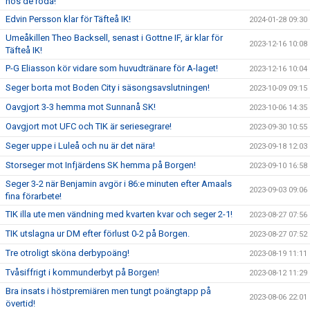
hos de röda!
Edvin Persson klar för Täfteå IK!
2024-01-28 09:30
Umeåkillen Theo Backsell, senast i Gottne IF, är klar för
2023-12-16 10:08
Täfteå IK!
P-G Eliasson kör vidare som huvudtränare för A-laget!
2023-12-16 10:04
Seger borta mot Boden City i säsongsavslutningen!
2023-10-09 09:15
Oavgjort 3-3 hemma mot Sunnanå SK!
2023-10-06 14:35
Oavgjort mot UFC och TIK är seriesegrare!
2023-09-30 10:55
Seger uppe i Luleå och nu är det nära!
2023-09-18 12:03
Storseger mot Infjärdens SK hemma på Borgen!
2023-09-10 16:58
Seger 3-2 när Benjamin avgör i 86:e minuten efter Amaals
2023-09-03 09:06
fina förarbete!
TIK illa ute men vändning med kvarten kvar och seger 2-1!
2023-08-27 07:56
TIK utslagna ur DM efter förlust 0-2 på Borgen.
2023-08-27 07:52
Tre otroligt sköna derbypoäng!
2023-08-19 11:11
Tvåsiffrigt i kommunderbyt på Borgen!
2023-08-12 11:29
Bra insats i höstpremiären men tungt poängtapp på
2023-08-06 22:01
övertid!