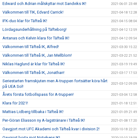
Edward och Adrian målskyttar mot Sandviks IK!
2021-06-01 23:48
Välkommen till TIK, Edvard Carrick!
2021-04-18 12:28
IFK-duo klar för Täfteå IK!
2021-04-15 08:04
Lördagsunderhållning på Täfteborg!
2021-04-12 12:59
Antanas och Kelvin klara för Täfteå IK!
2021-04-12 09:54
Välkommen till Täfteå IK, Alfred!
2021-03-30 15:22
Välkommen till Täfteå IK, Jan Mellblom!
2021-03-22 21:52
Niklas Haglund är klar för Täfteå IK!
2021-03-19 19:49
Välkommen till Täfteå IK, Jonathan!
2021-03-17 17:53
Seriestarten framskjuten men A-truppen fortsätter köra hårt
2021-03-12 09:09
på UEA Sol!
Årets första fotbollspass för A-truppen!
2021-03-04 12:58
Klara för 2021!
2021-01-18 12:51
Mattias Lidberg tillbaka i Täfteå IK!
2021-01-09 21:49
Per-Göran Eliasson ny A-lagstränare i Täfteå IK!
2021-01-08 17:20
Oavgjort mot UFC Akademi och Täfteå kvar i division 2!
2020-10-18 22:21
Oavgjort borta mot Notvikens IK!
2020-10-10 19:59