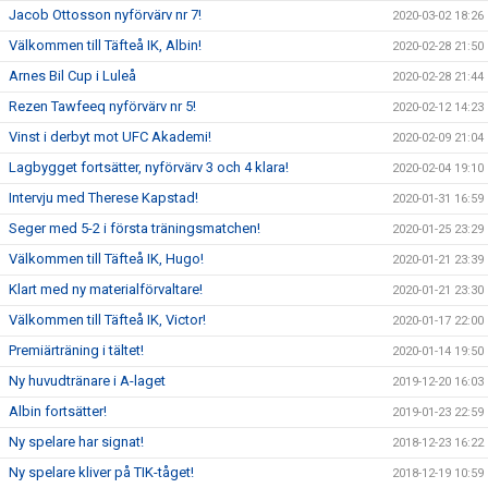
Jacob Ottosson nyförvärv nr 7!
2020-03-02 18:26
Välkommen till Täfteå IK, Albin!
2020-02-28 21:50
Arnes Bil Cup i Luleå
2020-02-28 21:44
Rezen Tawfeeq nyförvärv nr 5!
2020-02-12 14:23
Vinst i derbyt mot UFC Akademi!
2020-02-09 21:04
Lagbygget fortsätter, nyförvärv 3 och 4 klara!
2020-02-04 19:10
Intervju med Therese Kapstad!
2020-01-31 16:59
Seger med 5-2 i första träningsmatchen!
2020-01-25 23:29
Välkommen till Täfteå IK, Hugo!
2020-01-21 23:39
Klart med ny materialförvaltare!
2020-01-21 23:30
Välkommen till Täfteå IK, Victor!
2020-01-17 22:00
Premiärträning i tältet!
2020-01-14 19:50
Ny huvudtränare i A-laget
2019-12-20 16:03
Albin fortsätter!
2019-01-23 22:59
Ny spelare har signat!
2018-12-23 16:22
Ny spelare kliver på TIK-tåget!
2018-12-19 10:59