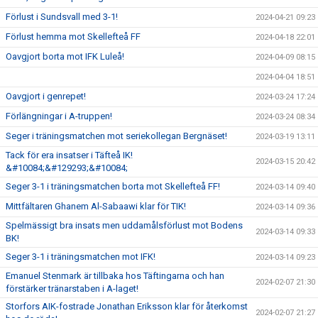
Förlust i Sundsvall med 3-1!
2024-04-21 09:23
Förlust hemma mot Skellefteå FF
2024-04-18 22:01
Oavgjort borta mot IFK Luleå!
2024-04-09 08:15
2024-04-04 18:51
Oavgjort i genrepet!
2024-03-24 17:24
Förlängningar i A-truppen!
2024-03-24 08:34
Seger i träningsmatchen mot seriekollegan Bergnäset!
2024-03-19 13:11
Tack för era insatser i Täfteå IK!
2024-03-15 20:42
&#10084;&#129293;&#10084;
Seger 3-1 i träningsmatchen borta mot Skellefteå FF!
2024-03-14 09:40
Mittfältaren Ghanem Al-Sabaawi klar för TIK!
2024-03-14 09:36
Spelmässigt bra insats men uddamålsförlust mot Bodens
2024-03-14 09:33
BK!
Seger 3-1 i träningsmatchen mot IFK!
2024-03-14 09:23
Emanuel Stenmark är tillbaka hos Täftingarna och han
2024-02-07 21:30
förstärker tränarstaben i A-laget!
Storfors AIK-fostrade Jonathan Eriksson klar för återkomst
2024-02-07 21:27