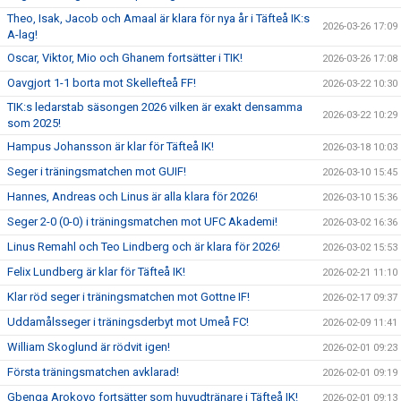
Theo, Isak, Jacob och Amaal är klara för nya år i Täfteå IK:s
2026-03-26 17:09
A-lag!
Oscar, Viktor, Mio och Ghanem fortsätter i TIK!
2026-03-26 17:08
Oavgjort 1-1 borta mot Skellefteå FF!
2026-03-22 10:30
TIK:s ledarstab säsongen 2026 vilken är exakt densamma
2026-03-22 10:29
som 2025!
Hampus Johansson är klar för Täfteå IK!
2026-03-18 10:03
Seger i träningsmatchen mot GUIF!
2026-03-10 15:45
Hannes, Andreas och Linus är alla klara för 2026!
2026-03-10 15:36
Seger 2-0 (0-0) i träningsmatchen mot UFC Akademi!
2026-03-02 16:36
Linus Remahl och Teo Lindberg och är klara för 2026!
2026-03-02 15:53
Felix Lundberg är klar för Täfteå IK!
2026-02-21 11:10
Klar röd seger i träningsmatchen mot Gottne IF!
2026-02-17 09:37
Uddamålsseger i träningsderbyt mot Umeå FC!
2026-02-09 11:41
William Skoglund är rödvit igen!
2026-02-01 09:23
Första träningsmatchen avklarad!
2026-02-01 09:19
Gbenga Arokoyo fortsätter som huvudtränare i Täfteå IK!
2026-02-01 09:13