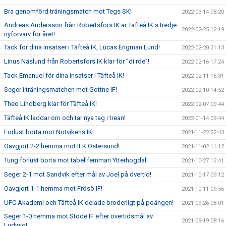
Bra genomförd träningsmatch mot Tegs SK!
2022-03-14 08:20
Andreas Andersson från Robertsfors IK är Täfteå IK:s tredje
2022-02-25 12:19
nyförvärv för året!
Tack för dina insatser i Täfteå IK, Lucas Engman Lund!
2022-02-20 21:13
Linus Näslund från Robertsfors IK klar för ”di röe”!
2022-02-16 17:24
Tack Emanuel för dina insatser i Täfteå IK!
2022-02-11 16:31
Seger i träningsmatchen mot Gottne IF!
2022-02-10 14:52
Theo Lindberg klar för Täfteå IK!
2022-02-07 09:44
Täfteå IK laddar om och tar nya tag i trean!
2022-01-14 09:44
Förlust borta mot Notvikens IK!
2021-11-22 22:43
Oavgjort 2-2 hemma mot IFK Östersund!
2021-11-02 11:12
Tung förlust borta mot tabellfemman Ytterhogdal!
2021-10-27 12:41
Seger 2-1 mot Sandvik efter mål av Joel på övertid!
2021-10-17 09:12
Oavgjort 1-1 hemma mot Frösö IF!
2021-10-11 09:56
UFC Akademi och Täfteå IK delade broderligt på poängen!
2021-09-26 08:01
Seger 1-0 hemma mot Stöde IF efter övertidsmål av
2021-09-19 08:16
Ludwig!