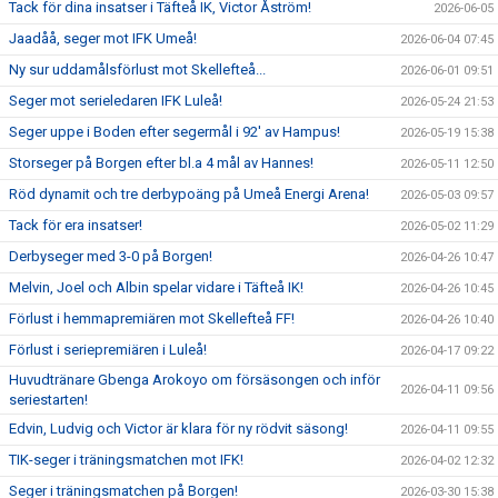
Tack för dina insatser i Täfteå IK, Victor Åström!
2026-06-05
Jaadåå, seger mot IFK Umeå!
2026-06-04 07:45
Ny sur uddamålsförlust mot Skellefteå...
2026-06-01 09:51
Seger mot serieledaren IFK Luleå!
2026-05-24 21:53
Seger uppe i Boden efter segermål i 92' av Hampus!
2026-05-19 15:38
Storseger på Borgen efter bl.a 4 mål av Hannes!
2026-05-11 12:50
Röd dynamit och tre derbypoäng på Umeå Energi Arena!
2026-05-03 09:57
Tack för era insatser!
2026-05-02 11:29
Derbyseger med 3-0 på Borgen!
2026-04-26 10:47
Melvin, Joel och Albin spelar vidare i Täfteå IK!
2026-04-26 10:45
Förlust i hemmapremiären mot Skellefteå FF!
2026-04-26 10:40
Förlust i seriepremiären i Luleå!
2026-04-17 09:22
Huvudtränare Gbenga Arokoyo om försäsongen och inför
2026-04-11 09:56
seriestarten!
Edvin, Ludvig och Victor är klara för ny rödvit säsong!
2026-04-11 09:55
TIK-seger i träningsmatchen mot IFK!
2026-04-02 12:32
Seger i träningsmatchen på Borgen!
2026-03-30 15:38