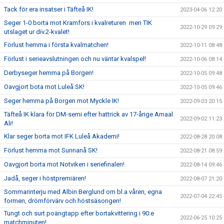
Tack för era insatser i Täfteå IK!
2023-04-06 12:20
Seger 1-0 borta mot Kramfors i kvalreturen men TIK
2022-10-29 09:29
utslaget ur div.2-kvalet!
Förlust hemma i första kvalmatchen!
2022-10-11 08:48
Förlust i serieavslutningen och nu väntar kvalspel!
2022-10-06 08:14
Derbyseger hemma på Borgen!
2022-10-05 09:48
Oavgjort bota mot Luleå SK!
2022-10-05 09:46
Seger hemma på Borgen mot Myckle IK!
2022-09-03 20:15
Täfteå IK klara för DM-semi efter hattrick av 17-årige Amaal
2022-09-02 11:23
Ali!
Klar seger borta mot IFK Luleå Akademi!
2022-08-28 20:08
Förlust hemma mot Sunnanå SK!
2022-08-21 08:59
Oavgjort borta mot Notviken i seriefinalen!
2022-08-14 09:46
Jadå, seger i höstpremiären!
2022-08-07 21:20
Sommarinterju med Albin Berglund om bl.a våren, egna
2022-07-04 22:45
formen, drömförvärv och höstsäsongen!
Tungt och surt poängtapp efter bortakvittering i 90:e
2022-06-25 10:25
matchminuten!