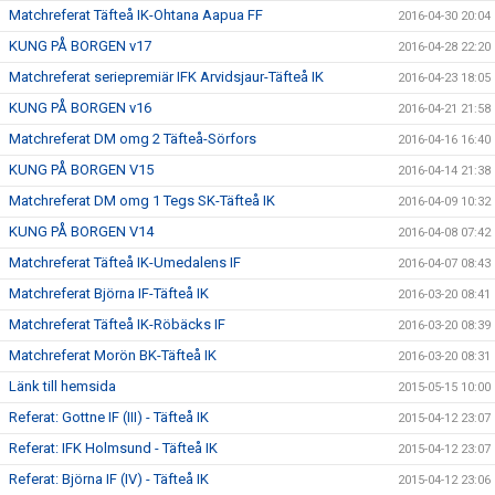
Matchreferat Täfteå IK-Ohtana Aapua FF
2016-04-30 20:04
KUNG PÅ BORGEN v17
2016-04-28 22:20
Matchreferat seriepremiär IFK Arvidsjaur-Täfteå IK
2016-04-23 18:05
KUNG PÅ BORGEN v16
2016-04-21 21:58
Matchreferat DM omg 2 Täfteå-Sörfors
2016-04-16 16:40
KUNG PÅ BORGEN V15
2016-04-14 21:38
Matchreferat DM omg 1 Tegs SK-Täfteå IK
2016-04-09 10:32
KUNG PÅ BORGEN V14
2016-04-08 07:42
Matchreferat Täfteå IK-Umedalens IF
2016-04-07 08:43
Matchreferat Björna IF-Täfteå IK
2016-03-20 08:41
Matchreferat Täfteå IK-Röbäcks IF
2016-03-20 08:39
Matchreferat Morön BK-Täfteå IK
2016-03-20 08:31
Länk till hemsida
2015-05-15 10:00
Referat: Gottne IF (III) - Täfteå IK
2015-04-12 23:07
Referat: IFK Holmsund - Täfteå IK
2015-04-12 23:07
Referat: Björna IF (IV) - Täfteå IK
2015-04-12 23:06