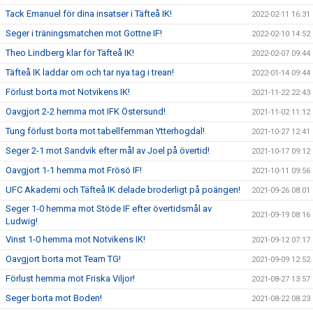
Tack Emanuel för dina insatser i Täfteå IK!
2022-02-11 16:31
Seger i träningsmatchen mot Gottne IF!
2022-02-10 14:52
Theo Lindberg klar för Täfteå IK!
2022-02-07 09:44
Täfteå IK laddar om och tar nya tag i trean!
2022-01-14 09:44
Förlust borta mot Notvikens IK!
2021-11-22 22:43
Oavgjort 2-2 hemma mot IFK Östersund!
2021-11-02 11:12
Tung förlust borta mot tabellfemman Ytterhogdal!
2021-10-27 12:41
Seger 2-1 mot Sandvik efter mål av Joel på övertid!
2021-10-17 09:12
Oavgjort 1-1 hemma mot Frösö IF!
2021-10-11 09:56
UFC Akademi och Täfteå IK delade broderligt på poängen!
2021-09-26 08:01
Seger 1-0 hemma mot Stöde IF efter övertidsmål av
2021-09-19 08:16
Ludwig!
Vinst 1-0 hemma mot Notvikens IK!
2021-09-12 07:17
Oavgjort borta mot Team TG!
2021-09-09 12:52
Förlust hemma mot Friska Viljor!
2021-08-27 13:57
Seger borta mot Boden!
2021-08-22 08:23