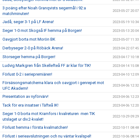
3 poäng efter Noah Granqvists segermål i 92:a
2023-05-27 20:07
matchminuten!
Jadå, seger 3-1 på LF Arena!
2023-05-19 10:34
Seger 1-0 mot Skogså IF hemma på Borgen!
2023-05-13 20:04
Oavgjort borta mot Morön BK
2023-05-07 11:33
Derbyseger 2-0 på Röbäck Arena!
2023-04-22 07:45
Storseger hemma på Borgen!
2023-04-17 10:18
Ludvig Markgren från Skellefteå FF är klar för TIK!
2023-04-14 15:08
Förlust 0-2 i seriepremiären!
2023-04-10 12:09
Försäsongsmatcherna klara och oavgjort i genrepet mot
2023-04-06 12:32
UFC Akademi!
Presentation av nyförvärv!
2023-04-06 12:23
Tack för era insatser i Täfteå IK!
2023-04-06 12:20
Seger 1-0 borta mot Kramfors i kvalreturen men TIK
2022-10-29 09:29
utslaget ur div.2-kvalet!
Förlust hemma i första kvalmatchen!
2022-10-11 08:48
Förlust i serieavslutningen och nu väntar kvalspel!
2022-10-06 08:14