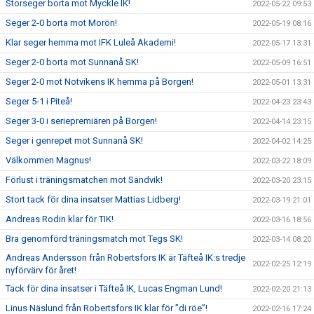
Storseger borta mot Myckle IK!
2022-05-22 09:53
Seger 2-0 borta mot Morön!
2022-05-19 08:16
Klar seger hemma mot IFK Luleå Akademi!
2022-05-17 13:31
Seger 2-0 borta mot Sunnanå SK!
2022-05-09 16:51
Seger 2-0 mot Notvikens IK hemma på Borgen!
2022-05-01 13:31
Seger 5-1 i Piteå!
2022-04-23 23:43
Seger 3-0 i seriepremiären på Borgen!
2022-04-14 23:15
Seger i genrepet mot Sunnanå SK!
2022-04-02 14:25
Välkommen Magnus!
2022-03-22 18:09
Förlust i träningsmatchen mot Sandvik!
2022-03-20 23:15
Stort tack för dina insatser Mattias Lidberg!
2022-03-19 21:01
Andreas Rodin klar för TIK!
2022-03-16 18:56
Bra genomförd träningsmatch mot Tegs SK!
2022-03-14 08:20
Andreas Andersson från Robertsfors IK är Täfteå IK:s tredje
2022-02-25 12:19
nyförvärv för året!
Tack för dina insatser i Täfteå IK, Lucas Engman Lund!
2022-02-20 21:13
Linus Näslund från Robertsfors IK klar för ”di röe”!
2022-02-16 17:24