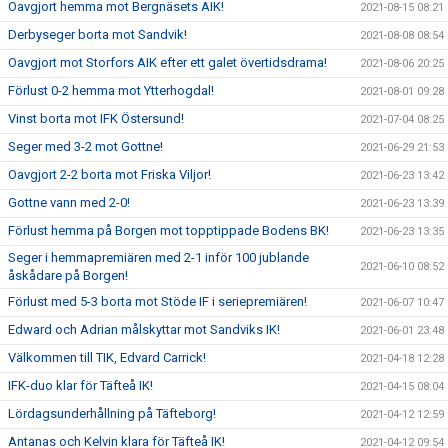
Oavgjort hemma mot Bergnäsets AIK!
2021-08-15 08:21
Derbyseger borta mot Sandvik!
2021-08-08 08:54
Oavgjort mot Storfors AIK efter ett galet övertidsdrama!
2021-08-06 20:25
Förlust 0-2 hemma mot Ytterhogdal!
2021-08-01 09:28
Vinst borta mot IFK Östersund!
2021-07-04 08:25
Seger med 3-2 mot Gottne!
2021-06-29 21:53
Oavgjort 2-2 borta mot Friska Viljor!
2021-06-23 13:42
Gottne vann med 2-0!
2021-06-23 13:39
Förlust hemma på Borgen mot topptippade Bodens BK!
2021-06-23 13:35
Seger i hemmapremiären med 2-1 inför 100 jublande
2021-06-10 08:52
åskådare på Borgen!
Förlust med 5-3 borta mot Stöde IF i seriepremiären!
2021-06-07 10:47
Edward och Adrian målskyttar mot Sandviks IK!
2021-06-01 23:48
Välkommen till TIK, Edvard Carrick!
2021-04-18 12:28
IFK-duo klar för Täfteå IK!
2021-04-15 08:04
Lördagsunderhållning på Täfteborg!
2021-04-12 12:59
Antanas och Kelvin klara för Täfteå IK!
2021-04-12 09:54