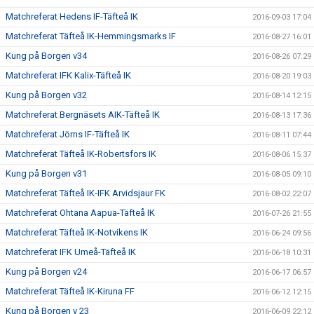
Matchreferat Hedens IF-Täfteå IK
2016-09-03 17:04
Matchreferat Täfteå IK-Hemmingsmarks IF
2016-08-27 16:01
Kung på Borgen v34
2016-08-26 07:29
Matchreferat IFK Kalix-Täfteå IK
2016-08-20 19:03
Kung på Borgen v32
2016-08-14 12:15
Matchreferat Bergnäsets AIK-Täfteå IK
2016-08-13 17:36
Matchreferat Jörns IF-Täfteå IK
2016-08-11 07:44
Matchreferat Täfteå IK-Robertsfors IK
2016-08-06 15:37
Kung på Borgen v31
2016-08-05 09:10
Matchreferat Täfteå IK-IFK Arvidsjaur FK
2016-08-02 22:07
Matchreferat Ohtana Aapua-Täfteå IK
2016-07-26 21:55
Matchreferat Täfteå IK-Notvikens IK
2016-06-24 09:56
Matchreferat IFK Umeå-Täfteå IK
2016-06-18 10:31
Kung på Borgen v24
2016-06-17 06:57
Matchreferat Täfteå IK-Kiruna FF
2016-06-12 12:15
Kung på Borgen v 23
2016-06-09 22:12