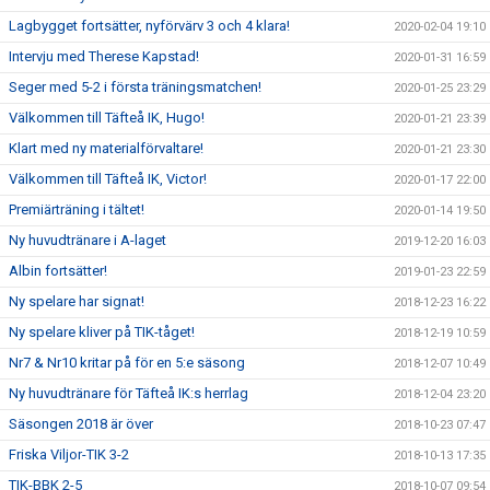
Lagbygget fortsätter, nyförvärv 3 och 4 klara!
2020-02-04 19:10
Intervju med Therese Kapstad!
2020-01-31 16:59
Seger med 5-2 i första träningsmatchen!
2020-01-25 23:29
Välkommen till Täfteå IK, Hugo!
2020-01-21 23:39
Klart med ny materialförvaltare!
2020-01-21 23:30
Välkommen till Täfteå IK, Victor!
2020-01-17 22:00
Premiärträning i tältet!
2020-01-14 19:50
Ny huvudtränare i A-laget
2019-12-20 16:03
Albin fortsätter!
2019-01-23 22:59
Ny spelare har signat!
2018-12-23 16:22
Ny spelare kliver på TIK-tåget!
2018-12-19 10:59
Nr7 & Nr10 kritar på för en 5:e säsong
2018-12-07 10:49
Ny huvudtränare för Täfteå IK:s herrlag
2018-12-04 23:20
Säsongen 2018 är över
2018-10-23 07:47
Friska Viljor-TIK 3-2
2018-10-13 17:35
TIK-BBK 2-5
2018-10-07 09:54