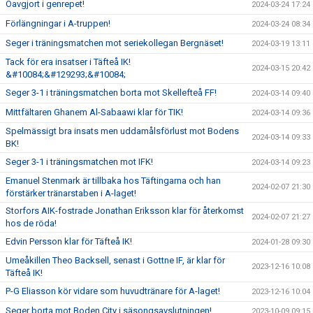
Oavgjort i genrepet!
2024-03-24 17:24
Förlängningar i A-truppen!
2024-03-24 08:34
Seger i träningsmatchen mot seriekollegan Bergnäset!
2024-03-19 13:11
Tack för era insatser i Täfteå IK!
2024-03-15 20:42
&#10084;&#129293;&#10084;
Seger 3-1 i träningsmatchen borta mot Skellefteå FF!
2024-03-14 09:40
Mittfältaren Ghanem Al-Sabaawi klar för TIK!
2024-03-14 09:36
Spelmässigt bra insats men uddamålsförlust mot Bodens
2024-03-14 09:33
BK!
Seger 3-1 i träningsmatchen mot IFK!
2024-03-14 09:23
Emanuel Stenmark är tillbaka hos Täftingarna och han
2024-02-07 21:30
förstärker tränarstaben i A-laget!
Storfors AIK-fostrade Jonathan Eriksson klar för återkomst
2024-02-07 21:27
hos de röda!
Edvin Persson klar för Täfteå IK!
2024-01-28 09:30
Umeåkillen Theo Backsell, senast i Gottne IF, är klar för
2023-12-16 10:08
Täfteå IK!
P-G Eliasson kör vidare som huvudtränare för A-laget!
2023-12-16 10:04
Seger borta mot Boden City i säsongsavslutningen!
2023-10-09 09:15