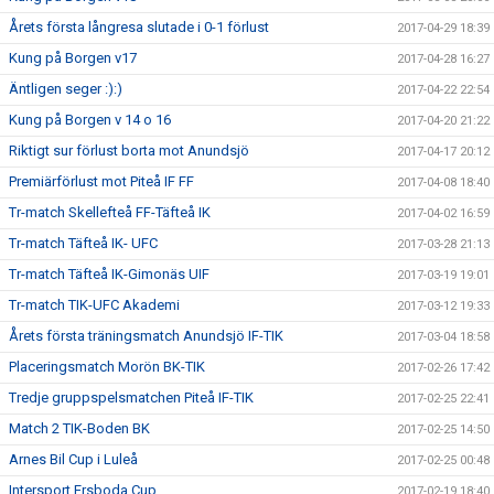
Årets första långresa slutade i 0-1 förlust
2017-04-29 18:39
Kung på Borgen v17
2017-04-28 16:27
Äntligen seger :):)
2017-04-22 22:54
Kung på Borgen v 14 o 16
2017-04-20 21:22
Riktigt sur förlust borta mot Anundsjö
2017-04-17 20:12
Premiärförlust mot Piteå IF FF
2017-04-08 18:40
Tr-match Skellefteå FF-Täfteå IK
2017-04-02 16:59
Tr-match Täfteå IK- UFC
2017-03-28 21:13
Tr-match Täfteå IK-Gimonäs UIF
2017-03-19 19:01
Tr-match TIK-UFC Akademi
2017-03-12 19:33
Årets första träningsmatch Anundsjö IF-TIK
2017-03-04 18:58
Placeringsmatch Morön BK-TIK
2017-02-26 17:42
Tredje gruppspelsmatchen Piteå IF-TIK
2017-02-25 22:41
Match 2 TIK-Boden BK
2017-02-25 14:50
Arnes Bil Cup i Luleå
2017-02-25 00:48
Intersport Ersboda Cup
2017-02-19 18:40