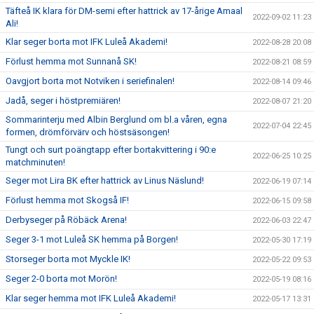
Täfteå IK klara för DM-semi efter hattrick av 17-årige Amaal
2022-09-02 11:23
Ali!
Klar seger borta mot IFK Luleå Akademi!
2022-08-28 20:08
Förlust hemma mot Sunnanå SK!
2022-08-21 08:59
Oavgjort borta mot Notviken i seriefinalen!
2022-08-14 09:46
Jadå, seger i höstpremiären!
2022-08-07 21:20
Sommarinterju med Albin Berglund om bl.a våren, egna
2022-07-04 22:45
formen, drömförvärv och höstsäsongen!
Tungt och surt poängtapp efter bortakvittering i 90:e
2022-06-25 10:25
matchminuten!
Seger mot Lira BK efter hattrick av Linus Näslund!
2022-06-19 07:14
Förlust hemma mot Skogså IF!
2022-06-15 09:58
Derbyseger på Röbäck Arena!
2022-06-03 22:47
Seger 3-1 mot Luleå SK hemma på Borgen!
2022-05-30 17:19
Storseger borta mot Myckle IK!
2022-05-22 09:53
Seger 2-0 borta mot Morön!
2022-05-19 08:16
Klar seger hemma mot IFK Luleå Akademi!
2022-05-17 13:31