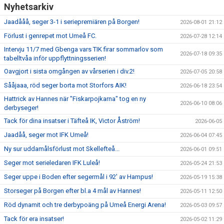
Nyhetsarkiv
Jaadååå, seger 3-1 i seriepremiären på Borgen!
2026-08-01 21:12
Förlust i genrepet mot Umeå FC.
2026-07-28 12:14
Intervju 11/7 med Gbenga vars TIK firar sommarlov som
2026-07-18 09:35
tabelltvåa inför uppflyttningsserien!
Oavgjort i sista omgången av vårserien i div.2!
2026-07-05 20:58
Sååjaaa, röd seger borta mot Storfors AIK!
2026-06-18 23:54
Hattrick av Hannes när "Fiskarpojkarna" tog en ny
2026-06-10 08:06
derbyseger!
Tack för dina insatser i Täfteå IK, Victor Åström!
2026-06-05
Jaadåå, seger mot IFK Umeå!
2026-06-04 07:45
Ny sur uddamålsförlust mot Skellefteå...
2026-06-01 09:51
Seger mot serieledaren IFK Luleå!
2026-05-24 21:53
Seger uppe i Boden efter segermål i 92' av Hampus!
2026-05-19 15:38
Storseger på Borgen efter bl.a 4 mål av Hannes!
2026-05-11 12:50
Röd dynamit och tre derbypoäng på Umeå Energi Arena!
2026-05-03 09:57
Tack för era insatser!
2026-05-02 11:29