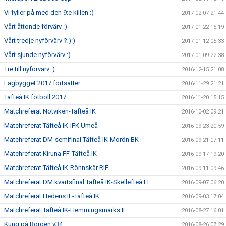
Vi fyller på med den 9:e killen :)
2017-02-07 21:44
Vårt åttonde förvärv :)
2017-01-22 15:19
Vårt tredje nyförvärv ?;):)
2017-01-12 05:33
Vårt sjunde nyförvärv :)
2017-01-09 22:38
Tre till nyförvärv :)
2016-12-15 21:08
Lagbygget 2017 fortsätter
2016-11-29 21:21
Täfteå IK fotboll 2017
2016-11-20 15:15
Matchreferat Notviken-Täfteå IK
2016-10-02 09:21
Matchreferat Täfteå IK-IFK Umeå
2016-09-23 20:59
Matchreferat DM-semifinal Täfteå IK-Morön BK
2016-09-21 07:11
Matchreferat Kiruna FF-Täfteå IK
2016-09-17 19:20
Matchreferat Täfteå IK-Rönnskär RIF
2016-09-11 09:46
Matchreferat DM kvartsfinal Täfteå IK-Skellefteå FF
2016-09-07 06:20
Matchreferat Hedens IF-Täfteå IK
2016-09-03 17:04
Matchreferat Täfteå IK-Hemmingsmarks IF
2016-08-27 16:01
Kung på Borgen v34
2016-08-26 07:29