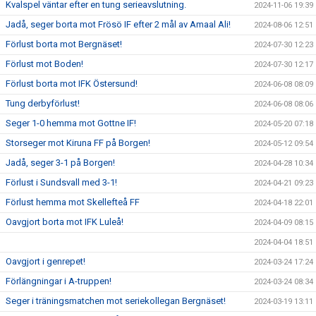
Kvalspel väntar efter en tung serieavslutning.
2024-11-06 19:39
Jadå, seger borta mot Frösö IF efter 2 mål av Amaal Ali!
2024-08-06 12:51
Förlust borta mot Bergnäset!
2024-07-30 12:23
Förlust mot Boden!
2024-07-30 12:17
Förlust borta mot IFK Östersund!
2024-06-08 08:09
Tung derbyförlust!
2024-06-08 08:06
Seger 1-0 hemma mot Gottne IF!
2024-05-20 07:18
Storseger mot Kiruna FF på Borgen!
2024-05-12 09:54
Jadå, seger 3-1 på Borgen!
2024-04-28 10:34
Förlust i Sundsvall med 3-1!
2024-04-21 09:23
Förlust hemma mot Skellefteå FF
2024-04-18 22:01
Oavgjort borta mot IFK Luleå!
2024-04-09 08:15
2024-04-04 18:51
Oavgjort i genrepet!
2024-03-24 17:24
Förlängningar i A-truppen!
2024-03-24 08:34
Seger i träningsmatchen mot seriekollegan Bergnäset!
2024-03-19 13:11