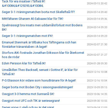
Tack för era insatser i Täfteå IK!
2024-03-15 20:42
&#10084;&#129293;&#10084;
Seger 3-1 i träningsmatchen borta mot Skellefteå FF!
2024-03-14 09:40
Mittfältaren Ghanem Al-Sabaawi klar för TIK!
2024-03-14 09:36
Spelmässigt bra insats men uddamålsförlust mot Bodens
2024-03-14 09:33
BK!
Seger 3-1 i träningsmatchen mot IFK!
2024-03-14 09:23
Emanuel Stenmark är tillbaka hos Täftingarna och han
2024-02-07 21:30
förstärker tränarstaben i A-laget!
Storfors AIK-fostrade Jonathan Eriksson klar för återkomst
2024-02-07 21:27
hos de röda!
Edvin Persson klar för Täfteå IK!
2024-01-28 09:30
Umeåkillen Theo Backsell, senast i Gottne IF, är klar för
2023-12-16 10:08
Täfteå IK!
P-G Eliasson kör vidare som huvudtränare för A-laget!
2023-12-16 10:04
Seger borta mot Boden City i säsongsavslutningen!
2023-10-09 09:15
Oavgjort 3-3 hemma mot Sunnanå SK!
2023-10-06 14:35
Oavgjort mot UFC och TIK är seriesegrare!
2023-09-30 10:55
Seger uppe i Luleå och nu är det nära!
2023-09-18 12:03