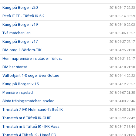
Kung på Borgen v20
2018-05-17 22:23
Piteå IF FF - Täfteå IK 5-2
2018-05-14 06:59
Kung på Borgen v19
2018-05-10 22:03
Två matcher i en
2018-05-06 10:57
Kung på Borgen v17
2018-04-27 07:17
DM omg 1 Sörfors-TIK
2018-04-25 21:30
Hemmapremiären slutade i förlust
2018-04-21 19:17
DM har startat
2018-04-18 21:28
Välförtjänt 1-0 seger över Gottne
2018-04-14 20:22
Kung på Borgen v 15
2018-04-12 20:57
Premiären spelad
2018-04-07 21:35
Sista träningsmatchen spelad
2018-04-03 20:46
Tr-match 7 IFK Holmsund-Täfteå IK
2018-03-25 21:39
Tr-match nr 6 Täfteå IK-GUIF
2018-03-22 22:42
Tr-match nr 5 Täfteå IK - IFK Vasa
2018-03-17 16:44
Tr-match 4 Täfteå IK - Umeå FC
2018-03-13 21:05