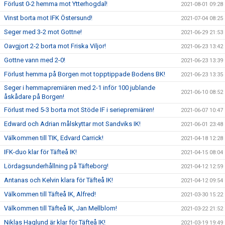
Förlust 0-2 hemma mot Ytterhogdal!
2021-08-01 09:28
Vinst borta mot IFK Östersund!
2021-07-04 08:25
Seger med 3-2 mot Gottne!
2021-06-29 21:53
Oavgjort 2-2 borta mot Friska Viljor!
2021-06-23 13:42
Gottne vann med 2-0!
2021-06-23 13:39
Förlust hemma på Borgen mot topptippade Bodens BK!
2021-06-23 13:35
Seger i hemmapremiären med 2-1 inför 100 jublande
2021-06-10 08:52
åskådare på Borgen!
Förlust med 5-3 borta mot Stöde IF i seriepremiären!
2021-06-07 10:47
Edward och Adrian målskyttar mot Sandviks IK!
2021-06-01 23:48
Välkommen till TIK, Edvard Carrick!
2021-04-18 12:28
IFK-duo klar för Täfteå IK!
2021-04-15 08:04
Lördagsunderhållning på Täfteborg!
2021-04-12 12:59
Antanas och Kelvin klara för Täfteå IK!
2021-04-12 09:54
Välkommen till Täfteå IK, Alfred!
2021-03-30 15:22
Välkommen till Täfteå IK, Jan Mellblom!
2021-03-22 21:52
Niklas Haglund är klar för Täfteå IK!
2021-03-19 19:49