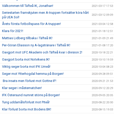
Välkommen till Täfteå IK, Jonathan!
2021-03-17 17:53
Seriestarten framskjuten men A-truppen fortsätter köra hårt
2021-03-12 09:09
på UEA Sol!
Årets första fotbollspass för A-truppen!
2021-03-04 12:58
Klara för 2021!
2021-01-18 12:51
Mattias Lidberg tillbaka i Täfteå IK!
2021-01-09 21:49
Per-Göran Eliasson ny A-lagstränare i Täfteå IK!
2021-01-08 17:20
Oavgjort mot UFC Akademi och Täfteå kvar i division 2!
2020-10-18 22:21
Oavgjort borta mot Notvikens IK!
2020-10-10 19:59
Viktig seger borta mot IFK Umeå!
2020-10-04 08:23
Seger mot Ytterhogdal hemma på Borgen!
2020-09-28 09:51
Bra insats men förlust mot Gottne IF!
2020-09-21 21:53
Klar seger i måstematchen!
2020-09-12 20:29
IFK Östersund numret större på Borgen!
2020-09-05 20:05
Tung uddamålsförlust mot Piteå!
2020-08-22 20:00
Klar förlust borta mot Bodens BK!
2020-08-15 19:03