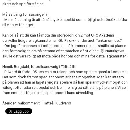
skott och spelförståelse.
Målsättning för säsongen?
- Min målsättning är att få så mycket speltid som möjligt och försöka bidra
till vinster för laget.
Kan bli så att du kan få möta din storebror i div.2 mot UFC Akademi
och/eller tidigare lagkamraterna i GUIF i div.4 under året. Tankar om det?
- Om jag får chansen att möta brorsan så kommer det att smälla på planen
och förmodligen också hemma efter matchen då vi vunnit! 😊 Naturligtvis
skulle det vara roligt att möta både honom och mina för detta lagkamrater.
Henrik Bergdahl, fotbollsansvarig i Täfteå IK;
- Edward är född -05 och en stor talang och som spelare ganska komplett.
Det som dock främst speglar honom är hans mogenhet. Man kan inte tro
på planen att han är lagets yngsta spelare då han spelar mycket moget och
väldigt ofta fattar rätt beslut och befinner sig på rätt ställe på planen. Vi ser
fram emot att följa och hjälpa honom i hans utveckling.
Återigen, välkommen till Täfteå IK Edvard!