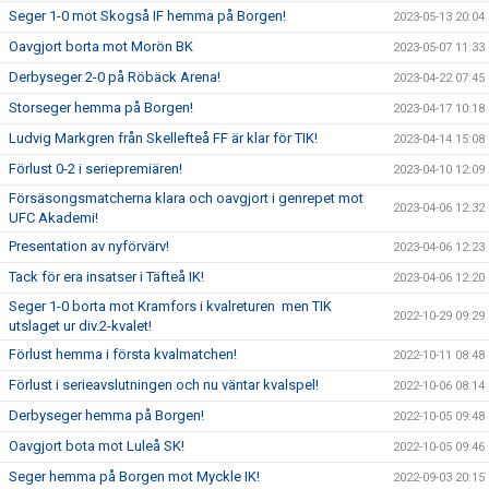
Seger 1-0 mot Skogså IF hemma på Borgen!
2023-05-13 20:04
Oavgjort borta mot Morön BK
2023-05-07 11:33
Derbyseger 2-0 på Röbäck Arena!
2023-04-22 07:45
Storseger hemma på Borgen!
2023-04-17 10:18
Ludvig Markgren från Skellefteå FF är klar för TIK!
2023-04-14 15:08
Förlust 0-2 i seriepremiären!
2023-04-10 12:09
Försäsongsmatcherna klara och oavgjort i genrepet mot
2023-04-06 12:32
UFC Akademi!
Presentation av nyförvärv!
2023-04-06 12:23
Tack för era insatser i Täfteå IK!
2023-04-06 12:20
Seger 1-0 borta mot Kramfors i kvalreturen men TIK
2022-10-29 09:29
utslaget ur div.2-kvalet!
Förlust hemma i första kvalmatchen!
2022-10-11 08:48
Förlust i serieavslutningen och nu väntar kvalspel!
2022-10-06 08:14
Derbyseger hemma på Borgen!
2022-10-05 09:48
Oavgjort bota mot Luleå SK!
2022-10-05 09:46
Seger hemma på Borgen mot Myckle IK!
2022-09-03 20:15