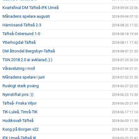
Kvartsfinal DM Täfteå-IFK Umeå
2018-09-04 22:06
Månadens spelare augusti
2018-09-04 07:10
Härnösand-Täfteå 2-3
2018-08-25 17:22
Täfteå-Östersund 1-0
2018-08-18 19:34
Ytterhogdal-Täfteå
2018-08-11 17:42
DM åttondel Bergsbyn-Täfteå
2018-08-07 21:33
TGN 2018 2.0 är avklarad ;):)
2018-07-29 20:24
Våravslutnig i moll
2018-07-04 21:51
Månadens spelare i juni
2018-07-02 21:20
Ruskigt stark poäng
2018-06-27 22:22
Nyinstiftat pris :))
2018-06-25 15:30
Täfteå- Friska Viljor
2018-06-20 21:49
TIK-Luleå, Timrå-TIK
2018-06-17 11:14
Hudiksvall-Täfteå
2018-06-03 11:30
Kung på Borgen v22
2018-05-31 22:38
IFK Umeå-Täfteå IK
2018-05-25 21:42