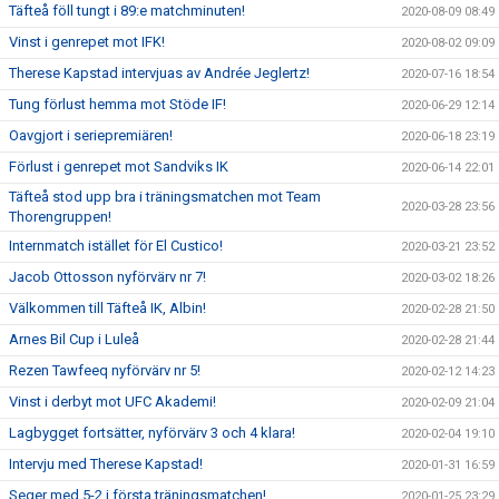
Täfteå föll tungt i 89:e matchminuten!
2020-08-09 08:49
Vinst i genrepet mot IFK!
2020-08-02 09:09
Therese Kapstad intervjuas av Andrée Jeglertz!
2020-07-16 18:54
Tung förlust hemma mot Stöde IF!
2020-06-29 12:14
Oavgjort i seriepremiären!
2020-06-18 23:19
Förlust i genrepet mot Sandviks IK
2020-06-14 22:01
Täfteå stod upp bra i träningsmatchen mot Team
2020-03-28 23:56
Thorengruppen!
Internmatch istället för El Custico!
2020-03-21 23:52
Jacob Ottosson nyförvärv nr 7!
2020-03-02 18:26
Välkommen till Täfteå IK, Albin!
2020-02-28 21:50
Arnes Bil Cup i Luleå
2020-02-28 21:44
Rezen Tawfeeq nyförvärv nr 5!
2020-02-12 14:23
Vinst i derbyt mot UFC Akademi!
2020-02-09 21:04
Lagbygget fortsätter, nyförvärv 3 och 4 klara!
2020-02-04 19:10
Intervju med Therese Kapstad!
2020-01-31 16:59
Seger med 5-2 i första träningsmatchen!
2020-01-25 23:29