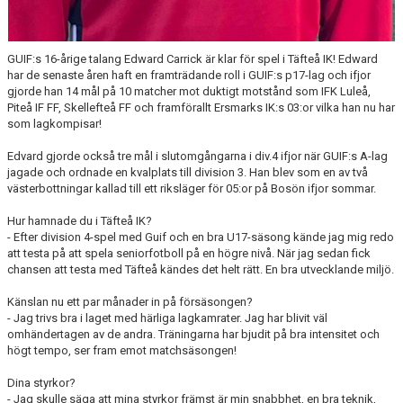
GUIF:s 16-årige talang Edward Carrick är klar för spel i Täfteå IK! Edward
har de senaste åren haft en framträdande roll i GUIF:s p17-lag och ifjor
gjorde han 14 mål på 10 matcher mot duktigt motstånd som IFK Luleå,
Piteå IF FF, Skellefteå FF och framförallt Ersmarks IK:s 03:or vilka han nu har
som lagkompisar!
Edvard gjorde också tre mål i slutomgångarna i div.4 ifjor när GUIF:s A-lag
jagade och ordnade en kvalplats till division 3. Han blev som en av två
västerbottningar kallad till ett riksläger för 05:or på Bosön ifjor sommar.
Hur hamnade du i Täfteå IK?
- Efter division 4-spel med Guif och en bra U17-säsong kände jag mig redo
att testa på att spela seniorfotboll på en högre nivå. När jag sedan fick
chansen att testa med Täfteå kändes det helt rätt. En bra utvecklande miljö.
Känslan nu ett par månader in på försäsongen?
- Jag trivs bra i laget med härliga lagkamrater. Jag har blivit väl
omhändertagen av de andra. Träningarna har bjudit på bra intensitet och
högt tempo, ser fram emot matchsäsongen!
Dina styrkor?
- Jag skulle säga att mina styrkor främst är min snabbhet, en bra teknik,