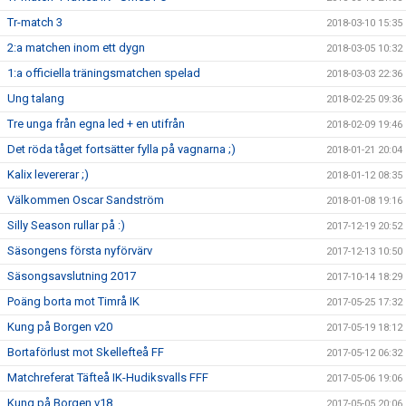
Tr-match 3
2018-03-10 15:35
2:a matchen inom ett dygn
2018-03-05 10:32
1:a officiella träningsmatchen spelad
2018-03-03 22:36
Ung talang
2018-02-25 09:36
Tre unga från egna led + en utifrån
2018-02-09 19:46
Det röda tåget fortsätter fylla på vagnarna ;)
2018-01-21 20:04
Kalix levererar ;)
2018-01-12 08:35
Välkommen Oscar Sandström
2018-01-08 19:16
Silly Season rullar på :)
2017-12-19 20:52
Säsongens första nyförvärv
2017-12-13 10:50
Säsongsavslutning 2017
2017-10-14 18:29
Poäng borta mot Timrå IK
2017-05-25 17:32
Kung på Borgen v20
2017-05-19 18:12
Bortaförlust mot Skellefteå FF
2017-05-12 06:32
Matchreferat Täfteå IK-Hudiksvalls FFF
2017-05-06 19:06
Kung på Borgen v18
2017-05-05 20:06