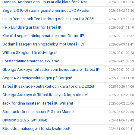
Hannes, Andreas och Linus är alla klara för 2026!
2026-03-10 15:36
Seger 2-0 (0-0) i träningsmatchen mot UFC Akademi!
2026-03-02 16:36
Linus Remahl och Teo Lindberg och är klara för 2026!
2026-03-02 15:53
Felix Lundberg är klar för Täfteå IK!
2026-02-21 11:10
Klar röd seger i träningsmatchen mot Gottne IF!
2026-02-17 09:37
Uddamålsseger i träningsderbyt mot Umeå FC!
2026-02-09 11:41
William Skoglund är rödvit igen!
2026-02-01 09:23
Första träningsmatchen avklarad!
2026-02-01 09:19
Gbenga Arokoyo fortsätter som huvudtränare i Täfteå IK!
2026-02-01 09:13
Seger 4-2 i serieavslutningen på Borgen!
2025-10-23 11:28
Täfteå IK säkrade kontraktet och klara för div. 2 2026!
2025-10-20 14:08
Gbenga Arokoyo är Täfteå IK:s nye A-lagstränare!
2025-03-02 23:08
Tack för dina insatser i Täfteå IK, William!
2025-03-02 23:06
Stort tack för era insatser P-G och Manne!
2025-03-02 22:56
Division 2 2025! &#10084;
2024-11-06 19:42
Röd uddamålsseger i första kvalmötet!
2024-11-06 19:41