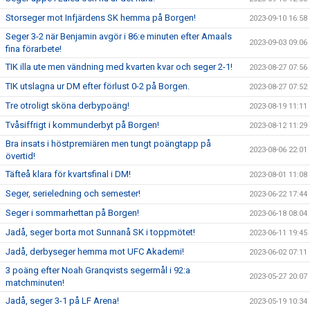
Storseger mot Infjärdens SK hemma på Borgen!
2023-09-10 16:58
Seger 3-2 när Benjamin avgör i 86:e minuten efter Amaals
2023-09-03 09:06
fina förarbete!
TIK illa ute men vändning med kvarten kvar och seger 2-1!
2023-08-27 07:56
TIK utslagna ur DM efter förlust 0-2 på Borgen.
2023-08-27 07:52
Tre otroligt sköna derbypoäng!
2023-08-19 11:11
Tvåsiffrigt i kommunderbyt på Borgen!
2023-08-12 11:29
Bra insats i höstpremiären men tungt poängtapp på
2023-08-06 22:01
övertid!
Täfteå klara för kvartsfinal i DM!
2023-08-01 11:08
Seger, serieledning och semester!
2023-06-22 17:44
Seger i sommarhettan på Borgen!
2023-06-18 08:04
Jadå, seger borta mot Sunnanå SK i toppmötet!
2023-06-11 19:45
Jadå, derbyseger hemma mot UFC Akademi!
2023-06-02 07:11
3 poäng efter Noah Granqvists segermål i 92:a
2023-05-27 20:07
matchminuten!
Jadå, seger 3-1 på LF Arena!
2023-05-19 10:34