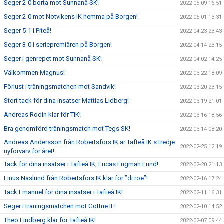
Seger 2-0 borta mot Sunnanå SK!
2022-05-09 16:51
Seger 2-0 mot Notvikens IK hemma på Borgen!
2022-05-01 13:31
Seger 5-1 i Piteå!
2022-04-23 23:43
Seger 3-0 i seriepremiären på Borgen!
2022-04-14 23:15
Seger i genrepet mot Sunnanå SK!
2022-04-02 14:25
Välkommen Magnus!
2022-03-22 18:09
Förlust i träningsmatchen mot Sandvik!
2022-03-20 23:15
Stort tack för dina insatser Mattias Lidberg!
2022-03-19 21:01
Andreas Rodin klar för TIK!
2022-03-16 18:56
Bra genomförd träningsmatch mot Tegs SK!
2022-03-14 08:20
Andreas Andersson från Robertsfors IK är Täfteå IK:s tredje
2022-02-25 12:19
nyförvärv för året!
Tack för dina insatser i Täfteå IK, Lucas Engman Lund!
2022-02-20 21:13
Linus Näslund från Robertsfors IK klar för ”di röe”!
2022-02-16 17:24
Tack Emanuel för dina insatser i Täfteå IK!
2022-02-11 16:31
Seger i träningsmatchen mot Gottne IF!
2022-02-10 14:52
Theo Lindberg klar för Täfteå IK!
2022-02-07 09:44