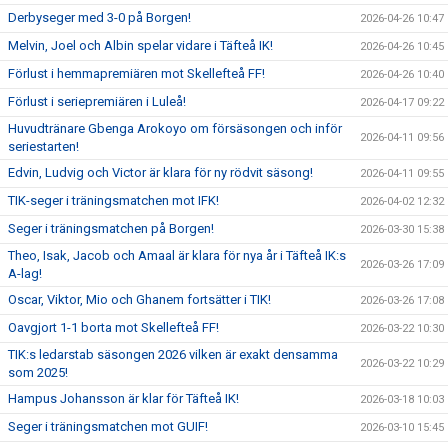
Derbyseger med 3-0 på Borgen!
2026-04-26 10:47
Melvin, Joel och Albin spelar vidare i Täfteå IK!
2026-04-26 10:45
Förlust i hemmapremiären mot Skellefteå FF!
2026-04-26 10:40
Förlust i seriepremiären i Luleå!
2026-04-17 09:22
Huvudtränare Gbenga Arokoyo om försäsongen och inför
2026-04-11 09:56
seriestarten!
Edvin, Ludvig och Victor är klara för ny rödvit säsong!
2026-04-11 09:55
TIK-seger i träningsmatchen mot IFK!
2026-04-02 12:32
Seger i träningsmatchen på Borgen!
2026-03-30 15:38
Theo, Isak, Jacob och Amaal är klara för nya år i Täfteå IK:s
2026-03-26 17:09
A-lag!
Oscar, Viktor, Mio och Ghanem fortsätter i TIK!
2026-03-26 17:08
Oavgjort 1-1 borta mot Skellefteå FF!
2026-03-22 10:30
TIK:s ledarstab säsongen 2026 vilken är exakt densamma
2026-03-22 10:29
som 2025!
Hampus Johansson är klar för Täfteå IK!
2026-03-18 10:03
Seger i träningsmatchen mot GUIF!
2026-03-10 15:45