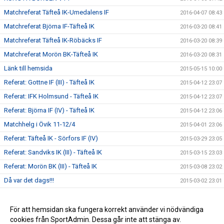
Matchreferat Täfteå IK-Umedalens IF
2016-04-07 08:43
Matchreferat Björna IF-Täfteå IK
2016-03-20 08:41
Matchreferat Täfteå IK-Röbäcks IF
2016-03-20 08:39
Matchreferat Morön BK-Täfteå IK
2016-03-20 08:31
Länk till hemsida
2015-05-15 10:00
Referat: Gottne IF (III) - Täfteå IK
2015-04-12 23:07
Referat: IFK Holmsund - Täfteå IK
2015-04-12 23:07
Referat: Björna IF (IV) - Täfteå IK
2015-04-12 23:06
Matchhelg i Övik 11-12/4
2015-04-01 23:06
Referat: Täfteå IK - Sörfors IF (IV)
2015-03-29 23:05
Referat: Sandviks IK (III) - Täfteå IK
2015-03-15 23:03
Referat: Morön BK (III) - Täfteå IK
2015-03-08 23:02
Då var det dags!!!
2015-03-02 23:01
Snart halvvägs in i försäsongen :)
2015-02-18 23:01
Ytterligare spelare klara för säsongen 2015:)
För att hemsidan ska fungera korrekt använder vi nödvändiga
2015-02-02 10:47
cookies från SportAdmin. Dessa går inte att stänga av.
Truppen för 2015 växer :)
2014-12-17 10:49