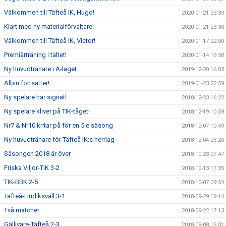
Välkommen till Täfteå IK, Hugo!
2020-01-21 23:39
Klart med ny materialförvaltare!
2020-01-21 23:30
Välkommen till Täfteå IK, Victor!
2020-01-17 22:00
Premiärträning i tältet!
2020-01-14 19:50
Ny huvudtränare i A-laget
2019-12-20 16:03
Albin fortsätter!
2019-01-23 22:59
Ny spelare har signat!
2018-12-23 16:22
Ny spelare kliver på TIK-tåget!
2018-12-19 10:59
Nr7 & Nr10 kritar på för en 5:e säsong
2018-12-07 10:49
Ny huvudtränare för Täfteå IK:s herrlag
2018-12-04 23:20
Säsongen 2018 är över
2018-10-23 07:47
Friska Viljor-TIK 3-2
2018-10-13 17:35
TIK-BBK 2-5
2018-10-07 09:54
Täfteå-Hudiksvall 3-1
2018-09-29 19:14
Två matcher
2018-09-22 17:13
Gällivare-Täfteå 2-3
2018-09-08 15:01