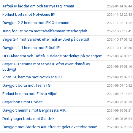
Täfteå IK laddar om och tar nya tag i trean!
2022-01-14 09:44
Förlust borta mot Notvikens IK!
2021-11-22 22:43
Oavgjort 2-2 hemma mot IFK Östersund!
2021-11-02 11:12
Tung förlust borta mot tabellfemman Ytterhogdal!
2021-10-27 12:41
Seger 2-1 mot Sandvik efter mål av Joel på övertid!
2021-10-17 09:12
Oavgjort 1-1 hemma mot Frösö IF!
2021-10-11 09:56
UFC Akademi och Täfteå IK delade broderligt på poängen!
2021-09-26 08:01
Seger 1-0 hemma mot Stöde IF efter övertidsmål av
2021-09-19 08:16
Ludwig!
Vinst 1-0 hemma mot Notvikens IK!
2021-09-12 07:17
Oavgjort borta mot Team TG!
2021-09-09 12:52
Förlust hemma mot Friska Viljor!
2021-08-27 13:57
Seger borta mot Boden!
2021-08-22 08:23
Oavgjort hemma mot Bergnäsets AIK!
2021-08-15 08:21
Derbyseger borta mot Sandvik!
2021-08-08 08:54
Oavgjort mot Storfors AIK efter ett galet övertidsdrama!
2021-08-06 20:25