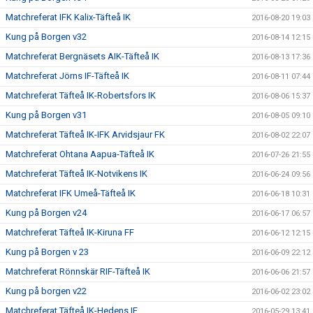
Matchreferat IFK Kalix-Täfteå IK
2016-08-20 19:03
Kung på Borgen v32
2016-08-14 12:15
Matchreferat Bergnäsets AIK-Täfteå IK
2016-08-13 17:36
Matchreferat Jörns IF-Täfteå IK
2016-08-11 07:44
Matchreferat Täfteå IK-Robertsfors IK
2016-08-06 15:37
Kung på Borgen v31
2016-08-05 09:10
Matchreferat Täfteå IK-IFK Arvidsjaur FK
2016-08-02 22:07
Matchreferat Ohtana Aapua-Täfteå IK
2016-07-26 21:55
Matchreferat Täfteå IK-Notvikens IK
2016-06-24 09:56
Matchreferat IFK Umeå-Täfteå IK
2016-06-18 10:31
Kung på Borgen v24
2016-06-17 06:57
Matchreferat Täfteå IK-Kiruna FF
2016-06-12 12:15
Kung på Borgen v 23
2016-06-09 22:12
Matchreferat Rönnskär RIF-Täfteå IK
2016-06-06 21:57
Kung på borgen v22
2016-06-02 23:02
Matchreferat Täfteå IK-Hedens IF
2016-05-29 13:41