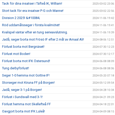
Tack för dina insatser i Täfteå IK, William!
2025-03-02 23:06
Stort tack för era insatser P-G och Manne!
2025-03-02 22:56
Division 2 2025! &#10084;
2024-11-06 19:42
Röd uddamålsseger i första kvalmötet!
2024-11-06 19:41
Kvalspel väntar efter en tung serieavslutning.
2024-11-06 19:39
Jadå, seger borta mot Frösö IF efter 2 mål av Amaal Ali!
2024-08-06 12:51
Förlust borta mot Bergnäset!
2024-07-30 12:23
Förlust mot Boden!
2024-07-30 12:17
Förlust borta mot IFK Östersund!
2024-06-08 08:09
Tung derbyförlust!
2024-06-08 08:06
Seger 1-0 hemma mot Gottne IF!
2024-05-20 07:18
Storseger mot Kiruna FF på Borgen!
2024-05-12 09:54
Jadå, seger 3-1 på Borgen!
2024-04-28 10:34
Förlust i Sundsvall med 3-1!
2024-04-21 09:23
Förlust hemma mot Skellefteå FF
2024-04-18 22:01
Oavgjort borta mot IFK Luleå!
2024-04-09 08:15