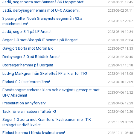
Jadå, seger borta mot Sunnanå SK i toppmötet!
2023-06-11 19:45
Jadå, derbyseger hemma mot UFC Akademi!
2023-06-02 07:11
3 poäng efter Noah Granqvists segermål i 92:a
2023-05-27 20:07
matchminuten!
Jadå, seger 3-1 på LF Arena!
2023-05-19 10:34
Seger 1-0 mot Skogså IF hemma på Borgen!
2023-05-13 20:04
Oavgjort borta mot Morön BK
2023-05-07 11:33
Derbyseger 2-0 på Röbäck Arena!
2023-04-22 07:45
Storseger hemma på Borgen!
2023-04-17 10:18
Ludvig Markgren från Skellefteå FF är klar för TIK!
2023-04-14 15:08
Förlust 0-2 i seriepremiären!
2023-04-10 12:09
Försäsongsmatcherna klara och oavgjort i genrepet mot
2023-04-06 12:32
UFC Akademi!
Presentation av nyförvärv!
2023-04-06 12:23
Tack för era insatser i Täfteå IK!
2023-04-06 12:20
Seger 1-0 borta mot Kramfors i kvalreturen men TIK
2022-10-29 09:29
utslaget ur div.2-kvalet!
Förlust hemma i första kvalmatchen!
2022-10-11 08:48