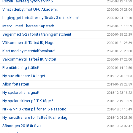
Rezen Tawfeeq nyförvärv nr 5!
2020-02-12 14:23
Vinst i derbyt mot UFC Akademi!
2020-02-09 21:04
Lagbygget fortsätter, nyförvärv 3 och 4 klara!
2020-02-04 19:10
Intervju med Therese Kapstad!
2020-01-31 16:59
Seger med 5-2 i första träningsmatchen!
2020-01-25 23:29
Välkommen till Täfteå IK, Hugo!
2020-01-21 23:39
Klart med ny materialförvaltare!
2020-01-21 23:30
Välkommen till Täfteå IK, Victor!
2020-01-17 22:00
Premiärträning i tältet!
2020-01-14 19:50
Ny huvudtränare i A-laget
2019-12-20 16:03
Albin fortsätter!
2019-01-23 22:59
Ny spelare har signat!
2018-12-23 16:22
Ny spelare kliver på TIK-tåget!
2018-12-19 10:59
Nr7 & Nr10 kritar på för en 5:e säsong
2018-12-07 10:49
Ny huvudtränare för Täfteå IK:s herrlag
2018-12-04 23:20
Säsongen 2018 är över
2018-10-23 07:47