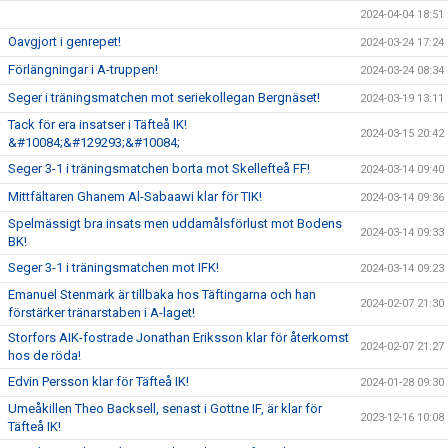
2024-04-04 18:51
Oavgjort i genrepet!
2024-03-24 17:24
Förlängningar i A-truppen!
2024-03-24 08:34
Seger i träningsmatchen mot seriekollegan Bergnäset!
2024-03-19 13:11
Tack för era insatser i Täfteå IK!
2024-03-15 20:42
&#10084;&#129293;&#10084;
Seger 3-1 i träningsmatchen borta mot Skellefteå FF!
2024-03-14 09:40
Mittfältaren Ghanem Al-Sabaawi klar för TIK!
2024-03-14 09:36
Spelmässigt bra insats men uddamålsförlust mot Bodens
2024-03-14 09:33
BK!
Seger 3-1 i träningsmatchen mot IFK!
2024-03-14 09:23
Emanuel Stenmark är tillbaka hos Täftingarna och han
2024-02-07 21:30
förstärker tränarstaben i A-laget!
Storfors AIK-fostrade Jonathan Eriksson klar för återkomst
2024-02-07 21:27
hos de röda!
Edvin Persson klar för Täfteå IK!
2024-01-28 09:30
Umeåkillen Theo Backsell, senast i Gottne IF, är klar för
2023-12-16 10:08
Täfteå IK!