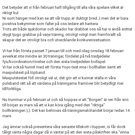
Det betyder att vi från februari haft tillgång till alla våra spelare vilket är
DIV 2 NORRLAND HÖST UPPFLYTTNING 2026
riktigt kul.
Ni som hänger med kan se att vår trupp är duktigt bred ;) men det är bara
positiva bekymmer som faller på oss ledare att hantera.
Trots att både sjukdomar och skador har drabbat oss så har vi ändå snittat
drygt tjugo grabbar på varje träning, otroligt roligt men framförallt så
skapar det en otroligt bra och utvecklande konkurenssituation.
Vi har från första passet 7 januari till och med idag onsdag 18 februari
avverkat inte mindre än 30 träningar, fördelat på två tredjedelar
fys/koordination/rörelse och den sista tredjedelen bollspel.
Vi har också hunnit med ett första Yoyo-test inne i bollhallen samt ett
maxpulstest på löpband.
Maxpulstestet föll otroligt väl ut, det gör att vi kunnat ställa in våra
pulsband rätt så att värdena på träningarna framöver blir betydligt mer
tillförlitliga.
Nu trummar vi på februari ut och så hoppas vi att "Borgen" är ren från snö
till början av mars så att vi kan köra igång med den "riktiga"
bollträningen:);). Det kan behövas då träningsmatchandet börjar redan 14
mars.
Jag ämnar också presentera våra senaste tillskott i truppen, ni får dock
tåligt vänta några dagar då vi väntar på att den sista påskriften ska "vinna