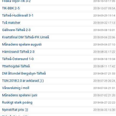
Friska Viljor-TIK 3-2
2018-10-13 17:35
TIK-BBK 2-5
2018-10-07 09:54
Täfteå-Hudiksvall 3-1
2018-09-29 19:14
Två matcher
2018-09-22 17:13
Gällivare-Täfteå 2-3
2018-09-08 15:01
Kvartsfinal DM Täfteå-IFK Umeå
2018-09-04 22:06
Månadens spelare augusti
2018-09-04 07:10
Härnösand-Täfteå 2-3
2018-08-25 17:22
Täfteå-Östersund 1-0
2018-08-18 19:34
Ytterhogdal-Täfteå
2018-08-11 17:42
DM åttondel Bergsbyn-Täfteå
2018-08-07 21:33
TGN 2018 2.0 är avklarad ;):)
2018-07-29 20:24
Våravslutnig i moll
2018-07-04 21:51
Månadens spelare i juni
2018-07-02 21:20
Ruskigt stark poäng
2018-06-27 22:22
Nyinstiftat pris :))
2018-06-25 15:30