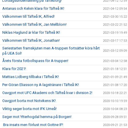
Lördagsunderhållning på Täfteborg!
2021-04-12 12:59
Antanas och Kelvin klara för Täfteå IK!
2021-04-12 09:54
Välkommen till Täfteå IK, Alfred!
2021-03-30 15:22
Välkommen till Täfteå IK, Jan Mellblom!
2021-03-22 21:52
Niklas Haglund är klar för Täfteå IK!
2021-03-19 19:49
Välkommen till Täfteå IK, Jonathan!
2021-03-17 17:53
Seriestarten framskjuten men A-truppen fortsätter köra hårt
2021-03-12 09:09
på UEA Sol!
Årets första fotbollspass för A-truppen!
2021-03-04 12:58
Klara för 2021!
2021-01-18 12:51
Mattias Lidberg tillbaka i Täfteå IK!
2021-01-09 21:49
Per-Göran Eliasson ny A-lagstränare i Täfteå IK!
2021-01-08 17:20
Oavgjort mot UFC Akademi och Täfteå kvar i division 2!
2020-10-18 22:21
Oavgjort borta mot Notvikens IK!
2020-10-10 19:59
Viktig seger borta mot IFK Umeå!
2020-10-04 08:23
Seger mot Ytterhogdal hemma på Borgen!
2020-09-28 09:51
Bra insats men förlust mot Gottne IF!
2020-09-21 21:53