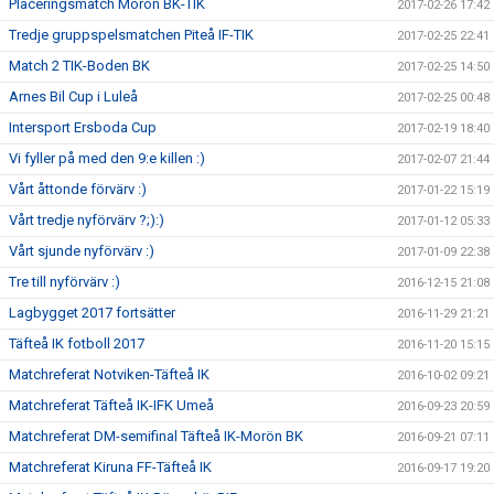
Placeringsmatch Morön BK-TIK
2017-02-26 17:42
Tredje gruppspelsmatchen Piteå IF-TIK
2017-02-25 22:41
Match 2 TIK-Boden BK
2017-02-25 14:50
Arnes Bil Cup i Luleå
2017-02-25 00:48
Intersport Ersboda Cup
2017-02-19 18:40
Vi fyller på med den 9:e killen :)
2017-02-07 21:44
Vårt åttonde förvärv :)
2017-01-22 15:19
Vårt tredje nyförvärv ?;):)
2017-01-12 05:33
Vårt sjunde nyförvärv :)
2017-01-09 22:38
Tre till nyförvärv :)
2016-12-15 21:08
Lagbygget 2017 fortsätter
2016-11-29 21:21
Täfteå IK fotboll 2017
2016-11-20 15:15
Matchreferat Notviken-Täfteå IK
2016-10-02 09:21
Matchreferat Täfteå IK-IFK Umeå
2016-09-23 20:59
Matchreferat DM-semifinal Täfteå IK-Morön BK
2016-09-21 07:11
Matchreferat Kiruna FF-Täfteå IK
2016-09-17 19:20