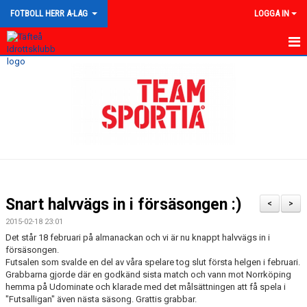
FOTBOLL HERR A-LAG
LOGGA IN
HEM
NYHETER
KALENDER
TRUPPEN
GÄSTBOK
Snart halvvägs in i försäsongen :)
<
>
BILDGALLERI
2015-02-18 23:01
Det står 18 februari på almanackan och vi är nu knappt halvvägs in i
DOKUMENT
försäsongen.
Futsalen som svalde en del av våra spelare tog slut första helgen i februari.
Grabbarna gjorde där en godkänd sista match och vann mot Norrköping
KONTAKT
hemma på Udominate och klarade med det målsättningen att få spela i
"Futsalligan" även nästa säsong. Grattis grabbar.
MATCHER