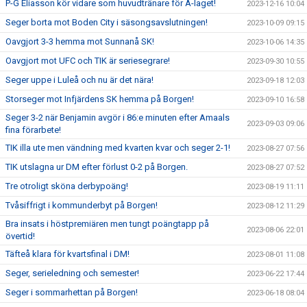
P-G Eliasson kör vidare som huvudtränare för A-laget!
2023-12-16 10:04
Seger borta mot Boden City i säsongsavslutningen!
2023-10-09 09:15
Oavgjort 3-3 hemma mot Sunnanå SK!
2023-10-06 14:35
Oavgjort mot UFC och TIK är seriesegrare!
2023-09-30 10:55
Seger uppe i Luleå och nu är det nära!
2023-09-18 12:03
Storseger mot Infjärdens SK hemma på Borgen!
2023-09-10 16:58
Seger 3-2 när Benjamin avgör i 86:e minuten efter Amaals
2023-09-03 09:06
fina förarbete!
TIK illa ute men vändning med kvarten kvar och seger 2-1!
2023-08-27 07:56
TIK utslagna ur DM efter förlust 0-2 på Borgen.
2023-08-27 07:52
Tre otroligt sköna derbypoäng!
2023-08-19 11:11
Tvåsiffrigt i kommunderbyt på Borgen!
2023-08-12 11:29
Bra insats i höstpremiären men tungt poängtapp på
2023-08-06 22:01
övertid!
Täfteå klara för kvartsfinal i DM!
2023-08-01 11:08
Seger, serieledning och semester!
2023-06-22 17:44
Seger i sommarhettan på Borgen!
2023-06-18 08:04