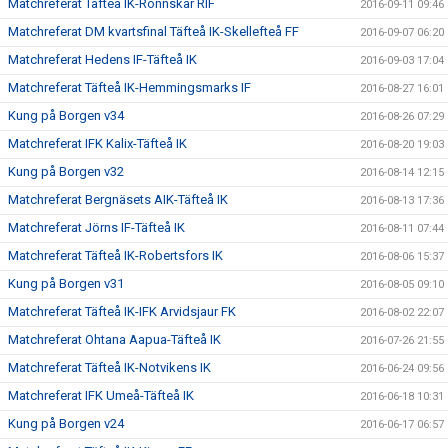
Matchreferat Täfteå IK-Rönnskär RIF
2016-09-11 09:46
Matchreferat DM kvartsfinal Täfteå IK-Skellefteå FF
2016-09-07 06:20
Matchreferat Hedens IF-Täfteå IK
2016-09-03 17:04
Matchreferat Täfteå IK-Hemmingsmarks IF
2016-08-27 16:01
Kung på Borgen v34
2016-08-26 07:29
Matchreferat IFK Kalix-Täfteå IK
2016-08-20 19:03
Kung på Borgen v32
2016-08-14 12:15
Matchreferat Bergnäsets AIK-Täfteå IK
2016-08-13 17:36
Matchreferat Jörns IF-Täfteå IK
2016-08-11 07:44
Matchreferat Täfteå IK-Robertsfors IK
2016-08-06 15:37
Kung på Borgen v31
2016-08-05 09:10
Matchreferat Täfteå IK-IFK Arvidsjaur FK
2016-08-02 22:07
Matchreferat Ohtana Aapua-Täfteå IK
2016-07-26 21:55
Matchreferat Täfteå IK-Notvikens IK
2016-06-24 09:56
Matchreferat IFK Umeå-Täfteå IK
2016-06-18 10:31
Kung på Borgen v24
2016-06-17 06:57