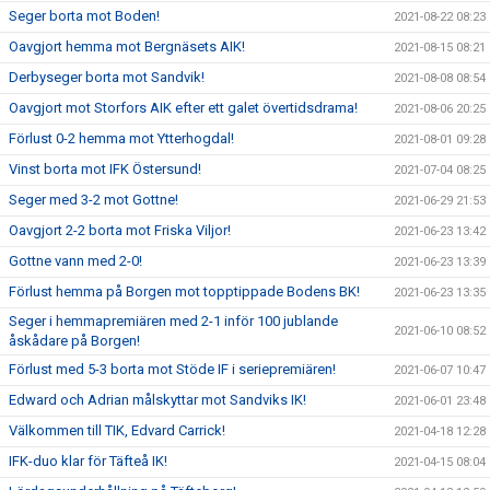
Seger borta mot Boden!
2021-08-22 08:23
Oavgjort hemma mot Bergnäsets AIK!
2021-08-15 08:21
Derbyseger borta mot Sandvik!
2021-08-08 08:54
Oavgjort mot Storfors AIK efter ett galet övertidsdrama!
2021-08-06 20:25
Förlust 0-2 hemma mot Ytterhogdal!
2021-08-01 09:28
Vinst borta mot IFK Östersund!
2021-07-04 08:25
Seger med 3-2 mot Gottne!
2021-06-29 21:53
Oavgjort 2-2 borta mot Friska Viljor!
2021-06-23 13:42
Gottne vann med 2-0!
2021-06-23 13:39
Förlust hemma på Borgen mot topptippade Bodens BK!
2021-06-23 13:35
Seger i hemmapremiären med 2-1 inför 100 jublande
2021-06-10 08:52
åskådare på Borgen!
Förlust med 5-3 borta mot Stöde IF i seriepremiären!
2021-06-07 10:47
Edward och Adrian målskyttar mot Sandviks IK!
2021-06-01 23:48
Välkommen till TIK, Edvard Carrick!
2021-04-18 12:28
IFK-duo klar för Täfteå IK!
2021-04-15 08:04