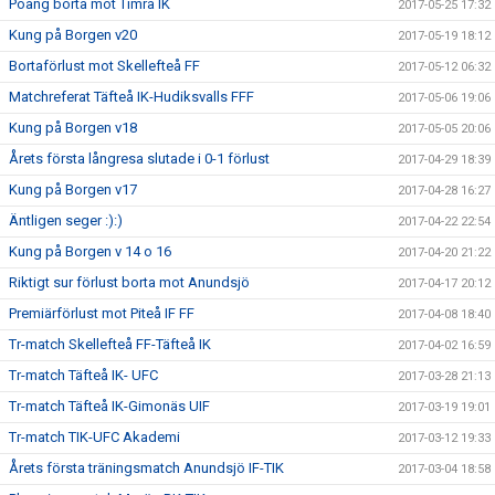
Poäng borta mot Timrå IK
2017-05-25 17:32
Kung på Borgen v20
2017-05-19 18:12
Bortaförlust mot Skellefteå FF
2017-05-12 06:32
Matchreferat Täfteå IK-Hudiksvalls FFF
2017-05-06 19:06
Kung på Borgen v18
2017-05-05 20:06
Årets första långresa slutade i 0-1 förlust
2017-04-29 18:39
Kung på Borgen v17
2017-04-28 16:27
Äntligen seger :):)
2017-04-22 22:54
Kung på Borgen v 14 o 16
2017-04-20 21:22
Riktigt sur förlust borta mot Anundsjö
2017-04-17 20:12
Premiärförlust mot Piteå IF FF
2017-04-08 18:40
Tr-match Skellefteå FF-Täfteå IK
2017-04-02 16:59
Tr-match Täfteå IK- UFC
2017-03-28 21:13
Tr-match Täfteå IK-Gimonäs UIF
2017-03-19 19:01
Tr-match TIK-UFC Akademi
2017-03-12 19:33
Årets första träningsmatch Anundsjö IF-TIK
2017-03-04 18:58