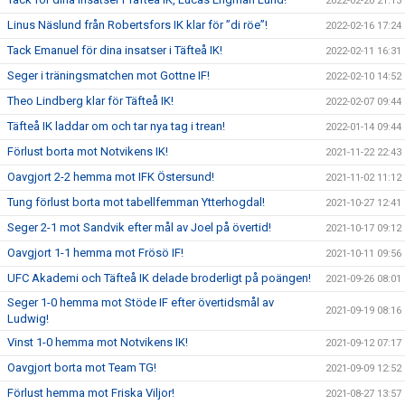
2022-02-20 21:13
Linus Näslund från Robertsfors IK klar för ”di röe”!
2022-02-16 17:24
Tack Emanuel för dina insatser i Täfteå IK!
2022-02-11 16:31
Seger i träningsmatchen mot Gottne IF!
2022-02-10 14:52
Theo Lindberg klar för Täfteå IK!
2022-02-07 09:44
Täfteå IK laddar om och tar nya tag i trean!
2022-01-14 09:44
Förlust borta mot Notvikens IK!
2021-11-22 22:43
Oavgjort 2-2 hemma mot IFK Östersund!
2021-11-02 11:12
Tung förlust borta mot tabellfemman Ytterhogdal!
2021-10-27 12:41
Seger 2-1 mot Sandvik efter mål av Joel på övertid!
2021-10-17 09:12
Oavgjort 1-1 hemma mot Frösö IF!
2021-10-11 09:56
UFC Akademi och Täfteå IK delade broderligt på poängen!
2021-09-26 08:01
Seger 1-0 hemma mot Stöde IF efter övertidsmål av
2021-09-19 08:16
Ludwig!
Vinst 1-0 hemma mot Notvikens IK!
2021-09-12 07:17
Oavgjort borta mot Team TG!
2021-09-09 12:52
Förlust hemma mot Friska Viljor!
2021-08-27 13:57