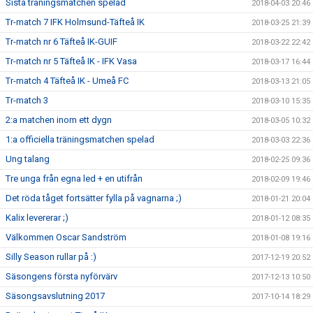
Sista träningsmatchen spelad
2018-04-03 20:46
Tr-match 7 IFK Holmsund-Täfteå IK
2018-03-25 21:39
Tr-match nr 6 Täfteå IK-GUIF
2018-03-22 22:42
Tr-match nr 5 Täfteå IK - IFK Vasa
2018-03-17 16:44
Tr-match 4 Täfteå IK - Umeå FC
2018-03-13 21:05
Tr-match 3
2018-03-10 15:35
2:a matchen inom ett dygn
2018-03-05 10:32
1:a officiella träningsmatchen spelad
2018-03-03 22:36
Ung talang
2018-02-25 09:36
Tre unga från egna led + en utifrån
2018-02-09 19:46
Det röda tåget fortsätter fylla på vagnarna ;)
2018-01-21 20:04
Kalix levererar ;)
2018-01-12 08:35
Välkommen Oscar Sandström
2018-01-08 19:16
Silly Season rullar på :)
2017-12-19 20:52
Säsongens första nyförvärv
2017-12-13 10:50
Säsongsavslutning 2017
2017-10-14 18:29