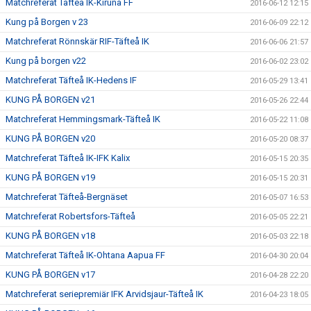
Matchreferat Täfteå IK-Kiruna FF
2016-06-12 12:15
Kung på Borgen v 23
2016-06-09 22:12
Matchreferat Rönnskär RIF-Täfteå IK
2016-06-06 21:57
Kung på borgen v22
2016-06-02 23:02
Matchreferat Täfteå IK-Hedens IF
2016-05-29 13:41
KUNG PÅ BORGEN v21
2016-05-26 22:44
Matchreferat Hemmingsmark-Täfteå IK
2016-05-22 11:08
KUNG PÅ BORGEN v20
2016-05-20 08:37
Matchreferat Täfteå IK-IFK Kalix
2016-05-15 20:35
KUNG PÅ BORGEN v19
2016-05-15 20:31
Matchreferat Täfteå-Bergnäset
2016-05-07 16:53
Matchreferat Robertsfors-Täfteå
2016-05-05 22:21
KUNG PÅ BORGEN v18
2016-05-03 22:18
Matchreferat Täfteå IK-Ohtana Aapua FF
2016-04-30 20:04
KUNG PÅ BORGEN v17
2016-04-28 22:20
Matchreferat seriepremiär IFK Arvidsjaur-Täfteå IK
2016-04-23 18:05