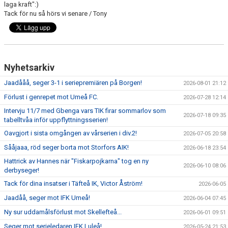
laga kraft":)
Tack för nu så hörs vi senare / Tony
Nyhetsarkiv
Jaadååå, seger 3-1 i seriepremiären på Borgen!
2026-08-01 21:12
Förlust i genrepet mot Umeå FC.
2026-07-28 12:14
Intervju 11/7 med Gbenga vars TIK firar sommarlov som
2026-07-18 09:35
tabelltvåa inför uppflyttningsserien!
Oavgjort i sista omgången av vårserien i div.2!
2026-07-05 20:58
Sååjaaa, röd seger borta mot Storfors AIK!
2026-06-18 23:54
Hattrick av Hannes när "Fiskarpojkarna" tog en ny
2026-06-10 08:06
derbyseger!
Tack för dina insatser i Täfteå IK, Victor Åström!
2026-06-05
Jaadåå, seger mot IFK Umeå!
2026-06-04 07:45
Ny sur uddamålsförlust mot Skellefteå...
2026-06-01 09:51
Seger mot serieledaren IFK Luleå!
2026-05-24 21:53