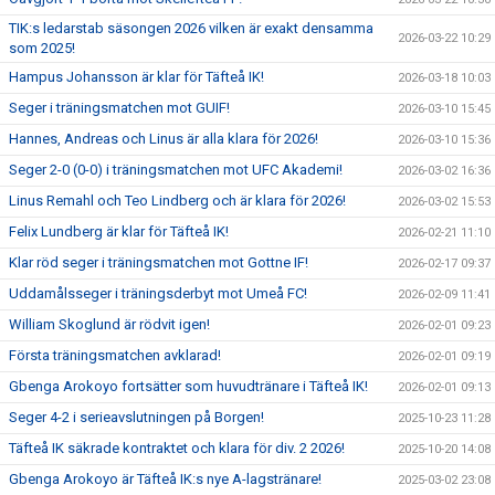
TIK:s ledarstab säsongen 2026 vilken är exakt densamma
2026-03-22 10:29
som 2025!
Hampus Johansson är klar för Täfteå IK!
2026-03-18 10:03
Seger i träningsmatchen mot GUIF!
2026-03-10 15:45
Hannes, Andreas och Linus är alla klara för 2026!
2026-03-10 15:36
Seger 2-0 (0-0) i träningsmatchen mot UFC Akademi!
2026-03-02 16:36
Linus Remahl och Teo Lindberg och är klara för 2026!
2026-03-02 15:53
Felix Lundberg är klar för Täfteå IK!
2026-02-21 11:10
Klar röd seger i träningsmatchen mot Gottne IF!
2026-02-17 09:37
Uddamålsseger i träningsderbyt mot Umeå FC!
2026-02-09 11:41
William Skoglund är rödvit igen!
2026-02-01 09:23
Första träningsmatchen avklarad!
2026-02-01 09:19
Gbenga Arokoyo fortsätter som huvudtränare i Täfteå IK!
2026-02-01 09:13
Seger 4-2 i serieavslutningen på Borgen!
2025-10-23 11:28
Täfteå IK säkrade kontraktet och klara för div. 2 2026!
2025-10-20 14:08
Gbenga Arokoyo är Täfteå IK:s nye A-lagstränare!
2025-03-02 23:08