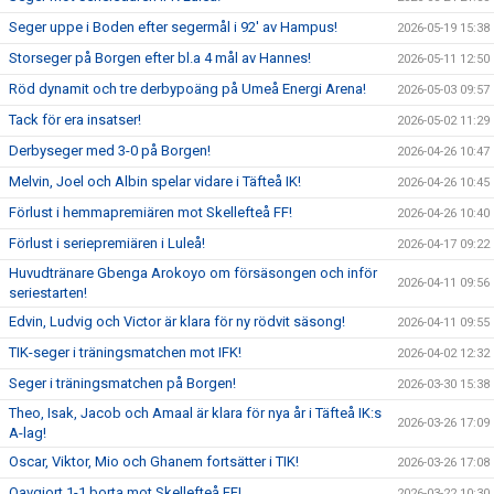
Seger uppe i Boden efter segermål i 92' av Hampus!
2026-05-19 15:38
Storseger på Borgen efter bl.a 4 mål av Hannes!
2026-05-11 12:50
Röd dynamit och tre derbypoäng på Umeå Energi Arena!
2026-05-03 09:57
Tack för era insatser!
2026-05-02 11:29
Derbyseger med 3-0 på Borgen!
2026-04-26 10:47
Melvin, Joel och Albin spelar vidare i Täfteå IK!
2026-04-26 10:45
Förlust i hemmapremiären mot Skellefteå FF!
2026-04-26 10:40
Förlust i seriepremiären i Luleå!
2026-04-17 09:22
Huvudtränare Gbenga Arokoyo om försäsongen och inför
2026-04-11 09:56
seriestarten!
Edvin, Ludvig och Victor är klara för ny rödvit säsong!
2026-04-11 09:55
TIK-seger i träningsmatchen mot IFK!
2026-04-02 12:32
Seger i träningsmatchen på Borgen!
2026-03-30 15:38
Theo, Isak, Jacob och Amaal är klara för nya år i Täfteå IK:s
2026-03-26 17:09
A-lag!
Oscar, Viktor, Mio och Ghanem fortsätter i TIK!
2026-03-26 17:08
Oavgjort 1-1 borta mot Skellefteå FF!
2026-03-22 10:30