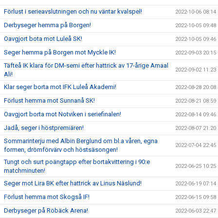
Förlust i serieavslutningen och nu väntar kvalspel!
2022-10-06 08:14
Derbyseger hemma på Borgen!
2022-10-05 09:48
Oavgjort bota mot Luleå SK!
2022-10-05 09:46
Seger hemma på Borgen mot Myckle IK!
2022-09-03 20:15
Täfteå IK klara för DM-semi efter hattrick av 17-årige Amaal
2022-09-02 11:23
Ali!
Klar seger borta mot IFK Luleå Akademi!
2022-08-28 20:08
Förlust hemma mot Sunnanå SK!
2022-08-21 08:59
Oavgjort borta mot Notviken i seriefinalen!
2022-08-14 09:46
Jadå, seger i höstpremiären!
2022-08-07 21:20
Sommarinterju med Albin Berglund om bl.a våren, egna
2022-07-04 22:45
formen, drömförvärv och höstsäsongen!
Tungt och surt poängtapp efter bortakvittering i 90:e
2022-06-25 10:25
matchminuten!
Seger mot Lira BK efter hattrick av Linus Näslund!
2022-06-19 07:14
Förlust hemma mot Skogså IF!
2022-06-15 09:58
Derbyseger på Röbäck Arena!
2022-06-03 22:47