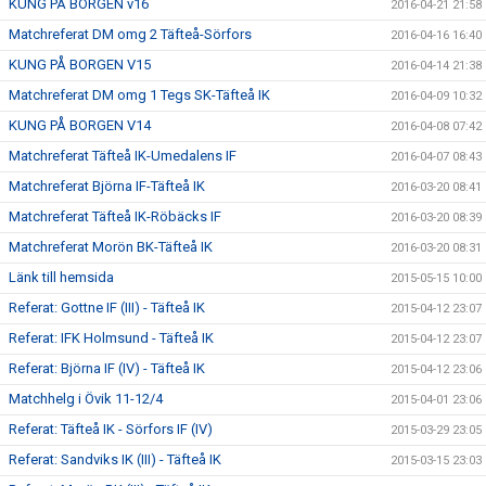
KUNG PÅ BORGEN v16
2016-04-21 21:58
Matchreferat DM omg 2 Täfteå-Sörfors
2016-04-16 16:40
KUNG PÅ BORGEN V15
2016-04-14 21:38
Matchreferat DM omg 1 Tegs SK-Täfteå IK
2016-04-09 10:32
KUNG PÅ BORGEN V14
2016-04-08 07:42
Matchreferat Täfteå IK-Umedalens IF
2016-04-07 08:43
Matchreferat Björna IF-Täfteå IK
2016-03-20 08:41
Matchreferat Täfteå IK-Röbäcks IF
2016-03-20 08:39
Matchreferat Morön BK-Täfteå IK
2016-03-20 08:31
Länk till hemsida
2015-05-15 10:00
Referat: Gottne IF (III) - Täfteå IK
2015-04-12 23:07
Referat: IFK Holmsund - Täfteå IK
2015-04-12 23:07
Referat: Björna IF (IV) - Täfteå IK
2015-04-12 23:06
Matchhelg i Övik 11-12/4
2015-04-01 23:06
Referat: Täfteå IK - Sörfors IF (IV)
2015-03-29 23:05
Referat: Sandviks IK (III) - Täfteå IK
2015-03-15 23:03