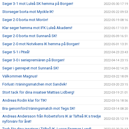
Seger 3-1 mot Luleå SK hemma på Borgen!
2022-05-30 17:19
Storseger borta mot Myckle IK!
2022-05-22 09:53
Seger 2-0 borta mot Morön!
2022-05-19 08:16
Klar seger hemma mot IFK Luleå Akademi!
2022-05-17 13:31
Seger 2-0 borta mot Sunnanå SK!
2022-05-09 16:51
Seger 2-0 mot Notvikens IK hemma på Borgen!
2022-05-01 13:31
Seger 5-1 i Piteå!
2022-04-23 23:43
Seger 3-0 i seriepremiären på Borgen!
2022-04-14 23:15
Seger i genrepet mot Sunnanå SK!
2022-04-02 14:25
Välkommen Magnus!
2022-03-22 18:09
Förlust i träningsmatchen mot Sandvik!
2022-03-20 23:15
Stort tack för dina insatser Mattias Lidberg!
2022-03-19 21:01
Andreas Rodin klar för TIK!
2022-03-16 18:56
Bra genomförd träningsmatch mot Tegs SK!
2022-03-14 08:20
Andreas Andersson från Robertsfors IK är Täfteå IK:s tredje
2022-02-25 12:19
nyförvärv för året!
Tack för dina insatser i Täfteå IK, Lucas Engman Lund!