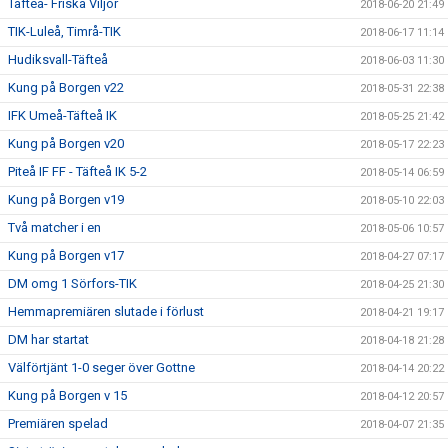
Täfteå- Friska Viljor
2018-06-20 21:49
TIK-Luleå, Timrå-TIK
2018-06-17 11:14
Hudiksvall-Täfteå
2018-06-03 11:30
Kung på Borgen v22
2018-05-31 22:38
IFK Umeå-Täfteå IK
2018-05-25 21:42
Kung på Borgen v20
2018-05-17 22:23
Piteå IF FF - Täfteå IK 5-2
2018-05-14 06:59
Kung på Borgen v19
2018-05-10 22:03
Två matcher i en
2018-05-06 10:57
Kung på Borgen v17
2018-04-27 07:17
DM omg 1 Sörfors-TIK
2018-04-25 21:30
Hemmapremiären slutade i förlust
2018-04-21 19:17
DM har startat
2018-04-18 21:28
Välförtjänt 1-0 seger över Gottne
2018-04-14 20:22
Kung på Borgen v 15
2018-04-12 20:57
Premiären spelad
2018-04-07 21:35