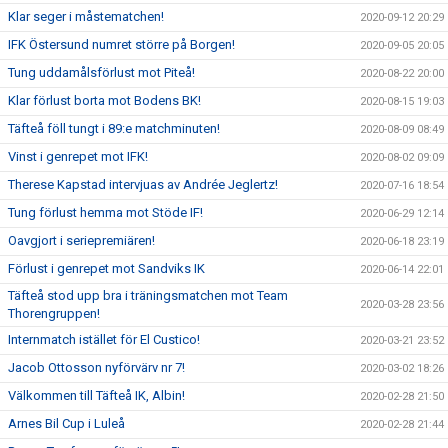
Klar seger i måstematchen!
2020-09-12 20:29
IFK Östersund numret större på Borgen!
2020-09-05 20:05
Tung uddamålsförlust mot Piteå!
2020-08-22 20:00
Klar förlust borta mot Bodens BK!
2020-08-15 19:03
Täfteå föll tungt i 89:e matchminuten!
2020-08-09 08:49
Vinst i genrepet mot IFK!
2020-08-02 09:09
Therese Kapstad intervjuas av Andrée Jeglertz!
2020-07-16 18:54
Tung förlust hemma mot Stöde IF!
2020-06-29 12:14
Oavgjort i seriepremiären!
2020-06-18 23:19
Förlust i genrepet mot Sandviks IK
2020-06-14 22:01
Täfteå stod upp bra i träningsmatchen mot Team
2020-03-28 23:56
Thorengruppen!
Internmatch istället för El Custico!
2020-03-21 23:52
Jacob Ottosson nyförvärv nr 7!
2020-03-02 18:26
Välkommen till Täfteå IK, Albin!
2020-02-28 21:50
Arnes Bil Cup i Luleå
2020-02-28 21:44