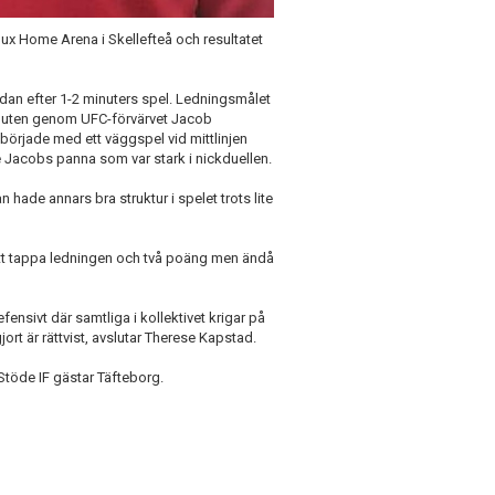
lux Home Arena i Skellefteå och resultatet
dan efter 1-2 minuters spel. Ledningsmålet
nuten genom UFC-förvärvet Jacob
började med ett väggspel vid mittlinjen
de Jacobs panna som var stark i nickduellen.
 hade annars bra struktur i spelet trots lite
att tappa ledningen och två poäng men ändå
fensivt där samtliga i kollektivet krigar på
ort är rättvist, avslutar Therese Kapstad.
Stöde IF gästar Täfteborg.