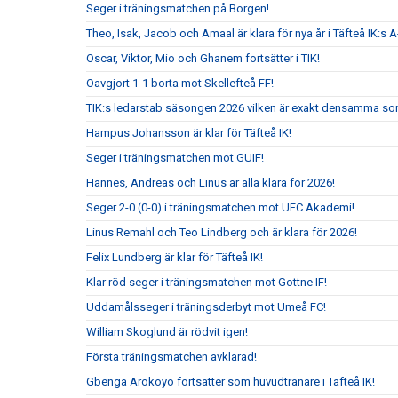
Seger i träningsmatchen på Borgen!
Theo, Isak, Jacob och Amaal är klara för nya år i Täfteå IK:s A
Oscar, Viktor, Mio och Ghanem fortsätter i TIK!
Oavgjort 1-1 borta mot Skellefteå FF!
TIK:s ledarstab säsongen 2026 vilken är exakt densamma so
Hampus Johansson är klar för Täfteå IK!
Seger i träningsmatchen mot GUIF!
Hannes, Andreas och Linus är alla klara för 2026!
Seger 2-0 (0-0) i träningsmatchen mot UFC Akademi!
Linus Remahl och Teo Lindberg och är klara för 2026!
Felix Lundberg är klar för Täfteå IK!
Klar röd seger i träningsmatchen mot Gottne IF!
Uddamålsseger i träningsderbyt mot Umeå FC!
William Skoglund är rödvit igen!
Första träningsmatchen avklarad!
Gbenga Arokoyo fortsätter som huvudtränare i Täfteå IK!