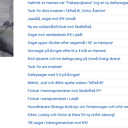
Hattrick av Hannes när "Fiskarpojkarna" tog en ny derbyseger
Tack för dina insatser i Täfteå IK, Victor Åström!
Jaadåå, seger mot IFK Umeå!
Ny sur uddamålsförlust mot Skellefteå...
Seger mot serieledaren IFK Luleå!
Seger uppe i Boden efter segermål i 92' av Hampus!
Storseger på Borgen efter bl.a 4 mål av Hannes!
Röd dynamit och tre derbypoäng på Umeå Energi Arena!
Tack för era insatser!
Derbyseger med 3-0 på Borgen!
Melvin, Joel och Albin spelar vidare i Täfteå IK!
Förlust i hemmapremiären mot Skellefteå FF!
Förlust i seriepremiären i Luleå!
Huvudtränare Gbenga Arokoyo om försäsongen och inför ser
Edvin, Ludvig och Victor är klara för ny rödvit säsong!
TIK-seger i träningsmatchen mot IFK!