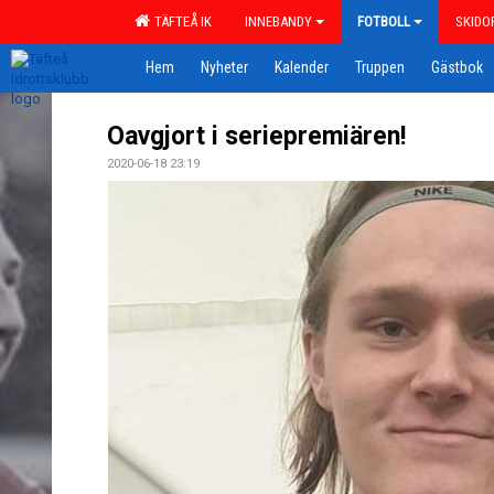
TÄFTEÅ IK
INNEBANDY
FOTBOLL
SKIDO
Hem
Nyheter
Kalender
Truppen
Gästbok
Oavgjort i seriepremiären!
2020-06-18 23:19