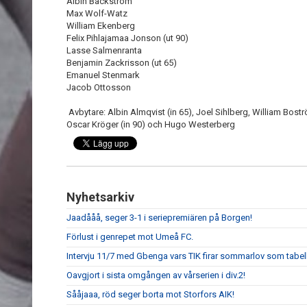
Albin Bäckström
Max Wolf-Watz
William Ekenberg
Felix Pihlajamaa Jonson (ut 90)
Lasse Salmenranta
Benjamin Zackrisson (ut 65)
Emanuel Stenmark
Jacob Ottosson
Avbytare: Albin Almqvist (in 65), Joel Sihlberg, William Bostr
Oscar Kröger (in 90) och Hugo Westerberg
Nyhetsarkiv
Jaadååå, seger 3-1 i seriepremiären på Borgen!
Förlust i genrepet mot Umeå FC.
Intervju 11/7 med Gbenga vars TIK firar sommarlov som tabell
Oavgjort i sista omgången av vårserien i div.2!
Sååjaaa, röd seger borta mot Storfors AIK!