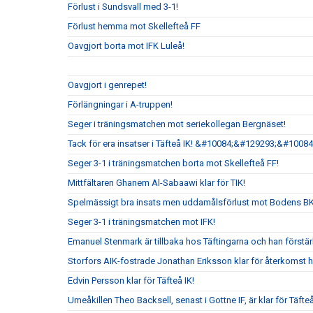
Förlust i Sundsvall med 3-1!
Förlust hemma mot Skellefteå FF
Oavgjort borta mot IFK Luleå!
Oavgjort i genrepet!
Förlängningar i A-truppen!
Seger i träningsmatchen mot seriekollegan Bergnäset!
Tack för era insatser i Täfteå IK! &#10084;&#129293;&#10084
Seger 3-1 i träningsmatchen borta mot Skellefteå FF!
Mittfältaren Ghanem Al-Sabaawi klar för TIK!
Spelmässigt bra insats men uddamålsförlust mot Bodens B
Seger 3-1 i träningsmatchen mot IFK!
Emanuel Stenmark är tillbaka hos Täftingarna och han förstärk
Storfors AIK-fostrade Jonathan Eriksson klar för återkomst 
Edvin Persson klar för Täfteå IK!
Umeåkillen Theo Backsell, senast i Gottne IF, är klar för Täfteå