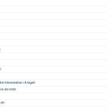
;
K!
er tränarstaben i A-laget!
hos de röda!
 IK!