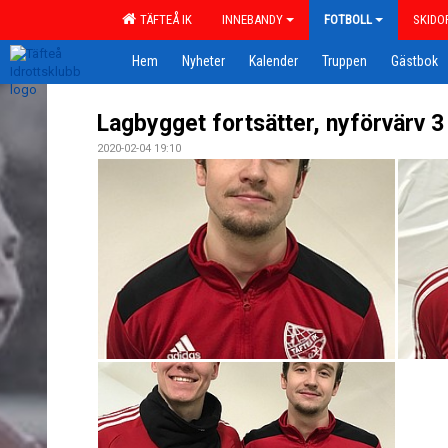
TÄFTEÅ IK
INNEBANDY
FOTBOLL
SKIDO
Hem
Nyheter
Kalender
Truppen
Gästbok
Lagbygget fortsätter, nyförvärv 3 
2020-02-04 19:10