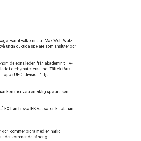
vi säger varmt välkomna till Max Wolf Watz
 två unga duktiga spelare som ansluter och
nom de egna leden från akademin till A-
spelade i derbymatcherna mot Täfteå förra
opp i UFC i division 1 ifjor.
h han kommer vara en viktig spelare som
å FC från finska IFK Vaasa, en klubb han
 och kommer bidra med en härlig
en under kommande säsong.