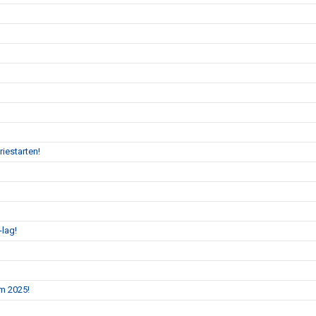
iestarten!
-lag!
m 2025!