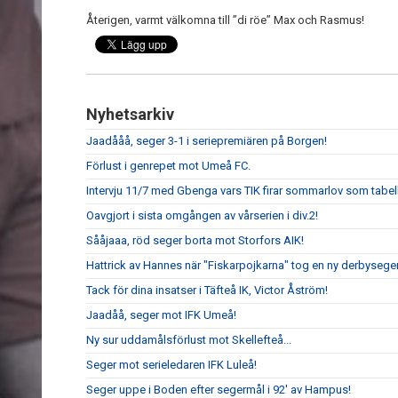
Återigen, varmt välkomna till ”di röe” Max och Rasmus!
Nyhetsarkiv
Jaadååå, seger 3-1 i seriepremiären på Borgen!
Förlust i genrepet mot Umeå FC.
Intervju 11/7 med Gbenga vars TIK firar sommarlov som tabell
Oavgjort i sista omgången av vårserien i div.2!
Sååjaaa, röd seger borta mot Storfors AIK!
Hattrick av Hannes när "Fiskarpojkarna" tog en ny derbyseger
Tack för dina insatser i Täfteå IK, Victor Åström!
Jaadåå, seger mot IFK Umeå!
Ny sur uddamålsförlust mot Skellefteå...
Seger mot serieledaren IFK Luleå!
Seger uppe i Boden efter segermål i 92' av Hampus!