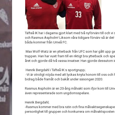
Täfteå IK har i dagarna gjort klart med två nyförvärv till och 
och Rasmus Aspholm! Liksom våra tidigare förvärv så är det
båda kommer från Umeå FC.
Max Wolf-Watz är en ytterback från UFC som har gått upp ge
truppen. Han har vuxit fram till en riktigt bra ytterback och 
året och gjorde då två vassa insatser. Han gjorde dessutom inh
Henrik Bergdahl i Täfteå IK:s sportgrupp;
-Vi är otroligt nöjda med att lyckas knyta honom till oss oc
bidrag både framåt och bakåt under säsongen 2020.
Rasmus Aspholm är en 20-årig målvakt som ifjor kom till Ume
även representerade som ungdomsspelare.
Henrik Bergdahl;
-Rasmus kommer med bra rutin och fina målvaktsegenskaper
personlighet till gruppen och konkurrera om målvaktspost