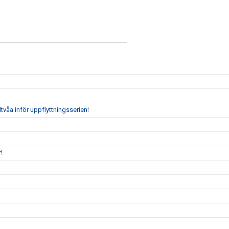
tvåa inför uppflyttningsserien!
!