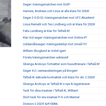
Seger i träningsmatchen mot GUIF!
Hannes, Andreas och Linus är alla klara för 2026!
Seger 2-0 (0-0) i träningsmatchen mot UFC Akademi!
Linus Remahl och Teo Lindberg och är klara för 2026!
Felix Lundberg är klar för Täfteå IK!
Klar röd seger i träningsmatchen mot Gottne IF!
Uddamålsseger i träningsderbyt mot Umeå FC!
William Skoglund är rödvit igen!
Första träningsmatchen avklarad!
Gbenga Arokoyo fortsätter som huvudtränare i Täfteå IK!
Seger 4-2 i serieavslutningen på Borgen!
Täfteå IK säkrade kontraktet och klara för div. 2 2026!
Gbenga Arokoyo är Täfteå IK:s nye A-lagstränare!
Tack för dina insatser i Täfteå IK, William!
Stort tack för era insatser P-G och Manne!
Division 2 2025! &#10084;