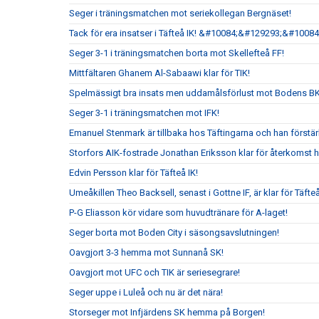
Seger i träningsmatchen mot seriekollegan Bergnäset!
Tack för era insatser i Täfteå IK! &#10084;&#129293;&#10084
Seger 3-1 i träningsmatchen borta mot Skellefteå FF!
Mittfältaren Ghanem Al-Sabaawi klar för TIK!
Spelmässigt bra insats men uddamålsförlust mot Bodens B
Seger 3-1 i träningsmatchen mot IFK!
Emanuel Stenmark är tillbaka hos Täftingarna och han förstärk
Storfors AIK-fostrade Jonathan Eriksson klar för återkomst 
Edvin Persson klar för Täfteå IK!
Umeåkillen Theo Backsell, senast i Gottne IF, är klar för Täfteå
P-G Eliasson kör vidare som huvudtränare för A-laget!
Seger borta mot Boden City i säsongsavslutningen!
Oavgjort 3-3 hemma mot Sunnanå SK!
Oavgjort mot UFC och TIK är seriesegrare!
Seger uppe i Luleå och nu är det nära!
Storseger mot Infjärdens SK hemma på Borgen!