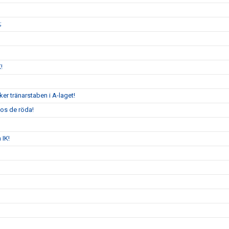
;
K!
er tränarstaben i A-laget!
hos de röda!
 IK!