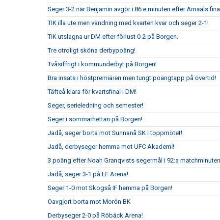
Seger 3-2 när Benjamin avgör i 86:e minuten efter Amaals fina
TIK illa ute men vändning med kvarten kvar och seger 2-1!
TIK utslagna ur DM efter förlust 0-2 på Borgen.
Tre otroligt sköna derbypoäng!
Tvåsiffrigt i kommunderbyt på Borgen!
Bra insats i höstpremiären men tungt poängtapp på övertid!
Täfteå klara för kvartsfinal i DM!
Seger, serieledning och semester!
Seger i sommarhettan på Borgen!
Jadå, seger borta mot Sunnanå SK i toppmötet!
Jadå, derbyseger hemma mot UFC Akademi!
3 poäng efter Noah Granqvists segermål i 92:a matchminute
Jadå, seger 3-1 på LF Arena!
Seger 1-0 mot Skogså IF hemma på Borgen!
Oavgjort borta mot Morön BK
Derbyseger 2-0 på Röbäck Arena!