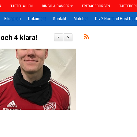
R
TÄFTEHALLEN
BINGO & DANSER
FREDAGSBORGEN
TÄFTEBOR
Bildgalleri
Dokument
Kontakt
Matcher
Div 2 Norrland Höst Uppf
och 4 klara!
<
>