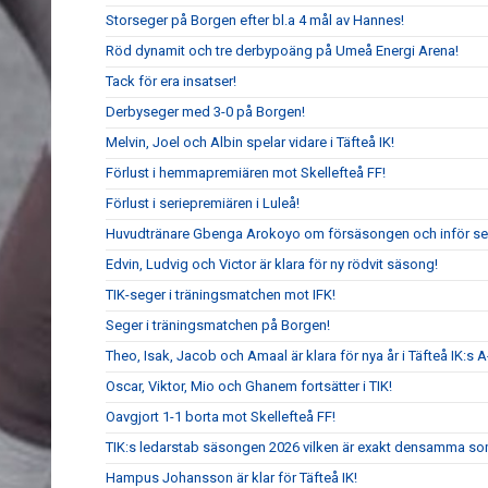
Storseger på Borgen efter bl.a 4 mål av Hannes!
Röd dynamit och tre derbypoäng på Umeå Energi Arena!
Tack för era insatser!
Derbyseger med 3-0 på Borgen!
Melvin, Joel och Albin spelar vidare i Täfteå IK!
Förlust i hemmapremiären mot Skellefteå FF!
Förlust i seriepremiären i Luleå!
Huvudtränare Gbenga Arokoyo om försäsongen och inför ser
Edvin, Ludvig och Victor är klara för ny rödvit säsong!
TIK-seger i träningsmatchen mot IFK!
Seger i träningsmatchen på Borgen!
Theo, Isak, Jacob och Amaal är klara för nya år i Täfteå IK:s A
Oscar, Viktor, Mio och Ghanem fortsätter i TIK!
Oavgjort 1-1 borta mot Skellefteå FF!
TIK:s ledarstab säsongen 2026 vilken är exakt densamma so
Hampus Johansson är klar för Täfteå IK!