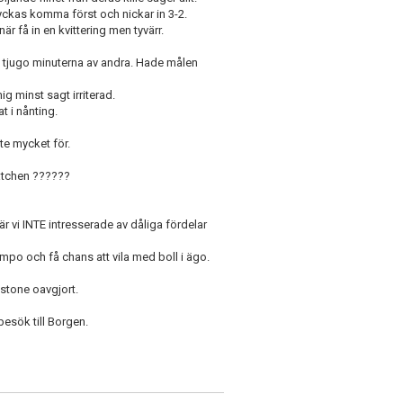
 lyckas komma först och nickar in 3-2.
r få in en kvittering men tyvärr.
 tjugo minuterna av andra. Hade målen
g minst sagt irriterad.
t i nånting.
nte mycket för.
 matchen ??????
 är vi INTE intresserade av dåliga fördelar
tempo och få chans att vila med boll i ägo.
nstone oavgjort.
besök till Borgen.