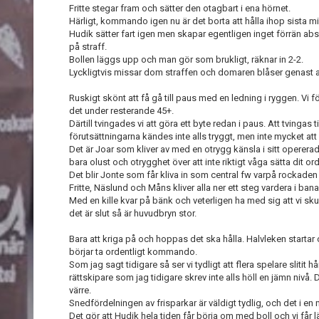
Fritte stegar fram och sätter den otagbart i ena hörnet.
Härligt, kommando igen nu är det borta att hålla ihop sista min
Hudik sätter fart igen men skapar egentligen inget förrän abs
på straff.
Bollen läggs upp och man gör som brukligt, räknar in 2-2.
Lyckligtvis missar dom straffen och domaren blåser genast av
Ruskigt skönt att få gå till paus med en ledning i ryggen. Vi fö
det under resterande 45+.
Därtill tvingades vi att göra ett byte redan i paus. Att tvingas
förutsättningarna kändes inte alls tryggt, men inte mycket att 
Det är Joar som kliver av med en otrygg känsla i sitt operera
bara olust och otrygghet över att inte riktigt våga sätta dit or
Det blir Jonte som får kliva in som central fw varpå rockaden är 
Fritte, Näslund och Måns kliver alla ner ett steg vardera i bana
Med en kille kvar på bänk och veterligen ha med sig att vi skul
det är slut så är huvudbryn stor.
Bara att kriga på och hoppas det ska hålla. Halvleken startar
börjar ta ordentligt kommando.
Som jag sagt tidigare så ser vi tydligt att flera spelare slitit hå
rättskipare som jag tidigare skrev inte alls höll en jämn nivå. 
värre.
Snedfördelningen av frisparkar är väldigt tydlig, och det i e
Det gör att Hudik hela tiden får börja om med boll och vi får