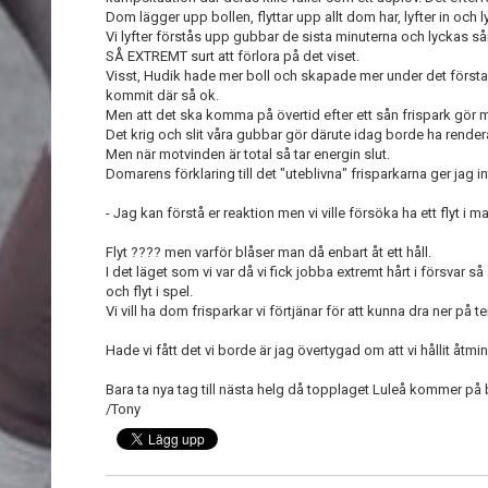
Dom lägger upp bollen, flyttar upp allt dom har, lyfter in och
Vi lyfter förstås upp gubbar de sista minuterna och lyckas sånä
SÅ EXTREMT surt att förlora på det viset.
Visst, Hudik hade mer boll och skapade mer under det första
kommit där så ok.
Men att det ska komma på övertid efter ett sån frispark gör mi
Det krig och slit våra gubbar gör därute idag borde ha rendera
Men när motvinden är total så tar energin slut.
Domarens förklaring till det "uteblivna" frisparkarna ger jag i
- Jag kan förstå er reaktion men vi ville försöka ha ett flyt i
Flyt ???? men varför blåser man då enbart åt ett håll.
I det läget som vi var då vi fick jobba extremt hårt i försvar så
och flyt i spel.
Vi vill ha dom frisparkar vi förtjänar för att kunna dra ner på 
Hade vi fått det vi borde är jag övertygad om att vi hållit åtmi
Bara ta nya tag till nästa helg då topplaget Luleå kommer på 
/Tony