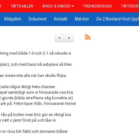
R
TÄFTEHALLEN
BINGO & DANSER
FREDAGSBORGEN
TÄFTEBOR
Bildgalleri
Dokument
Kontakt
Matcher
Div 2 Norrland Höst Uppf
<
>
edning med både 1-0 och 2-1 så orkade vi
plan), och med bara två avbytare så blev
 visste inte alls när han skulle flöjta.
pade några riktigt heta chanser.
spel samtidigt som vi försvarade oss bra.
ål gjorda (båda straffarna såg korrekta ut) .
rk på. Fritte löper ifrån, försvararen hinner
ta tån på bollen men Eric gör en riktigt bra
r nätt o jämt först på och tåar in
 in i box blir fälld och domaren blåser