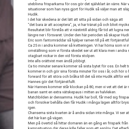
uteblivna frisparkarna för oss gör det självklart än värre. När 
situationer som han nyss gjort för Hudik så väljer man att slä
Hudik.
I det här skedena är det lätt att sitta på sidan och säga att
"det bara är att acceptera", ja, vi har tränat på och blivit myck
Resultatet blir förstås att vi nästintill aldrig får tid att lugna n
längre ner i försvaret. Under den här perioden så skapar Hudik e
Eric som fantomräddar så hjälper ramen till på ett förtjänstfull
Ca 25 in i andra kommer så kvitteringen. Vi har hörna som vi inte 
omställning som vi första skedet ser ut att klara men i andra
otagbart nickar in den vid första stolpen.
Inte alls orättvist men ändå jobbigt.
Ca tio minuter senare kommer så sista bytet för oss. En helt t
kommer in och gör sina första minuter för oss i år, och hör o
forward för att störa och bråka till det så inte Hudik alltför e
Hannes gör det förtjänstfullt.
När Hannes kommer står klockan på 80, men vi vet att det är 
banan samt en extra vätskepaus i mitten av halvleken.
Matchbilden är densamma. Hudik har boll, får med sig frisparkar
och försöker behålla den får Hudik i många lägen alltför brysk
igen.
Chanserna sista kvarten är å andra sidan inte många. Vi ser at
det här kan gå vägen.
Men på övertid så hittar domaren än en gång en frispark från i
kampsituation där deras kille faller som ett asplöv. Det efterföl