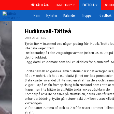
TÄFTEÅ IK
INNEBANDY
FOTBOLL
SKIDO
Hem
Nyheter
Kalender
Truppen
Gästbok
Hudiksvall-Täfteå
2018-06-03 11:30
Tyvärr fick vi inte med oss någon poäng från Hudik. Trotts l
inte hela vägen fram.
Det kostade på i den 28 gradiga värmen (säkert 35-40 ute på 
det för jobbigt.
Lägg därtill en domare som höll en alldeles för ojämn nivå. Man
Första halvlek en ganska jämn historia där inget av lagen ska
Både vi och Hudik hade ett relativt jämnt och bra possession
Sista kvarten river det till lite med en straff vardera och tre m
Vi gör 1-0 på en fin framspelning från Näslund som Fritte är sta
ikapp men inte bättre än att Fritte ändå lyckas tråckla in den.
Kort därpå är vi lite passiva på strafflinjen, deras kille får sis
enhandsräddning, tyvärr går returen rakt ut vilken deras kille ä
kvitteringen.
Vi fortsätter trumma på och ca 7-8 från slutet kommer Fällman
straff.