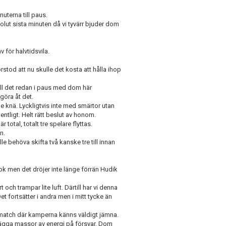
uterna till paus.
olut sista minuten då vi tyvärr bjuder dom
 för halvtidsvila.
rstod att nu skulle det kosta att hålla ihop
 till det redan i paus med dom här
göra åt det.
de knä. Lyckligtvis inte med smärtor utan
dentligt. Helt rätt beslut av honom.
total, totalt tre spelare flyttas.
n.
le behöva skifta två kanske tre till innan
 ok men det dröjer inte länge förrän Hudik
rt och trampar lite luft. Därtill har vi denna
Det fortsätter i andra men i mitt tycke än
n match där kamperna känns väldigt jämna.
 lägga massor av energi på försvar. Dom