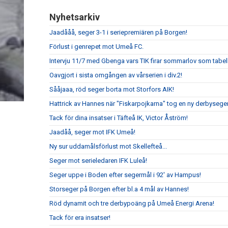
Nyhetsarkiv
Jaadååå, seger 3-1 i seriepremiären på Borgen!
Förlust i genrepet mot Umeå FC.
Intervju 11/7 med Gbenga vars TIK firar sommarlov som tabell
Oavgjort i sista omgången av vårserien i div.2!
Sååjaaa, röd seger borta mot Storfors AIK!
Hattrick av Hannes när "Fiskarpojkarna" tog en ny derbyseger
Tack för dina insatser i Täfteå IK, Victor Åström!
Jaadåå, seger mot IFK Umeå!
Ny sur uddamålsförlust mot Skellefteå...
Seger mot serieledaren IFK Luleå!
Seger uppe i Boden efter segermål i 92' av Hampus!
Storseger på Borgen efter bl.a 4 mål av Hannes!
Röd dynamit och tre derbypoäng på Umeå Energi Arena!
Tack för era insatser!