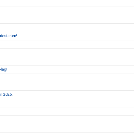
iestarten!
-lag!
m 2025!