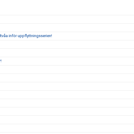
tvåa inför uppflyttningsserien!
!