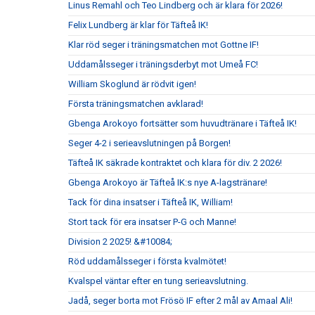
Linus Remahl och Teo Lindberg och är klara för 2026!
Felix Lundberg är klar för Täfteå IK!
Klar röd seger i träningsmatchen mot Gottne IF!
Uddamålsseger i träningsderbyt mot Umeå FC!
William Skoglund är rödvit igen!
Första träningsmatchen avklarad!
Gbenga Arokoyo fortsätter som huvudtränare i Täfteå IK!
Seger 4-2 i serieavslutningen på Borgen!
Täfteå IK säkrade kontraktet och klara för div. 2 2026!
Gbenga Arokoyo är Täfteå IK:s nye A-lagstränare!
Tack för dina insatser i Täfteå IK, William!
Stort tack för era insatser P-G och Manne!
Division 2 2025! &#10084;
Röd uddamålsseger i första kvalmötet!
Kvalspel väntar efter en tung serieavslutning.
Jadå, seger borta mot Frösö IF efter 2 mål av Amaal Ali!