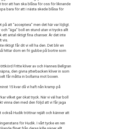
vi tror att han ska blåsa för oss för liknande
ppa bara för att i nästa skede blåsa för
et på att "acceptera" men det här var löjligt.
er och "äga" boll en stund utan vi trycks allt
tt antal riktigt fina chanser. Är det inte
t vis.
riktigt får dit vi vill ha den. Det blir en
 så hittar dom en fri gubbe på bortre som
röttkörd Fritte kliver av och Hannes Bellgran
 häpna, den givna ytterbacken kliver in som
nkelt får måtta in bollarna mot boxen.
minst 15 kvar då vi haft nån kramp på
 vilket ger ökat tryck. När vi väl har boll
t vinna den med den följd att vi får jaga
t också Hudik tröttnar rejält och känner att
ngenstans för Hudik. I vårt tycke en ren
jande flinet från deras kille säger allt.