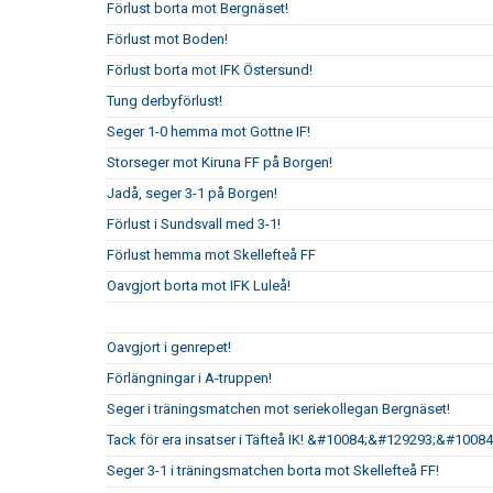
Förlust borta mot Bergnäset!
Förlust mot Boden!
Förlust borta mot IFK Östersund!
Tung derbyförlust!
Seger 1-0 hemma mot Gottne IF!
Storseger mot Kiruna FF på Borgen!
Jadå, seger 3-1 på Borgen!
Förlust i Sundsvall med 3-1!
Förlust hemma mot Skellefteå FF
Oavgjort borta mot IFK Luleå!
Oavgjort i genrepet!
Förlängningar i A-truppen!
Seger i träningsmatchen mot seriekollegan Bergnäset!
Tack för era insatser i Täfteå IK! &#10084;&#129293;&#10084
Seger 3-1 i träningsmatchen borta mot Skellefteå FF!