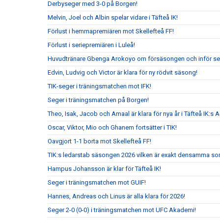
Derbyseger med 3-0 på Borgen!
Melvin, Joel och Albin spelar vidare i Täfteå IK!
Förlust i hemmapremiären mot Skellefteå FF!
Förlust i seriepremiären i Luleå!
Huvudtränare Gbenga Arokoyo om försäsongen och inför ser
Edvin, Ludvig och Victor är klara för ny rödvit säsong!
TIK-seger i träningsmatchen mot IFK!
Seger i träningsmatchen på Borgen!
Theo, Isak, Jacob och Amaal är klara för nya år i Täfteå IK:s A
Oscar, Viktor, Mio och Ghanem fortsätter i TIK!
Oavgjort 1-1 borta mot Skellefteå FF!
TIK:s ledarstab säsongen 2026 vilken är exakt densamma so
Hampus Johansson är klar för Täfteå IK!
Seger i träningsmatchen mot GUIF!
Hannes, Andreas och Linus är alla klara för 2026!
Seger 2-0 (0-0) i träningsmatchen mot UFC Akademi!