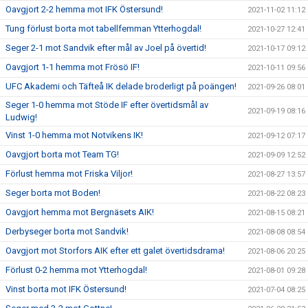
Oavgjort 2-2 hemma mot IFK Östersund!
2021-11-02 11:12
Tung förlust borta mot tabellfemman Ytterhogdal!
2021-10-27 12:41
Seger 2-1 mot Sandvik efter mål av Joel på övertid!
2021-10-17 09:12
Oavgjort 1-1 hemma mot Frösö IF!
2021-10-11 09:56
UFC Akademi och Täfteå IK delade broderligt på poängen!
2021-09-26 08:01
Seger 1-0 hemma mot Stöde IF efter övertidsmål av
2021-09-19 08:16
Ludwig!
Vinst 1-0 hemma mot Notvikens IK!
2021-09-12 07:17
Oavgjort borta mot Team TG!
2021-09-09 12:52
Förlust hemma mot Friska Viljor!
2021-08-27 13:57
Seger borta mot Boden!
2021-08-22 08:23
Oavgjort hemma mot Bergnäsets AIK!
2021-08-15 08:21
Derbyseger borta mot Sandvik!
2021-08-08 08:54
Oavgjort mot Storfors AIK efter ett galet övertidsdrama!
2021-08-06 20:25
Förlust 0-2 hemma mot Ytterhogdal!
2021-08-01 09:28
Vinst borta mot IFK Östersund!
2021-07-04 08:25