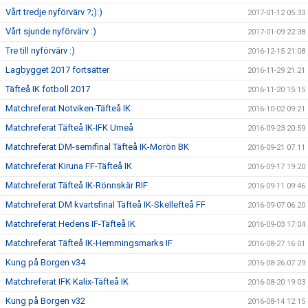
Vårt tredje nyförvärv ?;):)
2017-01-12 05:33
Vårt sjunde nyförvärv :)
2017-01-09 22:38
Tre till nyförvärv :)
2016-12-15 21:08
Lagbygget 2017 fortsätter
2016-11-29 21:21
Täfteå IK fotboll 2017
2016-11-20 15:15
Matchreferat Notviken-Täfteå IK
2016-10-02 09:21
Matchreferat Täfteå IK-IFK Umeå
2016-09-23 20:59
Matchreferat DM-semifinal Täfteå IK-Morön BK
2016-09-21 07:11
Matchreferat Kiruna FF-Täfteå IK
2016-09-17 19:20
Matchreferat Täfteå IK-Rönnskär RIF
2016-09-11 09:46
Matchreferat DM kvartsfinal Täfteå IK-Skellefteå FF
2016-09-07 06:20
Matchreferat Hedens IF-Täfteå IK
2016-09-03 17:04
Matchreferat Täfteå IK-Hemmingsmarks IF
2016-08-27 16:01
Kung på Borgen v34
2016-08-26 07:29
Matchreferat IFK Kalix-Täfteå IK
2016-08-20 19:03
Kung på Borgen v32
2016-08-14 12:15