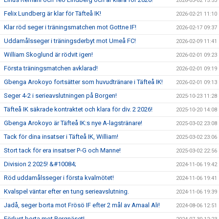
2026-03-02 15:53
Felix Lundberg är klar för Täfteå IK!
2026-02-21 11:10
Klar röd seger i träningsmatchen mot Gottne IF!
2026-02-17 09:37
Uddamålsseger i träningsderbyt mot Umeå FC!
2026-02-09 11:41
William Skoglund är rödvit igen!
2026-02-01 09:23
Första träningsmatchen avklarad!
2026-02-01 09:19
Gbenga Arokoyo fortsätter som huvudtränare i Täfteå IK!
2026-02-01 09:13
Seger 4-2 i serieavslutningen på Borgen!
2025-10-23 11:28
Täfteå IK säkrade kontraktet och klara för div. 2 2026!
2025-10-20 14:08
Gbenga Arokoyo är Täfteå IK:s nye A-lagstränare!
2025-03-02 23:08
Tack för dina insatser i Täfteå IK, William!
2025-03-02 23:06
Stort tack för era insatser P-G och Manne!
2025-03-02 22:56
Division 2 2025! &#10084;
2024-11-06 19:42
Röd uddamålsseger i första kvalmötet!
2024-11-06 19:41
Kvalspel väntar efter en tung serieavslutning.
2024-11-06 19:39
Jadå, seger borta mot Frösö IF efter 2 mål av Amaal Ali!
2024-08-06 12:51
Förlust borta mot Bergnäset!