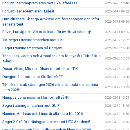
Förlust i hemmapremiären mot Skellefteå FF!
2026-04-26 10:40
Förlust i seriepremiären i Luleå!
2026-04-17 09:22
Huvudtränare Gbenga Arokoyo om försäsongen och inför
2026-04-11 09:56
seriestarten!
Edvin, Ludvig och Victor är klara för ny rödvit säsong!
2026-04-11 09:55
TIK-seger i träningsmatchen mot IFK!
2026-04-02 12:32
Seger i träningsmatchen på Borgen!
2026-03-30 15:38
Theo, Isak, Jacob och Amaal är klara för nya år i Täfteå IK:s
2026-03-26 17:09
A-lag!
Oscar, Viktor, Mio och Ghanem fortsätter i TIK!
2026-03-26 17:08
Oavgjort 1-1 borta mot Skellefteå FF!
2026-03-22 10:30
TIK:s ledarstab säsongen 2026 vilken är exakt densamma
2026-03-22 10:29
som 2025!
Hampus Johansson är klar för Täfteå IK!
2026-03-18 10:03
Seger i träningsmatchen mot GUIF!
2026-03-10 15:45
Hannes, Andreas och Linus är alla klara för 2026!
2026-03-10 15:36
Seger 2-0 (0-0) i träningsmatchen mot UFC Akademi!
2026-03-02 16:36
Linus Remahl och Teo Lindberg och är klara för 2026!