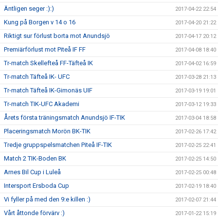
Äntligen seger :):)
2017-04-22 22:54
Kung på Borgen v 14 o 16
2017-04-20 21:22
Riktigt sur förlust borta mot Anundsjö
2017-04-17 20:12
Premiärförlust mot Piteå IF FF
2017-04-08 18:40
Tr-match Skellefteå FF-Täfteå IK
2017-04-02 16:59
Tr-match Täfteå IK- UFC
2017-03-28 21:13
Tr-match Täfteå IK-Gimonäs UIF
2017-03-19 19:01
Tr-match TIK-UFC Akademi
2017-03-12 19:33
Årets första träningsmatch Anundsjö IF-TIK
2017-03-04 18:58
Placeringsmatch Morön BK-TIK
2017-02-26 17:42
Tredje gruppspelsmatchen Piteå IF-TIK
2017-02-25 22:41
Match 2 TIK-Boden BK
2017-02-25 14:50
Arnes Bil Cup i Luleå
2017-02-25 00:48
Intersport Ersboda Cup
2017-02-19 18:40
Vi fyller på med den 9:e killen :)
2017-02-07 21:44
Vårt åttonde förvärv :)
2017-01-22 15:19