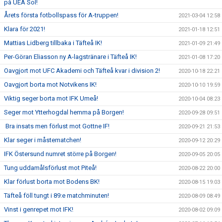
på UEA Sol!
Årets första fotbollspass för A-truppen!
2021-03-04 12:58
Klara för 2021!
2021-01-18 12:51
Mattias Lidberg tillbaka i Täfteå IK!
2021-01-09 21:49
Per-Göran Eliasson ny A-lagstränare i Täfteå IK!
2021-01-08 17:20
Oavgjort mot UFC Akademi och Täfteå kvar i division 2!
2020-10-18 22:21
Oavgjort borta mot Notvikens IK!
2020-10-10 19:59
Viktig seger borta mot IFK Umeå!
2020-10-04 08:23
Seger mot Ytterhogdal hemma på Borgen!
2020-09-28 09:51
Bra insats men förlust mot Gottne IF!
2020-09-21 21:53
Klar seger i måstematchen!
2020-09-12 20:29
IFK Östersund numret större på Borgen!
2020-09-05 20:05
Tung uddamålsförlust mot Piteå!
2020-08-22 20:00
Klar förlust borta mot Bodens BK!
2020-08-15 19:03
Täfteå föll tungt i 89:e matchminuten!
2020-08-09 08:49
Vinst i genrepet mot IFK!
2020-08-02 09:09