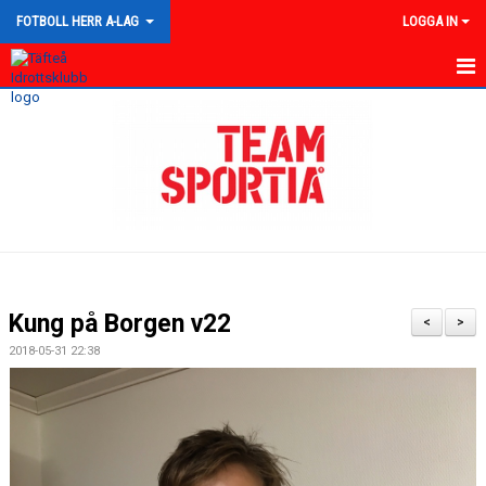
FOTBOLL HERR A-LAG
LOGGA IN
HEM
NYHETER
KALENDER
TRUPPEN
GÄSTBOK
Kung på Borgen v22
<
>
BILDGALLERI
2018-05-31 22:38
DOKUMENT
KONTAKT
MATCHER