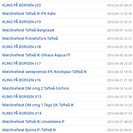
KUNG PÅ BORGEN v20
2016-05-20 08:37
Matchreferat Täfteå IK-IFK Kalix
2016-05-15 20:35
KUNG PÅ BORGEN v19
2016-05-15 20:31
Matchreferat Täfteå-Bergnäset
2016-05-07 16:53
Matchreferat Robertsfors-Täfteå
2016-05-05 22:21
KUNG PÅ BORGEN v18
2016-05-03 22:18
Matchreferat Täfteå IK-Ohtana Aapua FF
2016-04-30 20:04
KUNG PÅ BORGEN v17
2016-04-28 22:20
Matchreferat seriepremiär IFK Arvidsjaur-Täfteå IK
2016-04-23 18:05
KUNG PÅ BORGEN v16
2016-04-21 21:58
Matchreferat DM omg 2 Täfteå-Sörfors
2016-04-16 16:40
KUNG PÅ BORGEN V15
2016-04-14 21:38
Matchreferat DM omg 1 Tegs SK-Täfteå IK
2016-04-09 10:32
KUNG PÅ BORGEN V14
2016-04-08 07:42
Matchreferat Täfteå IK-Umedalens IF
2016-04-07 08:43
Matchreferat Björna IF-Täfteå IK
2016-03-20 08:41