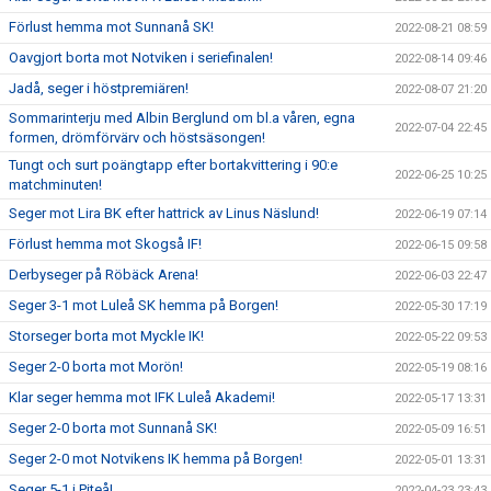
Förlust hemma mot Sunnanå SK!
2022-08-21 08:59
Oavgjort borta mot Notviken i seriefinalen!
2022-08-14 09:46
Jadå, seger i höstpremiären!
2022-08-07 21:20
Sommarinterju med Albin Berglund om bl.a våren, egna
2022-07-04 22:45
formen, drömförvärv och höstsäsongen!
Tungt och surt poängtapp efter bortakvittering i 90:e
2022-06-25 10:25
matchminuten!
Seger mot Lira BK efter hattrick av Linus Näslund!
2022-06-19 07:14
Förlust hemma mot Skogså IF!
2022-06-15 09:58
Derbyseger på Röbäck Arena!
2022-06-03 22:47
Seger 3-1 mot Luleå SK hemma på Borgen!
2022-05-30 17:19
Storseger borta mot Myckle IK!
2022-05-22 09:53
Seger 2-0 borta mot Morön!
2022-05-19 08:16
Klar seger hemma mot IFK Luleå Akademi!
2022-05-17 13:31
Seger 2-0 borta mot Sunnanå SK!
2022-05-09 16:51
Seger 2-0 mot Notvikens IK hemma på Borgen!
2022-05-01 13:31
Seger 5-1 i Piteå!
2022-04-23 23:43