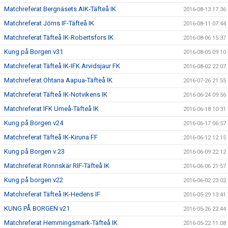
Matchreferat Bergnäsets AIK-Täfteå IK
2016-08-13 17:36
Matchreferat Jörns IF-Täfteå IK
2016-08-11 07:44
Matchreferat Täfteå IK-Robertsfors IK
2016-08-06 15:37
Kung på Borgen v31
2016-08-05 09:10
Matchreferat Täfteå IK-IFK Arvidsjaur FK
2016-08-02 22:07
Matchreferat Ohtana Aapua-Täfteå IK
2016-07-26 21:55
Matchreferat Täfteå IK-Notvikens IK
2016-06-24 09:56
Matchreferat IFK Umeå-Täfteå IK
2016-06-18 10:31
Kung på Borgen v24
2016-06-17 06:57
Matchreferat Täfteå IK-Kiruna FF
2016-06-12 12:15
Kung på Borgen v 23
2016-06-09 22:12
Matchreferat Rönnskär RIF-Täfteå IK
2016-06-06 21:57
Kung på borgen v22
2016-06-02 23:02
Matchreferat Täfteå IK-Hedens IF
2016-05-29 13:41
KUNG PÅ BORGEN v21
2016-05-26 22:44
Matchreferat Hemmingsmark-Täfteå IK
2016-05-22 11:08