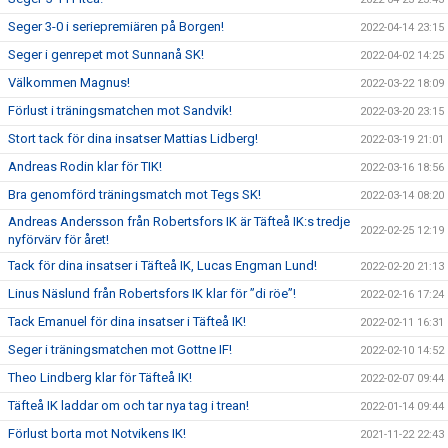
Seger 3-0 i seriepremiären på Borgen!
2022-04-14 23:15
Seger i genrepet mot Sunnanå SK!
2022-04-02 14:25
Välkommen Magnus!
2022-03-22 18:09
Förlust i träningsmatchen mot Sandvik!
2022-03-20 23:15
Stort tack för dina insatser Mattias Lidberg!
2022-03-19 21:01
Andreas Rodin klar för TIK!
2022-03-16 18:56
Bra genomförd träningsmatch mot Tegs SK!
2022-03-14 08:20
Andreas Andersson från Robertsfors IK är Täfteå IK:s tredje
2022-02-25 12:19
nyförvärv för året!
Tack för dina insatser i Täfteå IK, Lucas Engman Lund!
2022-02-20 21:13
Linus Näslund från Robertsfors IK klar för ”di röe”!
2022-02-16 17:24
Tack Emanuel för dina insatser i Täfteå IK!
2022-02-11 16:31
Seger i träningsmatchen mot Gottne IF!
2022-02-10 14:52
Theo Lindberg klar för Täfteå IK!
2022-02-07 09:44
Täfteå IK laddar om och tar nya tag i trean!
2022-01-14 09:44
Förlust borta mot Notvikens IK!
2021-11-22 22:43