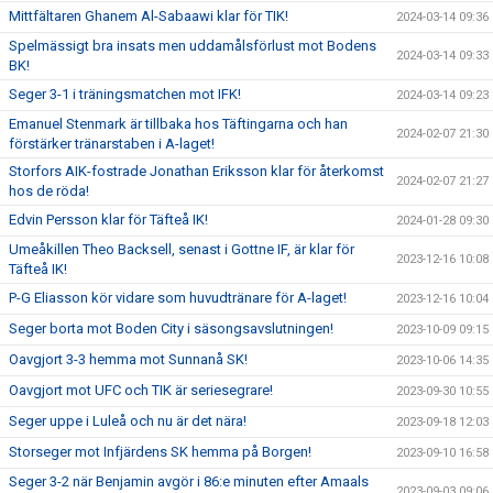
Mittfältaren Ghanem Al-Sabaawi klar för TIK!
2024-03-14 09:36
Spelmässigt bra insats men uddamålsförlust mot Bodens
2024-03-14 09:33
BK!
Seger 3-1 i träningsmatchen mot IFK!
2024-03-14 09:23
Emanuel Stenmark är tillbaka hos Täftingarna och han
2024-02-07 21:30
förstärker tränarstaben i A-laget!
Storfors AIK-fostrade Jonathan Eriksson klar för återkomst
2024-02-07 21:27
hos de röda!
Edvin Persson klar för Täfteå IK!
2024-01-28 09:30
Umeåkillen Theo Backsell, senast i Gottne IF, är klar för
2023-12-16 10:08
Täfteå IK!
P-G Eliasson kör vidare som huvudtränare för A-laget!
2023-12-16 10:04
Seger borta mot Boden City i säsongsavslutningen!
2023-10-09 09:15
Oavgjort 3-3 hemma mot Sunnanå SK!
2023-10-06 14:35
Oavgjort mot UFC och TIK är seriesegrare!
2023-09-30 10:55
Seger uppe i Luleå och nu är det nära!
2023-09-18 12:03
Storseger mot Infjärdens SK hemma på Borgen!
2023-09-10 16:58
Seger 3-2 när Benjamin avgör i 86:e minuten efter Amaals
2023-09-03 09:06