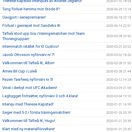
Therese Kapstad intervjuas av Andrée Jeglertz!
2020-07-16 18:54
Tung förlust hemma mot Stöde IF!
2020-06-29 12:14
Oavgjort i seriepremiären!
2020-06-18 23:19
Förlust i genrepet mot Sandviks IK
2020-06-14 22:01
Täfteå stod upp bra i träningsmatchen mot Team
2020-03-28 23:56
Thorengruppen!
Internmatch istället för El Custico!
2020-03-21 23:52
Jacob Ottosson nyförvärv nr 7!
2020-03-02 18:26
Välkommen till Täfteå IK, Albin!
2020-02-28 21:50
Arnes Bil Cup i Luleå
2020-02-28 21:44
Rezen Tawfeeq nyförvärv nr 5!
2020-02-12 14:23
Vinst i derbyt mot UFC Akademi!
2020-02-09 21:04
Lagbygget fortsätter, nyförvärv 3 och 4 klara!
2020-02-04 19:10
Intervju med Therese Kapstad!
2020-01-31 16:59
Seger med 5-2 i första träningsmatchen!
2020-01-25 23:29
Välkommen till Täfteå IK, Hugo!
2020-01-21 23:39
Klart med ny materialförvaltare!
2020-01-21 23:30