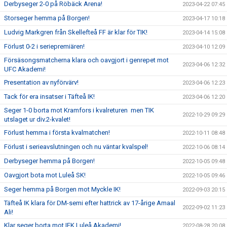
Derbyseger 2-0 på Röbäck Arena!
2023-04-22 07:45
Storseger hemma på Borgen!
2023-04-17 10:18
Ludvig Markgren från Skellefteå FF är klar för TIK!
2023-04-14 15:08
Förlust 0-2 i seriepremiären!
2023-04-10 12:09
Försäsongsmatcherna klara och oavgjort i genrepet mot
2023-04-06 12:32
UFC Akademi!
Presentation av nyförvärv!
2023-04-06 12:23
Tack för era insatser i Täfteå IK!
2023-04-06 12:20
Seger 1-0 borta mot Kramfors i kvalreturen men TIK
2022-10-29 09:29
utslaget ur div.2-kvalet!
Förlust hemma i första kvalmatchen!
2022-10-11 08:48
Förlust i serieavslutningen och nu väntar kvalspel!
2022-10-06 08:14
Derbyseger hemma på Borgen!
2022-10-05 09:48
Oavgjort bota mot Luleå SK!
2022-10-05 09:46
Seger hemma på Borgen mot Myckle IK!
2022-09-03 20:15
Täfteå IK klara för DM-semi efter hattrick av 17-årige Amaal
2022-09-02 11:23
Ali!
Klar seger borta mot IFK Luleå Akademi!
2022-08-28 20:08