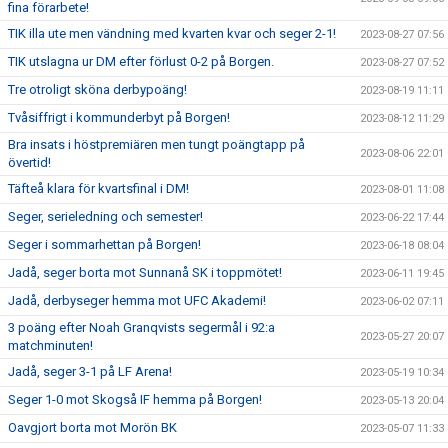
fina förarbete!
TIK illa ute men vändning med kvarten kvar och seger 2-1!
2023-08-27 07:56
TIK utslagna ur DM efter förlust 0-2 på Borgen.
2023-08-27 07:52
Tre otroligt sköna derbypoäng!
2023-08-19 11:11
Tvåsiffrigt i kommunderbyt på Borgen!
2023-08-12 11:29
Bra insats i höstpremiären men tungt poängtapp på
2023-08-06 22:01
övertid!
Täfteå klara för kvartsfinal i DM!
2023-08-01 11:08
Seger, serieledning och semester!
2023-06-22 17:44
Seger i sommarhettan på Borgen!
2023-06-18 08:04
Jadå, seger borta mot Sunnanå SK i toppmötet!
2023-06-11 19:45
Jadå, derbyseger hemma mot UFC Akademi!
2023-06-02 07:11
3 poäng efter Noah Granqvists segermål i 92:a
2023-05-27 20:07
matchminuten!
Jadå, seger 3-1 på LF Arena!
2023-05-19 10:34
Seger 1-0 mot Skogså IF hemma på Borgen!
2023-05-13 20:04
Oavgjort borta mot Morön BK
2023-05-07 11:33