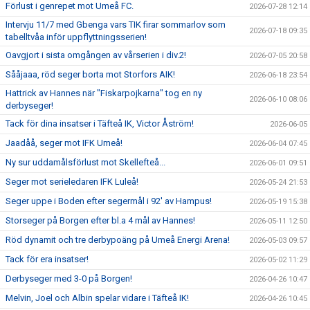
Förlust i genrepet mot Umeå FC.
2026-07-28 12:14
Intervju 11/7 med Gbenga vars TIK firar sommarlov som
2026-07-18 09:35
tabelltvåa inför uppflyttningsserien!
Oavgjort i sista omgången av vårserien i div.2!
2026-07-05 20:58
Sååjaaa, röd seger borta mot Storfors AIK!
2026-06-18 23:54
Hattrick av Hannes när "Fiskarpojkarna" tog en ny
2026-06-10 08:06
derbyseger!
Tack för dina insatser i Täfteå IK, Victor Åström!
2026-06-05
Jaadåå, seger mot IFK Umeå!
2026-06-04 07:45
Ny sur uddamålsförlust mot Skellefteå...
2026-06-01 09:51
Seger mot serieledaren IFK Luleå!
2026-05-24 21:53
Seger uppe i Boden efter segermål i 92' av Hampus!
2026-05-19 15:38
Storseger på Borgen efter bl.a 4 mål av Hannes!
2026-05-11 12:50
Röd dynamit och tre derbypoäng på Umeå Energi Arena!
2026-05-03 09:57
Tack för era insatser!
2026-05-02 11:29
Derbyseger med 3-0 på Borgen!
2026-04-26 10:47
Melvin, Joel och Albin spelar vidare i Täfteå IK!
2026-04-26 10:45