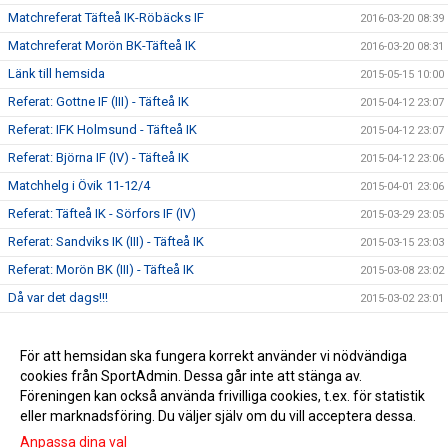
Matchreferat Täfteå IK-Röbäcks IF
2016-03-20 08:39
Matchreferat Morön BK-Täfteå IK
2016-03-20 08:31
Länk till hemsida
2015-05-15 10:00
Referat: Gottne IF (III) - Täfteå IK
2015-04-12 23:07
Referat: IFK Holmsund - Täfteå IK
2015-04-12 23:07
Referat: Björna IF (IV) - Täfteå IK
2015-04-12 23:06
Matchhelg i Övik 11-12/4
2015-04-01 23:06
Referat: Täfteå IK - Sörfors IF (IV)
2015-03-29 23:05
Referat: Sandviks IK (III) - Täfteå IK
2015-03-15 23:03
Referat: Morön BK (III) - Täfteå IK
2015-03-08 23:02
Då var det dags!!!
2015-03-02 23:01
Snart halvvägs in i försäsongen :)
2015-02-18 23:01
Ytterligare spelare klara för säsongen 2015:)
För att hemsidan ska fungera korrekt använder vi nödvändiga
2015-02-02 10:47
cookies från SportAdmin. Dessa går inte att stänga av.
Truppen för 2015 växer :)
2014-12-17 10:49
Föreningen kan också använda frivilliga cookies, t.ex. för statistik
eller marknadsföring. Du väljer själv om du vill acceptera dessa.
Anpassa dina val