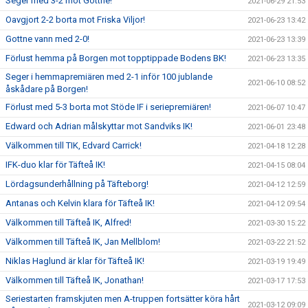
Seger med 3-2 mot Gottne!
2021-06-29 21:53
Oavgjort 2-2 borta mot Friska Viljor!
2021-06-23 13:42
Gottne vann med 2-0!
2021-06-23 13:39
Förlust hemma på Borgen mot topptippade Bodens BK!
2021-06-23 13:35
Seger i hemmapremiären med 2-1 inför 100 jublande
2021-06-10 08:52
åskådare på Borgen!
Förlust med 5-3 borta mot Stöde IF i seriepremiären!
2021-06-07 10:47
Edward och Adrian målskyttar mot Sandviks IK!
2021-06-01 23:48
Välkommen till TIK, Edvard Carrick!
2021-04-18 12:28
IFK-duo klar för Täfteå IK!
2021-04-15 08:04
Lördagsunderhållning på Täfteborg!
2021-04-12 12:59
Antanas och Kelvin klara för Täfteå IK!
2021-04-12 09:54
Välkommen till Täfteå IK, Alfred!
2021-03-30 15:22
Välkommen till Täfteå IK, Jan Mellblom!
2021-03-22 21:52
Niklas Haglund är klar för Täfteå IK!
2021-03-19 19:49
Välkommen till Täfteå IK, Jonathan!
2021-03-17 17:53
Seriestarten framskjuten men A-truppen fortsätter köra hårt
2021-03-12 09:09