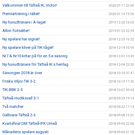
Välkommen till Täfteå IK, Victor!
2020-01-17 22:00
Premiärträning i tältet!
2020-01-14 19:50
Ny huvudtränare i A-laget
2019-12-20 16:03
Albin fortsätter!
2019-01-23 22:59
Ny spelare har signat!
2018-12-23 16:22
Ny spelare kliver på TIK-tåget!
2018-12-19 10:59
Nr7 & Nr10 kritar på för en 5:e säsong
2018-12-07 10:49
Ny huvudtränare för Täfteå IK:s herrlag
2018-12-04 23:20
Säsongen 2018 är över
2018-10-23 07:47
Friska Viljor-TIK 3-2
2018-10-13 17:35
TIK-BBK 2-5
2018-10-07 09:54
Täfteå-Hudiksvall 3-1
2018-09-29 19:14
Två matcher
2018-09-22 17:13
Gällivare-Täfteå 2-3
2018-09-08 15:01
Kvartsfinal DM Täfteå-IFK Umeå
2018-09-04 22:06
Månadens spelare augusti
2018-09-04 07:10