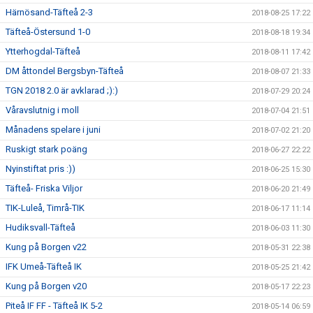
Härnösand-Täfteå 2-3
2018-08-25 17:22
Täfteå-Östersund 1-0
2018-08-18 19:34
Ytterhogdal-Täfteå
2018-08-11 17:42
DM åttondel Bergsbyn-Täfteå
2018-08-07 21:33
TGN 2018 2.0 är avklarad ;):)
2018-07-29 20:24
Våravslutnig i moll
2018-07-04 21:51
Månadens spelare i juni
2018-07-02 21:20
Ruskigt stark poäng
2018-06-27 22:22
Nyinstiftat pris :))
2018-06-25 15:30
Täfteå- Friska Viljor
2018-06-20 21:49
TIK-Luleå, Timrå-TIK
2018-06-17 11:14
Hudiksvall-Täfteå
2018-06-03 11:30
Kung på Borgen v22
2018-05-31 22:38
IFK Umeå-Täfteå IK
2018-05-25 21:42
Kung på Borgen v20
2018-05-17 22:23
Piteå IF FF - Täfteå IK 5-2
2018-05-14 06:59