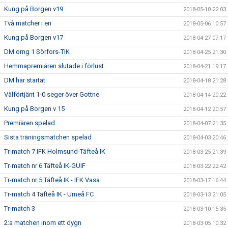
Kung på Borgen v19
2018-05-10 22:03
Två matcher i en
2018-05-06 10:57
Kung på Borgen v17
2018-04-27 07:17
DM omg 1 Sörfors-TIK
2018-04-25 21:30
Hemmapremiären slutade i förlust
2018-04-21 19:17
DM har startat
2018-04-18 21:28
Välförtjänt 1-0 seger över Gottne
2018-04-14 20:22
Kung på Borgen v 15
2018-04-12 20:57
Premiären spelad
2018-04-07 21:35
Sista träningsmatchen spelad
2018-04-03 20:46
Tr-match 7 IFK Holmsund-Täfteå IK
2018-03-25 21:39
Tr-match nr 6 Täfteå IK-GUIF
2018-03-22 22:42
Tr-match nr 5 Täfteå IK - IFK Vasa
2018-03-17 16:44
Tr-match 4 Täfteå IK - Umeå FC
2018-03-13 21:05
Tr-match 3
2018-03-10 15:35
2:a matchen inom ett dygn
2018-03-05 10:32