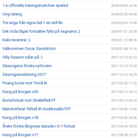
1:a officiella träningsmatchen spelad
2018-03-03 22:36
Ung talang
2018-02-25 09:36
Tre unga från egna led + en utifrån
2018-02-09 19:46
Det röda tåget fortsätter fylla på vagnarna ;)
2018-01-21 20:04
Kalix levererar ;)
2018-01-12 08:35
Välkommen Oscar Sandström
2018-01-08 19:16
Silly Season rullar på :)
2017-12-19 20:52
Säsongens första nyförvärv
2017-12-13 10:50
Säsongsavslutning 2017
2017-10-14 18:29
Poäng borta mot Timrå IK
2017-05-25 17:32
Kung på Borgen v20
2017-05-19 18:12
Bortaförlust mot Skellefteå FF
2017-05-12 06:32
Matchreferat Täfteå IK-Hudiksvalls FFF
2017-05-06 19:06
Kung på Borgen v18
2017-05-05 20:06
Årets första långresa slutade i 0-1 förlust
2017-04-29 18:39
Kung på Borgen v17
2017-04-28 16:27