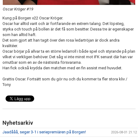
Oscar Kröger #19
Kung på Borgen v22 Oscar Kröger.
Oscar har alltid varit och är fortfarande en extrem talang. Det löpsteg,
styrka och touch på bollen är det få som besitter. Dessa tre är egenskaper
som han alltid haft.
Det som gjort att han tagit över den rosa ledartröjan är dock andra
kvalitéer.
Oscar börjar på allvar ta en större ledarroll i både spel och styrande på plan
vilket vi verkligen behöver. Det såg vi inte minst mot IFK senast där han var
omutbar som en av de nästsista försvararna.
Han fick också krydda den matchen med en fin assist med huvudet.
Grattis Oscar. Fortsätt som du gör nu och du kommer ta fler stora kliv /
Tony
Nyhetsarkiv
Jaadååå, seger 3-1 i seriepremiären på Borgen!
2026-08-01 21:12