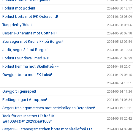
2024-07-30 12:23
Förlust mot Boden!
2024-07-30 12:17
Förlust borta mot IFK Östersund!
2024-06-08 08:09
Tung derbyförlust!
2024-06-08 08:06
Seger 1-0 hemma mot Gottne IF!
2024-05-20 07:18
Storseger mot Kiruna FF på Borgen!
2024-05-12 09:54
Jadå, seger 3-1 på Borgen!
2024-04-28 10:34
Förlust i Sundsvall med 3-1!
2024-04-21 09:23
Förlust hemma mot Skellefteå FF
2024-04-18 22:01
Oavgjort borta mot IFK Luleå!
2024-04-09 08:15
2024-04-04 18:51
Oavgjort i genrepet!
2024-03-24 17:24
Förlängningar i A-truppen!
2024-03-24 08:34
Seger i träningsmatchen mot seriekollegan Bergnäset!
2024-03-19 13:11
Tack för era insatser i Täfteå IK!
2024-03-15 20:42
&#10084;&#129293;&#10084;
Seger 3-1 i träningsmatchen borta mot Skellefteå FF!
2024-03-14 09:40