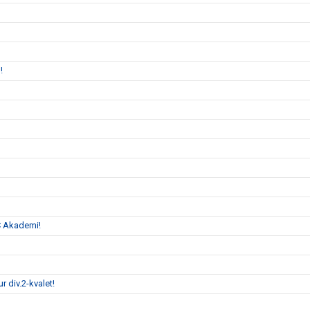
n!
C Akademi!
 div.2-kvalet!