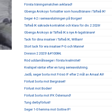
Första träningsmatchen avklarad!
Gbenga Arokoyo fortsätter som huvudtränare i Täfteå IK!
Seger 4-2 i serieavslutningen på Borgen!
Täfteå IK säkrade kontraktet och klara för div. 2 2026!
Gbenga Arokoyo är Täfteå IK:s nye A-lagstränare!
Tack för dina insatser i Täfteå IK, William!
Stort tack för era insatser P-G och Manne!
Division 2 2025! &#10084;
Röd uddamålsseger i första kvalmötet!
Kvalspel väntar efter en tung serieavslutning.
Jadå, seger borta mot Frösö IF efter 2 mål av Amaal Ali!
Förlust borta mot Bergnäset!
Förlust mot Boden!
Förlust borta mot IFK Östersund!
Tung derbyförlust!
Seger 1-0 hemma mot Gottne IF!