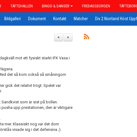
R
TÄFTEHALLEN
BINGO & DANSER
FREDAGSBORGEN
TÄFTEBOR
Bildgalleri
Dokument
Kontakt
Matcher
Div 2 Norrland Höst Uppf
<
>
agkväll mot ett fysiskt starkt IFK Vasa i
rlägsna.
ls. Med det så kom också så småningom
 gick det relativt trögt. Spelet var
r.
t Sandkvist som är sist på bollen.
 pusha upp prestationen, den är viktigare
.
lite mer. Klassiskt nog var det dom
örstås visade sig i det defensiva ;).