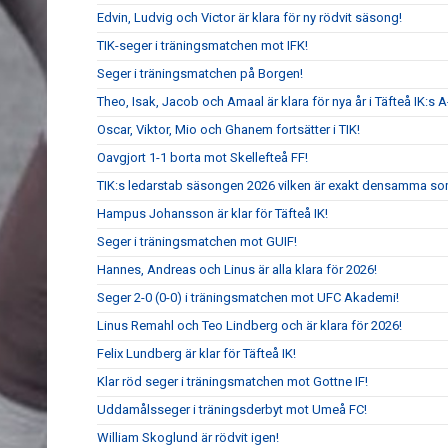
Edvin, Ludvig och Victor är klara för ny rödvit säsong!
TIK-seger i träningsmatchen mot IFK!
Seger i träningsmatchen på Borgen!
Theo, Isak, Jacob och Amaal är klara för nya år i Täfteå IK:s A
Oscar, Viktor, Mio och Ghanem fortsätter i TIK!
Oavgjort 1-1 borta mot Skellefteå FF!
TIK:s ledarstab säsongen 2026 vilken är exakt densamma so
Hampus Johansson är klar för Täfteå IK!
Seger i träningsmatchen mot GUIF!
Hannes, Andreas och Linus är alla klara för 2026!
Seger 2-0 (0-0) i träningsmatchen mot UFC Akademi!
Linus Remahl och Teo Lindberg och är klara för 2026!
Felix Lundberg är klar för Täfteå IK!
Klar röd seger i träningsmatchen mot Gottne IF!
Uddamålsseger i träningsderbyt mot Umeå FC!
William Skoglund är rödvit igen!