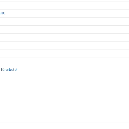
 IK!
 förarbete!