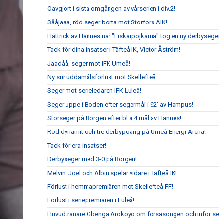
Oavgjort i sista omgången av vårserien i div.2!
Sååjaaa, röd seger borta mot Storfors AIK!
Hattrick av Hannes när "Fiskarpojkarna" tog en ny derbyseger
Tack för dina insatser i Täfteå IK, Victor Åström!
Jaadåå, seger mot IFK Umeå!
Ny sur uddamålsförlust mot Skellefteå...
Seger mot serieledaren IFK Luleå!
Seger uppe i Boden efter segermål i 92' av Hampus!
Storseger på Borgen efter bl.a 4 mål av Hannes!
Röd dynamit och tre derbypoäng på Umeå Energi Arena!
Tack för era insatser!
Derbyseger med 3-0 på Borgen!
Melvin, Joel och Albin spelar vidare i Täfteå IK!
Förlust i hemmapremiären mot Skellefteå FF!
Förlust i seriepremiären i Luleå!
Huvudtränare Gbenga Arokoyo om försäsongen och inför ser