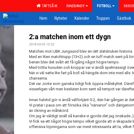
TÄFTEÅ IK
INNEBANDY
FOTBOLL
SKIDO
Hem
Nyheter
Kalender
Truppen
Gästbok
2:a matchen inom ett dygn
2018-03-05 10:32
Matchen mot IJBK Jungsund blev en rätt slätstruken historia.
Med en liten matchtrupp (13+2) och en tuff match sent på lörd
benen blev det svårt att få igång något högre tempo.
Med trötta huvuden och kroppar var vi ändå spelmässigt öve
När vi väl satte lite fart på boll så hängde dom inte med al
chanserna.
Det var Jonte som ganska tidigt fick öppna målskyttet. Därefter
visserligen vårt men besluten kom sent så tempot var därefte
Innan halvtid gör vi ändå välförtjänt 0-2, den här gången är de
Vi pratar i paus om att försöka öka "närvaron" och därigenom
än ökning av målskörd.
Om jag är väldigt snäll så kanske vi gjorde det jag önskade ;)
Vi fick se ett något högre tempo vilket gjorde att vi skapade 
offensiva löpningarna som var mest intressanta att ta, vilket f