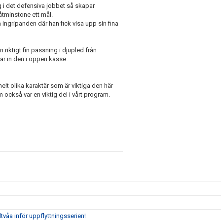
g i det defensiva jobbet så skapar
åtminstone ett mål.
a ingripanden där han fick visa upp sin fina
 riktigt fin passning i djupled från
lar in den i öppen kasse.
lt olika karaktär som är viktiga den här
 också var en viktig del i vårt program.
tvåa inför uppflyttningsserien!