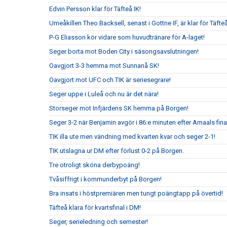
Edvin Persson klar för Täfteå IK!
Umeåkillen Theo Backsell, senast i Gottne IF, är klar för Täfteå
P-G Eliasson kör vidare som huvudtränare för A-laget!
Seger borta mot Boden City i säsongsavslutningen!
Oavgjort 3-3 hemma mot Sunnanå SK!
Oavgjort mot UFC och TIK är seriesegrare!
Seger uppe i Luleå och nu är det nära!
Storseger mot Infjärdens SK hemma på Borgen!
Seger 3-2 när Benjamin avgör i 86:e minuten efter Amaals fina
TIK illa ute men vändning med kvarten kvar och seger 2-1!
TIK utslagna ur DM efter förlust 0-2 på Borgen.
Tre otroligt sköna derbypoäng!
Tvåsiffrigt i kommunderbyt på Borgen!
Bra insats i höstpremiären men tungt poängtapp på övertid!
Täfteå klara för kvartsfinal i DM!
Seger, serieledning och semester!