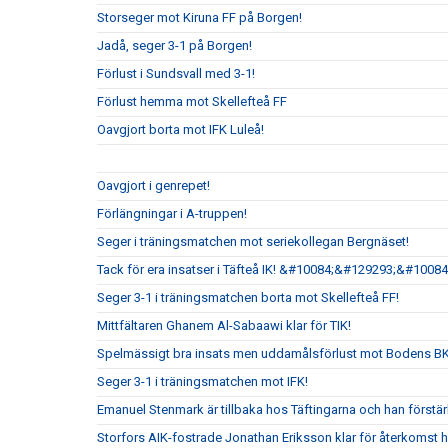
Storseger mot Kiruna FF på Borgen!
Jadå, seger 3-1 på Borgen!
Förlust i Sundsvall med 3-1!
Förlust hemma mot Skellefteå FF
Oavgjort borta mot IFK Luleå!
Oavgjort i genrepet!
Förlängningar i A-truppen!
Seger i träningsmatchen mot seriekollegan Bergnäset!
Tack för era insatser i Täfteå IK! &#10084;&#129293;&#10084
Seger 3-1 i träningsmatchen borta mot Skellefteå FF!
Mittfältaren Ghanem Al-Sabaawi klar för TIK!
Spelmässigt bra insats men uddamålsförlust mot Bodens B
Seger 3-1 i träningsmatchen mot IFK!
Emanuel Stenmark är tillbaka hos Täftingarna och han förstärk
Storfors AIK-fostrade Jonathan Eriksson klar för återkomst 