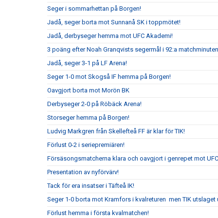
Seger i sommarhettan på Borgen!
Jadå, seger borta mot Sunnanå SK i toppmötet!
Jadå, derbyseger hemma mot UFC Akademi!
3 poäng efter Noah Granqvists segermål i 92:a matchminute
Jadå, seger 3-1 på LF Arena!
Seger 1-0 mot Skogså IF hemma på Borgen!
Oavgjort borta mot Morön BK
Derbyseger 2-0 på Röbäck Arena!
Storseger hemma på Borgen!
Ludvig Markgren från Skellefteå FF är klar för TIK!
Förlust 0-2 i seriepremiären!
Försäsongsmatcherna klara och oavgjort i genrepet mot UF
Presentation av nyförvärv!
Tack för era insatser i Täfteå IK!
Seger 1-0 borta mot Kramfors i kvalreturen men TIK utslaget ur
Förlust hemma i första kvalmatchen!