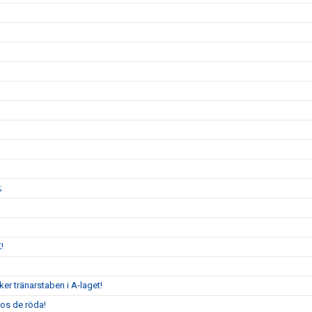
;
K!
er tränarstaben i A-laget!
hos de röda!