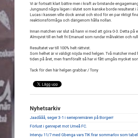
Vi är fortsatt klart bättre men i kraft av bristande engageman
Jungsund några lägen i slutet som kanske borde resulterat i 
Lucas i kassen ville dock annat och stod för en par riktigt fin
reaktionsförmåga och därigenom hålla nollan.
Innan matchen var slut så hann vi med att göra 0-3. Detta på en
Almqvist till en helt fri Emanuel som rundar målvakten och rul
Resultatet var till 100% helt rättvist.
Som helhet är vi väldigt nöjda med helgen. Två matcher med he
tiden på året, men framförallt så har vi fått umgås mycket som
Tack för den här helgen grabbar / Tony
Nyhetsarkiv
Jaadååå, seger 3-1 i seriepremiären på Borgen!
Förlust i genrepet mot Umeå FC.
Intervju 11/7 med Gbenga vars TIK firar sommarlov som tabell