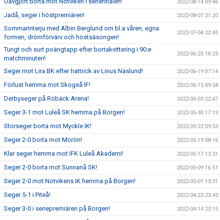
Oavgjort borta mot Notviken i seriefinalen!
2022-08-14 09:46
Jadå, seger i höstpremiären!
2022-08-07 21:20
Sommarinterju med Albin Berglund om bl.a våren, egna
2022-07-04 22:45
formen, drömförvärv och höstsäsongen!
Tungt och surt poängtapp efter bortakvittering i 90:e
2022-06-25 10:25
matchminuten!
Seger mot Lira BK efter hattrick av Linus Näslund!
2022-06-19 07:14
Förlust hemma mot Skogså IF!
2022-06-15 09:58
Derbyseger på Röbäck Arena!
2022-06-03 22:47
Seger 3-1 mot Luleå SK hemma på Borgen!
2022-05-30 17:19
Storseger borta mot Myckle IK!
2022-05-22 09:53
Seger 2-0 borta mot Morön!
2022-05-19 08:16
Klar seger hemma mot IFK Luleå Akademi!
2022-05-17 13:31
Seger 2-0 borta mot Sunnanå SK!
2022-05-09 16:51
Seger 2-0 mot Notvikens IK hemma på Borgen!
2022-05-01 13:31
Seger 5-1 i Piteå!
2022-04-23 23:43
Seger 3-0 i seriepremiären på Borgen!
2022-04-14 23:15