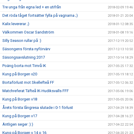
Tre unga från egna led + en utifrån
2018-02-09 19:46
Det röda tåget fortsätter fylla på vagnarna ;)
2018-01-21 20:04
Kalix levererar ;)
2018-01-12 08:35
Välkommen Oscar Sandström
2018-01-08 19:16
Silly Season rullar på :)
2017-12-19 20:52
Säsongens första nyförvärv
2017-12-13 10:50
Säsongsavslutning 2017
2017-10-14 18:29
Poäng borta mot Timrå IK
2017-05-25 17:32
Kung på Borgen v20
2017-05-19 18:12
Bortaförlust mot Skellefteå FF
2017-05-12 06:32
Matchreferat Täfteå IK-Hudiksvalls FFF
2017-05-06 19:06
Kung på Borgen v18
2017-05-05 20:06
Årets första långresa slutade i 0-1 förlust
2017-04-29 18:39
Kung på Borgen v17
2017-04-28 16:27
Äntligen seger :):)
2017-04-22 22:54
Kung på Borgen v 14 o 16
2017-04-20 21:22