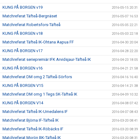
KUNG PÅ BORGEN v19
2016-05-15 20:31
Matchreferat Täfteå-Bergnäset
2016-05-07 16:53
Matchreferat Robertsfors-Täfteå
2016-05-05 22:21
KUNG PÅ BORGEN v18
2016-05-03 22:18
Matchreferat Täfteå IK-Ohtana Aapua FF
2016-04-30 20:04
KUNG PÅ BORGEN v17
2016-04-28 22:20
Matchreferat seriepremiär IFK Arvidsjaur-Täfteå IK
2016-04-23 18:05
KUNG PÅ BORGEN v16
2016-04-21 21:58
Matchreferat DM omg 2 Täfteå-Sörfors
2016-04-16 16:40
KUNG PÅ BORGEN V15
2016-04-14 21:38
Matchreferat DM omg 1 Tegs SK-Täfteå IK
2016-04-09 10:32
KUNG PÅ BORGEN V14
2016-04-08 07:42
Matchreferat Täfteå IK-Umedalens IF
2016-04-07 08:43
Matchreferat Björna IF-Täfteå IK
2016-03-20 08:41
Matchreferat Täfteå IK-Röbäcks IF
2016-03-20 08:39
Matchreferat Morön BK-Täfteå IK
2016-03-20 08:31