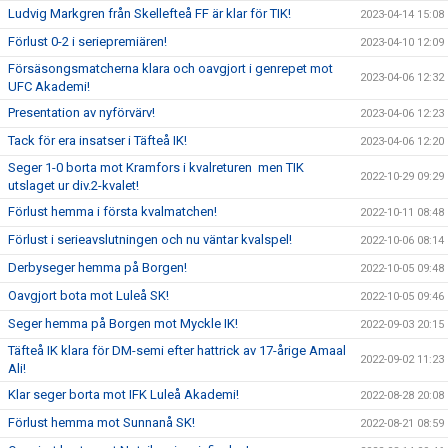
Ludvig Markgren från Skellefteå FF är klar för TIK!
2023-04-14 15:08
Förlust 0-2 i seriepremiären!
2023-04-10 12:09
Försäsongsmatcherna klara och oavgjort i genrepet mot
2023-04-06 12:32
UFC Akademi!
Presentation av nyförvärv!
2023-04-06 12:23
Tack för era insatser i Täfteå IK!
2023-04-06 12:20
Seger 1-0 borta mot Kramfors i kvalreturen men TIK
2022-10-29 09:29
utslaget ur div.2-kvalet!
Förlust hemma i första kvalmatchen!
2022-10-11 08:48
Förlust i serieavslutningen och nu väntar kvalspel!
2022-10-06 08:14
Derbyseger hemma på Borgen!
2022-10-05 09:48
Oavgjort bota mot Luleå SK!
2022-10-05 09:46
Seger hemma på Borgen mot Myckle IK!
2022-09-03 20:15
Täfteå IK klara för DM-semi efter hattrick av 17-årige Amaal
2022-09-02 11:23
Ali!
Klar seger borta mot IFK Luleå Akademi!
2022-08-28 20:08
Förlust hemma mot Sunnanå SK!
2022-08-21 08:59