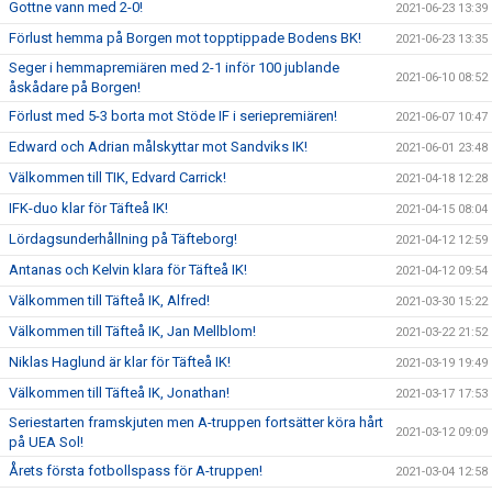
Gottne vann med 2-0!
2021-06-23 13:39
Förlust hemma på Borgen mot topptippade Bodens BK!
2021-06-23 13:35
Seger i hemmapremiären med 2-1 inför 100 jublande
2021-06-10 08:52
åskådare på Borgen!
Förlust med 5-3 borta mot Stöde IF i seriepremiären!
2021-06-07 10:47
Edward och Adrian målskyttar mot Sandviks IK!
2021-06-01 23:48
Välkommen till TIK, Edvard Carrick!
2021-04-18 12:28
IFK-duo klar för Täfteå IK!
2021-04-15 08:04
Lördagsunderhållning på Täfteborg!
2021-04-12 12:59
Antanas och Kelvin klara för Täfteå IK!
2021-04-12 09:54
Välkommen till Täfteå IK, Alfred!
2021-03-30 15:22
Välkommen till Täfteå IK, Jan Mellblom!
2021-03-22 21:52
Niklas Haglund är klar för Täfteå IK!
2021-03-19 19:49
Välkommen till Täfteå IK, Jonathan!
2021-03-17 17:53
Seriestarten framskjuten men A-truppen fortsätter köra hårt
2021-03-12 09:09
på UEA Sol!
Årets första fotbollspass för A-truppen!
2021-03-04 12:58