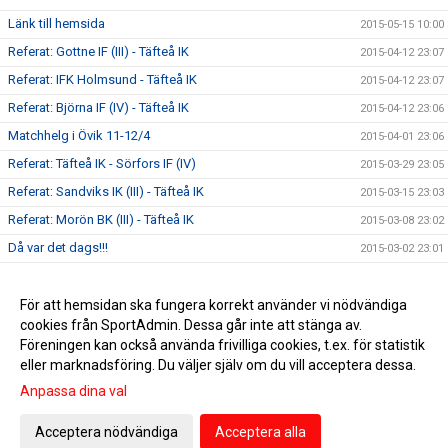
Länk till hemsida
2015-05-15 10:00
Referat: Gottne IF (III) - Täfteå IK
2015-04-12 23:07
Referat: IFK Holmsund - Täfteå IK
2015-04-12 23:07
Referat: Björna IF (IV) - Täfteå IK
2015-04-12 23:06
Matchhelg i Övik 11-12/4
2015-04-01 23:06
Referat: Täfteå IK - Sörfors IF (IV)
2015-03-29 23:05
Referat: Sandviks IK (III) - Täfteå IK
2015-03-15 23:03
Referat: Morön BK (III) - Täfteå IK
2015-03-08 23:02
Då var det dags!!!
2015-03-02 23:01
Snart halvvägs in i försäsongen :)
2015-02-18 23:01
Ytterligare spelare klara för säsongen 2015:)
För att hemsidan ska fungera korrekt använder vi nödvändiga
2015-02-02 10:47
cookies från SportAdmin. Dessa går inte att stänga av.
Truppen för 2015 växer :)
2014-12-17 10:49
Föreningen kan också använda frivilliga cookies, t.ex. för statistik
eller marknadsföring. Du väljer själv om du vill acceptera dessa.
Anpassa dina val
Cookie-inställningar
Gå till Webbversion
Acceptera nödvändiga
Acceptera alla