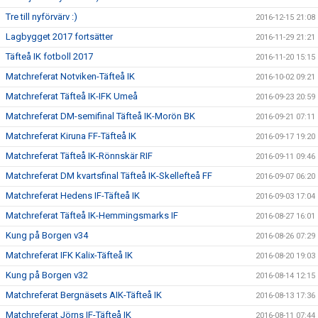
Tre till nyförvärv :)
2016-12-15 21:08
Lagbygget 2017 fortsätter
2016-11-29 21:21
Täfteå IK fotboll 2017
2016-11-20 15:15
Matchreferat Notviken-Täfteå IK
2016-10-02 09:21
Matchreferat Täfteå IK-IFK Umeå
2016-09-23 20:59
Matchreferat DM-semifinal Täfteå IK-Morön BK
2016-09-21 07:11
Matchreferat Kiruna FF-Täfteå IK
2016-09-17 19:20
Matchreferat Täfteå IK-Rönnskär RIF
2016-09-11 09:46
Matchreferat DM kvartsfinal Täfteå IK-Skellefteå FF
2016-09-07 06:20
Matchreferat Hedens IF-Täfteå IK
2016-09-03 17:04
Matchreferat Täfteå IK-Hemmingsmarks IF
2016-08-27 16:01
Kung på Borgen v34
2016-08-26 07:29
Matchreferat IFK Kalix-Täfteå IK
2016-08-20 19:03
Kung på Borgen v32
2016-08-14 12:15
Matchreferat Bergnäsets AIK-Täfteå IK
2016-08-13 17:36
Matchreferat Jörns IF-Täfteå IK
2016-08-11 07:44