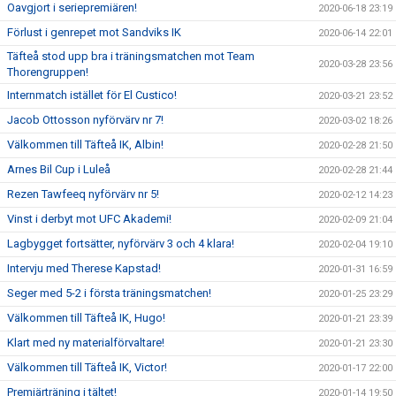
Oavgjort i seriepremiären!
2020-06-18 23:19
Förlust i genrepet mot Sandviks IK
2020-06-14 22:01
Täfteå stod upp bra i träningsmatchen mot Team
2020-03-28 23:56
Thorengruppen!
Internmatch istället för El Custico!
2020-03-21 23:52
Jacob Ottosson nyförvärv nr 7!
2020-03-02 18:26
Välkommen till Täfteå IK, Albin!
2020-02-28 21:50
Arnes Bil Cup i Luleå
2020-02-28 21:44
Rezen Tawfeeq nyförvärv nr 5!
2020-02-12 14:23
Vinst i derbyt mot UFC Akademi!
2020-02-09 21:04
Lagbygget fortsätter, nyförvärv 3 och 4 klara!
2020-02-04 19:10
Intervju med Therese Kapstad!
2020-01-31 16:59
Seger med 5-2 i första träningsmatchen!
2020-01-25 23:29
Välkommen till Täfteå IK, Hugo!
2020-01-21 23:39
Klart med ny materialförvaltare!
2020-01-21 23:30
Välkommen till Täfteå IK, Victor!
2020-01-17 22:00
Premiärträning i tältet!
2020-01-14 19:50