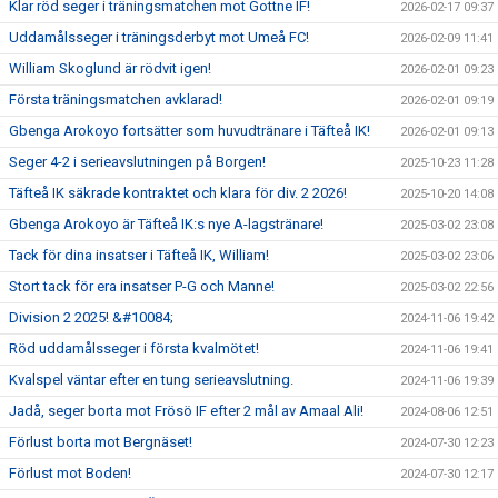
Klar röd seger i träningsmatchen mot Gottne IF!
2026-02-17 09:37
Uddamålsseger i träningsderbyt mot Umeå FC!
2026-02-09 11:41
William Skoglund är rödvit igen!
2026-02-01 09:23
Första träningsmatchen avklarad!
2026-02-01 09:19
Gbenga Arokoyo fortsätter som huvudtränare i Täfteå IK!
2026-02-01 09:13
Seger 4-2 i serieavslutningen på Borgen!
2025-10-23 11:28
Täfteå IK säkrade kontraktet och klara för div. 2 2026!
2025-10-20 14:08
Gbenga Arokoyo är Täfteå IK:s nye A-lagstränare!
2025-03-02 23:08
Tack för dina insatser i Täfteå IK, William!
2025-03-02 23:06
Stort tack för era insatser P-G och Manne!
2025-03-02 22:56
Division 2 2025! &#10084;
2024-11-06 19:42
Röd uddamålsseger i första kvalmötet!
2024-11-06 19:41
Kvalspel väntar efter en tung serieavslutning.
2024-11-06 19:39
Jadå, seger borta mot Frösö IF efter 2 mål av Amaal Ali!
2024-08-06 12:51
Förlust borta mot Bergnäset!
2024-07-30 12:23
Förlust mot Boden!
2024-07-30 12:17