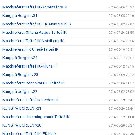
Matchreferat Täfteå IK-Robertsfors IK
2016-08-06 15:37
Kung på Borgen v31
2016-08-05 09:10
Matchreferat Täfteå IK-IFK Arvidsjaur FK
2016-08-02 22:07
Matchreferat Ohtana Aapua-Täfteå IK
2016-07-26 21:55
Matchreferat Täfteå IK-Notvikens IK
2016-06-24 09:56
Matchreferat IFK Umeå-Täfteå IK
2016-06-18 10:31
Kung på Borgen v24
2016-06-17 06:57
Matchreferat Täfteå IK-Kiruna FF
2016-06-12 12:15
Kung på Borgen v 23
2016-06-09 22:12
Matchreferat Rönnskär RIF-Täfteå IK
2016-06-06 21:57
Kung på borgen v22
2016-06-02 23:02
Matchreferat Täfteå IK-Hedens IF
2016-05-29 13:41
KUNG PÅ BORGEN v21
2016-05-26 22:44
Matchreferat Hemmingsmark-Täfteå IK
2016-05-22 11:08
KUNG PÅ BORGEN v20
2016-05-20 08:37
Matchreferat Täfteå IK-IFK Kalix
2016-05-15 20:35