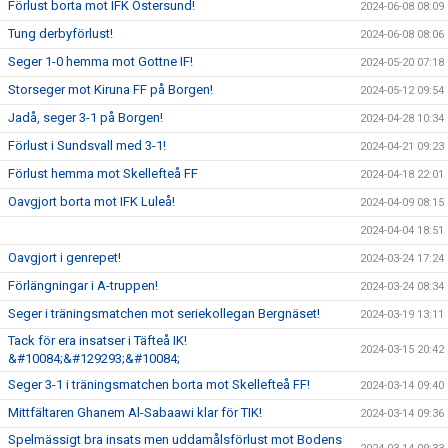
Förlust borta mot IFK Östersund!
2024-06-08 08:09
Tung derbyförlust!
2024-06-08 08:06
Seger 1-0 hemma mot Gottne IF!
2024-05-20 07:18
Storseger mot Kiruna FF på Borgen!
2024-05-12 09:54
Jadå, seger 3-1 på Borgen!
2024-04-28 10:34
Förlust i Sundsvall med 3-1!
2024-04-21 09:23
Förlust hemma mot Skellefteå FF
2024-04-18 22:01
Oavgjort borta mot IFK Luleå!
2024-04-09 08:15
2024-04-04 18:51
Oavgjort i genrepet!
2024-03-24 17:24
Förlängningar i A-truppen!
2024-03-24 08:34
Seger i träningsmatchen mot seriekollegan Bergnäset!
2024-03-19 13:11
Tack för era insatser i Täfteå IK!
2024-03-15 20:42
&#10084;&#129293;&#10084;
Seger 3-1 i träningsmatchen borta mot Skellefteå FF!
2024-03-14 09:40
Mittfältaren Ghanem Al-Sabaawi klar för TIK!
2024-03-14 09:36
Spelmässigt bra insats men uddamålsförlust mot Bodens