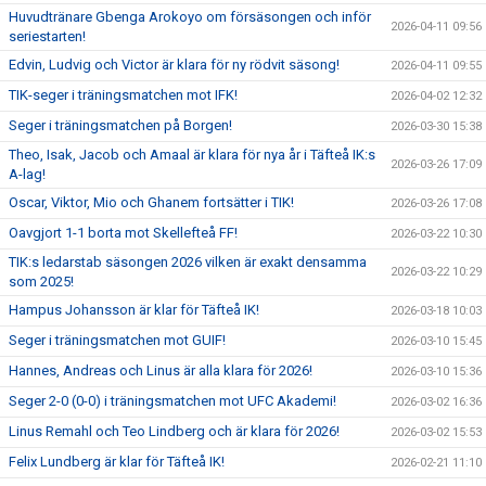
Huvudtränare Gbenga Arokoyo om försäsongen och inför
2026-04-11 09:56
seriestarten!
Edvin, Ludvig och Victor är klara för ny rödvit säsong!
2026-04-11 09:55
TIK-seger i träningsmatchen mot IFK!
2026-04-02 12:32
Seger i träningsmatchen på Borgen!
2026-03-30 15:38
Theo, Isak, Jacob och Amaal är klara för nya år i Täfteå IK:s
2026-03-26 17:09
A-lag!
Oscar, Viktor, Mio och Ghanem fortsätter i TIK!
2026-03-26 17:08
Oavgjort 1-1 borta mot Skellefteå FF!
2026-03-22 10:30
TIK:s ledarstab säsongen 2026 vilken är exakt densamma
2026-03-22 10:29
som 2025!
Hampus Johansson är klar för Täfteå IK!
2026-03-18 10:03
Seger i träningsmatchen mot GUIF!
2026-03-10 15:45
Hannes, Andreas och Linus är alla klara för 2026!
2026-03-10 15:36
Seger 2-0 (0-0) i träningsmatchen mot UFC Akademi!
2026-03-02 16:36
Linus Remahl och Teo Lindberg och är klara för 2026!
2026-03-02 15:53
Felix Lundberg är klar för Täfteå IK!
2026-02-21 11:10