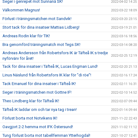
Seger i genrepet mot Sunnanå SK!
2022-04-02 14:25
Välkommen Magnus!
2022-03-22 18:09
Förlust i träningsmatchen mot Sandvik!
2022-03-20 23:15
Stort tack för dina insatser Mattias Lidberg!
2022-03-19 21:01
Andreas Rodin klar för TIK!
2022-03-16 18:56
Bra genomförd träningsmatch mot Tegs SK!
2022-03-14 08:20
Andreas Andersson från Robertsfors IK är Täfteå IK:s tredje
2022-02-25 12:19
nyförvärv för året!
Tack för dina insatser i Täfteå IK, Lucas Engman Lund!
2022-02-20 21:13
Linus Näslund från Robertsfors IK klar för ”di röe”!
2022-02-16 17:24
Tack Emanuel för dina insatser i Täfteå IK!
2022-02-11 16:31
Seger i träningsmatchen mot Gottne IF!
2022-02-10 14:52
Theo Lindberg klar för Täfteå IK!
2022-02-07 09:44
Täfteå IK laddar om och tar nya tag i trean!
2022-01-14 09:44
Förlust borta mot Notvikens IK!
2021-11-22 22:43
Oavgjort 2-2 hemma mot IFK Östersund!
2021-11-02 11:12
Tung förlust borta mot tabellfemman Ytterhogdal!
2021-10-27 12:41