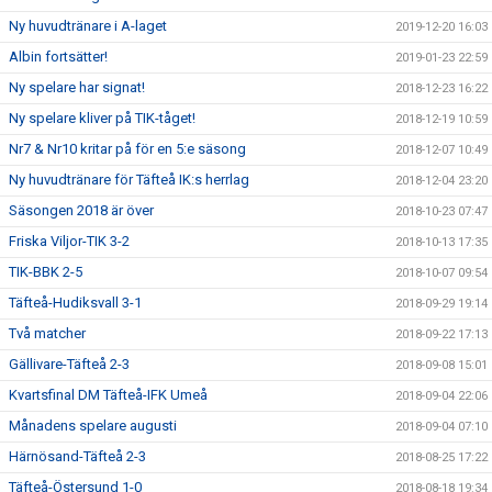
Ny huvudtränare i A-laget
2019-12-20 16:03
Albin fortsätter!
2019-01-23 22:59
Ny spelare har signat!
2018-12-23 16:22
Ny spelare kliver på TIK-tåget!
2018-12-19 10:59
Nr7 & Nr10 kritar på för en 5:e säsong
2018-12-07 10:49
Ny huvudtränare för Täfteå IK:s herrlag
2018-12-04 23:20
Säsongen 2018 är över
2018-10-23 07:47
Friska Viljor-TIK 3-2
2018-10-13 17:35
TIK-BBK 2-5
2018-10-07 09:54
Täfteå-Hudiksvall 3-1
2018-09-29 19:14
Två matcher
2018-09-22 17:13
Gällivare-Täfteå 2-3
2018-09-08 15:01
Kvartsfinal DM Täfteå-IFK Umeå
2018-09-04 22:06
Månadens spelare augusti
2018-09-04 07:10
Härnösand-Täfteå 2-3
2018-08-25 17:22
Täfteå-Östersund 1-0
2018-08-18 19:34