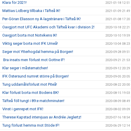
Klara för 2021!
2021-01-18 12:51
Mattias Lidberg tillbaka i Täfteå IK!
2021-01-09 21:49
Per-Göran Eliasson ny A-lagstränare i Täfteå IK!
2021-01-08 17:20
Oavgjort mot UFC Akademi och Täfteå kvar i division 2!
2020-10-18 22:21
Oavgjort borta mot Notvikens IK!
2020-10-10 19:59
Viktig seger borta mot IFK Umeå!
2020-10-04 08:23
Seger mot Ytterhogdal hemma på Borgen!
2020-09-28 09:51
Bra insats men förlust mot Gottne IF!
2020-09-21 21:53
Klar seger i måstematchen!
2020-09-12 20:29
IFK Östersund numret större på Borgen!
2020-09-05 20:05
Tung uddamålsförlust mot Piteå!
2020-08-22 20:00
Klar förlust borta mot Bodens BK!
2020-08-15 19:03
Täfteå föll tungt i 89:e matchminuten!
2020-08-09 08:49
Vinst i genrepet mot IFK!
2020-08-02 09:09
Therese Kapstad intervjuas av Andrée Jeglertz!
2020-07-16 18:54
Tung förlust hemma mot Stöde IF!
2020-06-29 12:14