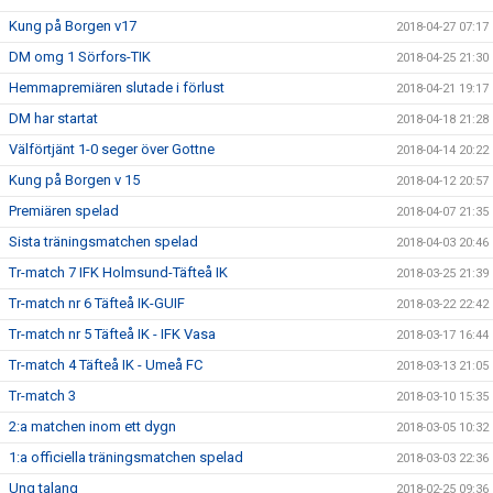
Kung på Borgen v17
2018-04-27 07:17
DM omg 1 Sörfors-TIK
2018-04-25 21:30
Hemmapremiären slutade i förlust
2018-04-21 19:17
DM har startat
2018-04-18 21:28
Välförtjänt 1-0 seger över Gottne
2018-04-14 20:22
Kung på Borgen v 15
2018-04-12 20:57
Premiären spelad
2018-04-07 21:35
Sista träningsmatchen spelad
2018-04-03 20:46
Tr-match 7 IFK Holmsund-Täfteå IK
2018-03-25 21:39
Tr-match nr 6 Täfteå IK-GUIF
2018-03-22 22:42
Tr-match nr 5 Täfteå IK - IFK Vasa
2018-03-17 16:44
Tr-match 4 Täfteå IK - Umeå FC
2018-03-13 21:05
Tr-match 3
2018-03-10 15:35
2:a matchen inom ett dygn
2018-03-05 10:32
1:a officiella träningsmatchen spelad
2018-03-03 22:36
Ung talang
2018-02-25 09:36