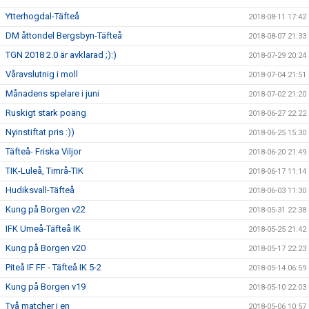
Ytterhogdal-Täfteå
2018-08-11 17:42
DM åttondel Bergsbyn-Täfteå
2018-08-07 21:33
TGN 2018 2.0 är avklarad ;):)
2018-07-29 20:24
Våravslutnig i moll
2018-07-04 21:51
Månadens spelare i juni
2018-07-02 21:20
Ruskigt stark poäng
2018-06-27 22:22
Nyinstiftat pris :))
2018-06-25 15:30
Täfteå- Friska Viljor
2018-06-20 21:49
TIK-Luleå, Timrå-TIK
2018-06-17 11:14
Hudiksvall-Täfteå
2018-06-03 11:30
Kung på Borgen v22
2018-05-31 22:38
IFK Umeå-Täfteå IK
2018-05-25 21:42
Kung på Borgen v20
2018-05-17 22:23
Piteå IF FF - Täfteå IK 5-2
2018-05-14 06:59
Kung på Borgen v19
2018-05-10 22:03
Två matcher i en
2018-05-06 10:57