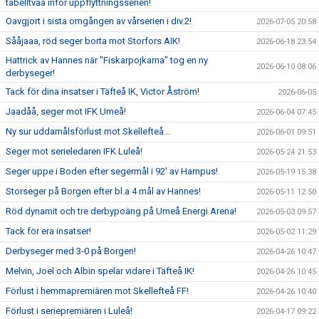
tabelltvåa inför uppflyttningsserien!
Oavgjort i sista omgången av vårserien i div.2!
2026-07-05 20:58
Sååjaaa, röd seger borta mot Storfors AIK!
2026-06-18 23:54
Hattrick av Hannes när "Fiskarpojkarna" tog en ny
2026-06-10 08:06
derbyseger!
Tack för dina insatser i Täfteå IK, Victor Åström!
2026-06-05
Jaadåå, seger mot IFK Umeå!
2026-06-04 07:45
Ny sur uddamålsförlust mot Skellefteå...
2026-06-01 09:51
Seger mot serieledaren IFK Luleå!
2026-05-24 21:53
Seger uppe i Boden efter segermål i 92' av Hampus!
2026-05-19 15:38
Storseger på Borgen efter bl.a 4 mål av Hannes!
2026-05-11 12:50
Röd dynamit och tre derbypoäng på Umeå Energi Arena!
2026-05-03 09:57
Tack för era insatser!
2026-05-02 11:29
Derbyseger med 3-0 på Borgen!
2026-04-26 10:47
Melvin, Joel och Albin spelar vidare i Täfteå IK!
2026-04-26 10:45
Förlust i hemmapremiären mot Skellefteå FF!
2026-04-26 10:40
Förlust i seriepremiären i Luleå!
2026-04-17 09:22