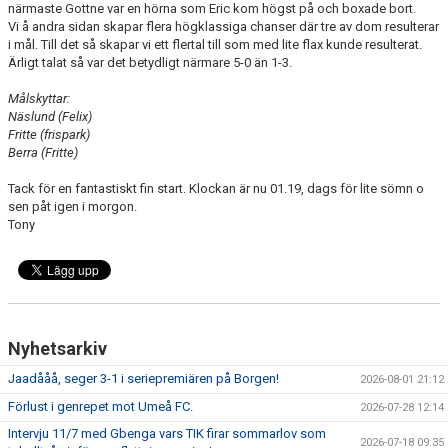
närmaste Gottne var en hörna som Eric kom högst på och boxade bort.
Vi å andra sidan skapar flera högklassiga chanser där tre av dom resulterar
i mål. Till det så skapar vi ett flertal till som med lite flax kunde resulterat.
Ärligt talat så var det betydligt närmare 5-0 än 1-3.
Målskyttar:
Näslund (Felix)
Fritte (frispark)
Berra (Fritte)
Tack för en fantastiskt fin start. Klockan är nu 01.19, dags för lite sömn o
sen påt igen i morgon.
Tony
Nyhetsarkiv
Jaadååå, seger 3-1 i seriepremiären på Borgen!
2026-08-01 21:12
Förlust i genrepet mot Umeå FC.
2026-07-28 12:14
Intervju 11/7 med Gbenga vars TIK firar sommarlov som
2026-07-18 09:35