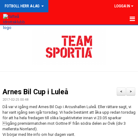
FOTBOLL HERR A-LAG
LOGGA IN
HEM
NYHETER
KALENDER
TRUPPEN
GÄSTBOK
Arnes Bil Cup i Luleå
<
>
BILDGALLERI
2017-02-25 00:48
Då var vi igång med Arnes Bil Cup i Arcushallen Luleå. Eller rättare sagt, vi
DOKUMENT
har varit igång sen igår torsdag. Vi hade bestämt att åka upp redan torsdag
för att ha hela fredagen till olika lagaktiviteter innan vi 23.05 sparkar
igång premiärmatchen mot Gottne IF från södra delen av Övik (div 3
KONTAKT
mellersta Norrland).
Vi börjar med lite info om hur dagen varit.
MATCHER