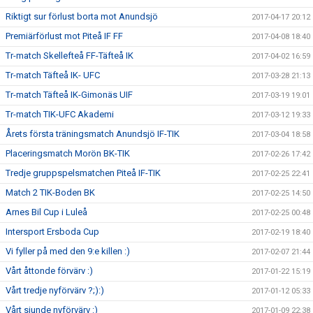
Riktigt sur förlust borta mot Anundsjö
2017-04-17 20:12
Premiärförlust mot Piteå IF FF
2017-04-08 18:40
Tr-match Skellefteå FF-Täfteå IK
2017-04-02 16:59
Tr-match Täfteå IK- UFC
2017-03-28 21:13
Tr-match Täfteå IK-Gimonäs UIF
2017-03-19 19:01
Tr-match TIK-UFC Akademi
2017-03-12 19:33
Årets första träningsmatch Anundsjö IF-TIK
2017-03-04 18:58
Placeringsmatch Morön BK-TIK
2017-02-26 17:42
Tredje gruppspelsmatchen Piteå IF-TIK
2017-02-25 22:41
Match 2 TIK-Boden BK
2017-02-25 14:50
Arnes Bil Cup i Luleå
2017-02-25 00:48
Intersport Ersboda Cup
2017-02-19 18:40
Vi fyller på med den 9:e killen :)
2017-02-07 21:44
Vårt åttonde förvärv :)
2017-01-22 15:19
Vårt tredje nyförvärv ?;):)
2017-01-12 05:33
Vårt sjunde nyförvärv :)
2017-01-09 22:38