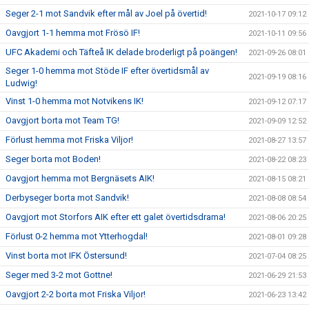
Seger 2-1 mot Sandvik efter mål av Joel på övertid!
2021-10-17 09:12
Oavgjort 1-1 hemma mot Frösö IF!
2021-10-11 09:56
UFC Akademi och Täfteå IK delade broderligt på poängen!
2021-09-26 08:01
Seger 1-0 hemma mot Stöde IF efter övertidsmål av
2021-09-19 08:16
Ludwig!
Vinst 1-0 hemma mot Notvikens IK!
2021-09-12 07:17
Oavgjort borta mot Team TG!
2021-09-09 12:52
Förlust hemma mot Friska Viljor!
2021-08-27 13:57
Seger borta mot Boden!
2021-08-22 08:23
Oavgjort hemma mot Bergnäsets AIK!
2021-08-15 08:21
Derbyseger borta mot Sandvik!
2021-08-08 08:54
Oavgjort mot Storfors AIK efter ett galet övertidsdrama!
2021-08-06 20:25
Förlust 0-2 hemma mot Ytterhogdal!
2021-08-01 09:28
Vinst borta mot IFK Östersund!
2021-07-04 08:25
Seger med 3-2 mot Gottne!
2021-06-29 21:53
Oavgjort 2-2 borta mot Friska Viljor!
2021-06-23 13:42