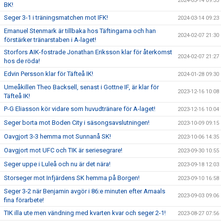
2024-03-14 09:33
BK!
Seger 3-1 i träningsmatchen mot IFK!
2024-03-14 09:23
Emanuel Stenmark är tillbaka hos Täftingarna och han
2024-02-07 21:30
förstärker tränarstaben i A-laget!
Storfors AIK-fostrade Jonathan Eriksson klar för återkomst
2024-02-07 21:27
hos de röda!
Edvin Persson klar för Täfteå IK!
2024-01-28 09:30
Umeåkillen Theo Backsell, senast i Gottne IF, är klar för
2023-12-16 10:08
Täfteå IK!
P-G Eliasson kör vidare som huvudtränare för A-laget!
2023-12-16 10:04
Seger borta mot Boden City i säsongsavslutningen!
2023-10-09 09:15
Oavgjort 3-3 hemma mot Sunnanå SK!
2023-10-06 14:35
Oavgjort mot UFC och TIK är seriesegrare!
2023-09-30 10:55
Seger uppe i Luleå och nu är det nära!
2023-09-18 12:03
Storseger mot Infjärdens SK hemma på Borgen!
2023-09-10 16:58
Seger 3-2 när Benjamin avgör i 86:e minuten efter Amaals
2023-09-03 09:06
fina förarbete!
TIK illa ute men vändning med kvarten kvar och seger 2-1!
2023-08-27 07:56