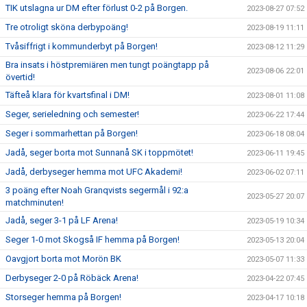
TIK utslagna ur DM efter förlust 0-2 på Borgen.
2023-08-27 07:52
Tre otroligt sköna derbypoäng!
2023-08-19 11:11
Tvåsiffrigt i kommunderbyt på Borgen!
2023-08-12 11:29
Bra insats i höstpremiären men tungt poängtapp på
2023-08-06 22:01
övertid!
Täfteå klara för kvartsfinal i DM!
2023-08-01 11:08
Seger, serieledning och semester!
2023-06-22 17:44
Seger i sommarhettan på Borgen!
2023-06-18 08:04
Jadå, seger borta mot Sunnanå SK i toppmötet!
2023-06-11 19:45
Jadå, derbyseger hemma mot UFC Akademi!
2023-06-02 07:11
3 poäng efter Noah Granqvists segermål i 92:a
2023-05-27 20:07
matchminuten!
Jadå, seger 3-1 på LF Arena!
2023-05-19 10:34
Seger 1-0 mot Skogså IF hemma på Borgen!
2023-05-13 20:04
Oavgjort borta mot Morön BK
2023-05-07 11:33
Derbyseger 2-0 på Röbäck Arena!
2023-04-22 07:45
Storseger hemma på Borgen!
2023-04-17 10:18