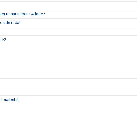
er tränarstaben i A-laget!
hos de röda!
 IK!
 förarbete!