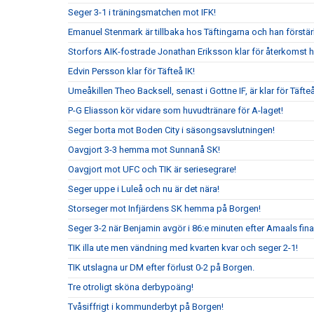
Seger 3-1 i träningsmatchen mot IFK!
Emanuel Stenmark är tillbaka hos Täftingarna och han förstärk
Storfors AIK-fostrade Jonathan Eriksson klar för återkomst 
Edvin Persson klar för Täfteå IK!
Umeåkillen Theo Backsell, senast i Gottne IF, är klar för Täfteå
P-G Eliasson kör vidare som huvudtränare för A-laget!
Seger borta mot Boden City i säsongsavslutningen!
Oavgjort 3-3 hemma mot Sunnanå SK!
Oavgjort mot UFC och TIK är seriesegrare!
Seger uppe i Luleå och nu är det nära!
Storseger mot Infjärdens SK hemma på Borgen!
Seger 3-2 när Benjamin avgör i 86:e minuten efter Amaals fina
TIK illa ute men vändning med kvarten kvar och seger 2-1!
TIK utslagna ur DM efter förlust 0-2 på Borgen.
Tre otroligt sköna derbypoäng!
Tvåsiffrigt i kommunderbyt på Borgen!