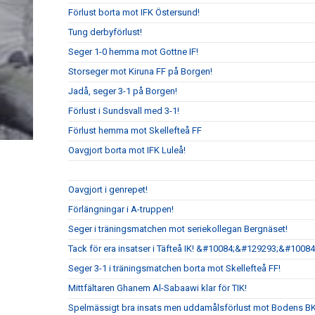
Förlust borta mot IFK Östersund!
Tung derbyförlust!
Seger 1-0 hemma mot Gottne IF!
Storseger mot Kiruna FF på Borgen!
Jadå, seger 3-1 på Borgen!
Förlust i Sundsvall med 3-1!
Förlust hemma mot Skellefteå FF
Oavgjort borta mot IFK Luleå!
Oavgjort i genrepet!
Förlängningar i A-truppen!
Seger i träningsmatchen mot seriekollegan Bergnäset!
Tack för era insatser i Täfteå IK! &#10084;&#129293;&#10084
Seger 3-1 i träningsmatchen borta mot Skellefteå FF!
Mittfältaren Ghanem Al-Sabaawi klar för TIK!
Spelmässigt bra insats men uddamålsförlust mot Bodens B