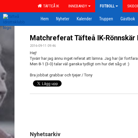
TÄFTEÅ IK
INNEBANDY
FOTBOLL
SKIDO
Hem
Nyheter
Kalender
Truppen
Gästbok
Matchreferat Täfteå IK-Rönnskär 
2016-09-11 09:46
Hej!
Tyvärr har jag ännu inget referat att lämna. Jag har (är fortfara
Men 8-1 (3-0) talar väl ganska tydligt om hur det såg ut :)
Bra jobbat grabbar och tjejer / Tony
Nyhetsarkiv