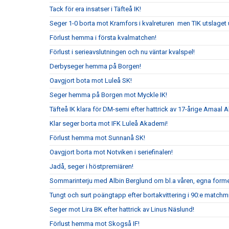
Tack för era insatser i Täfteå IK!
Seger 1-0 borta mot Kramfors i kvalreturen men TIK utslaget ur
Förlust hemma i första kvalmatchen!
Förlust i serieavslutningen och nu väntar kvalspel!
Derbyseger hemma på Borgen!
Oavgjort bota mot Luleå SK!
Seger hemma på Borgen mot Myckle IK!
Täfteå IK klara för DM-semi efter hattrick av 17-årige Amaal Al
Klar seger borta mot IFK Luleå Akademi!
Förlust hemma mot Sunnanå SK!
Oavgjort borta mot Notviken i seriefinalen!
Jadå, seger i höstpremiären!
Sommarinterju med Albin Berglund om bl.a våren, egna form
Tungt och surt poängtapp efter bortakvittering i 90:e matchm
Seger mot Lira BK efter hattrick av Linus Näslund!
Förlust hemma mot Skogså IF!