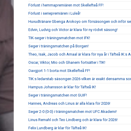
Förlust i hemmapremiären mot Skellefteå FF!
Förlust i seriepremiären i Luleå!
Huvudtränare Gbenga Arokoyo om försäsongen och inför ser
Edvin, Ludvig och Victor är klara för ny rödvit säsong!
TIK-seger i träningsmatchen mot IFK!
Seger i träningsmatchen på Borgen!
Theo, Isak, Jacob och Amaal är klara för nya år i Täfteå IK:s A
Oscar, Viktor, Mio och Ghanem fortsätter i TIK!
Oavgjort 1-1 borta mot Skellefteå FF!
TIK:s ledarstab säsongen 2026 vilken är exakt densamma so
Hampus Johansson är klar för Täfteå IK!
Seger i träningsmatchen mot GUIF!
Hannes, Andreas och Linus är alla klara för 2026!
Seger 2-0 (0-0) i träningsmatchen mot UFC Akademi!
Linus Remahl och Teo Lindberg och är klara för 2026!
Felix Lundberg är klar för Täfteå IK!