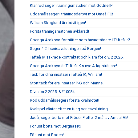
Klar röd seger i träningsmatchen mot Gottne IF!
Uddamålsseger i träningsderbyt mot Umeå FC!
William Skoglund är rödvit igen!
Första träningsmatchen avklarad!
Gbenga Arokoyo fortsätter som huvudtränare i Täfteå IK!
Seger 4-2 i serieavslutningen på Borgen!
Täfteå IK säkrade kontraktet och klara för div. 2 2026!
Gbenga Arokoyo är Täfteå IK:s nye A-lagstränare!
Tack för dina insatser i Täfteå IK, William!
Stort tack för era insatser P-G och Manne!
Division 2 2025! &#10084;
Röd uddamålsseger i första kvalmötet!
Kvalspel väntar efter en tung serieavslutning.
Jadå, seger borta mot Frösö IF efter 2 mål av Amaal Ali!
Förlust borta mot Bergnäset!
Förlust mot Boden!