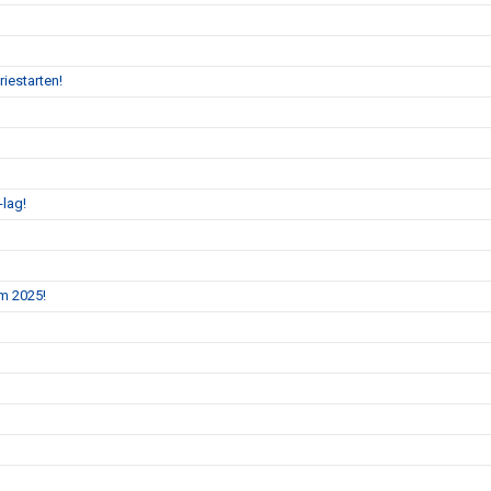
iestarten!
-lag!
m 2025!