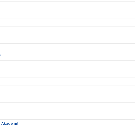
n!
C Akademi!