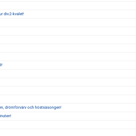
 div.2-kvalet!
i!
en, drömförvärv och höstsäsongen!
inuten!