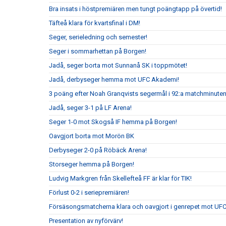
Bra insats i höstpremiären men tungt poängtapp på övertid!
Täfteå klara för kvartsfinal i DM!
Seger, serieledning och semester!
Seger i sommarhettan på Borgen!
Jadå, seger borta mot Sunnanå SK i toppmötet!
Jadå, derbyseger hemma mot UFC Akademi!
3 poäng efter Noah Granqvists segermål i 92:a matchminute
Jadå, seger 3-1 på LF Arena!
Seger 1-0 mot Skogså IF hemma på Borgen!
Oavgjort borta mot Morön BK
Derbyseger 2-0 på Röbäck Arena!
Storseger hemma på Borgen!
Ludvig Markgren från Skellefteå FF är klar för TIK!
Förlust 0-2 i seriepremiären!
Försäsongsmatcherna klara och oavgjort i genrepet mot UF
Presentation av nyförvärv!