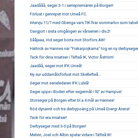
Jaadååå, seger 3-1 i seriepremiären på Borgen!
Förlust i genrepet mot Umeå FC.
Intervju 11/7 med Gbenga vars TIK firar sommarlov som tabell
Oavgjort i sista omgången av vårserien i div.2!
Sååjaaa, röd seger borta mot Storfors AIK!
Hattrick av Hannes när "Fiskarpojkarna" tog en ny derbyseger
Tack för dina insatser i Täfteå IK, Victor Åström!
Jaadåå, seger mot IFK Umeå!
Ny sur uddamålsförlust mot Skellefteå...
Seger mot serieledaren IFK Luleå!
Seger uppe i Boden efter segermål i 92' av Hampus!
Storseger på Borgen efter bl.a 4 mål av Hannes!
Röd dynamit och tre derbypoäng på Umeå Energi Arena!
Tack för era insatser!
Derbyseger med 3-0 på Borgen!
Melvin, Joel och Albin spelar vidare i Täfteå IK!