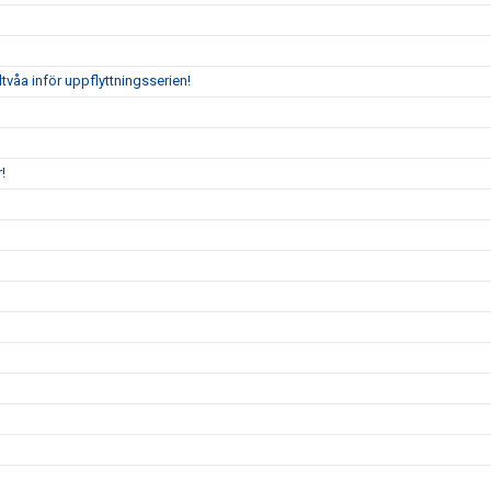
tvåa inför uppflyttningsserien!
!