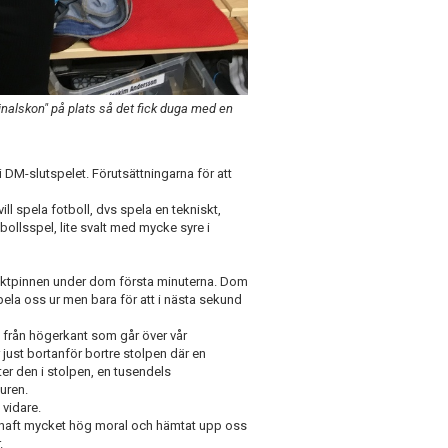
inalskon" på plats så det fick duga med en
 i DM-slutspelet. Förutsättningarna för att
ill spela fotboll, dvs spela en tekniskt,
bollsspel, lite svalt med mycke syre i
 taktpinnen under dom första minuterna. Dom
ela oss ur men bara för att i nästa sekund
gg från högerkant som går över vår
just bortanför bortre stolpen där en
er den i stolpen, en tusendels
uren.
 vidare.
ge haft mycket hög moral och hämtat upp oss
.