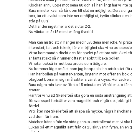
Klockan är nu uppe mot sena 80 och så här långt har vi inte b
Bara minuter kvar så får dom till slut en möjlighet. Deras u
box, tar ett avslut som inte ser omöjligt ut, tyvärr slinker den 
står på 88 :(
Det händer inget mer o det slutar 2-2.
Nu väntar en 2x15 minuter lång övertid.
Man kan nu tro att vi hänger med huvudena men icke. Vi pra
intensitet, fart och teknik, får vi möjlighet ska vi ha possessi
Vi tar kommando direkt och för spelet på ett bra sätt. Skellef
är fantastiskt så vi vinner oftast snabbt tillbaka bollen.
Vi hotar också in mot box precis som tidigare.
Nu kommer läget/målet som jag hoppas blir startskottet för en
Han har bollen på vänsterkanten, bryter in mot offensiv box, d
otagbart borrar in sig i målvaktens vänstra kryss. Hur vackert
Bara några min kvar av första 15-minutaren. Vi håller ut o f
startar.
Här tror vi nu att Skellefteå ska göra en sista ansträngning a
försvarsspel fortsätter vara magnifikt och vi gör det jobbigt fö
fördel.
Vi tillåter inte Skellefteå att skapa så mycke, några halvchans
vad dom får fram.
Matchen känns från vår sida ganska kontrollerad men vi ska h
Lukas på ett magnifikt sätt från ca 25 skruvar in fyran, än e