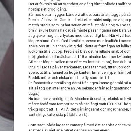
Det är faktiskt så att vi endast en gång blivit nollade i målfa
höstspelet drog igång.
Så med detta i ryggen kände vi att det bara är att tugga på
Precis så blev det. Ganska direkt efter målet snäppar vi upp 
match precis som i vi har serien ett mål att hålla hög % i poss
om vi skulle kunna ha det så måste passningarna inte bara va
Jag tycker nog att vi lyckas med det väldigt bra. När vi väl h
längre stund. Skellefteå försökte pressa men kvalitén i passni
spela oss ur. En annan viktig del i detta är förmågan att hål
luckorna till slut upp. Precis så blev det, vi rullade snabbt 
möjligheterna till målchanser. I 18:e minuten kommer kvitterin
Gille har fångat bollen (tror efter en fast situation), han är b
utrull till Lidas på vänsterkanten, Lidas tar med, tittar upp o
spelet ut till Emanuel på högerkanten, Emanuel nyper från f
Fredrik möter och nickar med lite flytstuds in 1-1.
En fantastisk omställning där vi från egen kasse gör mål på a
allt så tog det inte längre än 7-8 sekunder från igångsättning 
duga:)
Nu trummar vi verkligen på. Matchen är snabb, teknisk och vä
måste ändå vara tempot som så här långt varit EXTREMT högt.
tråkig sport att TITTA PÅ, det går långsamt och inget händer,
varit riktigt kul o sitta på läktaren;):)
Som sagt, båda lagen trummar på med det snabba och tekniska
är störda av vårt spel vilket ger oss än mer energi.