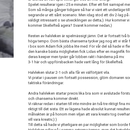
Spelet resulterar igen i 25:e minuten. Efter ett fint samspel me
Som så många gånger tidigare så har vi vänt ett underläge till
segrande ur ett sånt scenario. Men idag stod ett div 2-lag på 
väldigt intressant o se utvecklingen av detta;). Hur kommer vi 
kommer Skellefteå agera? Svaret kommer nedan;)
Resten av halvleken är spelmässigt jämn. Det är fortsatt två 
höga tempo. Dom bästa chanserna tycker jag nog att vi står fö
i box som Adam fick jobba lite med. För vår del så hade vi fle
den kanske bästa möjligheten fick Lidas efter en magnifik fr
deras keeper men tyvärr går lobben rakt i händerna på mv.
3-1 här och uppförsbacken hade varit lång för Skellefteå.
Halvleken slutar 2-1 och alla får en välförtjänt vila.
Vi pratar i pausen om fortsatt possession, glöm domaren som 
taktiska förändringar.
Andra halvleken startar precis lika bra som vi avslutade först
och chanserna kommer direkt.
Vi räknar redan i starten till inte mindre än två-tre riktigt fina
riktigt till det sista. Ett av lägena hade absolut kunnat resultera
målvakten är på honom men viljan att vara kreativ tog över
vill vara kreativ;):)
Till detta så hade vi ytterligare en par möjligheter som borde få
Halvleken rullar på i samma extrema tempo, men det betydde i