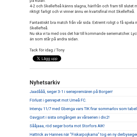
på kulan.
4-2 och Skellefteå känns slagna, härifrån och fram till slutet
riktigt farligt och vi vinner ännu en kvartsfinal mot Skellefteå.
Fantastiskt bra match från vår sida. Extremt roligt o få spel
Skellefteå.
Nu ska vi ta med oss det här till kommande seriematcher. Lyck
än som står på andra sidan.
Tack för idag / Tony
Nyhetsarkiv
Jaadååå, seger 3-1 i seriepremiären på Borgen!
Förlust i genrepet mot Umeå FC.
Intervju 11/7 med Gbenga vars TIK firar sommarlov som tabell
Oavgjort i sista omgången av vårserien i div.2!
Sååjaaa, röd seger borta mot Storfors AIK!
Hattrick av Hannes när "Fiskarpojkarna" tog en ny derbyseger