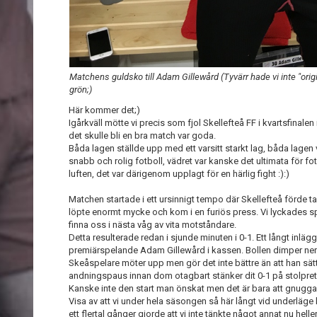
Matchens guldsko till Adam Gillewård (Tyvärr hade vi inte "orig
grön;)
Här kommer det;)
Igårkväll mötte vi precis som fjol Skellefteå FF i kvartsfinalen
det skulle bli en bra match var goda.
Båda lagen ställde upp med ett varsitt starkt lag, båda lagen v
snabb och rolig fotboll, vädret var kanske det ultimata för fot
luften, det var därigenom upplagt för en härlig fight :):)
Matchen startade i ett ursinnigt tempo där Skellefteå förde
löpte enormt mycke och kom i en furiös press. Vi lyckades sp
finna oss i nästa våg av vita motståndare.
Detta resulterade redan i sjunde minuten i 0-1. Ett långt inlä
premiärspelande Adam Gillewård i kassen. Bollen dimper ner 
Skeåspelare möter upp men gör det inte bättre än att han sätt
andningspaus innan dom otagbart stänker dit 0-1 på stolpret
Kanske inte den start man önskat men det är bara att gnugga
Visa av att vi under hela säsongen så här långt vid underlä
ett flertal gånger gjorde att vi inte tänkte något annat nu heller