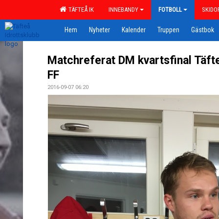
TÄFTEÅ IK
INNEBANDY
FOTBOLL
SKIDO
Hem
Nyheter
Kalender
Truppen
Gästbok
Matchreferat DM kvartsfinal Täfte
FF
2016-09-07 06:20