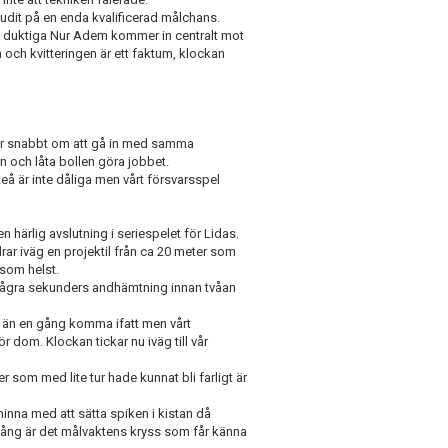
judit på en enda kvalificerad målchans.
nga duktiga Nur Adem kommer in centralt mot
in och kvitteringen är ett faktum, klockan
tar snabbt om att gå in med samma
on och låta bollen göra jobbet.
teå är inte dåliga men vårt försvarsspel
 härlig avslutning i seriespelet för Lidas.
rar iväg en projektil från ca 20 meter som
 som helst.
år några sekunders andhämtning innan tvåan
tt än en gång komma ifatt men vårt
r dom. Klockan tickar nu iväg till vår
er som med lite tur hade kunnat bli farligt är
inna med att sätta spiken i kistan då
n gång är det målvaktens kryss som får känna