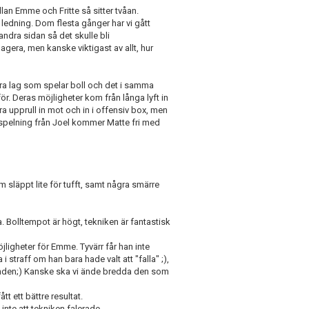
llan Emme och Fritte så sitter tvåan.
 ledning. Dom flesta gånger har vi gått
andra sidan så det skulle bli
agera, men kanske viktigast av allt, hur
bra lag som spelar boll och det i samma
r. Deras möjligheter kom från långa lyft in
ra upprull in mot och in i offensiv box, men
ispelning från Joel kommer Matte fri med
släppt lite för tufft, samt några smärre
a. Bolltempot är högt, tekniken är fantastisk
 möjligheter för Emme. Tyvärr får han inte
 i straff om han bara hade valt att "falla" ;),
handen;) Kanske ska vi ände bredda den som
tt ett bättre resultat.
nte att tekniken falerade.