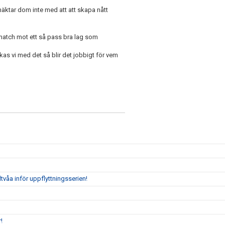
 mäktar dom inte med att att skapa nått
a match mot ett så pass bra lag som
as vi med det så blir det jobbigt för vem
tvåa inför uppflyttningsserien!
!