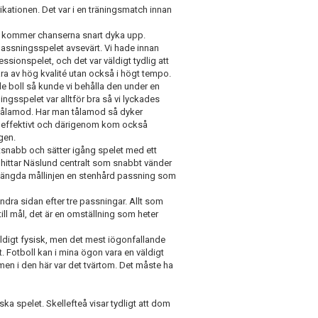
brikationen. Det var i en träningsmatch innan
 så kommer chanserna snart dyka upp.
passningsspelet avsevärt. Vi hade innan
essionspelet, och det var väldigt tydlig att
ra av hög kvalité utan också i högt tempo.
ade boll så kunde vi behålla den under en
ngsspelet var alltför bra så vi lyckades
la tålamod. Har man tålamod så dyker
och effektivt och därigenom kom också
gen.
lixtsnabb och sätter igång spelet med ett
ch hittar Näslund centralt som snabbt vänder
örlängda mållinjen en stenhård passning som
ndra sidan efter tre passningar. Allt som
till mål, det är en omställning som heter
ldigt fysisk, men det mest iögonfallande
 Fotboll kan i mina ögon vara en väldigt
 men i den här var det tvärtom. Det måste ha
 spelet. Skellefteå visar tydligt att dom