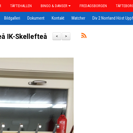
R
TÄFTEHALLEN
BINGO & DANSER
FREDAGSBORGEN
TÄFTEBOR
Bildgalleri
Dokument
Kontakt
Matcher
Div 2 Norrland Höst Uppf
å IK-Skellefteå
<
>