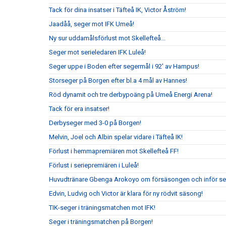
Tack för dina insatser i Täfteå IK, Victor Åström!
Jaadåå, seger mot IFK Umeå!
Ny sur uddamålsförlust mot Skellefteå...
Seger mot serieledaren IFK Luleå!
Seger uppe i Boden efter segermål i 92' av Hampus!
Storseger på Borgen efter bl.a 4 mål av Hannes!
Röd dynamit och tre derbypoäng på Umeå Energi Arena!
Tack för era insatser!
Derbyseger med 3-0 på Borgen!
Melvin, Joel och Albin spelar vidare i Täfteå IK!
Förlust i hemmapremiären mot Skellefteå FF!
Förlust i seriepremiären i Luleå!
Huvudtränare Gbenga Arokoyo om försäsongen och inför ser
Edvin, Ludvig och Victor är klara för ny rödvit säsong!
TIK-seger i träningsmatchen mot IFK!
Seger i träningsmatchen på Borgen!