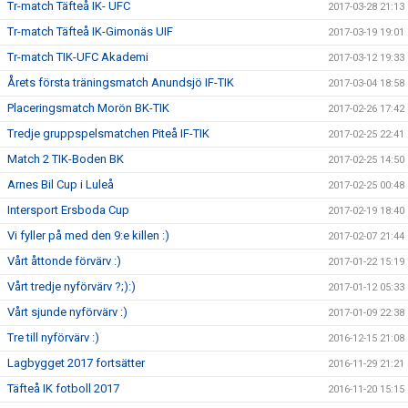
Tr-match Täfteå IK- UFC
2017-03-28 21:13
Tr-match Täfteå IK-Gimonäs UIF
2017-03-19 19:01
Tr-match TIK-UFC Akademi
2017-03-12 19:33
Årets första träningsmatch Anundsjö IF-TIK
2017-03-04 18:58
Placeringsmatch Morön BK-TIK
2017-02-26 17:42
Tredje gruppspelsmatchen Piteå IF-TIK
2017-02-25 22:41
Match 2 TIK-Boden BK
2017-02-25 14:50
Arnes Bil Cup i Luleå
2017-02-25 00:48
Intersport Ersboda Cup
2017-02-19 18:40
Vi fyller på med den 9:e killen :)
2017-02-07 21:44
Vårt åttonde förvärv :)
2017-01-22 15:19
Vårt tredje nyförvärv ?;):)
2017-01-12 05:33
Vårt sjunde nyförvärv :)
2017-01-09 22:38
Tre till nyförvärv :)
2016-12-15 21:08
Lagbygget 2017 fortsätter
2016-11-29 21:21
Täfteå IK fotboll 2017
2016-11-20 15:15