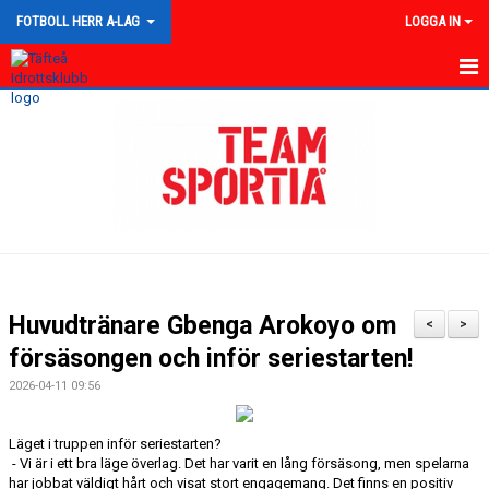
FOTBOLL HERR A-LAG
LOGGA IN
HEM
NYHETER
KALENDER
TRUPPEN
GÄSTBOK
Huvudtränare Gbenga Arokoyo om
<
>
BILDGALLERI
försäsongen och inför seriestarten!
2026-04-11 09:56
DOKUMENT
KONTAKT
Läget i truppen inför seriestarten?
- Vi är i ett bra läge överlag. Det har varit en lång försäsong, men spelarna
har jobbat väldigt hårt och visat stort engagemang. Det finns en positiv
MATCHER