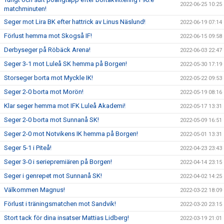
2022-06-25 10:25
matchminuten!
Seger mot Lira BK efter hattrick av Linus Näslund!
2022-06-19 07:14
Förlust hemma mot Skogså IF!
2022-06-15 09:58
Derbyseger på Röbäck Arena!
2022-06-03 22:47
Seger 3-1 mot Luleå SK hemma på Borgen!
2022-05-30 17:19
Storseger borta mot Myckle IK!
2022-05-22 09:53
Seger 2-0 borta mot Morön!
2022-05-19 08:16
Klar seger hemma mot IFK Luleå Akademi!
2022-05-17 13:31
Seger 2-0 borta mot Sunnanå SK!
2022-05-09 16:51
Seger 2-0 mot Notvikens IK hemma på Borgen!
2022-05-01 13:31
Seger 5-1 i Piteå!
2022-04-23 23:43
Seger 3-0 i seriepremiären på Borgen!
2022-04-14 23:15
Seger i genrepet mot Sunnanå SK!
2022-04-02 14:25
Välkommen Magnus!
2022-03-22 18:09
Förlust i träningsmatchen mot Sandvik!
2022-03-20 23:15
Stort tack för dina insatser Mattias Lidberg!
2022-03-19 21:01