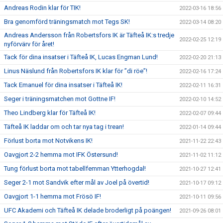
Andreas Rodin klar för TIK!
2022-03-16 18:56
Bra genomförd träningsmatch mot Tegs SK!
2022-03-14 08:20
Andreas Andersson från Robertsfors IK är Täfteå IK:s tredje
2022-02-25 12:19
nyförvärv för året!
Tack för dina insatser i Täfteå IK, Lucas Engman Lund!
2022-02-20 21:13
Linus Näslund från Robertsfors IK klar för ”di röe”!
2022-02-16 17:24
Tack Emanuel för dina insatser i Täfteå IK!
2022-02-11 16:31
Seger i träningsmatchen mot Gottne IF!
2022-02-10 14:52
Theo Lindberg klar för Täfteå IK!
2022-02-07 09:44
Täfteå IK laddar om och tar nya tag i trean!
2022-01-14 09:44
Förlust borta mot Notvikens IK!
2021-11-22 22:43
Oavgjort 2-2 hemma mot IFK Östersund!
2021-11-02 11:12
Tung förlust borta mot tabellfemman Ytterhogdal!
2021-10-27 12:41
Seger 2-1 mot Sandvik efter mål av Joel på övertid!
2021-10-17 09:12
Oavgjort 1-1 hemma mot Frösö IF!
2021-10-11 09:56
UFC Akademi och Täfteå IK delade broderligt på poängen!
2021-09-26 08:01