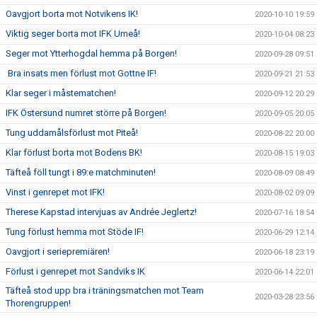
Oavgjort borta mot Notvikens IK!
2020-10-10 19:59
Viktig seger borta mot IFK Umeå!
2020-10-04 08:23
Seger mot Ytterhogdal hemma på Borgen!
2020-09-28 09:51
Bra insats men förlust mot Gottne IF!
2020-09-21 21:53
Klar seger i måstematchen!
2020-09-12 20:29
IFK Östersund numret större på Borgen!
2020-09-05 20:05
Tung uddamålsförlust mot Piteå!
2020-08-22 20:00
Klar förlust borta mot Bodens BK!
2020-08-15 19:03
Täfteå föll tungt i 89:e matchminuten!
2020-08-09 08:49
Vinst i genrepet mot IFK!
2020-08-02 09:09
Therese Kapstad intervjuas av Andrée Jeglertz!
2020-07-16 18:54
Tung förlust hemma mot Stöde IF!
2020-06-29 12:14
Oavgjort i seriepremiären!
2020-06-18 23:19
Förlust i genrepet mot Sandviks IK
2020-06-14 22:01
Täfteå stod upp bra i träningsmatchen mot Team
2020-03-28 23:56
Thorengruppen!