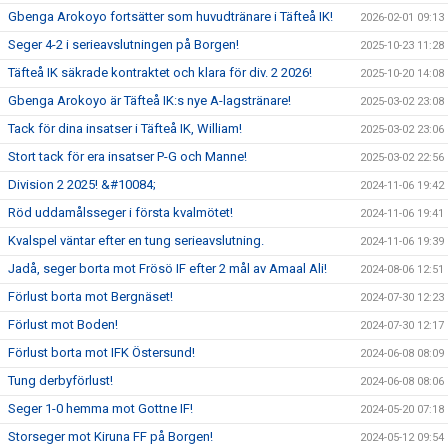
Gbenga Arokoyo fortsätter som huvudtränare i Täfteå IK!
2026-02-01 09:13
Seger 4-2 i serieavslutningen på Borgen!
2025-10-23 11:28
Täfteå IK säkrade kontraktet och klara för div. 2 2026!
2025-10-20 14:08
Gbenga Arokoyo är Täfteå IK:s nye A-lagstränare!
2025-03-02 23:08
Tack för dina insatser i Täfteå IK, William!
2025-03-02 23:06
Stort tack för era insatser P-G och Manne!
2025-03-02 22:56
Division 2 2025! &#10084;
2024-11-06 19:42
Röd uddamålsseger i första kvalmötet!
2024-11-06 19:41
Kvalspel väntar efter en tung serieavslutning.
2024-11-06 19:39
Jadå, seger borta mot Frösö IF efter 2 mål av Amaal Ali!
2024-08-06 12:51
Förlust borta mot Bergnäset!
2024-07-30 12:23
Förlust mot Boden!
2024-07-30 12:17
Förlust borta mot IFK Östersund!
2024-06-08 08:09
Tung derbyförlust!
2024-06-08 08:06
Seger 1-0 hemma mot Gottne IF!
2024-05-20 07:18
Storseger mot Kiruna FF på Borgen!
2024-05-12 09:54