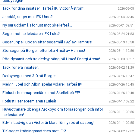
derbyseger!
Tack för dina insatser i Täfteå IK, Victor Åström!
2026-06-05
Jaadåå, seger mot IFK Umeå!
2026-06-04 07:45
Ny sur uddamålsförlust mot Skellefteå...
2026-06-01 09:51
Seger mot serieledaren IFK Luleå!
2026-05-24 21:53
Seger uppe i Boden efter segermål i 92' av Hampus!
2026-05-19 15:38
Storseger på Borgen efter bl.a 4 mål av Hannes!
2026-05-11 12:50
Röd dynamit och tre derbypoäng på Umeå Energi Arena!
2026-05-03 09:57
Tack för era insatser!
2026-05-02 11:29
Derbyseger med 3-0 på Borgen!
2026-04-26 10:47
Melvin, Joel och Albin spelar vidare i Täfteå IK!
2026-04-26 10:45
Förlust i hemmapremiären mot Skellefteå FF!
2026-04-26 10:40
Förlust i seriepremiären i Luleå!
2026-04-17 09:22
Huvudtränare Gbenga Arokoyo om försäsongen och inför
2026-04-11 09:56
seriestarten!
Edvin, Ludvig och Victor är klara för ny rödvit säsong!
2026-04-11 09:55
TIK-seger i träningsmatchen mot IFK!
2026-04-02 12:32