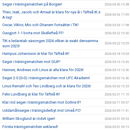
Seger i träningsmatchen på Borgen!
2026-03-30 15:38
Theo, Isak, Jacob och Amaal är klara för nya år i Täfteå IK:s
2026-03-26 17:09
A-lag!
Oscar, Viktor, Mio och Ghanem fortsätter i TIK!
2026-03-26 17:08
Oavgjort 1-1 borta mot Skellefteå FF!
2026-03-22 10:30
TIK:s ledarstab säsongen 2026 vilken är exakt densamma
2026-03-22 10:29
som 2025!
Hampus Johansson är klar för Täfteå IK!
2026-03-18 10:03
Seger i träningsmatchen mot GUIF!
2026-03-10 15:45
Hannes, Andreas och Linus är alla klara för 2026!
2026-03-10 15:36
Seger 2-0 (0-0) i träningsmatchen mot UFC Akademi!
2026-03-02 16:36
Linus Remahl och Teo Lindberg och är klara för 2026!
2026-03-02 15:53
Felix Lundberg är klar för Täfteå IK!
2026-02-21 11:10
Klar röd seger i träningsmatchen mot Gottne IF!
2026-02-17 09:37
Uddamålsseger i träningsderbyt mot Umeå FC!
2026-02-09 11:41
William Skoglund är rödvit igen!
2026-02-01 09:23
Första träningsmatchen avklarad!
2026-02-01 09:19