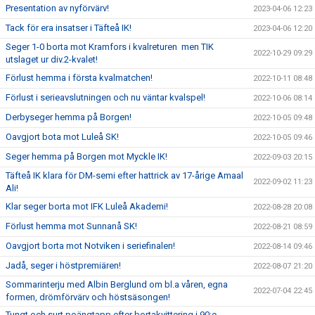
Presentation av nyförvärv!
2023-04-06 12:23
Tack för era insatser i Täfteå IK!
2023-04-06 12:20
Seger 1-0 borta mot Kramfors i kvalreturen men TIK
2022-10-29 09:29
utslaget ur div.2-kvalet!
Förlust hemma i första kvalmatchen!
2022-10-11 08:48
Förlust i serieavslutningen och nu väntar kvalspel!
2022-10-06 08:14
Derbyseger hemma på Borgen!
2022-10-05 09:48
Oavgjort bota mot Luleå SK!
2022-10-05 09:46
Seger hemma på Borgen mot Myckle IK!
2022-09-03 20:15
Täfteå IK klara för DM-semi efter hattrick av 17-årige Amaal
2022-09-02 11:23
Ali!
Klar seger borta mot IFK Luleå Akademi!
2022-08-28 20:08
Förlust hemma mot Sunnanå SK!
2022-08-21 08:59
Oavgjort borta mot Notviken i seriefinalen!
2022-08-14 09:46
Jadå, seger i höstpremiären!
2022-08-07 21:20
Sommarinterju med Albin Berglund om bl.a våren, egna
2022-07-04 22:45
formen, drömförvärv och höstsäsongen!
Tungt och surt poängtapp efter bortakvittering i 90:e