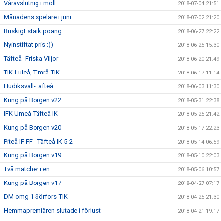
Våravslutnig i moll
2018-07-04 21:51
Månadens spelare i juni
2018-07-02 21:20
Ruskigt stark poäng
2018-06-27 22:22
Nyinstiftat pris :))
2018-06-25 15:30
Täfteå- Friska Viljor
2018-06-20 21:49
TIK-Luleå, Timrå-TIK
2018-06-17 11:14
Hudiksvall-Täfteå
2018-06-03 11:30
Kung på Borgen v22
2018-05-31 22:38
IFK Umeå-Täfteå IK
2018-05-25 21:42
Kung på Borgen v20
2018-05-17 22:23
Piteå IF FF - Täfteå IK 5-2
2018-05-14 06:59
Kung på Borgen v19
2018-05-10 22:03
Två matcher i en
2018-05-06 10:57
Kung på Borgen v17
2018-04-27 07:17
DM omg 1 Sörfors-TIK
2018-04-25 21:30
Hemmapremiären slutade i förlust
2018-04-21 19:17