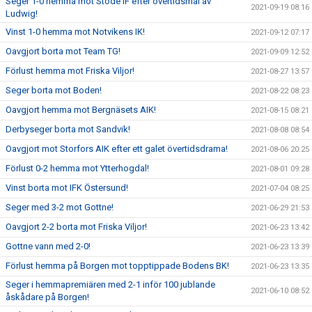
Seger 1-0 hemma mot Stöde IF efter övertidsmål av
2021-09-19 08:16
Ludwig!
Vinst 1-0 hemma mot Notvikens IK!
2021-09-12 07:17
Oavgjort borta mot Team TG!
2021-09-09 12:52
Förlust hemma mot Friska Viljor!
2021-08-27 13:57
Seger borta mot Boden!
2021-08-22 08:23
Oavgjort hemma mot Bergnäsets AIK!
2021-08-15 08:21
Derbyseger borta mot Sandvik!
2021-08-08 08:54
Oavgjort mot Storfors AIK efter ett galet övertidsdrama!
2021-08-06 20:25
Förlust 0-2 hemma mot Ytterhogdal!
2021-08-01 09:28
Vinst borta mot IFK Östersund!
2021-07-04 08:25
Seger med 3-2 mot Gottne!
2021-06-29 21:53
Oavgjort 2-2 borta mot Friska Viljor!
2021-06-23 13:42
Gottne vann med 2-0!
2021-06-23 13:39
Förlust hemma på Borgen mot topptippade Bodens BK!
2021-06-23 13:35
Seger i hemmapremiären med 2-1 inför 100 jublande
2021-06-10 08:52
åskådare på Borgen!