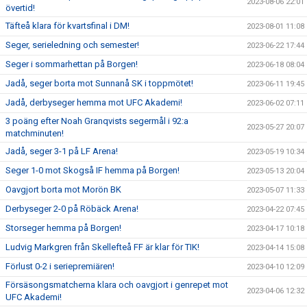
2023-08-06 22:01
övertid!
Täfteå klara för kvartsfinal i DM!
2023-08-01 11:08
Seger, serieledning och semester!
2023-06-22 17:44
Seger i sommarhettan på Borgen!
2023-06-18 08:04
Jadå, seger borta mot Sunnanå SK i toppmötet!
2023-06-11 19:45
Jadå, derbyseger hemma mot UFC Akademi!
2023-06-02 07:11
3 poäng efter Noah Granqvists segermål i 92:a
2023-05-27 20:07
matchminuten!
Jadå, seger 3-1 på LF Arena!
2023-05-19 10:34
Seger 1-0 mot Skogså IF hemma på Borgen!
2023-05-13 20:04
Oavgjort borta mot Morön BK
2023-05-07 11:33
Derbyseger 2-0 på Röbäck Arena!
2023-04-22 07:45
Storseger hemma på Borgen!
2023-04-17 10:18
Ludvig Markgren från Skellefteå FF är klar för TIK!
2023-04-14 15:08
Förlust 0-2 i seriepremiären!
2023-04-10 12:09
Försäsongsmatcherna klara och oavgjort i genrepet mot
2023-04-06 12:32
UFC Akademi!