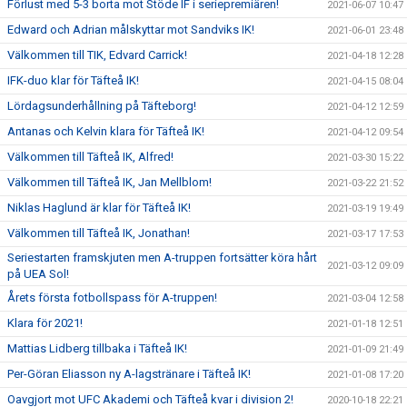
Förlust med 5-3 borta mot Stöde IF i seriepremiären!
2021-06-07 10:47
Edward och Adrian målskyttar mot Sandviks IK!
2021-06-01 23:48
Välkommen till TIK, Edvard Carrick!
2021-04-18 12:28
IFK-duo klar för Täfteå IK!
2021-04-15 08:04
Lördagsunderhållning på Täfteborg!
2021-04-12 12:59
Antanas och Kelvin klara för Täfteå IK!
2021-04-12 09:54
Välkommen till Täfteå IK, Alfred!
2021-03-30 15:22
Välkommen till Täfteå IK, Jan Mellblom!
2021-03-22 21:52
Niklas Haglund är klar för Täfteå IK!
2021-03-19 19:49
Välkommen till Täfteå IK, Jonathan!
2021-03-17 17:53
Seriestarten framskjuten men A-truppen fortsätter köra hårt
2021-03-12 09:09
på UEA Sol!
Årets första fotbollspass för A-truppen!
2021-03-04 12:58
Klara för 2021!
2021-01-18 12:51
Mattias Lidberg tillbaka i Täfteå IK!
2021-01-09 21:49
Per-Göran Eliasson ny A-lagstränare i Täfteå IK!
2021-01-08 17:20
Oavgjort mot UFC Akademi och Täfteå kvar i division 2!
2020-10-18 22:21