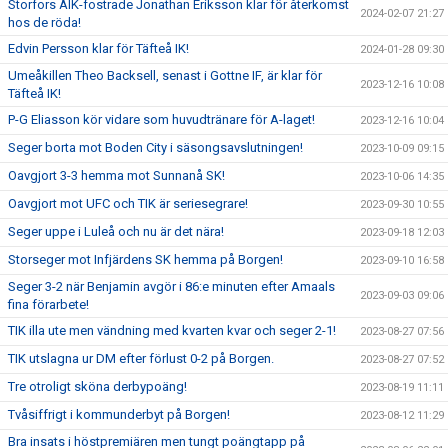
Storfors AIK-fostrade Jonathan Eriksson klar för återkomst
2024-02-07 21:27
hos de röda!
Edvin Persson klar för Täfteå IK!
2024-01-28 09:30
Umeåkillen Theo Backsell, senast i Gottne IF, är klar för
2023-12-16 10:08
Täfteå IK!
P-G Eliasson kör vidare som huvudtränare för A-laget!
2023-12-16 10:04
Seger borta mot Boden City i säsongsavslutningen!
2023-10-09 09:15
Oavgjort 3-3 hemma mot Sunnanå SK!
2023-10-06 14:35
Oavgjort mot UFC och TIK är seriesegrare!
2023-09-30 10:55
Seger uppe i Luleå och nu är det nära!
2023-09-18 12:03
Storseger mot Infjärdens SK hemma på Borgen!
2023-09-10 16:58
Seger 3-2 när Benjamin avgör i 86:e minuten efter Amaals
2023-09-03 09:06
fina förarbete!
TIK illa ute men vändning med kvarten kvar och seger 2-1!
2023-08-27 07:56
TIK utslagna ur DM efter förlust 0-2 på Borgen.
2023-08-27 07:52
Tre otroligt sköna derbypoäng!
2023-08-19 11:11
Tvåsiffrigt i kommunderbyt på Borgen!
2023-08-12 11:29
Bra insats i höstpremiären men tungt poängtapp på