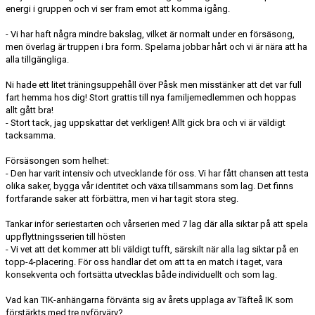
energi i gruppen och vi ser fram emot att komma igång.
DIV 2 NORRLAND HÖST UPPFLYTTNING 2026
- Vi har haft några mindre bakslag, vilket är normalt under en försäsong,
men överlag är truppen i bra form. Spelarna jobbar hårt och vi är nära att ha
alla tillgängliga.
Ni hade ett litet träningsuppehåll över Påsk men misstänker att det var full
fart hemma hos dig! Stort grattis till nya familjemedlemmen och hoppas
allt gått bra!
- Stort tack, jag uppskattar det verkligen! Allt gick bra och vi är väldigt
tacksamma.
Försäsongen som helhet:
- Den har varit intensiv och utvecklande för oss. Vi har fått chansen att testa
olika saker, bygga vår identitet och växa tillsammans som lag. Det finns
fortfarande saker att förbättra, men vi har tagit stora steg.
Tankar inför seriestarten och vårserien med 7 lag där alla siktar på att spela
uppflyttningsserien till hösten
- Vi vet att det kommer att bli väldigt tufft, särskilt när alla lag siktar på en
topp-4-placering. För oss handlar det om att ta en match i taget, vara
konsekventa och fortsätta utvecklas både individuellt och som lag.
Vad kan TIK-anhängarna förvänta sig av årets upplaga av Täfteå IK som
förstärkts med tre nyförvärv?