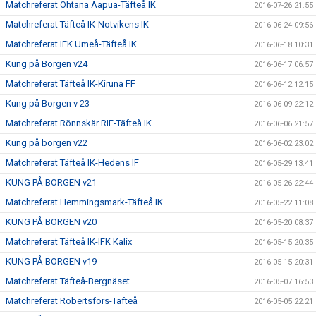
Matchreferat Ohtana Aapua-Täfteå IK
2016-07-26 21:55
Matchreferat Täfteå IK-Notvikens IK
2016-06-24 09:56
Matchreferat IFK Umeå-Täfteå IK
2016-06-18 10:31
Kung på Borgen v24
2016-06-17 06:57
Matchreferat Täfteå IK-Kiruna FF
2016-06-12 12:15
Kung på Borgen v 23
2016-06-09 22:12
Matchreferat Rönnskär RIF-Täfteå IK
2016-06-06 21:57
Kung på borgen v22
2016-06-02 23:02
Matchreferat Täfteå IK-Hedens IF
2016-05-29 13:41
KUNG PÅ BORGEN v21
2016-05-26 22:44
Matchreferat Hemmingsmark-Täfteå IK
2016-05-22 11:08
KUNG PÅ BORGEN v20
2016-05-20 08:37
Matchreferat Täfteå IK-IFK Kalix
2016-05-15 20:35
KUNG PÅ BORGEN v19
2016-05-15 20:31
Matchreferat Täfteå-Bergnäset
2016-05-07 16:53
Matchreferat Robertsfors-Täfteå
2016-05-05 22:21