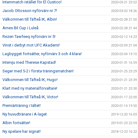
Internmatch istället för El Custico!
2020-03-21 23:52
Jacob Ottosson nyförvärv nr 7!
2020-03-02 18:26
Välkommen till Täfteå IK, Albin!
2020-02-28 21:50
Arnes Bil Cup i Luleå
2020-02-28 21:44
Rezen Tawfeeq nyförvärv nr 5!
2020-02-12 14:23
Vinst i derbyt mot UFC Akademi!
2020-02-09 21:04
Lagbygget fortsätter, nyförvärv 3 och 4 klara!
2020-02-04 19:10
Intervju med Therese Kapstad!
2020-01-31 16:59
Seger med 5-2 i första träningsmatchen!
2020-01-25 23:29
Välkommen till Täfteå IK, Hugo!
2020-01-21 23:39
Klart med ny materialförvaltare!
2020-01-21 23:30
Välkommen till Täfteå IK, Victor!
2020-01-17 22:00
Premiärträning i tältet!
2020-01-14 19:50
Ny huvudtränare i A-laget
2019-12-20 16:03
Albin fortsätter!
2019-01-23 22:59
Ny spelare har signat!
2018-12-23 16:22