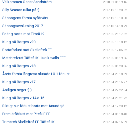
Välkommen Oscar Sandström
2018-01-08 19:16
Silly Season rullar på :)
2017-12-19 20:52
Säsongens första nyförvärv
2017-12-13 10:50
Säsongsavslutning 2017
2017-10-14 18:29
Poäng borta mot Timrå IK
2017-05-25 17:32
Kung på Borgen v20
2017-05-19 18:12
Bortaförlust mot Skellefteå FF
2017-05-12 06:32
Matchreferat Täfteå IK-Hudiksvalls FFF
2017-05-06 19:06
Kung på Borgen v18
2017-05-05 20:06
Årets första långresa slutade i 0-1 förlust
2017-04-29 18:39
Kung på Borgen v17
2017-04-28 16:27
Äntligen seger :):)
2017-04-22 22:54
Kung på Borgen v 14 o 16
2017-04-20 21:22
Riktigt sur förlust borta mot Anundsjö
2017-04-17 20:12
Premiärförlust mot Piteå IF FF
2017-04-08 18:40
Tr-match Skellefteå FF-Täfteå IK
2017-04-02 16:59