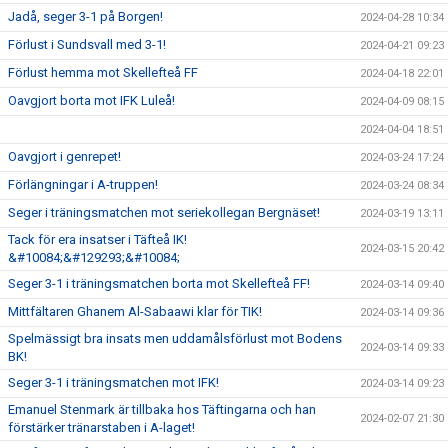
Jadå, seger 3-1 på Borgen!
2024-04-28 10:34
Förlust i Sundsvall med 3-1!
2024-04-21 09:23
Förlust hemma mot Skellefteå FF
2024-04-18 22:01
Oavgjort borta mot IFK Luleå!
2024-04-09 08:15
2024-04-04 18:51
Oavgjort i genrepet!
2024-03-24 17:24
Förlängningar i A-truppen!
2024-03-24 08:34
Seger i träningsmatchen mot seriekollegan Bergnäset!
2024-03-19 13:11
Tack för era insatser i Täfteå IK!
2024-03-15 20:42
&#10084;&#129293;&#10084;
Seger 3-1 i träningsmatchen borta mot Skellefteå FF!
2024-03-14 09:40
Mittfältaren Ghanem Al-Sabaawi klar för TIK!
2024-03-14 09:36
Spelmässigt bra insats men uddamålsförlust mot Bodens
2024-03-14 09:33
BK!
Seger 3-1 i träningsmatchen mot IFK!
2024-03-14 09:23
Emanuel Stenmark är tillbaka hos Täftingarna och han
2024-02-07 21:30
förstärker tränarstaben i A-laget!