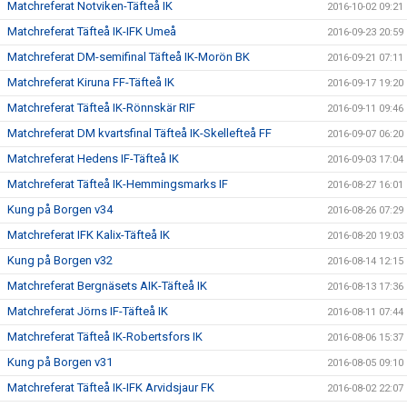
Matchreferat Notviken-Täfteå IK
2016-10-02 09:21
Matchreferat Täfteå IK-IFK Umeå
2016-09-23 20:59
Matchreferat DM-semifinal Täfteå IK-Morön BK
2016-09-21 07:11
Matchreferat Kiruna FF-Täfteå IK
2016-09-17 19:20
Matchreferat Täfteå IK-Rönnskär RIF
2016-09-11 09:46
Matchreferat DM kvartsfinal Täfteå IK-Skellefteå FF
2016-09-07 06:20
Matchreferat Hedens IF-Täfteå IK
2016-09-03 17:04
Matchreferat Täfteå IK-Hemmingsmarks IF
2016-08-27 16:01
Kung på Borgen v34
2016-08-26 07:29
Matchreferat IFK Kalix-Täfteå IK
2016-08-20 19:03
Kung på Borgen v32
2016-08-14 12:15
Matchreferat Bergnäsets AIK-Täfteå IK
2016-08-13 17:36
Matchreferat Jörns IF-Täfteå IK
2016-08-11 07:44
Matchreferat Täfteå IK-Robertsfors IK
2016-08-06 15:37
Kung på Borgen v31
2016-08-05 09:10
Matchreferat Täfteå IK-IFK Arvidsjaur FK
2016-08-02 22:07