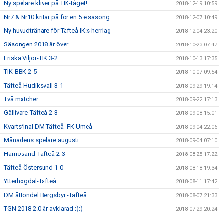
Ny spelare kliver på TIK-tåget!
2018-12-19 10:59
Nr7 & Nr10 kritar på för en 5:e säsong
2018-12-07 10:49
Ny huvudtränare för Täfteå IK:s herrlag
2018-12-04 23:20
Säsongen 2018 är över
2018-10-23 07:47
Friska Viljor-TIK 3-2
2018-10-13 17:35
TIK-BBK 2-5
2018-10-07 09:54
Täfteå-Hudiksvall 3-1
2018-09-29 19:14
Två matcher
2018-09-22 17:13
Gällivare-Täfteå 2-3
2018-09-08 15:01
Kvartsfinal DM Täfteå-IFK Umeå
2018-09-04 22:06
Månadens spelare augusti
2018-09-04 07:10
Härnösand-Täfteå 2-3
2018-08-25 17:22
Täfteå-Östersund 1-0
2018-08-18 19:34
Ytterhogdal-Täfteå
2018-08-11 17:42
DM åttondel Bergsbyn-Täfteå
2018-08-07 21:33
TGN 2018 2.0 är avklarad ;):)
2018-07-29 20:24