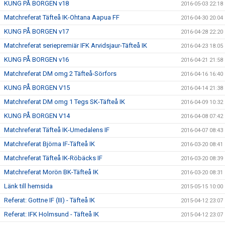
KUNG PÅ BORGEN v18
2016-05-03 22:18
Matchreferat Täfteå IK-Ohtana Aapua FF
2016-04-30 20:04
KUNG PÅ BORGEN v17
2016-04-28 22:20
Matchreferat seriepremiär IFK Arvidsjaur-Täfteå IK
2016-04-23 18:05
KUNG PÅ BORGEN v16
2016-04-21 21:58
Matchreferat DM omg 2 Täfteå-Sörfors
2016-04-16 16:40
KUNG PÅ BORGEN V15
2016-04-14 21:38
Matchreferat DM omg 1 Tegs SK-Täfteå IK
2016-04-09 10:32
KUNG PÅ BORGEN V14
2016-04-08 07:42
Matchreferat Täfteå IK-Umedalens IF
2016-04-07 08:43
Matchreferat Björna IF-Täfteå IK
2016-03-20 08:41
Matchreferat Täfteå IK-Röbäcks IF
2016-03-20 08:39
Matchreferat Morön BK-Täfteå IK
2016-03-20 08:31
Länk till hemsida
2015-05-15 10:00
Referat: Gottne IF (III) - Täfteå IK
2015-04-12 23:07
Referat: IFK Holmsund - Täfteå IK
2015-04-12 23:07