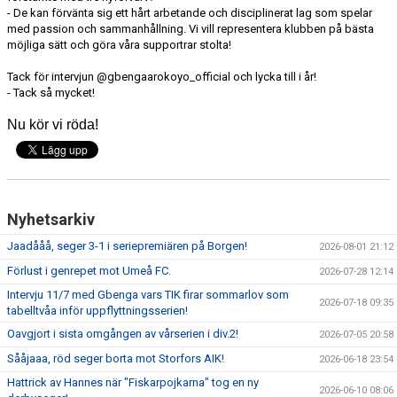
- De kan förvänta sig ett hårt arbetande och disciplinerat lag som spelar
med passion och sammanhållning. Vi vill representera klubben på bästa
möjliga sätt och göra våra supportrar stolta!
Tack för intervjun @gbengaarokoyo_official och lycka till i år!
- Tack så mycket!
Nu kör vi röda!
Nyhetsarkiv
Jaadååå, seger 3-1 i seriepremiären på Borgen!
2026-08-01 21:12
Förlust i genrepet mot Umeå FC.
2026-07-28 12:14
Intervju 11/7 med Gbenga vars TIK firar sommarlov som
2026-07-18 09:35
tabelltvåa inför uppflyttningsserien!
Oavgjort i sista omgången av vårserien i div.2!
2026-07-05 20:58
Sååjaaa, röd seger borta mot Storfors AIK!
2026-06-18 23:54
Hattrick av Hannes när "Fiskarpojkarna" tog en ny
2026-06-10 08:06