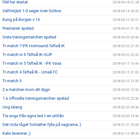
DM har startat
2018-04-18 21:28
Välförtjänt 1-0 seger över Gottne
2018-04-14 20:22
Kung på Borgen v 15
2018-04-12 20:57
Premiären spelad
2018-04-07 21:35
Sista träningsmatchen spelad
2018-04-03 20:46
Tr-match 7 IFK Holmsund-Täfteå IK
2018-03-25 21:39
Tr-match nr 6 Täfteå IK-GUIF
2018-03-22 22:42
Tr-match nr 5 Täfteå IK - IFK Vasa
2018-03-17 16:44
Tr-match 4 Täfteå IK - Umeå FC
2018-03-13 21:05
Tr-match 3
2018-03-10 15:35
2:a matchen inom ett dygn
2018-03-05 10:32
1:a officiella träningsmatchen spelad
2018-03-03 22:36
Ung talang
2018-02-25 09:36
Tre unga från egna led + en utifrån
2018-02-09 19:46
Det röda tåget fortsätter fylla på vagnarna ;)
2018-01-21 20:04
Kalix levererar ;)
2018-01-12 08:35