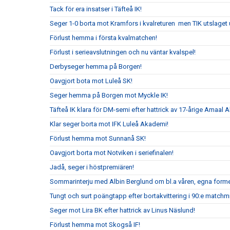
Tack för era insatser i Täfteå IK!
Seger 1-0 borta mot Kramfors i kvalreturen men TIK utslaget ur
Förlust hemma i första kvalmatchen!
Förlust i serieavslutningen och nu väntar kvalspel!
Derbyseger hemma på Borgen!
Oavgjort bota mot Luleå SK!
Seger hemma på Borgen mot Myckle IK!
Täfteå IK klara för DM-semi efter hattrick av 17-årige Amaal Al
Klar seger borta mot IFK Luleå Akademi!
Förlust hemma mot Sunnanå SK!
Oavgjort borta mot Notviken i seriefinalen!
Jadå, seger i höstpremiären!
Sommarinterju med Albin Berglund om bl.a våren, egna form
Tungt och surt poängtapp efter bortakvittering i 90:e matchm
Seger mot Lira BK efter hattrick av Linus Näslund!
Förlust hemma mot Skogså IF!