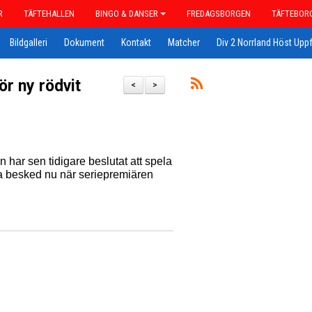
R
TÄFTEHALLEN
BINGO & DANSER
FREDAGSBORGEN
TÄFTEBOR
Bildgalleri
Dokument
Kontakt
Matcher
Div 2 Norrland Höst Uppf
ör ny rödvit
<
>
har sen tidigare beslutat att spela
da besked nu när seriepremiären