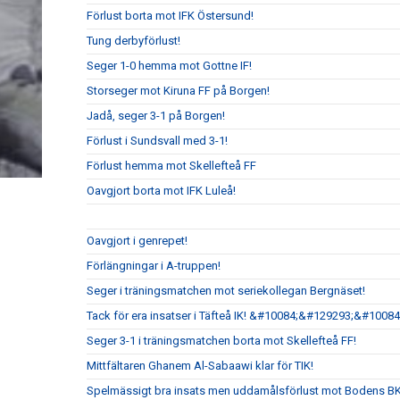
Förlust borta mot IFK Östersund!
Tung derbyförlust!
Seger 1-0 hemma mot Gottne IF!
Storseger mot Kiruna FF på Borgen!
Jadå, seger 3-1 på Borgen!
Förlust i Sundsvall med 3-1!
Förlust hemma mot Skellefteå FF
Oavgjort borta mot IFK Luleå!
Oavgjort i genrepet!
Förlängningar i A-truppen!
Seger i träningsmatchen mot seriekollegan Bergnäset!
Tack för era insatser i Täfteå IK! &#10084;&#129293;&#10084
Seger 3-1 i träningsmatchen borta mot Skellefteå FF!
Mittfältaren Ghanem Al-Sabaawi klar för TIK!
Spelmässigt bra insats men uddamålsförlust mot Bodens B