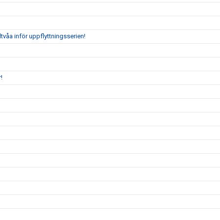
tvåa inför uppflyttningsserien!
!