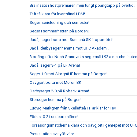
Bra insats i höstpremiären men tungt poängtapp på övertid!
Täfteå klara för kvartsfinal i DM!
Seger, serieledning och semester!
Seger i sommarhettan på Borgen!
Jadå, seger borta mot Sunnanå SK i toppmötet!
Jadå, derbyseger hemma mot UFC Akademi!
3 poäng efter Noah Granqvists segermål i 92:a matchminute
Jadå, seger 3-1 på LF Arena!
Seger 1-0 mot Skogså IF hemma på Borgen!
Oavgjort borta mot Morön BK
Derbyseger 2-0 på Röbäck Arena!
Storseger hemma på Borgen!
Ludvig Markgren från Skellefteå FF är klar för TIK!
Förlust 0-2 i seriepremiären!
Försäsongsmatcherna klara och oavgjort i genrepet mot UF
Presentation av nyförvärv!