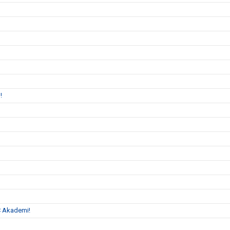
n!
C Akademi!