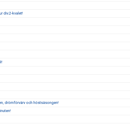
 div.2-kvalet!
i!
en, drömförvärv och höstsäsongen!
inuten!