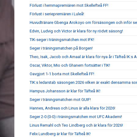
Förlust i hemmapremiären mot Skellefteå FF!
Förlust i seriepremiären i Luleå!
Huvudtränare Gbenga Arokoyo om försäsongen och inför ser
Edvin, Ludvig och Victor är klara för ny rödvit säsong!
TIK-seger i träningsmatchen mot IFK!
Seger i träningsmatchen på Borgen!
Theo, Isak, Jacob och Amaal är klara för nya år i Täfteå IK:s A
Oscar, Viktor, Mio och Ghanem fortsätter i TIK!
Oavgjort 1-1 borta mot Skellefteå FF!
TIK:s ledarstab säsongen 2026 vilken är exakt densamma so
Hampus Johansson är klar för Täfteå IK!
Seger i träningsmatchen mot GUIF!
Hannes, Andreas och Linus är alla klara för 2026!
Seger 2-0 (0-0) i träningsmatchen mot UFC Akademi!
Linus Remahl och Teo Lindberg och är klara för 2026!
Felix Lundberg är klar för Täfteå IK!