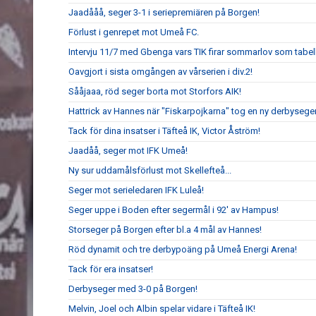
Jaadååå, seger 3-1 i seriepremiären på Borgen!
Förlust i genrepet mot Umeå FC.
Intervju 11/7 med Gbenga vars TIK firar sommarlov som tabell
Oavgjort i sista omgången av vårserien i div.2!
Sååjaaa, röd seger borta mot Storfors AIK!
Hattrick av Hannes när "Fiskarpojkarna" tog en ny derbyseger
Tack för dina insatser i Täfteå IK, Victor Åström!
Jaadåå, seger mot IFK Umeå!
Ny sur uddamålsförlust mot Skellefteå...
Seger mot serieledaren IFK Luleå!
Seger uppe i Boden efter segermål i 92' av Hampus!
Storseger på Borgen efter bl.a 4 mål av Hannes!
Röd dynamit och tre derbypoäng på Umeå Energi Arena!
Tack för era insatser!
Derbyseger med 3-0 på Borgen!
Melvin, Joel och Albin spelar vidare i Täfteå IK!