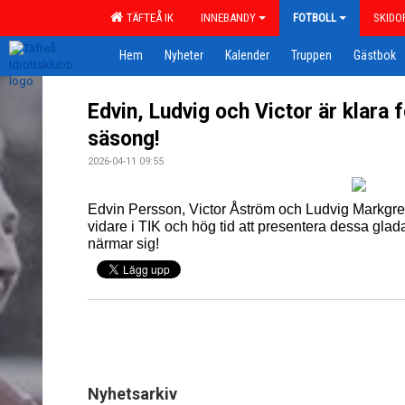
TÄFTEÅ IK
INNEBANDY
FOTBOLL
SKIDO
Hem
Nyheter
Kalender
Truppen
Gästbok
Edvin, Ludvig och Victor är klara f
säsong!
2026-04-11 09:55
Edvin Persson, Victor Åström och Ludvig Markgren 
vidare i TIK och hög tid att presentera dessa gla
närmar sig!
Nyhetsarkiv