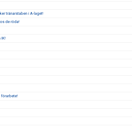
er tränarstaben i A-laget!
hos de röda!
 IK!
 förarbete!