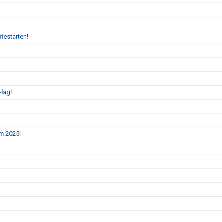
iestarten!
-lag!
m 2025!