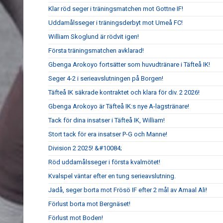
Klar röd seger i träningsmatchen mot Gottne IF!
Uddamålsseger i träningsderbyt mot Umeå FC!
William Skoglund är rödvit igen!
Första träningsmatchen avklarad!
Gbenga Arokoyo fortsätter som huvudtränare i Täfteå IK!
Seger 4-2 i serieavslutningen på Borgen!
Täfteå IK säkrade kontraktet och klara för div. 2 2026!
Gbenga Arokoyo är Täfteå IK:s nye A-lagstränare!
Tack för dina insatser i Täfteå IK, William!
Stort tack för era insatser P-G och Manne!
Division 2 2025! &#10084;
Röd uddamålsseger i första kvalmötet!
Kvalspel väntar efter en tung serieavslutning.
Jadå, seger borta mot Frösö IF efter 2 mål av Amaal Ali!
Förlust borta mot Bergnäset!
Förlust mot Boden!