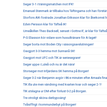
Seger 3-1 i träningsmatchen mot IFK!
Emanuel Stenmark är tillbaka hos Täftingarna och han förstärk
Storfors AIK-fostrade Jonathan Eriksson klar för återkomst 
Edvin Persson klar för Täfteå IK!
Umeåkillen Theo Backsell, senast i Gottne IF, är klar för Täfteå
P-G Eliasson kör vidare som huvudtränare för A-laget!
Seger borta mot Boden City i säsongsavslutningen!
Oavgjort 3-3 hemma mot Sunnanå SK!
Oavgjort mot UFC och TIK är seriesegrare!
Seger uppe i Luleå och nu är det nära!
Storseger mot Infjärdens SK hemma på Borgen!
Seger 3-2 när Benjamin avgör i 86:e minuten efter Amaals fina
TIK illa ute men vändning med kvarten kvar och seger 2-1!
TIK utslagna ur DM efter förlust 0-2 på Borgen.
Tre otroligt sköna derbypoäng!
Tvåsiffrigt i kommunderbyt på Borgen!