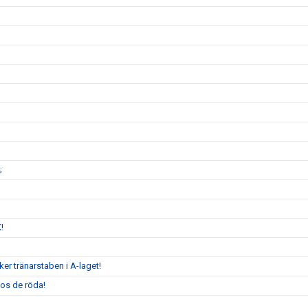
;
K!
er tränarstaben i A-laget!
hos de röda!