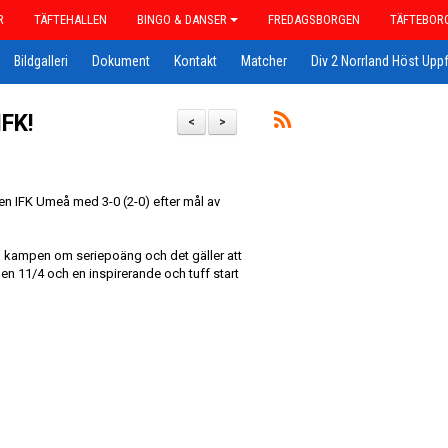
R
TÄFTEHALLEN
BINGO & DANSER
FREDAGSBORGEN
TÄFTEBOR
Bildgalleri
Dokument
Kontakt
Matcher
Div 2 Norrland Höst Uppf
IFK!
<
>
en IFK Umeå med 3-0 (2-0) efter mål av
h kampen om seriepoäng och det gäller att
en 11/4 och en inspirerande och tuff start