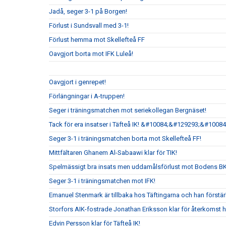
Jadå, seger 3-1 på Borgen!
Förlust i Sundsvall med 3-1!
Förlust hemma mot Skellefteå FF
Oavgjort borta mot IFK Luleå!
Oavgjort i genrepet!
Förlängningar i A-truppen!
Seger i träningsmatchen mot seriekollegan Bergnäset!
Tack för era insatser i Täfteå IK! &#10084;&#129293;&#10084
Seger 3-1 i träningsmatchen borta mot Skellefteå FF!
Mittfältaren Ghanem Al-Sabaawi klar för TIK!
Spelmässigt bra insats men uddamålsförlust mot Bodens B
Seger 3-1 i träningsmatchen mot IFK!
Emanuel Stenmark är tillbaka hos Täftingarna och han förstärk
Storfors AIK-fostrade Jonathan Eriksson klar för återkomst 
Edvin Persson klar för Täfteå IK!