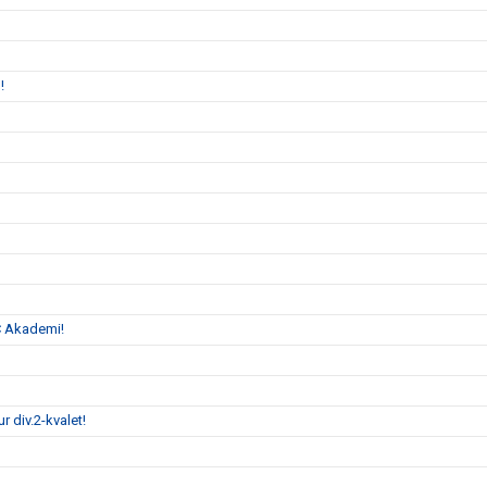
n!
C Akademi!
 div.2-kvalet!