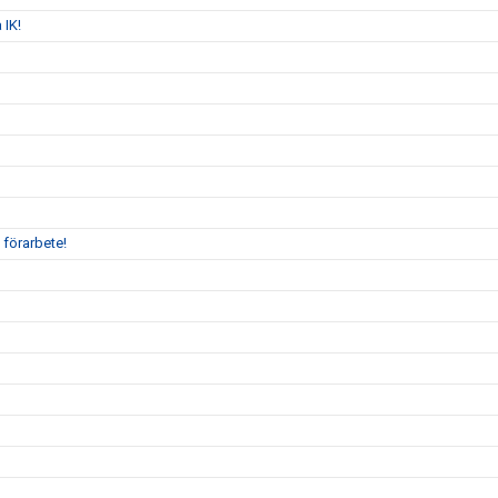
 IK!
 förarbete!