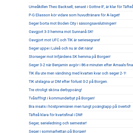
Umeåkillen Theo Backsell, senast i Gottne IF, är klar för Täfteå
P-G Eliasson kör vidare som huvudtränare för A-laget!
Seger borta mot Boden City i säsongsavslutningen!
Oavgjort 3-3 hemma mot Sunnanå SK!
Oavgjort mot UFC och TIK är seriesegrare!
Seger uppe i Luleå och nu är det nära!
Storseger mot Infjärdens SK hemma på Borgen!
Seger 3-2 när Benjamin avgör i 86:e minuten efter Amaals fina
TIK illa ute men vändning med kvarten kvar och seger 2-1!
TIK utslagna ur DM efter förlust 0-2 på Borgen.
Tre otroligt sköna derbypoäng!
Tvåsiffrigt i kommunderbyt på Borgen!
Bra insats i höstpremiären men tungt poängtapp på övertid!
Täfteå klara för kvartsfinal i DM!
Seger, serieledning och semester!
Seger i sommarhettan på Borgen!