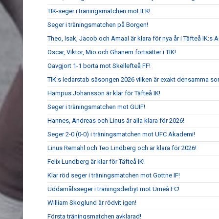
TIK-seger i träningsmatchen mot IFK!
Seger i träningsmatchen på Borgen!
Theo, Isak, Jacob och Amaal är klara för nya år i Täfteå IK:s A
Oscar, Viktor, Mio och Ghanem fortsätter i TIK!
Oavgjort 1-1 borta mot Skellefteå FF!
TIK:s ledarstab säsongen 2026 vilken är exakt densamma so
Hampus Johansson är klar för Täfteå IK!
Seger i träningsmatchen mot GUIF!
Hannes, Andreas och Linus är alla klara för 2026!
Seger 2-0 (0-0) i träningsmatchen mot UFC Akademi!
Linus Remahl och Teo Lindberg och är klara för 2026!
Felix Lundberg är klar för Täfteå IK!
Klar röd seger i träningsmatchen mot Gottne IF!
Uddamålsseger i träningsderbyt mot Umeå FC!
William Skoglund är rödvit igen!
Första träningsmatchen avklarad!