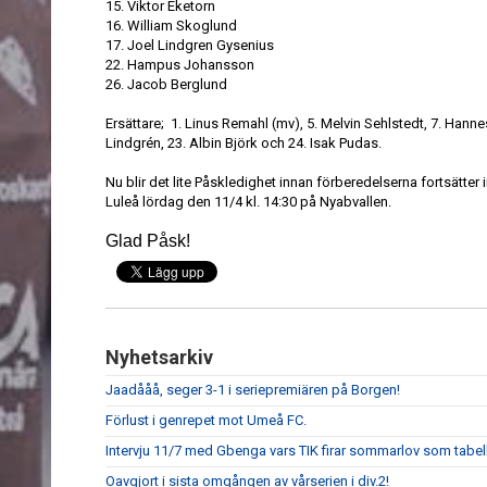
15. Viktor Eketorn
16. William Skoglund
17. Joel Lindgren Gysenius
22. Hampus Johansson
26. Jacob Berglund
Ersättare; 1. Linus Remahl (mv), 5. Melvin Sehlstedt, 7. Hanne
Lindgrén, 23. Albin Björk och 24. Isak Pudas.
Nu blir det lite Påskledighet innan förberedelserna fortsätter
Luleå lördag den 11/4 kl. 14:30 på Nyabvallen.
Glad Påsk!
Nyhetsarkiv
Jaadååå, seger 3-1 i seriepremiären på Borgen!
Förlust i genrepet mot Umeå FC.
Intervju 11/7 med Gbenga vars TIK firar sommarlov som tabell
Oavgjort i sista omgången av vårserien i div.2!