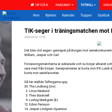
TÄFTEÅ IK
INNEBANDY
FOTBOLL
SKIDO
Hem
Nyheter
Kalender
Truppen
Gästbok
TIK-seger i träningsmatchen mot 
2026-04-02 12:32
Det blev röd seger i genrepet på Borgen mot seriekonkurrent
William, Jesper och Carl.
Försäsongsmatcherna är avklarade och nu börjar allvaret oc
vara med från början. Seriepremiären är borta mot IFK Luleå d
borta mot seriefavoriten.
Så här ställde Täftingarna upp;
30. The Lindberg (mv)
2. Linus Näslund
3. Theo Backsell
9. Ludvig Markgren (k)
12. Edvin Persson
14. Jesper Lindgren Gysenius