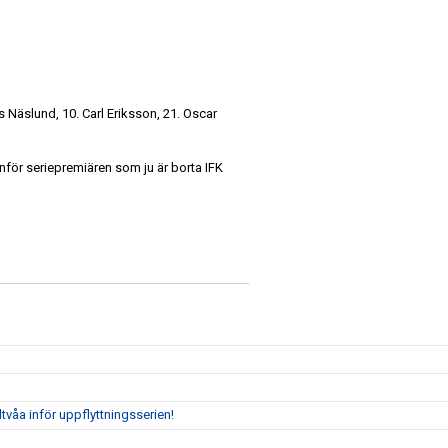
s Näslund, 10. Carl Eriksson, 21. Oscar
 inför seriepremiären som ju är borta IFK
tvåa inför uppflyttningsserien!