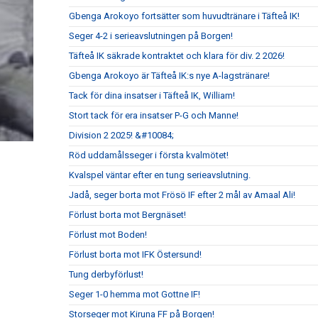
Gbenga Arokoyo fortsätter som huvudtränare i Täfteå IK!
Seger 4-2 i serieavslutningen på Borgen!
Täfteå IK säkrade kontraktet och klara för div. 2 2026!
Gbenga Arokoyo är Täfteå IK:s nye A-lagstränare!
Tack för dina insatser i Täfteå IK, William!
Stort tack för era insatser P-G och Manne!
Division 2 2025! &#10084;
Röd uddamålsseger i första kvalmötet!
Kvalspel väntar efter en tung serieavslutning.
Jadå, seger borta mot Frösö IF efter 2 mål av Amaal Ali!
Förlust borta mot Bergnäset!
Förlust mot Boden!
Förlust borta mot IFK Östersund!
Tung derbyförlust!
Seger 1-0 hemma mot Gottne IF!
Storseger mot Kiruna FF på Borgen!