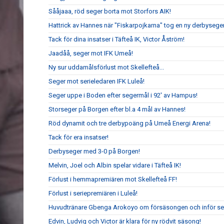
Sååjaaa, röd seger borta mot Storfors AIK!
Hattrick av Hannes när "Fiskarpojkarna" tog en ny derbyseger
Tack för dina insatser i Täfteå IK, Victor Åström!
Jaadåå, seger mot IFK Umeå!
Ny sur uddamålsförlust mot Skellefteå...
Seger mot serieledaren IFK Luleå!
Seger uppe i Boden efter segermål i 92' av Hampus!
Storseger på Borgen efter bl.a 4 mål av Hannes!
Röd dynamit och tre derbypoäng på Umeå Energi Arena!
Tack för era insatser!
Derbyseger med 3-0 på Borgen!
Melvin, Joel och Albin spelar vidare i Täfteå IK!
Förlust i hemmapremiären mot Skellefteå FF!
Förlust i seriepremiären i Luleå!
Huvudtränare Gbenga Arokoyo om försäsongen och inför ser
Edvin, Ludvig och Victor är klara för ny rödvit säsong!