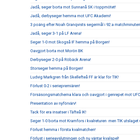
Jadå, seger borta mot Sunnanå SK i toppmötet!
Jadå, derbyseger hemma mot UFC Akademi!
3 poäng efter Noah Granqvists segermål i 92:a matchminute
Jadå, seger 3-1 på LF Arena!
Seger 1-0 mot Skogså IF hemma på Borgen!
Oavgjort borta mot Morön BK
Derbyseger 2-0 på Röbäck Arena!
Storseger hemma på Borgen!
Ludvig Markgren från Skellefteå FF är klar för TIK!
Förlust 0-2 i seriepremiären!
Försäsongsmatcherna klara och oavgjort i genrepet mot UF
Presentation av nyförvärv!
Tack för era insatser i Täfteå IK!
Seger 1-0 borta mot Kramfors i kvalreturen men TIK utslaget ur
Förlust hemma i första kvalmatchen!
Förlust i serieavslutningen och nu väntar kvalspel!