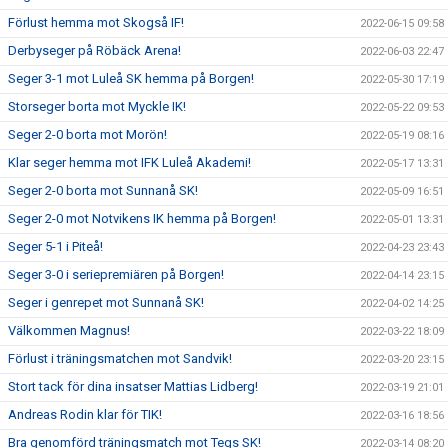
Förlust hemma mot Skogså IF!
2022-06-15 09:58
Derbyseger på Röbäck Arena!
2022-06-03 22:47
Seger 3-1 mot Luleå SK hemma på Borgen!
2022-05-30 17:19
Storseger borta mot Myckle IK!
2022-05-22 09:53
Seger 2-0 borta mot Morön!
2022-05-19 08:16
Klar seger hemma mot IFK Luleå Akademi!
2022-05-17 13:31
Seger 2-0 borta mot Sunnanå SK!
2022-05-09 16:51
Seger 2-0 mot Notvikens IK hemma på Borgen!
2022-05-01 13:31
Seger 5-1 i Piteå!
2022-04-23 23:43
Seger 3-0 i seriepremiären på Borgen!
2022-04-14 23:15
Seger i genrepet mot Sunnanå SK!
2022-04-02 14:25
Välkommen Magnus!
2022-03-22 18:09
Förlust i träningsmatchen mot Sandvik!
2022-03-20 23:15
Stort tack för dina insatser Mattias Lidberg!
2022-03-19 21:01
Andreas Rodin klar för TIK!
2022-03-16 18:56
Bra genomförd träningsmatch mot Tegs SK!
2022-03-14 08:20