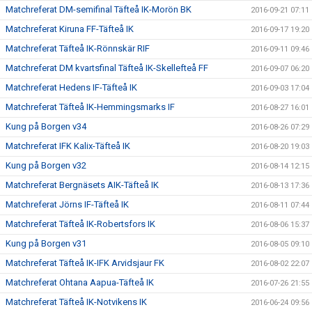
Matchreferat DM-semifinal Täfteå IK-Morön BK
2016-09-21 07:11
Matchreferat Kiruna FF-Täfteå IK
2016-09-17 19:20
Matchreferat Täfteå IK-Rönnskär RIF
2016-09-11 09:46
Matchreferat DM kvartsfinal Täfteå IK-Skellefteå FF
2016-09-07 06:20
Matchreferat Hedens IF-Täfteå IK
2016-09-03 17:04
Matchreferat Täfteå IK-Hemmingsmarks IF
2016-08-27 16:01
Kung på Borgen v34
2016-08-26 07:29
Matchreferat IFK Kalix-Täfteå IK
2016-08-20 19:03
Kung på Borgen v32
2016-08-14 12:15
Matchreferat Bergnäsets AIK-Täfteå IK
2016-08-13 17:36
Matchreferat Jörns IF-Täfteå IK
2016-08-11 07:44
Matchreferat Täfteå IK-Robertsfors IK
2016-08-06 15:37
Kung på Borgen v31
2016-08-05 09:10
Matchreferat Täfteå IK-IFK Arvidsjaur FK
2016-08-02 22:07
Matchreferat Ohtana Aapua-Täfteå IK
2016-07-26 21:55
Matchreferat Täfteå IK-Notvikens IK
2016-06-24 09:56