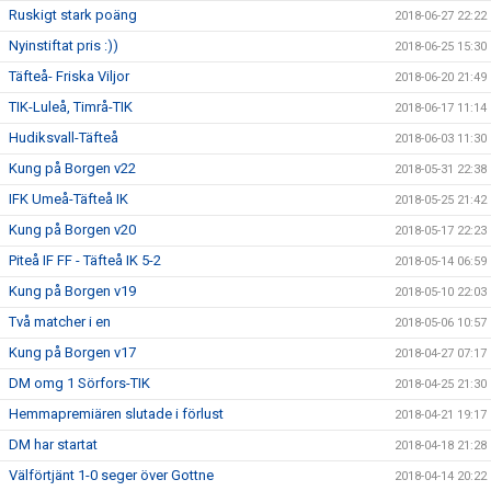
Ruskigt stark poäng
2018-06-27 22:22
Nyinstiftat pris :))
2018-06-25 15:30
Täfteå- Friska Viljor
2018-06-20 21:49
TIK-Luleå, Timrå-TIK
2018-06-17 11:14
Hudiksvall-Täfteå
2018-06-03 11:30
Kung på Borgen v22
2018-05-31 22:38
IFK Umeå-Täfteå IK
2018-05-25 21:42
Kung på Borgen v20
2018-05-17 22:23
Piteå IF FF - Täfteå IK 5-2
2018-05-14 06:59
Kung på Borgen v19
2018-05-10 22:03
Två matcher i en
2018-05-06 10:57
Kung på Borgen v17
2018-04-27 07:17
DM omg 1 Sörfors-TIK
2018-04-25 21:30
Hemmapremiären slutade i förlust
2018-04-21 19:17
DM har startat
2018-04-18 21:28
Välförtjänt 1-0 seger över Gottne
2018-04-14 20:22