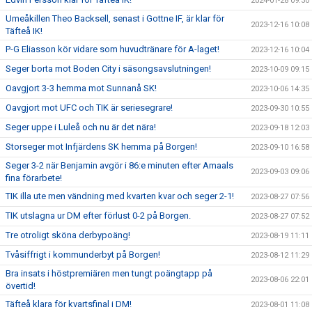
2024-01-28 09:30
Umeåkillen Theo Backsell, senast i Gottne IF, är klar för
2023-12-16 10:08
Täfteå IK!
P-G Eliasson kör vidare som huvudtränare för A-laget!
2023-12-16 10:04
Seger borta mot Boden City i säsongsavslutningen!
2023-10-09 09:15
Oavgjort 3-3 hemma mot Sunnanå SK!
2023-10-06 14:35
Oavgjort mot UFC och TIK är seriesegrare!
2023-09-30 10:55
Seger uppe i Luleå och nu är det nära!
2023-09-18 12:03
Storseger mot Infjärdens SK hemma på Borgen!
2023-09-10 16:58
Seger 3-2 när Benjamin avgör i 86:e minuten efter Amaals
2023-09-03 09:06
fina förarbete!
TIK illa ute men vändning med kvarten kvar och seger 2-1!
2023-08-27 07:56
TIK utslagna ur DM efter förlust 0-2 på Borgen.
2023-08-27 07:52
Tre otroligt sköna derbypoäng!
2023-08-19 11:11
Tvåsiffrigt i kommunderbyt på Borgen!
2023-08-12 11:29
Bra insats i höstpremiären men tungt poängtapp på
2023-08-06 22:01
övertid!
Täfteå klara för kvartsfinal i DM!
2023-08-01 11:08