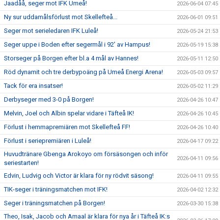
Jaadåå, seger mot IFK Umeå!
2026-06-04 07:45
Ny sur uddamålsförlust mot Skellefteå...
2026-06-01 09:51
Seger mot serieledaren IFK Luleå!
2026-05-24 21:53
Seger uppe i Boden efter segermål i 92' av Hampus!
2026-05-19 15:38
Storseger på Borgen efter bl.a 4 mål av Hannes!
2026-05-11 12:50
Röd dynamit och tre derbypoäng på Umeå Energi Arena!
2026-05-03 09:57
Tack för era insatser!
2026-05-02 11:29
Derbyseger med 3-0 på Borgen!
2026-04-26 10:47
Melvin, Joel och Albin spelar vidare i Täfteå IK!
2026-04-26 10:45
Förlust i hemmapremiären mot Skellefteå FF!
2026-04-26 10:40
Förlust i seriepremiären i Luleå!
2026-04-17 09:22
Huvudtränare Gbenga Arokoyo om försäsongen och inför
2026-04-11 09:56
seriestarten!
Edvin, Ludvig och Victor är klara för ny rödvit säsong!
2026-04-11 09:55
TIK-seger i träningsmatchen mot IFK!
2026-04-02 12:32
Seger i träningsmatchen på Borgen!
2026-03-30 15:38
Theo, Isak, Jacob och Amaal är klara för nya år i Täfteå IK:s