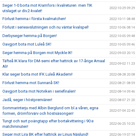
Seger 1-0 borta mot Kramfors i kvalreturen men TIK
2022-10-29 09:29
utslaget ur div.2-kvalet!
Förlust hemma i första kvalmatchen!
2022-10-11 08:48
Förlust i serieavslutningen och nu väntar kvalspel!
2022-10-06 08:14
Derbyseger hemma på Borgen!
2022-10-05 09:48
Oavgjort bota mot Luleå SK!
2022-10-05 09:46
Seger hemma på Borgen mot Myckle IK!
2022-09-03 20:15
Täfteå IK klara för DM-semi efter hattrick av 17-årige Amaal
2022-09-02 11:23
Ali!
Klar seger borta mot IFK Luleå Akademi!
2022-08-28 20:08
Förlust hemma mot Sunnanå SK!
2022-08-21 08:59
Oavgjort borta mot Notviken i seriefinalen!
2022-08-14 09:46
Jadå, seger i höstpremiären!
2022-08-07 21:20
Sommarinterju med Albin Berglund om bl.a våren, egna
2022-07-04 22:45
formen, drömförvärv och höstsäsongen!
Tungt och surt poängtapp efter bortakvittering i 90:e
2022-06-25 10:25
matchminuten!
Seger mot Lira BK efter hattrick av Linus Näslund!
2022-06-19 07:14