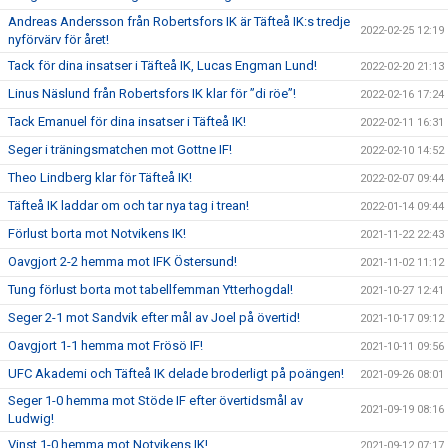
Andreas Andersson från Robertsfors IK är Täfteå IK:s tredje
2022-02-25 12:19
nyförvärv för året!
Tack för dina insatser i Täfteå IK, Lucas Engman Lund!
2022-02-20 21:13
Linus Näslund från Robertsfors IK klar för ”di röe”!
2022-02-16 17:24
Tack Emanuel för dina insatser i Täfteå IK!
2022-02-11 16:31
Seger i träningsmatchen mot Gottne IF!
2022-02-10 14:52
Theo Lindberg klar för Täfteå IK!
2022-02-07 09:44
Täfteå IK laddar om och tar nya tag i trean!
2022-01-14 09:44
Förlust borta mot Notvikens IK!
2021-11-22 22:43
Oavgjort 2-2 hemma mot IFK Östersund!
2021-11-02 11:12
Tung förlust borta mot tabellfemman Ytterhogdal!
2021-10-27 12:41
Seger 2-1 mot Sandvik efter mål av Joel på övertid!
2021-10-17 09:12
Oavgjort 1-1 hemma mot Frösö IF!
2021-10-11 09:56
UFC Akademi och Täfteå IK delade broderligt på poängen!
2021-09-26 08:01
Seger 1-0 hemma mot Stöde IF efter övertidsmål av
2021-09-19 08:16
Ludwig!
Vinst 1-0 hemma mot Notvikens IK!
2021-09-12 07:17