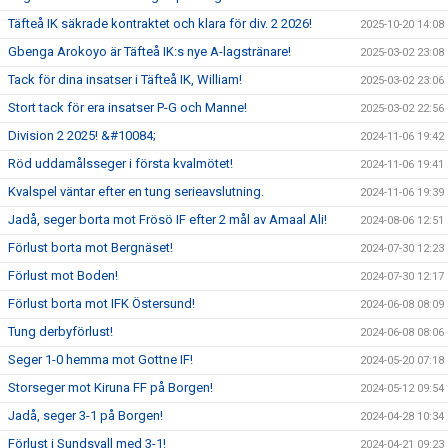
Täfteå IK säkrade kontraktet och klara för div. 2 2026!
2025-10-20 14:08
Gbenga Arokoyo är Täfteå IK:s nye A-lagstränare!
2025-03-02 23:08
Tack för dina insatser i Täfteå IK, William!
2025-03-02 23:06
Stort tack för era insatser P-G och Manne!
2025-03-02 22:56
Division 2 2025! &#10084;
2024-11-06 19:42
Röd uddamålsseger i första kvalmötet!
2024-11-06 19:41
Kvalspel väntar efter en tung serieavslutning.
2024-11-06 19:39
Jadå, seger borta mot Frösö IF efter 2 mål av Amaal Ali!
2024-08-06 12:51
Förlust borta mot Bergnäset!
2024-07-30 12:23
Förlust mot Boden!
2024-07-30 12:17
Förlust borta mot IFK Östersund!
2024-06-08 08:09
Tung derbyförlust!
2024-06-08 08:06
Seger 1-0 hemma mot Gottne IF!
2024-05-20 07:18
Storseger mot Kiruna FF på Borgen!
2024-05-12 09:54
Jadå, seger 3-1 på Borgen!
2024-04-28 10:34
Förlust i Sundsvall med 3-1!
2024-04-21 09:23