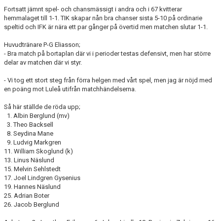
Fortsatt jämnt spel- och chansmässigt i andra och i 67 kvitterar
hemmalaget till 1-1. TIK skapar nån bra chanser sista 5-10 på ordinarie
speltid och IFK är nära ett par gånger på övertid men matchen slutar 1-1.
Huvudtränare P-G Eliasson;
- Bra match på bortaplan där vi i perioder testas defensivt, men har större
delar av matchen där vi styr.
- Vi tog ett stort steg från förra helgen med vårt spel, men jag är nöjd med
en poäng mot Luleå utifrån matchhändelserna.
Så här ställde de röda upp;
1. Albin Berglund (mv)
3. Theo Backsell
8. Seydina Mane
9. Ludvig Markgren
11. William Skoglund (k)
13. Linus Näslund
15. Melvin Sehlstedt
17. Joel Lindgren Gysenius
19. Hannes Näslund
25. Adrian Boter
26. Jacob Berglund