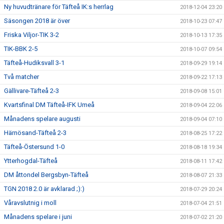
Ny huvudtränare för Täfteå IK:s herrlag
2018-12-04 23:20
Säsongen 2018 är över
2018-10-23 07:47
Friska Viljor-TIK 3-2
2018-10-13 17:35
TIK-BBK 2-5
2018-10-07 09:54
Täfteå-Hudiksvall 3-1
2018-09-29 19:14
Två matcher
2018-09-22 17:13
Gällivare-Täfteå 2-3
2018-09-08 15:01
Kvartsfinal DM Täfteå-IFK Umeå
2018-09-04 22:06
Månadens spelare augusti
2018-09-04 07:10
Härnösand-Täfteå 2-3
2018-08-25 17:22
Täfteå-Östersund 1-0
2018-08-18 19:34
Ytterhogdal-Täfteå
2018-08-11 17:42
DM åttondel Bergsbyn-Täfteå
2018-08-07 21:33
TGN 2018 2.0 är avklarad ;):)
2018-07-29 20:24
Våravslutnig i moll
2018-07-04 21:51
Månadens spelare i juni
2018-07-02 21:20