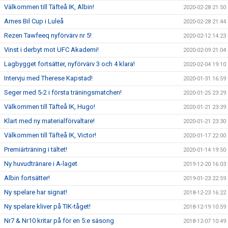
Välkommen till Täfteå IK, Albin!
2020-02-28 21:50
Arnes Bil Cup i Luleå
2020-02-28 21:44
Rezen Tawfeeq nyförvärv nr 5!
2020-02-12 14:23
Vinst i derbyt mot UFC Akademi!
2020-02-09 21:04
Lagbygget fortsätter, nyförvärv 3 och 4 klara!
2020-02-04 19:10
Intervju med Therese Kapstad!
2020-01-31 16:59
Seger med 5-2 i första träningsmatchen!
2020-01-25 23:29
Välkommen till Täfteå IK, Hugo!
2020-01-21 23:39
Klart med ny materialförvaltare!
2020-01-21 23:30
Välkommen till Täfteå IK, Victor!
2020-01-17 22:00
Premiärträning i tältet!
2020-01-14 19:50
Ny huvudtränare i A-laget
2019-12-20 16:03
Albin fortsätter!
2019-01-23 22:59
Ny spelare har signat!
2018-12-23 16:22
Ny spelare kliver på TIK-tåget!
2018-12-19 10:59
Nr7 & Nr10 kritar på för en 5:e säsong
2018-12-07 10:49