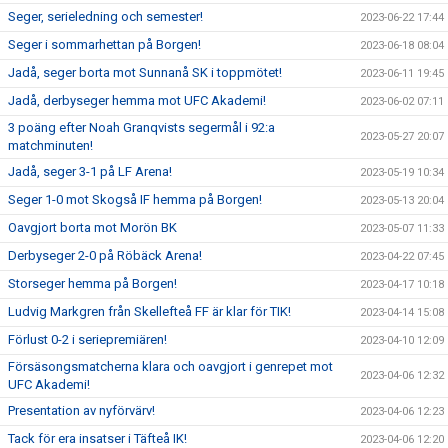
Seger, serieledning och semester!
2023-06-22 17:44
Seger i sommarhettan på Borgen!
2023-06-18 08:04
Jadå, seger borta mot Sunnanå SK i toppmötet!
2023-06-11 19:45
Jadå, derbyseger hemma mot UFC Akademi!
2023-06-02 07:11
3 poäng efter Noah Granqvists segermål i 92:a
2023-05-27 20:07
matchminuten!
Jadå, seger 3-1 på LF Arena!
2023-05-19 10:34
Seger 1-0 mot Skogså IF hemma på Borgen!
2023-05-13 20:04
Oavgjort borta mot Morön BK
2023-05-07 11:33
Derbyseger 2-0 på Röbäck Arena!
2023-04-22 07:45
Storseger hemma på Borgen!
2023-04-17 10:18
Ludvig Markgren från Skellefteå FF är klar för TIK!
2023-04-14 15:08
Förlust 0-2 i seriepremiären!
2023-04-10 12:09
Försäsongsmatcherna klara och oavgjort i genrepet mot
2023-04-06 12:32
UFC Akademi!
Presentation av nyförvärv!
2023-04-06 12:23
Tack för era insatser i Täfteå IK!
2023-04-06 12:20