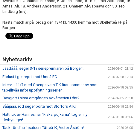
Avbytare; 2. Jonathan Eriksson, 6. Johan Lindh, 10. Benjamin Zakrisson, 16.
Amaal Ali, 18. Andreas Andersson, 21. Ghanem Al-Sabaawi och 30. Teo
Lindberg (mv).
Nästa match är på lördag den 13/4 kl. 14:00 hemma mot Skellefteå FF på
Borgen.
Nyhetsarkiv
Jaadååå, seger 3-1 i seriepremiären på Borgen!
2026-08-01 21:12
Förlust i genrepet mot Umeå FC.
2026-07-28 12:14
Intervju 11/7 med Gbenga vars TIK firar sommarlov som
2026-07-18 09:35
tabelltvåa inför uppflyttningsserien!
Oavgjort i sista omgången av vårserien i div.2!
2026-07-05 20:58
Sååjaaa, röd seger borta mot Storfors AIK!
2026-06-18 23:54
Hattrick av Hannes när "Fiskarpojkarna" tog en ny
2026-06-10 08:06
derbyseger!
Tack för dina insatser i Täfteå IK, Victor Åström!
2026-06-05