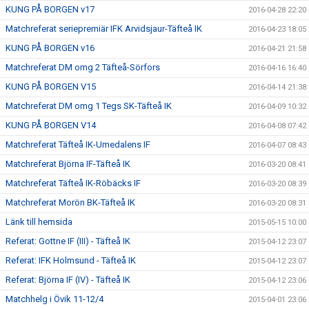
KUNG PÅ BORGEN v17
2016-04-28 22:20
Matchreferat seriepremiär IFK Arvidsjaur-Täfteå IK
2016-04-23 18:05
KUNG PÅ BORGEN v16
2016-04-21 21:58
Matchreferat DM omg 2 Täfteå-Sörfors
2016-04-16 16:40
KUNG PÅ BORGEN V15
2016-04-14 21:38
Matchreferat DM omg 1 Tegs SK-Täfteå IK
2016-04-09 10:32
KUNG PÅ BORGEN V14
2016-04-08 07:42
Matchreferat Täfteå IK-Umedalens IF
2016-04-07 08:43
Matchreferat Björna IF-Täfteå IK
2016-03-20 08:41
Matchreferat Täfteå IK-Röbäcks IF
2016-03-20 08:39
Matchreferat Morön BK-Täfteå IK
2016-03-20 08:31
Länk till hemsida
2015-05-15 10:00
Referat: Gottne IF (III) - Täfteå IK
2015-04-12 23:07
Referat: IFK Holmsund - Täfteå IK
2015-04-12 23:07
Referat: Björna IF (IV) - Täfteå IK
2015-04-12 23:06
Matchhelg i Övik 11-12/4
2015-04-01 23:06