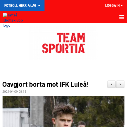
FOTBOLL HERR A-LAG
LOGGA IN
HEM
NYHETER
KALENDER
TRUPPEN
GÄSTBOK
Oavgjort borta mot IFK Luleå!
<
>
BILDGALLERI
2024-04-09 08:15
DOKUMENT
KONTAKT
MATCHER