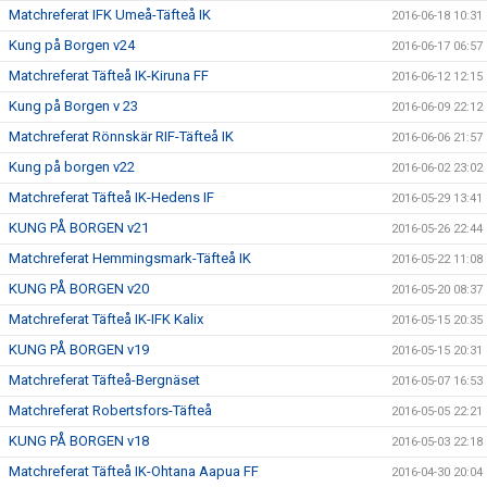
Matchreferat IFK Umeå-Täfteå IK
2016-06-18 10:31
Kung på Borgen v24
2016-06-17 06:57
Matchreferat Täfteå IK-Kiruna FF
2016-06-12 12:15
Kung på Borgen v 23
2016-06-09 22:12
Matchreferat Rönnskär RIF-Täfteå IK
2016-06-06 21:57
Kung på borgen v22
2016-06-02 23:02
Matchreferat Täfteå IK-Hedens IF
2016-05-29 13:41
KUNG PÅ BORGEN v21
2016-05-26 22:44
Matchreferat Hemmingsmark-Täfteå IK
2016-05-22 11:08
KUNG PÅ BORGEN v20
2016-05-20 08:37
Matchreferat Täfteå IK-IFK Kalix
2016-05-15 20:35
KUNG PÅ BORGEN v19
2016-05-15 20:31
Matchreferat Täfteå-Bergnäset
2016-05-07 16:53
Matchreferat Robertsfors-Täfteå
2016-05-05 22:21
KUNG PÅ BORGEN v18
2016-05-03 22:18
Matchreferat Täfteå IK-Ohtana Aapua FF
2016-04-30 20:04