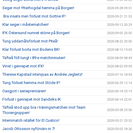
Seger mot Ytterhogdal hemma på Borgen!
2020-09-28 09:51
Bra insats men förlust mot Gottne IF!
2020-09-21 21:53
Klar seger i måstematchen!
2020-09-12 20:29
IFK Östersund numret större på Borgen!
2020-09-05 20:05
Tung uddamålsförlust mot Piteå!
2020-08-22 20:00
Klar förlust borta mot Bodens BK!
2020-08-15 19:03
Täfteå föll tungt i 89:e matchminuten!
2020-08-09 08:49
Vinst i genrepet mot IFK!
2020-08-02 09:09
Therese Kapstad intervjuas av Andrée Jeglertz!
2020-07-16 18:54
Tung förlust hemma mot Stöde IF!
2020-06-29 12:14
Oavgjort i seriepremiären!
2020-06-18 23:19
Förlust i genrepet mot Sandviks IK
2020-06-14 22:01
Täfteå stod upp bra i träningsmatchen mot Team
2020-03-28 23:56
Thorengruppen!
Internmatch istället för El Custico!
2020-03-21 23:52
Jacob Ottosson nyförvärv nr 7!
2020-03-02 18:26