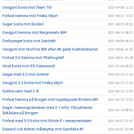
Oavgjort borta mot Team TG!
2021-09-09 12:52
Förlust hemma mot Friska Viljor!
2021-08-27 13:57
Seger borta mot Boden!
2021-08-22 08:23
Oavgjort hemma mot Bergnäsets AIK!
2021-08-15 08:21
Derbyseger borta mot Sandvik!
2021-08-08 08:54
Oavgjort mot Storfors AIK efter ett galet övertidsdrama!
2021-08-06 20:25
Förlust 0-2 hemma mot Ytterhogdal!
2021-08-01 09:28
Vinst borta mot IFK Östersund!
2021-07-04 08:25
Seger med 3-2 mot Gottne!
2021-06-29 21:53
Oavgjort 2-2 borta mot Friska Viljor!
2021-06-23 13:42
Gottne vann med 2-0!
2021-06-23 13:39
Förlust hemma på Borgen mot topptippade Bodens BK!
2021-06-23 13:35
Seger i hemmapremiären med 2-1 inför 100 jublande
2021-06-10 08:52
åskådare på Borgen!
Förlust med 5-3 borta mot Stöde IF i seriepremiären!
2021-06-07 10:47
Edward och Adrian målskyttar mot Sandviks IK!
2021-06-01 23:48