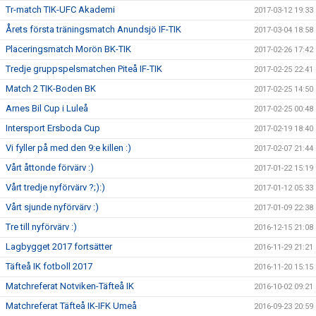
Tr-match TIK-UFC Akademi
2017-03-12 19:33
Årets första träningsmatch Anundsjö IF-TIK
2017-03-04 18:58
Placeringsmatch Morön BK-TIK
2017-02-26 17:42
Tredje gruppspelsmatchen Piteå IF-TIK
2017-02-25 22:41
Match 2 TIK-Boden BK
2017-02-25 14:50
Arnes Bil Cup i Luleå
2017-02-25 00:48
Intersport Ersboda Cup
2017-02-19 18:40
Vi fyller på med den 9:e killen :)
2017-02-07 21:44
Vårt åttonde förvärv :)
2017-01-22 15:19
Vårt tredje nyförvärv ?;):)
2017-01-12 05:33
Vårt sjunde nyförvärv :)
2017-01-09 22:38
Tre till nyförvärv :)
2016-12-15 21:08
Lagbygget 2017 fortsätter
2016-11-29 21:21
Täfteå IK fotboll 2017
2016-11-20 15:15
Matchreferat Notviken-Täfteå IK
2016-10-02 09:21
Matchreferat Täfteå IK-IFK Umeå
2016-09-23 20:59