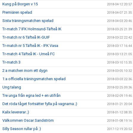
Kung på Borgen v 15
2018-04-12 20:57
Premiären spelad
2018-04-07 21:35
Sista träningsmatchen spelad
2018-04-03 20:46
Tr-match 7 IFK Holmsund-Täfteå IK
2018-03-25 21:39
Tr-match nr 6 Täfteå IK-GUIF
2018-03-22 22:42
Tr-match nr 5 Täfteå IK - IFK Vasa
2018-03-17 16:44
Tr-match 4 Täfteå IK - Umeå FC
2018-03-13 21:05
Tr-match 3
2018-03-10 15:35
2:a matchen inom ett dygn
2018-03-05 10:32
1:a officiella träningsmatchen spelad
2018-03-03 22:36
Ung talang
2018-02-25 09:36
Tre unga från egna led + en utifrån
2018-02-09 19:46
Det röda tåget fortsätter fylla på vagnarna ;)
2018-01-21 20:04
Kalix levererar ;)
2018-01-12 08:35
Välkommen Oscar Sandström
2018-01-08 19:16
Silly Season rullar på :)
2017-12-19 20:52