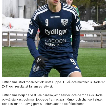
DIV 2 NORRLAND HÖST UPPFLYTTNING 2026
Täftingarna stod för en helt ok insats uppe i Luleå och matchen slutade 1-1
(0-1) och resultatet får anses rättvist.
Täftingarna började bäst i en ganska jämn halvlek och de röda avslutade
också starkast och man jobbade fram ett par hörnor och chanser i slutet
och i 46 kunde Ludvig göra 0-1 efter Jacobs perfekta hörna.