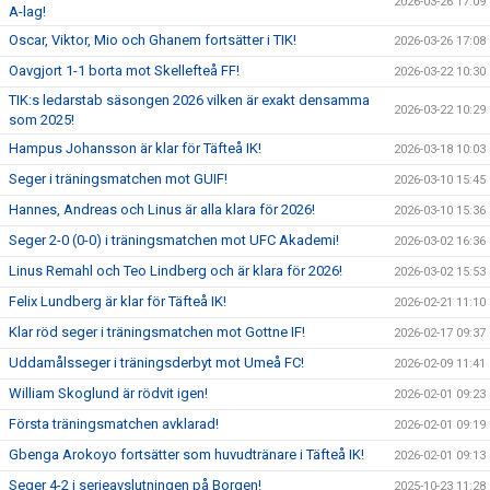
2026-03-26 17:09
A-lag!
Oscar, Viktor, Mio och Ghanem fortsätter i TIK!
2026-03-26 17:08
Oavgjort 1-1 borta mot Skellefteå FF!
2026-03-22 10:30
TIK:s ledarstab säsongen 2026 vilken är exakt densamma
2026-03-22 10:29
som 2025!
Hampus Johansson är klar för Täfteå IK!
2026-03-18 10:03
Seger i träningsmatchen mot GUIF!
2026-03-10 15:45
Hannes, Andreas och Linus är alla klara för 2026!
2026-03-10 15:36
Seger 2-0 (0-0) i träningsmatchen mot UFC Akademi!
2026-03-02 16:36
Linus Remahl och Teo Lindberg och är klara för 2026!
2026-03-02 15:53
Felix Lundberg är klar för Täfteå IK!
2026-02-21 11:10
Klar röd seger i träningsmatchen mot Gottne IF!
2026-02-17 09:37
Uddamålsseger i träningsderbyt mot Umeå FC!
2026-02-09 11:41
William Skoglund är rödvit igen!
2026-02-01 09:23
Första träningsmatchen avklarad!
2026-02-01 09:19
Gbenga Arokoyo fortsätter som huvudtränare i Täfteå IK!
2026-02-01 09:13
Seger 4-2 i serieavslutningen på Borgen!
2025-10-23 11:28