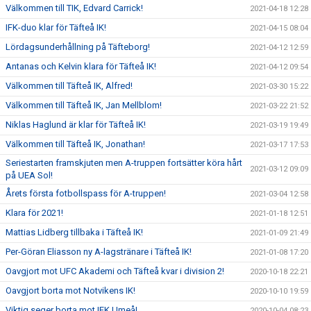
Välkommen till TIK, Edvard Carrick!
2021-04-18 12:28
IFK-duo klar för Täfteå IK!
2021-04-15 08:04
Lördagsunderhållning på Täfteborg!
2021-04-12 12:59
Antanas och Kelvin klara för Täfteå IK!
2021-04-12 09:54
Välkommen till Täfteå IK, Alfred!
2021-03-30 15:22
Välkommen till Täfteå IK, Jan Mellblom!
2021-03-22 21:52
Niklas Haglund är klar för Täfteå IK!
2021-03-19 19:49
Välkommen till Täfteå IK, Jonathan!
2021-03-17 17:53
Seriestarten framskjuten men A-truppen fortsätter köra hårt
2021-03-12 09:09
på UEA Sol!
Årets första fotbollspass för A-truppen!
2021-03-04 12:58
Klara för 2021!
2021-01-18 12:51
Mattias Lidberg tillbaka i Täfteå IK!
2021-01-09 21:49
Per-Göran Eliasson ny A-lagstränare i Täfteå IK!
2021-01-08 17:20
Oavgjort mot UFC Akademi och Täfteå kvar i division 2!
2020-10-18 22:21
Oavgjort borta mot Notvikens IK!
2020-10-10 19:59
Viktig seger borta mot IFK Umeå!
2020-10-04 08:23