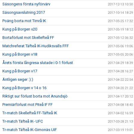
Säsongens första nyförvärv
2017-12-13 10:50
Säsongsavslutning 2017
2017-10-14 18:29
Poäng borta mot Timrå IK
2017-05-25 17:32
Kung på Borgen v20
2017-05-19 18:12
Bortaförlust mot Skellefteå FF
2017-05-12 06:32
Matchreferat Täfteå IK-Hudiksvalls FFF
2017-05-06 19:06
Kung på Borgen v18
2017-05-05 20:06
Årets första långresa slutade i 0-1 förlust
2017-04-29 18:39
Kung på Borgen v17
2017-04-28 16:27
Äntligen seger :):)
2017-04-22 22:54
Kung på Borgen v 14 o 16
2017-04-20 21:22
Riktigt sur förlust borta mot Anundsjö
2017-04-17 20:12
Premiärförlust mot Piteå IF FF
2017-04-08 18:40
Tr-match Skellefteå FF-Täfteå IK
2017-04-02 16:59
Tr-match Täfteå IK- UFC
2017-03-28 21:13
Tr-match Täfteå IK-Gimonäs UIF
2017-03-19 19:01