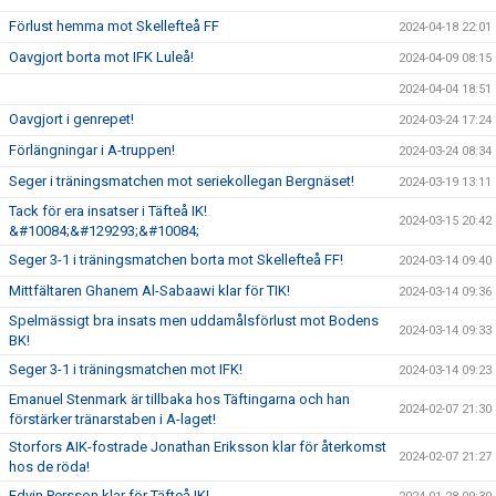
Förlust hemma mot Skellefteå FF
2024-04-18 22:01
Oavgjort borta mot IFK Luleå!
2024-04-09 08:15
2024-04-04 18:51
Oavgjort i genrepet!
2024-03-24 17:24
Förlängningar i A-truppen!
2024-03-24 08:34
Seger i träningsmatchen mot seriekollegan Bergnäset!
2024-03-19 13:11
Tack för era insatser i Täfteå IK!
2024-03-15 20:42
&#10084;&#129293;&#10084;
Seger 3-1 i träningsmatchen borta mot Skellefteå FF!
2024-03-14 09:40
Mittfältaren Ghanem Al-Sabaawi klar för TIK!
2024-03-14 09:36
Spelmässigt bra insats men uddamålsförlust mot Bodens
2024-03-14 09:33
BK!
Seger 3-1 i träningsmatchen mot IFK!
2024-03-14 09:23
Emanuel Stenmark är tillbaka hos Täftingarna och han
2024-02-07 21:30
förstärker tränarstaben i A-laget!
Storfors AIK-fostrade Jonathan Eriksson klar för återkomst
2024-02-07 21:27
hos de röda!
Edvin Persson klar för Täfteå IK!