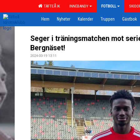
TÄFTEÅ IK
INNEBANDY
FOTBOLL
SKIDO
Hem
Nyheter
Kalender
Truppen
Gästbok
Seger i träningsmatchen mot seri
Bergnäset!
2024-03-19 13:11