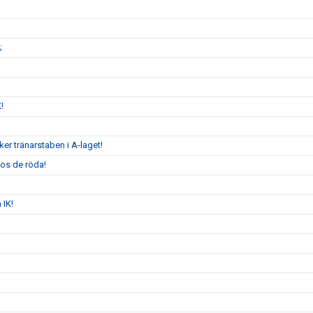
;
K!
er tränarstaben i A-laget!
hos de röda!
 IK!