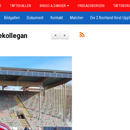
R
TÄFTEHALLEN
BINGO & DANSER
FREDAGSBORGEN
TÄFTEBOR
Bildgalleri
Dokument
Kontakt
Matcher
Div 2 Norrland Höst Uppf
ekollegan
<
>