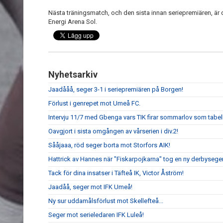
Nästa träningsmatch, och den sista innan seriepremiären, är
Energi Arena Sol.
Nyhetsarkiv
Jaadååå, seger 3-1 i seriepremiären på Borgen!
Förlust i genrepet mot Umeå FC.
Intervju 11/7 med Gbenga vars TIK firar sommarlov som tabell
Oavgjort i sista omgången av vårserien i div.2!
Sååjaaa, röd seger borta mot Storfors AIK!
Hattrick av Hannes när "Fiskarpojkarna" tog en ny derbyseger
Tack för dina insatser i Täfteå IK, Victor Åström!
Jaadåå, seger mot IFK Umeå!
Ny sur uddamålsförlust mot Skellefteå...
Seger mot serieledaren IFK Luleå!