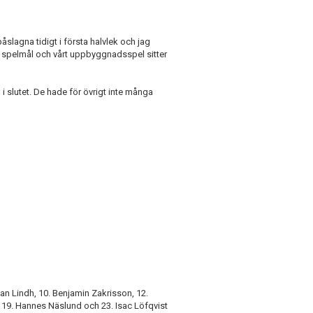
 påslagna tidigt i första halvlek och jag
ina spelmål och vårt uppbyggnadsspel sitter
l i slutet. De hade för övrigt inte många
han Lindh, 10. Benjamin Zakrisson, 12.
 19. Hannes Näslund och 23. Isac Löfqvist