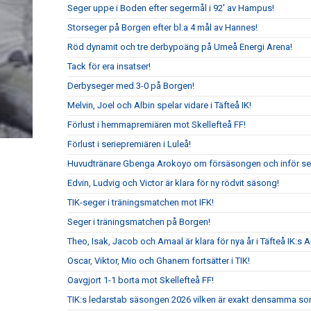
Seger uppe i Boden efter segermål i 92' av Hampus!
Storseger på Borgen efter bl.a 4 mål av Hannes!
Röd dynamit och tre derbypoäng på Umeå Energi Arena!
Tack för era insatser!
Derbyseger med 3-0 på Borgen!
Melvin, Joel och Albin spelar vidare i Täfteå IK!
Förlust i hemmapremiären mot Skellefteå FF!
Förlust i seriepremiären i Luleå!
Huvudtränare Gbenga Arokoyo om försäsongen och inför ser
Edvin, Ludvig och Victor är klara för ny rödvit säsong!
TIK-seger i träningsmatchen mot IFK!
Seger i träningsmatchen på Borgen!
Theo, Isak, Jacob och Amaal är klara för nya år i Täfteå IK:s A
Oscar, Viktor, Mio och Ghanem fortsätter i TIK!
Oavgjort 1-1 borta mot Skellefteå FF!
TIK:s ledarstab säsongen 2026 vilken är exakt densamma so