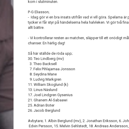
kom i slutminuten.
P-G Eliasson;
- Idag gör vi en bra insats utifrån vad vi vill göra. Spelarna är
tycker vi får styr på händelserna hela halvleken. Vi gör två f
allt bättre.
- Vi kontrollerar resten av matchen, släpper till ett onödigt må
chanser. En härlig dag!
Så här ställde de röda upp;
30. Teo Lindberg (mv)
3. Theo Backsell
7. Felix Pihlajamaa Jonsson
8. Seydina Mane
9. Ludvig Markgren
11. William Skoglund (k)
13. Linus Näslund
17. Joel Lindgren Gysenius
21. Ghanem Al-Sabaawi
25. Adrian Boter
26. Jacob Berglund
Avbytare; 1. Albin Berglund (mv), 2. Jonathan Eriksson, 6. Jo
Edvin Persson, 15. Melvin Sehlstedt, 18. Andreas Andersson,