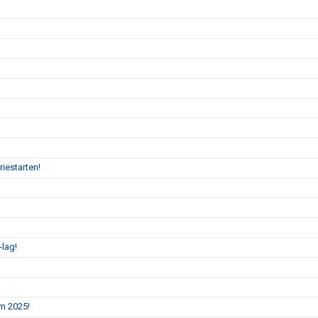
iestarten!
-lag!
m 2025!