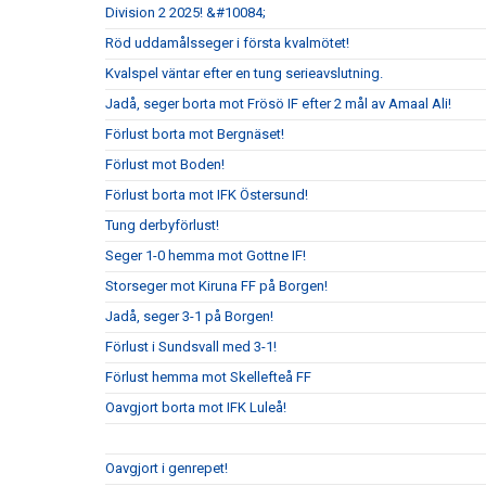
Division 2 2025! &#10084;
Röd uddamålsseger i första kvalmötet!
Kvalspel väntar efter en tung serieavslutning.
Jadå, seger borta mot Frösö IF efter 2 mål av Amaal Ali!
Förlust borta mot Bergnäset!
Förlust mot Boden!
Förlust borta mot IFK Östersund!
Tung derbyförlust!
Seger 1-0 hemma mot Gottne IF!
Storseger mot Kiruna FF på Borgen!
Jadå, seger 3-1 på Borgen!
Förlust i Sundsvall med 3-1!
Förlust hemma mot Skellefteå FF
Oavgjort borta mot IFK Luleå!
Oavgjort i genrepet!