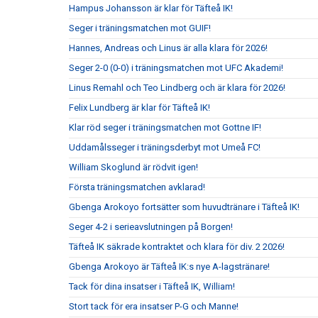
Hampus Johansson är klar för Täfteå IK!
Seger i träningsmatchen mot GUIF!
Hannes, Andreas och Linus är alla klara för 2026!
Seger 2-0 (0-0) i träningsmatchen mot UFC Akademi!
Linus Remahl och Teo Lindberg och är klara för 2026!
Felix Lundberg är klar för Täfteå IK!
Klar röd seger i träningsmatchen mot Gottne IF!
Uddamålsseger i träningsderbyt mot Umeå FC!
William Skoglund är rödvit igen!
Första träningsmatchen avklarad!
Gbenga Arokoyo fortsätter som huvudtränare i Täfteå IK!
Seger 4-2 i serieavslutningen på Borgen!
Täfteå IK säkrade kontraktet och klara för div. 2 2026!
Gbenga Arokoyo är Täfteå IK:s nye A-lagstränare!
Tack för dina insatser i Täfteå IK, William!
Stort tack för era insatser P-G och Manne!