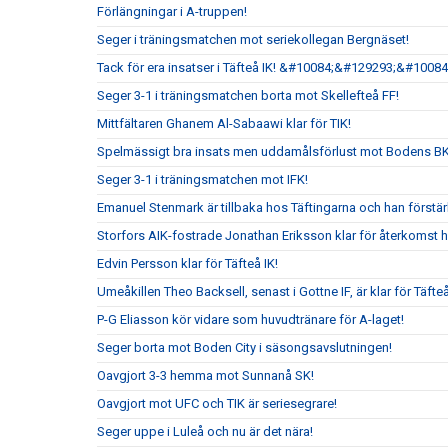
Förlängningar i A-truppen!
Seger i träningsmatchen mot seriekollegan Bergnäset!
Tack för era insatser i Täfteå IK! &#10084;&#129293;&#10084
Seger 3-1 i träningsmatchen borta mot Skellefteå FF!
Mittfältaren Ghanem Al-Sabaawi klar för TIK!
Spelmässigt bra insats men uddamålsförlust mot Bodens B
Seger 3-1 i träningsmatchen mot IFK!
Emanuel Stenmark är tillbaka hos Täftingarna och han förstärk
Storfors AIK-fostrade Jonathan Eriksson klar för återkomst 
Edvin Persson klar för Täfteå IK!
Umeåkillen Theo Backsell, senast i Gottne IF, är klar för Täfteå
P-G Eliasson kör vidare som huvudtränare för A-laget!
Seger borta mot Boden City i säsongsavslutningen!
Oavgjort 3-3 hemma mot Sunnanå SK!
Oavgjort mot UFC och TIK är seriesegrare!
Seger uppe i Luleå och nu är det nära!