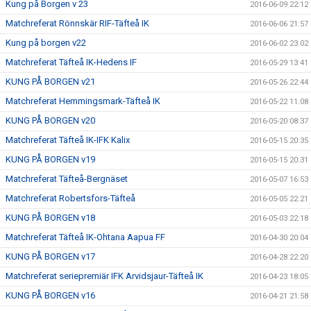
Kung på Borgen v 23
2016-06-09 22:12
Matchreferat Rönnskär RIF-Täfteå IK
2016-06-06 21:57
Kung på borgen v22
2016-06-02 23:02
Matchreferat Täfteå IK-Hedens IF
2016-05-29 13:41
KUNG PÅ BORGEN v21
2016-05-26 22:44
Matchreferat Hemmingsmark-Täfteå IK
2016-05-22 11:08
KUNG PÅ BORGEN v20
2016-05-20 08:37
Matchreferat Täfteå IK-IFK Kalix
2016-05-15 20:35
KUNG PÅ BORGEN v19
2016-05-15 20:31
Matchreferat Täfteå-Bergnäset
2016-05-07 16:53
Matchreferat Robertsfors-Täfteå
2016-05-05 22:21
KUNG PÅ BORGEN v18
2016-05-03 22:18
Matchreferat Täfteå IK-Ohtana Aapua FF
2016-04-30 20:04
KUNG PÅ BORGEN v17
2016-04-28 22:20
Matchreferat seriepremiär IFK Arvidsjaur-Täfteå IK
2016-04-23 18:05
KUNG PÅ BORGEN v16
2016-04-21 21:58