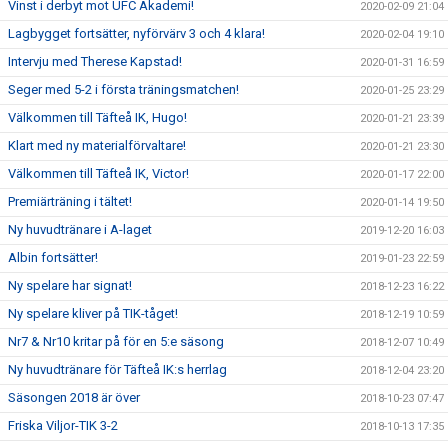
Vinst i derbyt mot UFC Akademi!
2020-02-09 21:04
Lagbygget fortsätter, nyförvärv 3 och 4 klara!
2020-02-04 19:10
Intervju med Therese Kapstad!
2020-01-31 16:59
Seger med 5-2 i första träningsmatchen!
2020-01-25 23:29
Välkommen till Täfteå IK, Hugo!
2020-01-21 23:39
Klart med ny materialförvaltare!
2020-01-21 23:30
Välkommen till Täfteå IK, Victor!
2020-01-17 22:00
Premiärträning i tältet!
2020-01-14 19:50
Ny huvudtränare i A-laget
2019-12-20 16:03
Albin fortsätter!
2019-01-23 22:59
Ny spelare har signat!
2018-12-23 16:22
Ny spelare kliver på TIK-tåget!
2018-12-19 10:59
Nr7 & Nr10 kritar på för en 5:e säsong
2018-12-07 10:49
Ny huvudtränare för Täfteå IK:s herrlag
2018-12-04 23:20
Säsongen 2018 är över
2018-10-23 07:47
Friska Viljor-TIK 3-2
2018-10-13 17:35