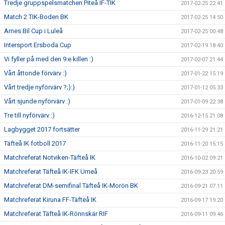
Tredje gruppspelsmatchen Piteå IF-TIK
2017-02-25 22:41
Match 2 TIK-Boden BK
2017-02-25 14:50
Arnes Bil Cup i Luleå
2017-02-25 00:48
Intersport Ersboda Cup
2017-02-19 18:40
Vi fyller på med den 9:e killen :)
2017-02-07 21:44
Vårt åttonde förvärv :)
2017-01-22 15:19
Vårt tredje nyförvärv ?;):)
2017-01-12 05:33
Vårt sjunde nyförvärv :)
2017-01-09 22:38
Tre till nyförvärv :)
2016-12-15 21:08
Lagbygget 2017 fortsätter
2016-11-29 21:21
Täfteå IK fotboll 2017
2016-11-20 15:15
Matchreferat Notviken-Täfteå IK
2016-10-02 09:21
Matchreferat Täfteå IK-IFK Umeå
2016-09-23 20:59
Matchreferat DM-semifinal Täfteå IK-Morön BK
2016-09-21 07:11
Matchreferat Kiruna FF-Täfteå IK
2016-09-17 19:20
Matchreferat Täfteå IK-Rönnskär RIF
2016-09-11 09:46