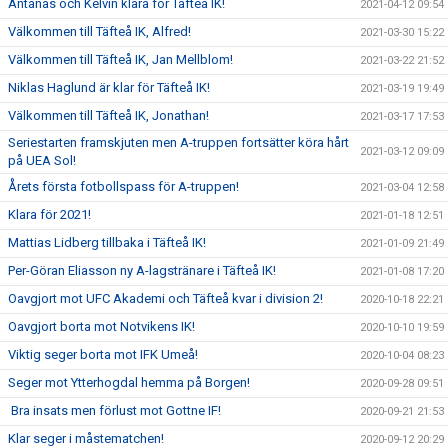
Antanas och Kelvin klara för Täfteå IK!
2021-04-12 09:54
Välkommen till Täfteå IK, Alfred!
2021-03-30 15:22
Välkommen till Täfteå IK, Jan Mellblom!
2021-03-22 21:52
Niklas Haglund är klar för Täfteå IK!
2021-03-19 19:49
Välkommen till Täfteå IK, Jonathan!
2021-03-17 17:53
Seriestarten framskjuten men A-truppen fortsätter köra hårt
2021-03-12 09:09
på UEA Sol!
Årets första fotbollspass för A-truppen!
2021-03-04 12:58
Klara för 2021!
2021-01-18 12:51
Mattias Lidberg tillbaka i Täfteå IK!
2021-01-09 21:49
Per-Göran Eliasson ny A-lagstränare i Täfteå IK!
2021-01-08 17:20
Oavgjort mot UFC Akademi och Täfteå kvar i division 2!
2020-10-18 22:21
Oavgjort borta mot Notvikens IK!
2020-10-10 19:59
Viktig seger borta mot IFK Umeå!
2020-10-04 08:23
Seger mot Ytterhogdal hemma på Borgen!
2020-09-28 09:51
Bra insats men förlust mot Gottne IF!
2020-09-21 21:53
Klar seger i måstematchen!
2020-09-12 20:29