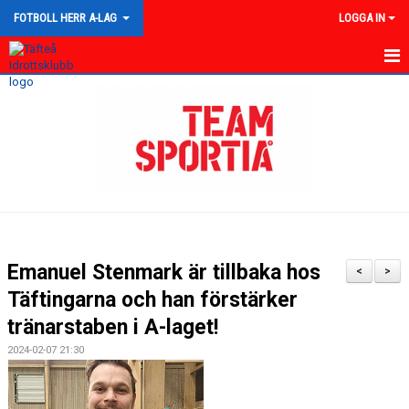
FOTBOLL HERR A-LAG
LOGGA IN
HEM
NYHETER
KALENDER
TRUPPEN
GÄSTBOK
Emanuel Stenmark är tillbaka hos
<
>
BILDGALLERI
Täftingarna och han förstärker
tränarstaben i A-laget!
DOKUMENT
2024-02-07 21:30
KONTAKT
MATCHER