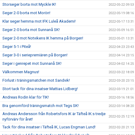
Storseger borta mot Myckle IK!
2022-05-22 09:53
Seger 2-0 borta mot Morön!
2022-05-19 08:16
Klar seger hemma mot IFK Luleå Akademi!
2022-05-17 13:31
Seger 2-0 borta mot Sunnanå SK!
2022-05-09 16:51
Seger 2-0 mot Notvikens IK hemma på Borgen!
2022-05-01 13:31
Seger 5-1 i Piteå!
2022-04-23 23:43
Seger 3-0 i seriepremiären på Borgen!
2022-04-14 23:15
Seger i genrepet mot Sunnanå SK!
2022-04-02 14:25
Välkommen Magnus!
2022-03-22 18:09
Förlust i träningsmatchen mot Sandvik!
2022-03-20 23:15
Stort tack för dina insatser Mattias Lidberg!
2022-03-19 21:01
Andreas Rodin klar för TIK!
2022-03-16 18:56
Bra genomförd träningsmatch mot Tegs SK!
2022-03-14 08:20
Andreas Andersson från Robertsfors IK är Täfteå IK:s tredje
2022-02-25 12:19
nyförvärv för året!
Tack för dina insatser i Täfteå IK, Lucas Engman Lund!
2022-02-20 21:13