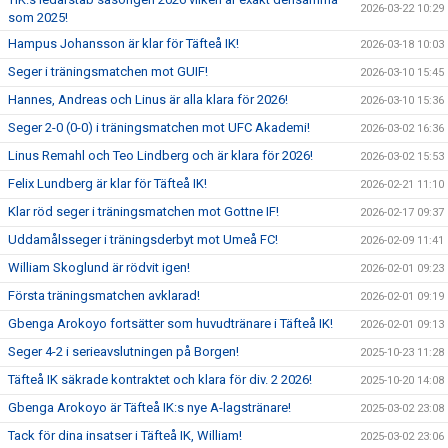
2026-03-22 10:29
som 2025!
Hampus Johansson är klar för Täfteå IK!
2026-03-18 10:03
Seger i träningsmatchen mot GUIF!
2026-03-10 15:45
Hannes, Andreas och Linus är alla klara för 2026!
2026-03-10 15:36
Seger 2-0 (0-0) i träningsmatchen mot UFC Akademi!
2026-03-02 16:36
Linus Remahl och Teo Lindberg och är klara för 2026!
2026-03-02 15:53
Felix Lundberg är klar för Täfteå IK!
2026-02-21 11:10
Klar röd seger i träningsmatchen mot Gottne IF!
2026-02-17 09:37
Uddamålsseger i träningsderbyt mot Umeå FC!
2026-02-09 11:41
William Skoglund är rödvit igen!
2026-02-01 09:23
Första träningsmatchen avklarad!
2026-02-01 09:19
Gbenga Arokoyo fortsätter som huvudtränare i Täfteå IK!
2026-02-01 09:13
Seger 4-2 i serieavslutningen på Borgen!
2025-10-23 11:28
Täfteå IK säkrade kontraktet och klara för div. 2 2026!
2025-10-20 14:08
Gbenga Arokoyo är Täfteå IK:s nye A-lagstränare!
2025-03-02 23:08
Tack för dina insatser i Täfteå IK, William!
2025-03-02 23:06