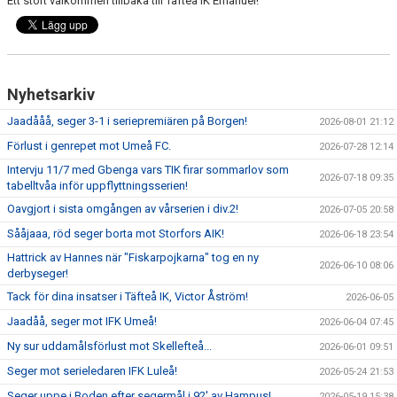
Ett stort välkommen tillbaka till Täfteå IK Emanuel!
Nyhetsarkiv
Jaadååå, seger 3-1 i seriepremiären på Borgen!
2026-08-01 21:12
Förlust i genrepet mot Umeå FC.
2026-07-28 12:14
Intervju 11/7 med Gbenga vars TIK firar sommarlov som
2026-07-18 09:35
tabelltvåa inför uppflyttningsserien!
Oavgjort i sista omgången av vårserien i div.2!
2026-07-05 20:58
Sååjaaa, röd seger borta mot Storfors AIK!
2026-06-18 23:54
Hattrick av Hannes när "Fiskarpojkarna" tog en ny
2026-06-10 08:06
derbyseger!
Tack för dina insatser i Täfteå IK, Victor Åström!
2026-06-05
Jaadåå, seger mot IFK Umeå!
2026-06-04 07:45
Ny sur uddamålsförlust mot Skellefteå...
2026-06-01 09:51
Seger mot serieledaren IFK Luleå!
2026-05-24 21:53
Seger uppe i Boden efter segermål i 92' av Hampus!
2026-05-19 15:38