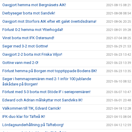
Oavgjort hemma mot Bergnäsets AIK!
2021-08-15 08:21
Derbyseger borta mot Sandvik!
2021-08-08 08:54
Oavgjort mot Storfors AIK efter ett galet övertidsdrama!
2021-08-06 20:25
Förlust 0-2 hemma mot Ytterhogdal!
2021-08-01 09:28
Vinst borta mot IFK Östersund!
2021-07-04 08:25
Seger med 3-2 mot Gottne!
2021-06-29 21:53
Oavgjort 2-2 borta mot Friska Viljor!
2021-06-23 13:42
Gottne vann med 2-0!
2021-06-23 13:39
Förlust hemma på Borgen mot topptippade Bodens BK!
2021-06-23 13:35
Seger i hemmapremiären med 2-1 inför 100 jublande
2021-06-10 08:52
åskådare på Borgen!
Förlust med 5-3 borta mot Stöde IF i seriepremiären!
2021-06-07 10:47
Edward och Adrian målskyttar mot Sandviks IK!
2021-06-01 23:48
Välkommen till TIK, Edvard Carrick!
2021-04-18 12:28
IFK-duo klar för Täfteå IK!
2021-04-15 08:04
Lördagsunderhållning på Täfteborg!
2021-04-12 12:59