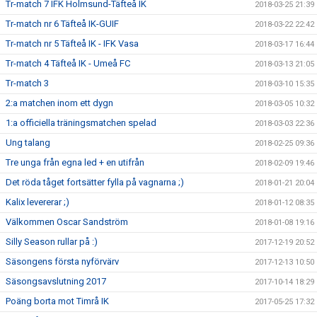
Tr-match 7 IFK Holmsund-Täfteå IK
2018-03-25 21:39
Tr-match nr 6 Täfteå IK-GUIF
2018-03-22 22:42
Tr-match nr 5 Täfteå IK - IFK Vasa
2018-03-17 16:44
Tr-match 4 Täfteå IK - Umeå FC
2018-03-13 21:05
Tr-match 3
2018-03-10 15:35
2:a matchen inom ett dygn
2018-03-05 10:32
1:a officiella träningsmatchen spelad
2018-03-03 22:36
Ung talang
2018-02-25 09:36
Tre unga från egna led + en utifrån
2018-02-09 19:46
Det röda tåget fortsätter fylla på vagnarna ;)
2018-01-21 20:04
Kalix levererar ;)
2018-01-12 08:35
Välkommen Oscar Sandström
2018-01-08 19:16
Silly Season rullar på :)
2017-12-19 20:52
Säsongens första nyförvärv
2017-12-13 10:50
Säsongsavslutning 2017
2017-10-14 18:29
Poäng borta mot Timrå IK
2017-05-25 17:32