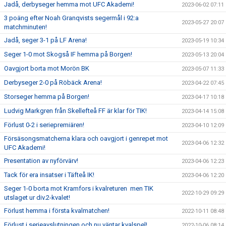
Jadå, derbyseger hemma mot UFC Akademi!
2023-06-02 07:11
3 poäng efter Noah Granqvists segermål i 92:a
2023-05-27 20:07
matchminuten!
Jadå, seger 3-1 på LF Arena!
2023-05-19 10:34
Seger 1-0 mot Skogså IF hemma på Borgen!
2023-05-13 20:04
Oavgjort borta mot Morön BK
2023-05-07 11:33
Derbyseger 2-0 på Röbäck Arena!
2023-04-22 07:45
Storseger hemma på Borgen!
2023-04-17 10:18
Ludvig Markgren från Skellefteå FF är klar för TIK!
2023-04-14 15:08
Förlust 0-2 i seriepremiären!
2023-04-10 12:09
Försäsongsmatcherna klara och oavgjort i genrepet mot
2023-04-06 12:32
UFC Akademi!
Presentation av nyförvärv!
2023-04-06 12:23
Tack för era insatser i Täfteå IK!
2023-04-06 12:20
Seger 1-0 borta mot Kramfors i kvalreturen men TIK
2022-10-29 09:29
utslaget ur div.2-kvalet!
Förlust hemma i första kvalmatchen!
2022-10-11 08:48
Förlust i serieavslutningen och nu väntar kvalspel!
2022-10-06 08:14