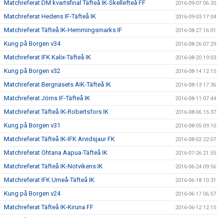
Matchreferat DM kvartsfinal Täfteå IK-Skellefteå FF
2016-09-07 06:20
Matchreferat Hedens IF-Täfteå IK
2016-09-03 17:04
Matchreferat Täfteå IK-Hemmingsmarks IF
2016-08-27 16:01
Kung på Borgen v34
2016-08-26 07:29
Matchreferat IFK Kalix-Täfteå IK
2016-08-20 19:03
Kung på Borgen v32
2016-08-14 12:15
Matchreferat Bergnäsets AIK-Täfteå IK
2016-08-13 17:36
Matchreferat Jörns IF-Täfteå IK
2016-08-11 07:44
Matchreferat Täfteå IK-Robertsfors IK
2016-08-06 15:37
Kung på Borgen v31
2016-08-05 09:10
Matchreferat Täfteå IK-IFK Arvidsjaur FK
2016-08-02 22:07
Matchreferat Ohtana Aapua-Täfteå IK
2016-07-26 21:55
Matchreferat Täfteå IK-Notvikens IK
2016-06-24 09:56
Matchreferat IFK Umeå-Täfteå IK
2016-06-18 10:31
Kung på Borgen v24
2016-06-17 06:57
Matchreferat Täfteå IK-Kiruna FF
2016-06-12 12:15