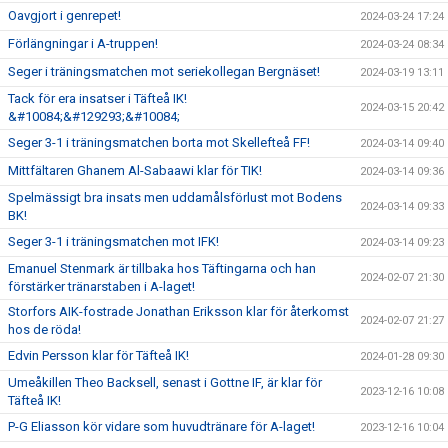
Oavgjort i genrepet!
2024-03-24 17:24
Förlängningar i A-truppen!
2024-03-24 08:34
Seger i träningsmatchen mot seriekollegan Bergnäset!
2024-03-19 13:11
Tack för era insatser i Täfteå IK!
2024-03-15 20:42
&#10084;&#129293;&#10084;
Seger 3-1 i träningsmatchen borta mot Skellefteå FF!
2024-03-14 09:40
Mittfältaren Ghanem Al-Sabaawi klar för TIK!
2024-03-14 09:36
Spelmässigt bra insats men uddamålsförlust mot Bodens
2024-03-14 09:33
BK!
Seger 3-1 i träningsmatchen mot IFK!
2024-03-14 09:23
Emanuel Stenmark är tillbaka hos Täftingarna och han
2024-02-07 21:30
förstärker tränarstaben i A-laget!
Storfors AIK-fostrade Jonathan Eriksson klar för återkomst
2024-02-07 21:27
hos de röda!
Edvin Persson klar för Täfteå IK!
2024-01-28 09:30
Umeåkillen Theo Backsell, senast i Gottne IF, är klar för
2023-12-16 10:08
Täfteå IK!
P-G Eliasson kör vidare som huvudtränare för A-laget!
2023-12-16 10:04