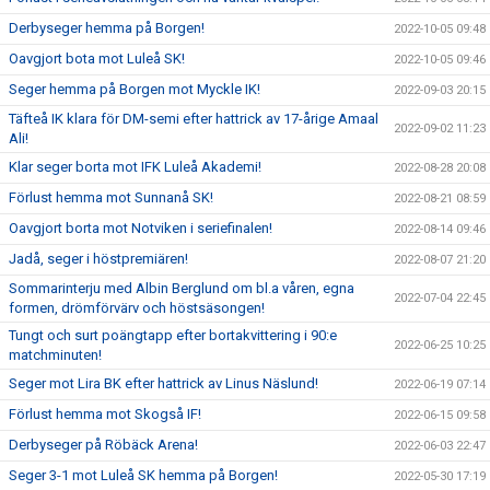
Derbyseger hemma på Borgen!
2022-10-05 09:48
Oavgjort bota mot Luleå SK!
2022-10-05 09:46
Seger hemma på Borgen mot Myckle IK!
2022-09-03 20:15
Täfteå IK klara för DM-semi efter hattrick av 17-årige Amaal
2022-09-02 11:23
Ali!
Klar seger borta mot IFK Luleå Akademi!
2022-08-28 20:08
Förlust hemma mot Sunnanå SK!
2022-08-21 08:59
Oavgjort borta mot Notviken i seriefinalen!
2022-08-14 09:46
Jadå, seger i höstpremiären!
2022-08-07 21:20
Sommarinterju med Albin Berglund om bl.a våren, egna
2022-07-04 22:45
formen, drömförvärv och höstsäsongen!
Tungt och surt poängtapp efter bortakvittering i 90:e
2022-06-25 10:25
matchminuten!
Seger mot Lira BK efter hattrick av Linus Näslund!
2022-06-19 07:14
Förlust hemma mot Skogså IF!
2022-06-15 09:58
Derbyseger på Röbäck Arena!
2022-06-03 22:47
Seger 3-1 mot Luleå SK hemma på Borgen!
2022-05-30 17:19