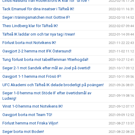
Linus Näslund från Robertsfors IK klar för ”di röe”!
2022-02-16 17:24
Tack Emanuel för dina insatser i Täfteå IK!
2022-02-11 16:31
Seger i träningsmatchen mot Gottne IF!
2022-02-10 14:52
Theo Lindberg klar för Täfteå IK!
2022-02-07 09:44
Täfteå IK laddar om och tar nya tag i trean!
2022-01-14 09:44
Förlust borta mot Notvikens IK!
2021-11-22 22:43
Oavgjort 2-2 hemma mot IFK Östersund!
2021-11-02 11:12
Tung förlust borta mot tabellfemman Ytterhogdal!
2021-10-27 12:41
Seger 2-1 mot Sandvik efter mål av Joel på övertid!
2021-10-17 09:12
Oavgjort 1-1 hemma mot Frösö IF!
2021-10-11 09:56
UFC Akademi och Täfteå IK delade broderligt på poängen!
2021-09-26 08:01
Seger 1-0 hemma mot Stöde IF efter övertidsmål av
2021-09-19 08:16
Ludwig!
Vinst 1-0 hemma mot Notvikens IK!
2021-09-12 07:17
Oavgjort borta mot Team TG!
2021-09-09 12:52
Förlust hemma mot Friska Viljor!
2021-08-27 13:57
Seger borta mot Boden!
2021-08-22 08:23