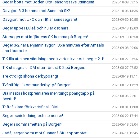
Seger borta mot Boden City i säsongsavslutningen!
2023-10-09 09:15
Oavgjort 3-3 hemma mot Sunnanå SK!
2023-10-06 14:35
Oavgjort mot UFC och TIK är seriesegrare!
2023-09-30 10:55
Seger uppe i Luleå och nu är det nära!
2023-09-18 12:03
Storseger mot Infjärdens SK hemma på Borgen!
2023-09-10 16:58
Seger 3-2 när Benjamin avgör i 86:e minuten efter Amaals
2023-09-03 09:06
fina förarbete!
TIK illa ute men vändning med kvarten kvar och seger 2-1!
2023-08-27 07:56
TIK utslagna ur DM efter förlust 0-2 på Borgen.
2023-08-27 07:52
Tre otroligt sköna derbypoäng!
2023-08-19 11:11
Tvåsiffrigt i kommunderbyt på Borgen!
2023-08-12 11:29
Bra insats i höstpremiären men tungt poängtapp på
2023-08-06 22:01
övertid!
Täfteå klara för kvartsfinal i DM!
2023-08-01 11:08
Seger, serieledning och semester!
2023-06-22 17:44
Seger i sommarhettan på Borgen!
2023-06-18 08:04
Jadå, seger borta mot Sunnanå SK i toppmötet!
2023-06-11 19:45