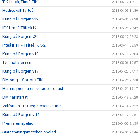
TIK-Luleå, Timrå-TIK
2018-06-17 11:14
Hudiksvall-Täfteå
2018-06-03 11:30
Kung på Borgen v22
2018-05-31 22:38
IFK Umeå-Täfteå IK
2018-05-25 21:42
Kung på Borgen v20
2018-05-17 22:23
Piteå IF FF - Täfteå IK 5-2
2018-05-14 06:59
Kung på Borgen v19
2018-05-10 22:03
Två matcher i en
2018-05-06 10:57
Kung på Borgen v17
2018-04-27 07:17
DM omg 1 Sörfors-TIK
2018-04-25 21:30
Hemmapremiären slutade i förlust
2018-04-21 19:17
DM har startat
2018-04-18 21:28
Välförtjänt 1-0 seger över Gottne
2018-04-14 20:22
Kung på Borgen v 15
2018-04-12 20:57
Premiären spelad
2018-04-07 21:35
Sista träningsmatchen spelad
2018-04-03 20:46