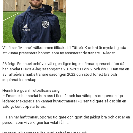
DIV 2 NORRLAND HÖST UPPFLYTTNING 2026
Vi hälsar ”Manne” välkommen tillbaka till Täfteå IK och vi är mycket glada
att kunna presentera honom som ny assisterande tränare i A-laget.
26-årige Emanuel behöver väl egentligen ingen närmare presentation då
han spelat i TIK:s A-lag säsongerna 2015-2021 i div. 2 och div. 3. Han var en
av Täfteå/Ersmarks tränare säsongen 2022 och stod för ett bra och
inspirerat ledarskap.
Henrik Bergdahl, fotbollsansvarig;
– Emanuel har spelat hos oss i flera år och har väldigt stora personliga
ledaregenskaper. Han känner huvudtränare P-G sen tidigare så det blir en
väldigt kort uppstartsfas.
– Han har haft tränaruppdrag tidigare och gjort det jäkligt bra och det är en
person som vi verkligen har velat få hit.