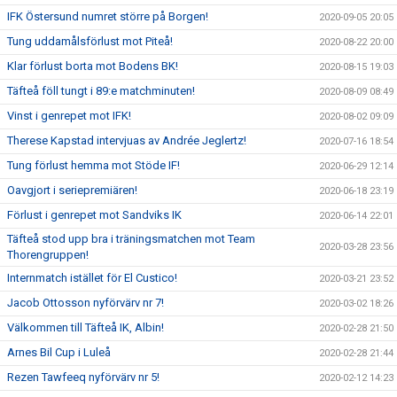
IFK Östersund numret större på Borgen!
2020-09-05 20:05
Tung uddamålsförlust mot Piteå!
2020-08-22 20:00
Klar förlust borta mot Bodens BK!
2020-08-15 19:03
Täfteå föll tungt i 89:e matchminuten!
2020-08-09 08:49
Vinst i genrepet mot IFK!
2020-08-02 09:09
Therese Kapstad intervjuas av Andrée Jeglertz!
2020-07-16 18:54
Tung förlust hemma mot Stöde IF!
2020-06-29 12:14
Oavgjort i seriepremiären!
2020-06-18 23:19
Förlust i genrepet mot Sandviks IK
2020-06-14 22:01
Täfteå stod upp bra i träningsmatchen mot Team
2020-03-28 23:56
Thorengruppen!
Internmatch istället för El Custico!
2020-03-21 23:52
Jacob Ottosson nyförvärv nr 7!
2020-03-02 18:26
Välkommen till Täfteå IK, Albin!
2020-02-28 21:50
Arnes Bil Cup i Luleå
2020-02-28 21:44
Rezen Tawfeeq nyförvärv nr 5!
2020-02-12 14:23