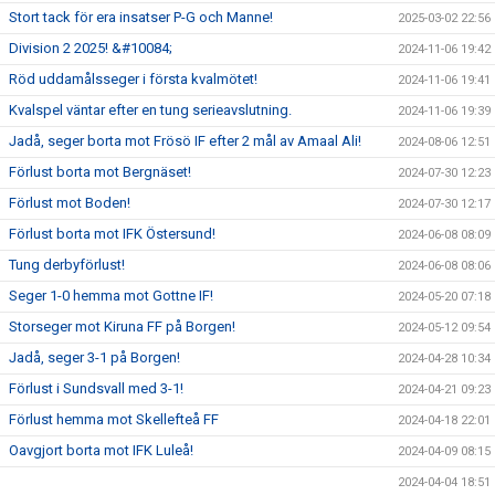
Stort tack för era insatser P-G och Manne!
2025-03-02 22:56
Division 2 2025! &#10084;
2024-11-06 19:42
Röd uddamålsseger i första kvalmötet!
2024-11-06 19:41
Kvalspel väntar efter en tung serieavslutning.
2024-11-06 19:39
Jadå, seger borta mot Frösö IF efter 2 mål av Amaal Ali!
2024-08-06 12:51
Förlust borta mot Bergnäset!
2024-07-30 12:23
Förlust mot Boden!
2024-07-30 12:17
Förlust borta mot IFK Östersund!
2024-06-08 08:09
Tung derbyförlust!
2024-06-08 08:06
Seger 1-0 hemma mot Gottne IF!
2024-05-20 07:18
Storseger mot Kiruna FF på Borgen!
2024-05-12 09:54
Jadå, seger 3-1 på Borgen!
2024-04-28 10:34
Förlust i Sundsvall med 3-1!
2024-04-21 09:23
Förlust hemma mot Skellefteå FF
2024-04-18 22:01
Oavgjort borta mot IFK Luleå!
2024-04-09 08:15
2024-04-04 18:51