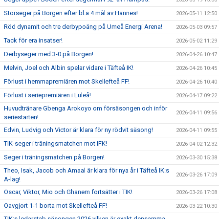
Storseger på Borgen efter bl.a 4 mål av Hannes!
2026-05-11 12:50
Röd dynamit och tre derbypoäng på Umeå Energi Arena!
2026-05-03 09:57
Tack för era insatser!
2026-05-02 11:29
Derbyseger med 3-0 på Borgen!
2026-04-26 10:47
Melvin, Joel och Albin spelar vidare i Täfteå IK!
2026-04-26 10:45
Förlust i hemmapremiären mot Skellefteå FF!
2026-04-26 10:40
Förlust i seriepremiären i Luleå!
2026-04-17 09:22
Huvudtränare Gbenga Arokoyo om försäsongen och inför
2026-04-11 09:56
seriestarten!
Edvin, Ludvig och Victor är klara för ny rödvit säsong!
2026-04-11 09:55
TIK-seger i träningsmatchen mot IFK!
2026-04-02 12:32
Seger i träningsmatchen på Borgen!
2026-03-30 15:38
Theo, Isak, Jacob och Amaal är klara för nya år i Täfteå IK:s
2026-03-26 17:09
A-lag!
Oscar, Viktor, Mio och Ghanem fortsätter i TIK!
2026-03-26 17:08
Oavgjort 1-1 borta mot Skellefteå FF!
2026-03-22 10:30
TIK:s ledarstab säsongen 2026 vilken är exakt densamma