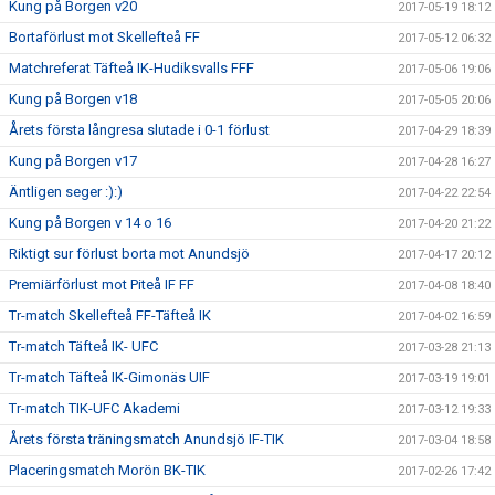
Kung på Borgen v20
2017-05-19 18:12
Bortaförlust mot Skellefteå FF
2017-05-12 06:32
Matchreferat Täfteå IK-Hudiksvalls FFF
2017-05-06 19:06
Kung på Borgen v18
2017-05-05 20:06
Årets första långresa slutade i 0-1 förlust
2017-04-29 18:39
Kung på Borgen v17
2017-04-28 16:27
Äntligen seger :):)
2017-04-22 22:54
Kung på Borgen v 14 o 16
2017-04-20 21:22
Riktigt sur förlust borta mot Anundsjö
2017-04-17 20:12
Premiärförlust mot Piteå IF FF
2017-04-08 18:40
Tr-match Skellefteå FF-Täfteå IK
2017-04-02 16:59
Tr-match Täfteå IK- UFC
2017-03-28 21:13
Tr-match Täfteå IK-Gimonäs UIF
2017-03-19 19:01
Tr-match TIK-UFC Akademi
2017-03-12 19:33
Årets första träningsmatch Anundsjö IF-TIK
2017-03-04 18:58
Placeringsmatch Morön BK-TIK
2017-02-26 17:42