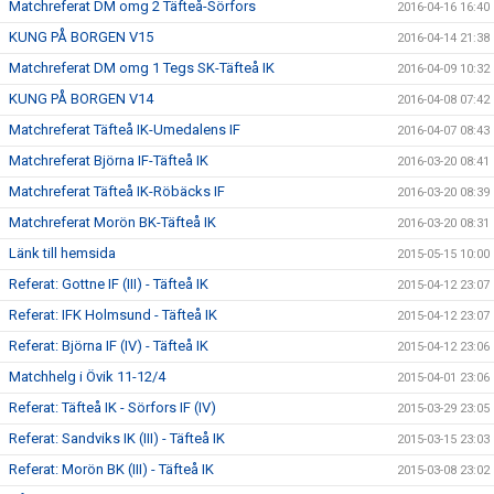
Matchreferat DM omg 2 Täfteå-Sörfors
2016-04-16 16:40
KUNG PÅ BORGEN V15
2016-04-14 21:38
Matchreferat DM omg 1 Tegs SK-Täfteå IK
2016-04-09 10:32
KUNG PÅ BORGEN V14
2016-04-08 07:42
Matchreferat Täfteå IK-Umedalens IF
2016-04-07 08:43
Matchreferat Björna IF-Täfteå IK
2016-03-20 08:41
Matchreferat Täfteå IK-Röbäcks IF
2016-03-20 08:39
Matchreferat Morön BK-Täfteå IK
2016-03-20 08:31
Länk till hemsida
2015-05-15 10:00
Referat: Gottne IF (III) - Täfteå IK
2015-04-12 23:07
Referat: IFK Holmsund - Täfteå IK
2015-04-12 23:07
Referat: Björna IF (IV) - Täfteå IK
2015-04-12 23:06
Matchhelg i Övik 11-12/4
2015-04-01 23:06
Referat: Täfteå IK - Sörfors IF (IV)
2015-03-29 23:05
Referat: Sandviks IK (III) - Täfteå IK
2015-03-15 23:03
Referat: Morön BK (III) - Täfteå IK
2015-03-08 23:02