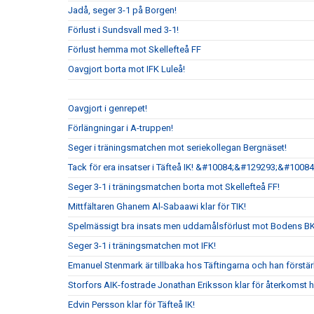
Jadå, seger 3-1 på Borgen!
Förlust i Sundsvall med 3-1!
Förlust hemma mot Skellefteå FF
Oavgjort borta mot IFK Luleå!
Oavgjort i genrepet!
Förlängningar i A-truppen!
Seger i träningsmatchen mot seriekollegan Bergnäset!
Tack för era insatser i Täfteå IK! &#10084;&#129293;&#10084
Seger 3-1 i träningsmatchen borta mot Skellefteå FF!
Mittfältaren Ghanem Al-Sabaawi klar för TIK!
Spelmässigt bra insats men uddamålsförlust mot Bodens B
Seger 3-1 i träningsmatchen mot IFK!
Emanuel Stenmark är tillbaka hos Täftingarna och han förstärk
Storfors AIK-fostrade Jonathan Eriksson klar för återkomst 
Edvin Persson klar för Täfteå IK!