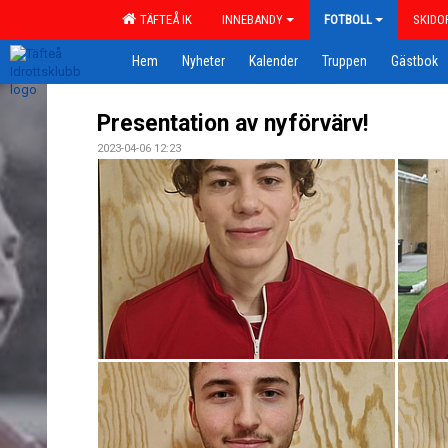
TÄFTEÅ IK
INNEBANDY
FOTBOLL
SKIDO
Hem
Nyheter
Kalender
Truppen
Gästbok
Presentation av nyförvärv!
2023-04-06 12:23