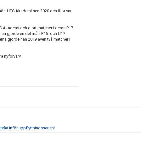
hört UFC Akademi sen 2020 och ifjor var
UFC Akademi och gjort matcher i deras P17-
 han gjorde en del mål i P16- och U17-
erna gjorde han 2019 även två matcher i
ra nyförvärv.
tvåa inför uppflyttningsserien!