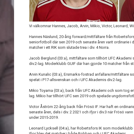
Vi välkomnar Hannes, Jacob, Arvin, Mikio, Victor, Leonard, Will
Hannes Näslund, 20-årig forward/mittfältare från Robertsfor
seniorfotboll där sen 2019 och senaste åren varit ordinarie i d
matcher i ett RIK som slutade trea i div. 4 Norra.
Jacob Berglund (03:a), mittfältare som tillhört UFC Akademi 
div.2-lag. Moderklubb GUIF där han gjorde 10 matcher från star
Arvin Kunalic (03:a), Ersmarks-fostrad anfallare/mittfältare s
spelat i P17-allsvenskan och i UFC Akademis div.2-lag.
Mikio Toyama (03:a), back från UFC Akademi och som tog en o
lag. Mikio har tillhört UFC sen 2019 och spelade ungdomsfotb
Victor Åström 22-årig back från Frösö IF. Har haft en ordinar
senaste åren, dels i div. 2 2021 och ifjor i div.3 när Frösö van
under 2015-2019.
Leonard Lycksell (04:a), har Robertsfors IK som moderklubb 
Ifjor blev det matcher i både Robban och i UFC Akademi.