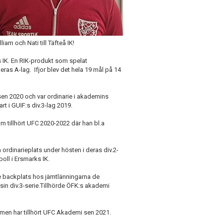
iam och Nati till Täfteå IK!
s IK. En RIK-produkt som spelat
eras A-lag. Ifjor blev det hela 19 mål på 14
sen 2020 och var ordinarie i akademins
t i GUIF:s div.3-lag 2019.
om tillhört UFC 2020-2022 där han bl.a
rdinarieplats under hösten i deras div.2-
oll i Ersmarks IK.
ie backplats hos jämtlänningarna de
n sin div.3-serie.Tillhörde ÖFK:s akademi
men har tillhört UFC Akademi sen 2021.