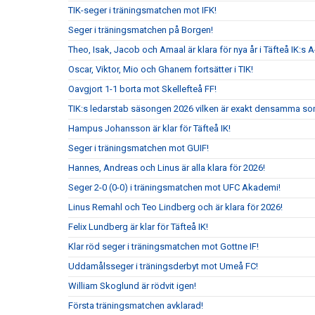
TIK-seger i träningsmatchen mot IFK!
Seger i träningsmatchen på Borgen!
Theo, Isak, Jacob och Amaal är klara för nya år i Täfteå IK:s A
Oscar, Viktor, Mio och Ghanem fortsätter i TIK!
Oavgjort 1-1 borta mot Skellefteå FF!
TIK:s ledarstab säsongen 2026 vilken är exakt densamma so
Hampus Johansson är klar för Täfteå IK!
Seger i träningsmatchen mot GUIF!
Hannes, Andreas och Linus är alla klara för 2026!
Seger 2-0 (0-0) i träningsmatchen mot UFC Akademi!
Linus Remahl och Teo Lindberg och är klara för 2026!
Felix Lundberg är klar för Täfteå IK!
Klar röd seger i träningsmatchen mot Gottne IF!
Uddamålsseger i träningsderbyt mot Umeå FC!
William Skoglund är rödvit igen!
Första träningsmatchen avklarad!