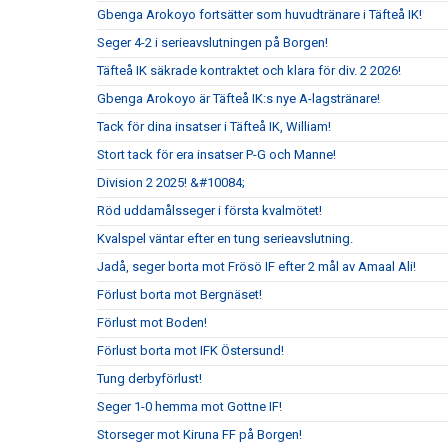
Gbenga Arokoyo fortsätter som huvudtränare i Täfteå IK!
Seger 4-2 i serieavslutningen på Borgen!
Täfteå IK säkrade kontraktet och klara för div. 2 2026!
Gbenga Arokoyo är Täfteå IK:s nye A-lagstränare!
Tack för dina insatser i Täfteå IK, William!
Stort tack för era insatser P-G och Manne!
Division 2 2025! &#10084;
Röd uddamålsseger i första kvalmötet!
Kvalspel väntar efter en tung serieavslutning.
Jadå, seger borta mot Frösö IF efter 2 mål av Amaal Ali!
Förlust borta mot Bergnäset!
Förlust mot Boden!
Förlust borta mot IFK Östersund!
Tung derbyförlust!
Seger 1-0 hemma mot Gottne IF!
Storseger mot Kiruna FF på Borgen!