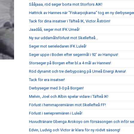
Sååjaaa, röd seger borta mot Storfors AIK!
Hattrick av Hannes när "Fiskarpojkarna" tog en ny derbyseger
Tack för dina insatser i Täfteå IK, Victor Åström!
Jaadåå, seger mot IFK Umeå!
Ny sur uddamålsförlust mot Skellefteå...
Seger mot serieledaren IFK Luleå!
Seger uppe i Boden efter segermål i 92' av Hampus!
Storseger på Borgen efter bl.a 4 mål av Hannes!
Röd dynamit och tre derbypoäng på Umeå Energi Arena!
Tack för era insatser!
Derbyseger med 3-0 på Borgen!
Melvin, Joel och Albin spelar vidare i Täfteå IK!
Förlust i hemmapremiären mot Skellefteå FF!
Förlust i seriepremiären i Luleå!
Huvudtränare Gbenga Arokoyo om försäsongen och inför ser
Edvin, Ludvig och Victor är klara för ny rödvit säsong!