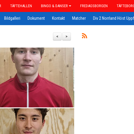
R
TÄFTEHALLEN
BINGO & DANSER
FREDAGSBORGEN
TÄFTEBOR
Bildgalleri
Dokument
Kontakt
Matcher
Div 2 Norrland Höst Uppf
<
>