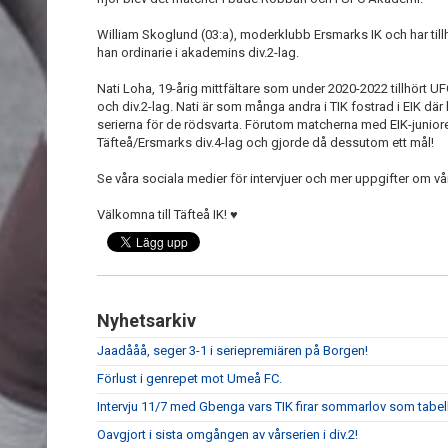
William Skoglund (03:a), moderklubb Ersmarks IK och har till
han ordinarie i akademins div.2-lag.
Nati Loha, 19-årig mittfältare som under 2020-2022 tillhört 
och div.2-lag. Nati är som många andra i TIK fostrad i EIK där
serierna för de rödsvarta. Förutom matcherna med EIK-junior
Täfteå/Ersmarks div.4-lag och gjorde då dessutom ett mål!
Se våra sociala medier för intervjuer och mer uppgifter om vå
Välkomna till Täfteå IK! ♥️
Nyhetsarkiv
Jaadååå, seger 3-1 i seriepremiären på Borgen!
Förlust i genrepet mot Umeå FC.
Intervju 11/7 med Gbenga vars TIK firar sommarlov som tabell
Oavgjort i sista omgången av vårserien i div.2!