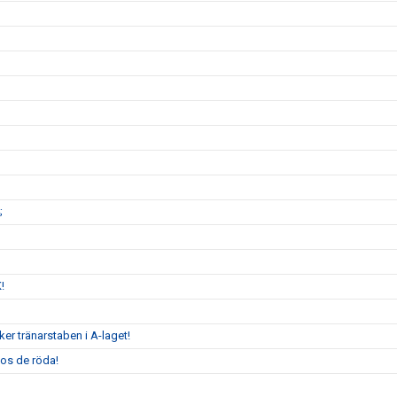
;
K!
er tränarstaben i A-laget!
hos de röda!