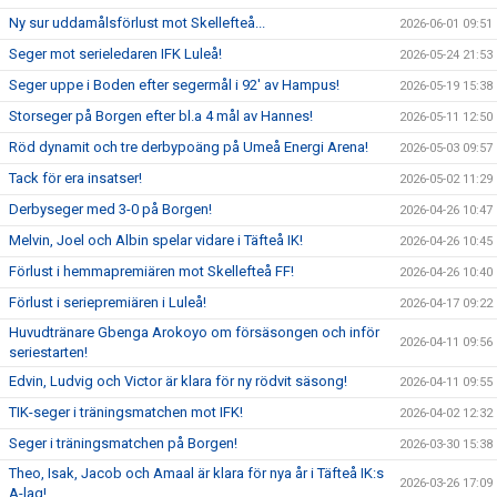
Ny sur uddamålsförlust mot Skellefteå...
2026-06-01 09:51
Seger mot serieledaren IFK Luleå!
2026-05-24 21:53
Seger uppe i Boden efter segermål i 92' av Hampus!
2026-05-19 15:38
Storseger på Borgen efter bl.a 4 mål av Hannes!
2026-05-11 12:50
Röd dynamit och tre derbypoäng på Umeå Energi Arena!
2026-05-03 09:57
Tack för era insatser!
2026-05-02 11:29
Derbyseger med 3-0 på Borgen!
2026-04-26 10:47
Melvin, Joel och Albin spelar vidare i Täfteå IK!
2026-04-26 10:45
Förlust i hemmapremiären mot Skellefteå FF!
2026-04-26 10:40
Förlust i seriepremiären i Luleå!
2026-04-17 09:22
Huvudtränare Gbenga Arokoyo om försäsongen och inför
2026-04-11 09:56
seriestarten!
Edvin, Ludvig och Victor är klara för ny rödvit säsong!
2026-04-11 09:55
TIK-seger i träningsmatchen mot IFK!
2026-04-02 12:32
Seger i träningsmatchen på Borgen!
2026-03-30 15:38
Theo, Isak, Jacob och Amaal är klara för nya år i Täfteå IK:s
2026-03-26 17:09
A-lag!