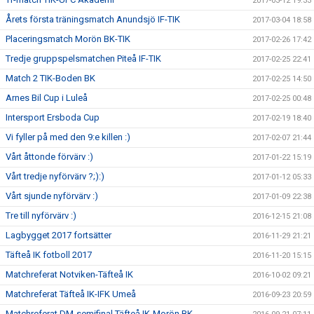
2017-03-12 19:33
Årets första träningsmatch Anundsjö IF-TIK
2017-03-04 18:58
Placeringsmatch Morön BK-TIK
2017-02-26 17:42
Tredje gruppspelsmatchen Piteå IF-TIK
2017-02-25 22:41
Match 2 TIK-Boden BK
2017-02-25 14:50
Arnes Bil Cup i Luleå
2017-02-25 00:48
Intersport Ersboda Cup
2017-02-19 18:40
Vi fyller på med den 9:e killen :)
2017-02-07 21:44
Vårt åttonde förvärv :)
2017-01-22 15:19
Vårt tredje nyförvärv ?;):)
2017-01-12 05:33
Vårt sjunde nyförvärv :)
2017-01-09 22:38
Tre till nyförvärv :)
2016-12-15 21:08
Lagbygget 2017 fortsätter
2016-11-29 21:21
Täfteå IK fotboll 2017
2016-11-20 15:15
Matchreferat Notviken-Täfteå IK
2016-10-02 09:21
Matchreferat Täfteå IK-IFK Umeå
2016-09-23 20:59
Matchreferat DM-semifinal Täfteå IK-Morön BK