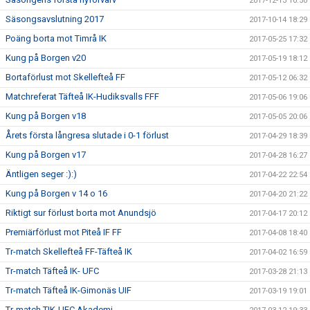
2017-12-13 10:50
Säsongsavslutning 2017
2017-10-14 18:29
Poäng borta mot Timrå IK
2017-05-25 17:32
Kung på Borgen v20
2017-05-19 18:12
Bortaförlust mot Skellefteå FF
2017-05-12 06:32
Matchreferat Täfteå IK-Hudiksvalls FFF
2017-05-06 19:06
Kung på Borgen v18
2017-05-05 20:06
Årets första långresa slutade i 0-1 förlust
2017-04-29 18:39
Kung på Borgen v17
2017-04-28 16:27
Äntligen seger :):)
2017-04-22 22:54
Kung på Borgen v 14 o 16
2017-04-20 21:22
Riktigt sur förlust borta mot Anundsjö
2017-04-17 20:12
Premiärförlust mot Piteå IF FF
2017-04-08 18:40
Tr-match Skellefteå FF-Täfteå IK
2017-04-02 16:59
Tr-match Täfteå IK- UFC
2017-03-28 21:13
Tr-match Täfteå IK-Gimonäs UIF
2017-03-19 19:01
Tr-match TIK-UFC Akademi