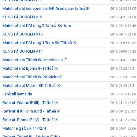
2016-04-28 22:20
Matchreferat seriepremiär IFK Arvidsjaur-Täfteå IK
2016-04-23 18:05
KUNG PÅ BORGEN v16
2016-04-21 21:58
Matchreferat DM omg 2 Täfteå-Sörfors
2016-04-16 16:40
KUNG PÅ BORGEN V15
2016-04-14 21:38
Matchreferat DM omg 1 Tegs SK-Täfteå IK
2016-04-09 10:32
KUNG PÅ BORGEN V14
2016-04-08 07:42
Matchreferat Täfteå IK-Umedalens IF
2016-04-07 08:43
Matchreferat Björna IF-Täfteå IK
2016-03-20 08:41
Matchreferat Täfteå IK-Röbäcks IF
2016-03-20 08:39
Matchreferat Morön BK-Täfteå IK
2016-03-20 08:31
Länk till hemsida
2015-05-15 10:00
Referat: Gottne IF (III) - Täfteå IK
2015-04-12 23:07
Referat: IFK Holmsund - Täfteå IK
2015-04-12 23:07
Referat: Björna IF (IV) - Täfteå IK
2015-04-12 23:06
Matchhelg i Övik 11-12/4
2015-04-01 23:06
Referat: Täfteå IK - Sörfors IF (IV)