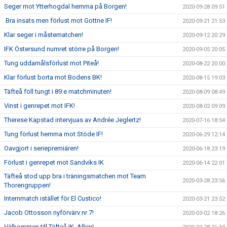
Seger mot Ytterhogdal hemma på Borgen!
2020-09-28 09:51
Bra insats men förlust mot Gottne IF!
2020-09-21 21:53
Klar seger i måstematchen!
2020-09-12 20:29
IFK Östersund numret större på Borgen!
2020-09-05 20:05
Tung uddamålsförlust mot Piteå!
2020-08-22 20:00
Klar förlust borta mot Bodens BK!
2020-08-15 19:03
Täfteå föll tungt i 89:e matchminuten!
2020-08-09 08:49
Vinst i genrepet mot IFK!
2020-08-02 09:09
Therese Kapstad intervjuas av Andrée Jeglertz!
2020-07-16 18:54
Tung förlust hemma mot Stöde IF!
2020-06-29 12:14
Oavgjort i seriepremiären!
2020-06-18 23:19
Förlust i genrepet mot Sandviks IK
2020-06-14 22:01
Täfteå stod upp bra i träningsmatchen mot Team
2020-03-28 23:56
Thorengruppen!
Internmatch istället för El Custico!
2020-03-21 23:52
Jacob Ottosson nyförvärv nr 7!
2020-03-02 18:26
Välkommen till Täfteå IK, Albin!