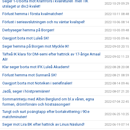
Seger 1-0 borta mot Kramfors i kvalreturen men TIK
2022-10-29 09:29
utslaget ur div.2-kvalet!
Förlust hemma i första kvalmatchen!
2022-10-11 08:48
Förlust i serieavslutningen och nu väntar kvalspel!
2022-10-06 08:14
Derbyseger hemma på Borgen!
2022-10-05 09:48
Oavgjort bota mot Luleå SK!
2022-10-05 09:46
Seger hemma på Borgen mot Myckle IK!
2022-09-03 20:15
Täfteå IK klara för DM-semi efter hattrick av 17-årige Amaal
2022-09-02 11:23
Ali!
Klar seger borta mot IFK Luleå Akademi!
2022-08-28 20:08
Förlust hemma mot Sunnanå SK!
2022-08-21 08:59
Oavgjort borta mot Notviken i seriefinalen!
2022-08-14 09:46
Jadå, seger i höstpremiären!
2022-08-07 21:20
Sommarinterju med Albin Berglund om bl.a våren, egna
2022-07-04 22:45
formen, drömförvärv och höstsäsongen!
Tungt och surt poängtapp efter bortakvittering i 90:e
2022-06-25 10:25
matchminuten!
Seger mot Lira BK efter hattrick av Linus Näslund!
2022-06-19 07:14