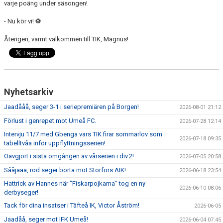
varje poäng under säsongen!
- Nu kör vi! ⚽️
Återigen, varmt välkommen till TIK, Magnus!
Nyhetsarkiv
Jaadååå, seger 3-1 i seriepremiären på Borgen!
2026-08-01 21:12
Förlust i genrepet mot Umeå FC.
2026-07-28 12:14
Intervju 11/7 med Gbenga vars TIK firar sommarlov som
2026-07-18 09:35
tabelltvåa inför uppflyttningsserien!
Oavgjort i sista omgången av vårserien i div.2!
2026-07-05 20:58
Sååjaaa, röd seger borta mot Storfors AIK!
2026-06-18 23:54
Hattrick av Hannes när "Fiskarpojkarna" tog en ny
2026-06-10 08:06
derbyseger!
Tack för dina insatser i Täfteå IK, Victor Åström!
2026-06-05
Jaadåå, seger mot IFK Umeå!
2026-06-04 07:45