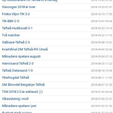
2018-12-04 23:20
Säsongen 2018 är över
2018-10-23 07:47
Friska Viljor-TIK 3-2
2018-10-13 17:35
TIK-BBK 2-5
2018-10-07 09:54
Täfteå-Hudiksvall 3-1
2018-09-29 19:14
Två matcher
2018-09-22 17:13
Gällivare-Täfteå 2-3
2018-09-08 15:01
Kvartsfinal DM Täfteå-IFK Umeå
2018-09-04 22:06
Månadens spelare augusti
2018-09-04 07:10
Härnösand-Täfteå 2-3
2018-08-25 17:22
Täfteå-Östersund 1-0
2018-08-18 19:34
Ytterhogdal-Täfteå
2018-08-11 17:42
DM åttondel Bergsbyn-Täfteå
2018-08-07 21:33
TGN 2018 2.0 är avklarad ;):)
2018-07-29 20:24
Våravslutnig i moll
2018-07-04 21:51
Månadens spelare i juni
2018-07-02 21:20
Ruskigt stark poäng