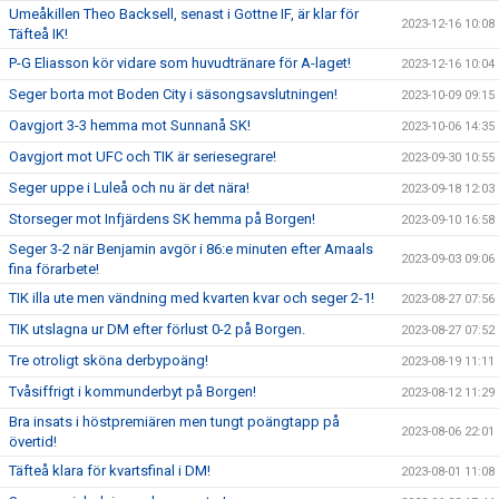
Umeåkillen Theo Backsell, senast i Gottne IF, är klar för
2023-12-16 10:08
Täfteå IK!
P-G Eliasson kör vidare som huvudtränare för A-laget!
2023-12-16 10:04
Seger borta mot Boden City i säsongsavslutningen!
2023-10-09 09:15
Oavgjort 3-3 hemma mot Sunnanå SK!
2023-10-06 14:35
Oavgjort mot UFC och TIK är seriesegrare!
2023-09-30 10:55
Seger uppe i Luleå och nu är det nära!
2023-09-18 12:03
Storseger mot Infjärdens SK hemma på Borgen!
2023-09-10 16:58
Seger 3-2 när Benjamin avgör i 86:e minuten efter Amaals
2023-09-03 09:06
fina förarbete!
TIK illa ute men vändning med kvarten kvar och seger 2-1!
2023-08-27 07:56
TIK utslagna ur DM efter förlust 0-2 på Borgen.
2023-08-27 07:52
Tre otroligt sköna derbypoäng!
2023-08-19 11:11
Tvåsiffrigt i kommunderbyt på Borgen!
2023-08-12 11:29
Bra insats i höstpremiären men tungt poängtapp på
2023-08-06 22:01
övertid!
Täfteå klara för kvartsfinal i DM!
2023-08-01 11:08