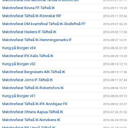
2016-09-21 07:11
Matchreferat Kiruna FF-Täfteå IK
2016-09-17 19:20
Matchreferat Täfteå IK-Rönnskär RIF
2016-09-11 09:46
Matchreferat DM kvartsfinal Täfteå IK-Skellefteå FF
2016-09-07 06:20
Matchreferat Hedens IF-Täfteå IK
2016-09-03 17:04
Matchreferat Täfteå IK-Hemmingsmarks IF
2016-08-27 16:01
Kung på Borgen v34
2016-08-26 07:29
Matchreferat IFK Kalix-Täfteå IK
2016-08-20 19:03
Kung på Borgen v32
2016-08-14 12:15
Matchreferat Bergnäsets AIK-Täfteå IK
2016-08-13 17:36
Matchreferat Jörns IF-Täfteå IK
2016-08-11 07:44
Matchreferat Täfteå IK-Robertsfors IK
2016-08-06 15:37
Kung på Borgen v31
2016-08-05 09:10
Matchreferat Täfteå IK-IFK Arvidsjaur FK
2016-08-02 22:07
Matchreferat Ohtana Aapua-Täfteå IK
2016-07-26 21:55
Matchreferat Täfteå IK-Notvikens IK
2016-06-24 09:56
Matchreferat IFK Umeå-Täfteå IK