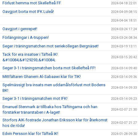
Förlust hemma mot Skellefteå FF
2024-04-18 22:01
Oavgjort borta mot IFK Luleå!
2024-04-09 08:15
2024-04-04 18:51
Oavgjort i genrepet!
2024-03-24 17:24
Förlängningar i A-truppen!
2024-03-24 08:34
Seger i träningsmatchen mot seriekollegan Bergnäset!
2024-03-19 13:11
Tack för era insatser i Täfteå IK!
2024-03-15 20:42
&#10084;&#129293;&#10084;
Seger 3-1 i träningsmatchen borta mot Skellefteå FF!
2024-03-14 09:40
Mittfältaren Ghanem Al-Sabaawi klar för TIK!
2024-03-14 09:36
Spelmässigt bra insats men uddamålsförlust mot Bodens
2024-03-14 09:33
BK!
Seger 3-1 i träningsmatchen mot IFK!
2024-03-14 09:23
Emanuel Stenmark är tillbaka hos Täftingarna och han
2024-02-07 21:30
förstärker tränarstaben i A-laget!
Storfors AIK-fostrade Jonathan Eriksson klar för återkomst
2024-02-07 21:27
hos de röda!
Edvin Persson klar för Täfteå IK!
2024-01-28 09:30