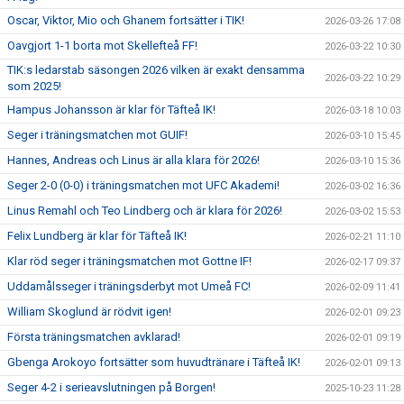
Oscar, Viktor, Mio och Ghanem fortsätter i TIK!
2026-03-26 17:08
Oavgjort 1-1 borta mot Skellefteå FF!
2026-03-22 10:30
TIK:s ledarstab säsongen 2026 vilken är exakt densamma
2026-03-22 10:29
som 2025!
Hampus Johansson är klar för Täfteå IK!
2026-03-18 10:03
Seger i träningsmatchen mot GUIF!
2026-03-10 15:45
Hannes, Andreas och Linus är alla klara för 2026!
2026-03-10 15:36
Seger 2-0 (0-0) i träningsmatchen mot UFC Akademi!
2026-03-02 16:36
Linus Remahl och Teo Lindberg och är klara för 2026!
2026-03-02 15:53
Felix Lundberg är klar för Täfteå IK!
2026-02-21 11:10
Klar röd seger i träningsmatchen mot Gottne IF!
2026-02-17 09:37
Uddamålsseger i träningsderbyt mot Umeå FC!
2026-02-09 11:41
William Skoglund är rödvit igen!
2026-02-01 09:23
Första träningsmatchen avklarad!
2026-02-01 09:19
Gbenga Arokoyo fortsätter som huvudtränare i Täfteå IK!
2026-02-01 09:13
Seger 4-2 i serieavslutningen på Borgen!
2025-10-23 11:28