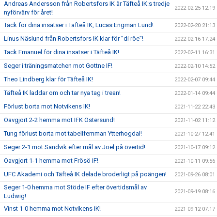
Andreas Andersson från Robertsfors IK är Täfteå IK:s tredje
2022-02-25 12:19
nyförvärv för året!
Tack för dina insatser i Täfteå IK, Lucas Engman Lund!
2022-02-20 21:13
Linus Näslund från Robertsfors IK klar för ”di röe”!
2022-02-16 17:24
Tack Emanuel för dina insatser i Täfteå IK!
2022-02-11 16:31
Seger i träningsmatchen mot Gottne IF!
2022-02-10 14:52
Theo Lindberg klar för Täfteå IK!
2022-02-07 09:44
Täfteå IK laddar om och tar nya tag i trean!
2022-01-14 09:44
Förlust borta mot Notvikens IK!
2021-11-22 22:43
Oavgjort 2-2 hemma mot IFK Östersund!
2021-11-02 11:12
Tung förlust borta mot tabellfemman Ytterhogdal!
2021-10-27 12:41
Seger 2-1 mot Sandvik efter mål av Joel på övertid!
2021-10-17 09:12
Oavgjort 1-1 hemma mot Frösö IF!
2021-10-11 09:56
UFC Akademi och Täfteå IK delade broderligt på poängen!
2021-09-26 08:01
Seger 1-0 hemma mot Stöde IF efter övertidsmål av
2021-09-19 08:16
Ludwig!
Vinst 1-0 hemma mot Notvikens IK!
2021-09-12 07:17