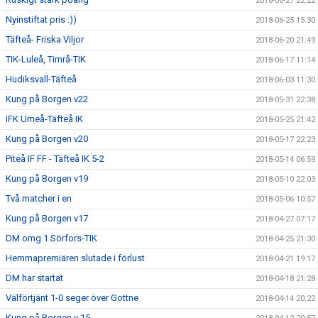
2018-06-27 22:22
Nyinstiftat pris :))
2018-06-25 15:30
Täfteå- Friska Viljor
2018-06-20 21:49
TIK-Luleå, Timrå-TIK
2018-06-17 11:14
Hudiksvall-Täfteå
2018-06-03 11:30
Kung på Borgen v22
2018-05-31 22:38
IFK Umeå-Täfteå IK
2018-05-25 21:42
Kung på Borgen v20
2018-05-17 22:23
Piteå IF FF - Täfteå IK 5-2
2018-05-14 06:59
Kung på Borgen v19
2018-05-10 22:03
Två matcher i en
2018-05-06 10:57
Kung på Borgen v17
2018-04-27 07:17
DM omg 1 Sörfors-TIK
2018-04-25 21:30
Hemmapremiären slutade i förlust
2018-04-21 19:17
DM har startat
2018-04-18 21:28
Välförtjänt 1-0 seger över Gottne
2018-04-14 20:22
Kung på Borgen v 15