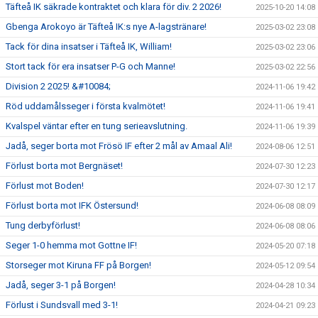
Täfteå IK säkrade kontraktet och klara för div. 2 2026!
2025-10-20 14:08
Gbenga Arokoyo är Täfteå IK:s nye A-lagstränare!
2025-03-02 23:08
Tack för dina insatser i Täfteå IK, William!
2025-03-02 23:06
Stort tack för era insatser P-G och Manne!
2025-03-02 22:56
Division 2 2025! &#10084;
2024-11-06 19:42
Röd uddamålsseger i första kvalmötet!
2024-11-06 19:41
Kvalspel väntar efter en tung serieavslutning.
2024-11-06 19:39
Jadå, seger borta mot Frösö IF efter 2 mål av Amaal Ali!
2024-08-06 12:51
Förlust borta mot Bergnäset!
2024-07-30 12:23
Förlust mot Boden!
2024-07-30 12:17
Förlust borta mot IFK Östersund!
2024-06-08 08:09
Tung derbyförlust!
2024-06-08 08:06
Seger 1-0 hemma mot Gottne IF!
2024-05-20 07:18
Storseger mot Kiruna FF på Borgen!
2024-05-12 09:54
Jadå, seger 3-1 på Borgen!
2024-04-28 10:34
Förlust i Sundsvall med 3-1!
2024-04-21 09:23