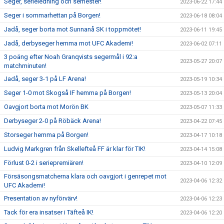
Seger, serieledning och semester!
2023-06-22 17:44
Seger i sommarhettan på Borgen!
2023-06-18 08:04
Jadå, seger borta mot Sunnanå SK i toppmötet!
2023-06-11 19:45
Jadå, derbyseger hemma mot UFC Akademi!
2023-06-02 07:11
3 poäng efter Noah Granqvists segermål i 92:a
2023-05-27 20:07
matchminuten!
Jadå, seger 3-1 på LF Arena!
2023-05-19 10:34
Seger 1-0 mot Skogså IF hemma på Borgen!
2023-05-13 20:04
Oavgjort borta mot Morön BK
2023-05-07 11:33
Derbyseger 2-0 på Röbäck Arena!
2023-04-22 07:45
Storseger hemma på Borgen!
2023-04-17 10:18
Ludvig Markgren från Skellefteå FF är klar för TIK!
2023-04-14 15:08
Förlust 0-2 i seriepremiären!
2023-04-10 12:09
Försäsongsmatcherna klara och oavgjort i genrepet mot
2023-04-06 12:32
UFC Akademi!
Presentation av nyförvärv!
2023-04-06 12:23
Tack för era insatser i Täfteå IK!
2023-04-06 12:20