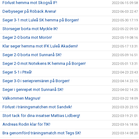
Förlust hemma mot Skogså IF!
2022-06-15 09:58
Derbyseger på Röbäck Arena!
2022-06-03 22:47
Seger 3-1 mot Luleå SK hemma på Borgen!
2022-05-30 17:19
Storseger borta mot Myckle IK!
2022-05-22 09:53
Seger 2-0 borta mot Morön!
2022-05-19 08:16
Klar seger hemma mot IFK Luleå Akademi!
2022-05-17 13:31
Seger 2-0 borta mot Sunnanå SK!
2022-05-09 16:51
Seger 2-0 mot Notvikens IK hemma på Borgen!
2022-05-01 13:31
Seger 5-1 i Piteå!
2022-04-23 23:43
Seger 3-0 i seriepremiären på Borgen!
2022-04-14 23:15
Seger i genrepet mot Sunnanå SK!
2022-04-02 14:25
Välkommen Magnus!
2022-03-22 18:09
Förlust i träningsmatchen mot Sandvik!
2022-03-20 23:15
Stort tack för dina insatser Mattias Lidberg!
2022-03-19 21:01
Andreas Rodin klar för TIK!
2022-03-16 18:56
Bra genomförd träningsmatch mot Tegs SK!
2022-03-14 08:20