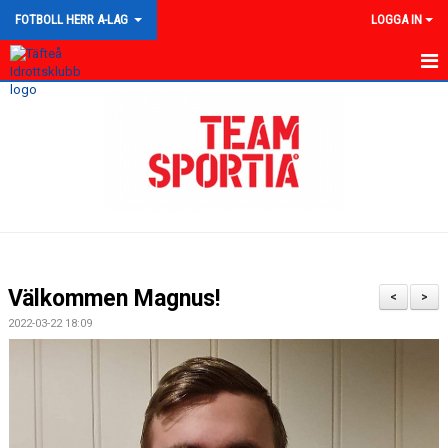
FOTBOLL HERR A-LAG
LOGGA IN
HEM
NYHETER
KALENDER
TRUPPEN
GÄSTBOK
Välkommen Magnus!
<
>
BILDGALLERI
2022-03-22 18:09
DOKUMENT
KONTAKT
MATCHER