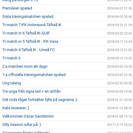
2018-04-12 20:57
Premiären spelad
2018-04-07 21:35
Sista träningsmatchen spelad
2018-04-03 20:46
Tr-match 7 IFK Holmsund-Täfteå IK
2018-03-25 21:39
Tr-match nr 6 Täfteå IK-GUIF
2018-03-22 22:42
Tr-match nr 5 Täfteå IK - IFK Vasa
2018-03-17 16:44
Tr-match 4 Täfteå IK - Umeå FC
2018-03-13 21:05
Tr-match 3
2018-03-10 15:35
2:a matchen inom ett dygn
2018-03-05 10:32
1:a officiella träningsmatchen spelad
2018-03-03 22:36
Ung talang
2018-02-25 09:36
Tre unga från egna led + en utifrån
2018-02-09 19:46
Det röda tåget fortsätter fylla på vagnarna ;)
2018-01-21 20:04
Kalix levererar ;)
2018-01-12 08:35
Välkommen Oscar Sandström
2018-01-08 19:16
Silly Season rullar på :)
2017-12-19 20:52
Säsongens första nyförvärv