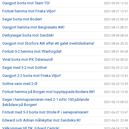
Oavgjort borta mot Team TG!
2021-09-09 12:52
Förlust hemma mot Friska Viljor!
2021-08-27 13:57
Seger borta mot Boden!
2021-08-22 08:23
Oavgjort hemma mot Bergnäsets AIK!
2021-08-15 08:21
Derbyseger borta mot Sandvik!
2021-08-08 08:54
Oavgjort mot Storfors AIK efter ett galet övertidsdrama!
2021-08-06 20:25
Förlust 0-2 hemma mot Ytterhogdal!
2021-08-01 09:28
Vinst borta mot IFK Östersund!
2021-07-04 08:25
Seger med 3-2 mot Gottne!
2021-06-29 21:53
Oavgjort 2-2 borta mot Friska Viljor!
2021-06-23 13:42
Gottne vann med 2-0!
2021-06-23 13:39
Förlust hemma på Borgen mot topptippade Bodens BK!
2021-06-23 13:35
Seger i hemmapremiären med 2-1 inför 100 jublande
2021-06-10 08:52
åskådare på Borgen!
Förlust med 5-3 borta mot Stöde IF i seriepremiären!
2021-06-07 10:47
Edward och Adrian målskyttar mot Sandviks IK!
2021-06-01 23:48
Välkommen till TIK, Edvard Carrick!
2021-04-18 12:28