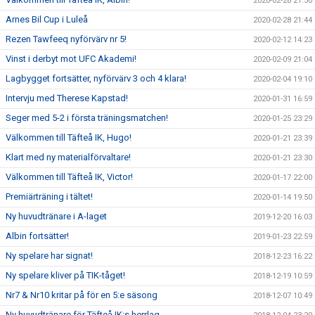
2020-02-28 21:50
Arnes Bil Cup i Luleå
2020-02-28 21:44
Rezen Tawfeeq nyförvärv nr 5!
2020-02-12 14:23
Vinst i derbyt mot UFC Akademi!
2020-02-09 21:04
Lagbygget fortsätter, nyförvärv 3 och 4 klara!
2020-02-04 19:10
Intervju med Therese Kapstad!
2020-01-31 16:59
Seger med 5-2 i första träningsmatchen!
2020-01-25 23:29
Välkommen till Täfteå IK, Hugo!
2020-01-21 23:39
Klart med ny materialförvaltare!
2020-01-21 23:30
Välkommen till Täfteå IK, Victor!
2020-01-17 22:00
Premiärträning i tältet!
2020-01-14 19:50
Ny huvudtränare i A-laget
2019-12-20 16:03
Albin fortsätter!
2019-01-23 22:59
Ny spelare har signat!
2018-12-23 16:22
Ny spelare kliver på TIK-tåget!
2018-12-19 10:59
Nr7 & Nr10 kritar på för en 5:e säsong
2018-12-07 10:49
Ny huvudtränare för Täfteå IK:s herrlag