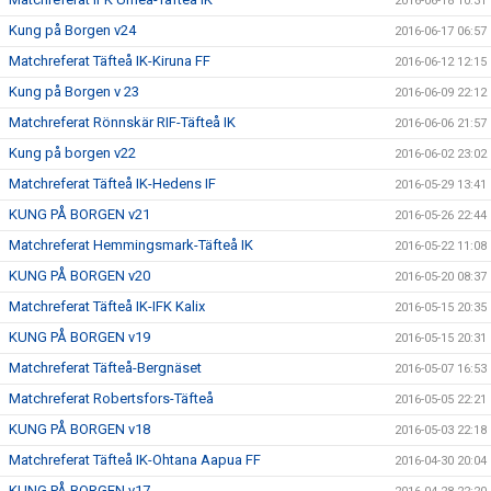
2016-06-18 10:31
Kung på Borgen v24
2016-06-17 06:57
Matchreferat Täfteå IK-Kiruna FF
2016-06-12 12:15
Kung på Borgen v 23
2016-06-09 22:12
Matchreferat Rönnskär RIF-Täfteå IK
2016-06-06 21:57
Kung på borgen v22
2016-06-02 23:02
Matchreferat Täfteå IK-Hedens IF
2016-05-29 13:41
KUNG PÅ BORGEN v21
2016-05-26 22:44
Matchreferat Hemmingsmark-Täfteå IK
2016-05-22 11:08
KUNG PÅ BORGEN v20
2016-05-20 08:37
Matchreferat Täfteå IK-IFK Kalix
2016-05-15 20:35
KUNG PÅ BORGEN v19
2016-05-15 20:31
Matchreferat Täfteå-Bergnäset
2016-05-07 16:53
Matchreferat Robertsfors-Täfteå
2016-05-05 22:21
KUNG PÅ BORGEN v18
2016-05-03 22:18
Matchreferat Täfteå IK-Ohtana Aapua FF
2016-04-30 20:04
KUNG PÅ BORGEN v17