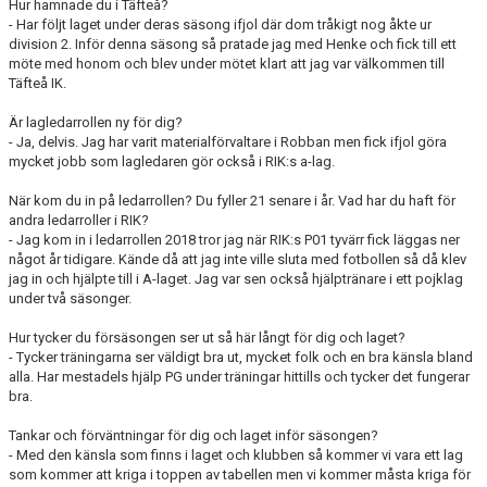
Hur hamnade du i Täfteå?
- Har följt laget under deras säsong ifjol där dom tråkigt nog åkte ur
division 2. Inför denna säsong så pratade jag med Henke och fick till ett
möte med honom och blev under mötet klart att jag var välkommen till
Täfteå IK.
Är lagledarrollen ny för dig?
- Ja, delvis. Jag har varit materialförvaltare i Robban men fick ifjol göra
mycket jobb som lagledaren gör också i RIK:s a-lag.
När kom du in på ledarrollen? Du fyller 21 senare i år. Vad har du haft för
andra ledarroller i RIK?
- Jag kom in i ledarrollen 2018 tror jag när RIK:s P01 tyvärr fick läggas ner
något år tidigare. Kände då att jag inte ville sluta med fotbollen så då klev
jag in och hjälpte till i A-laget. Jag var sen också hjälptränare i ett pojklag
under två säsonger.
Hur tycker du försäsongen ser ut så här långt för dig och laget?
- Tycker träningarna ser väldigt bra ut, mycket folk och en bra känsla bland
alla. Har mestadels hjälp PG under träningar hittills och tycker det fungerar
bra.
Tankar och förväntningar för dig och laget inför säsongen?
- Med den känsla som finns i laget och klubben så kommer vi vara ett lag
som kommer att kriga i toppen av tabellen men vi kommer måsta kriga för