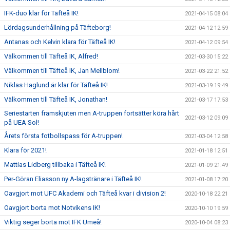
IFK-duo klar för Täfteå IK!
2021-04-15 08:04
Lördagsunderhållning på Täfteborg!
2021-04-12 12:59
Antanas och Kelvin klara för Täfteå IK!
2021-04-12 09:54
Välkommen till Täfteå IK, Alfred!
2021-03-30 15:22
Välkommen till Täfteå IK, Jan Mellblom!
2021-03-22 21:52
Niklas Haglund är klar för Täfteå IK!
2021-03-19 19:49
Välkommen till Täfteå IK, Jonathan!
2021-03-17 17:53
Seriestarten framskjuten men A-truppen fortsätter köra hårt
2021-03-12 09:09
på UEA Sol!
Årets första fotbollspass för A-truppen!
2021-03-04 12:58
Klara för 2021!
2021-01-18 12:51
Mattias Lidberg tillbaka i Täfteå IK!
2021-01-09 21:49
Per-Göran Eliasson ny A-lagstränare i Täfteå IK!
2021-01-08 17:20
Oavgjort mot UFC Akademi och Täfteå kvar i division 2!
2020-10-18 22:21
Oavgjort borta mot Notvikens IK!
2020-10-10 19:59
Viktig seger borta mot IFK Umeå!
2020-10-04 08:23