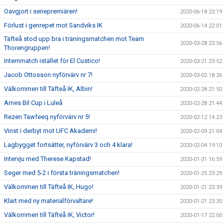
Oavgjort i seriepremiären!
2020-06-18 23:19
Förlust i genrepet mot Sandviks IK
2020-06-14 22:01
Täfteå stod upp bra i träningsmatchen mot Team
2020-03-28 23:56
Thorengruppen!
Internmatch istället för El Custico!
2020-03-21 23:52
Jacob Ottosson nyförvärv nr 7!
2020-03-02 18:26
Välkommen till Täfteå IK, Albin!
2020-02-28 21:50
Arnes Bil Cup i Luleå
2020-02-28 21:44
Rezen Tawfeeq nyförvärv nr 5!
2020-02-12 14:23
Vinst i derbyt mot UFC Akademi!
2020-02-09 21:04
Lagbygget fortsätter, nyförvärv 3 och 4 klara!
2020-02-04 19:10
Intervju med Therese Kapstad!
2020-01-31 16:59
Seger med 5-2 i första träningsmatchen!
2020-01-25 23:29
Välkommen till Täfteå IK, Hugo!
2020-01-21 23:39
Klart med ny materialförvaltare!
2020-01-21 23:30
Välkommen till Täfteå IK, Victor!
2020-01-17 22:00