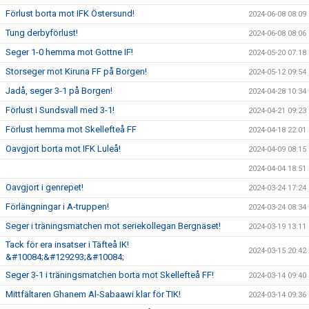
Förlust borta mot IFK Östersund!
2024-06-08 08:09
Tung derbyförlust!
2024-06-08 08:06
Seger 1-0 hemma mot Gottne IF!
2024-05-20 07:18
Storseger mot Kiruna FF på Borgen!
2024-05-12 09:54
Jadå, seger 3-1 på Borgen!
2024-04-28 10:34
Förlust i Sundsvall med 3-1!
2024-04-21 09:23
Förlust hemma mot Skellefteå FF
2024-04-18 22:01
Oavgjort borta mot IFK Luleå!
2024-04-09 08:15
2024-04-04 18:51
Oavgjort i genrepet!
2024-03-24 17:24
Förlängningar i A-truppen!
2024-03-24 08:34
Seger i träningsmatchen mot seriekollegan Bergnäset!
2024-03-19 13:11
Tack för era insatser i Täfteå IK!
2024-03-15 20:42
&#10084;&#129293;&#10084;
Seger 3-1 i träningsmatchen borta mot Skellefteå FF!
2024-03-14 09:40
Mittfältaren Ghanem Al-Sabaawi klar för TIK!
2024-03-14 09:36