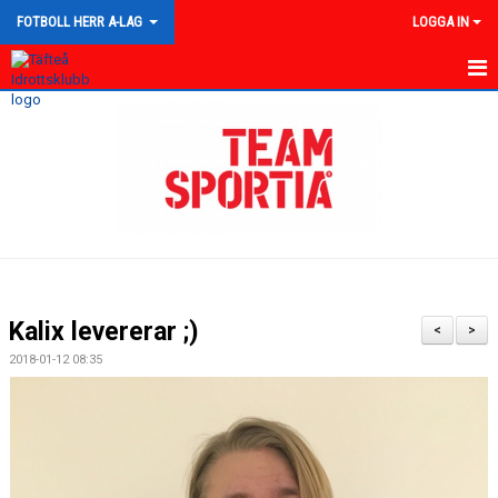
FOTBOLL HERR A-LAG
LOGGA IN
HEM
NYHETER
KALENDER
TRUPPEN
GÄSTBOK
Kalix levererar ;)
<
>
BILDGALLERI
2018-01-12 08:35
DOKUMENT
KONTAKT
MATCHER