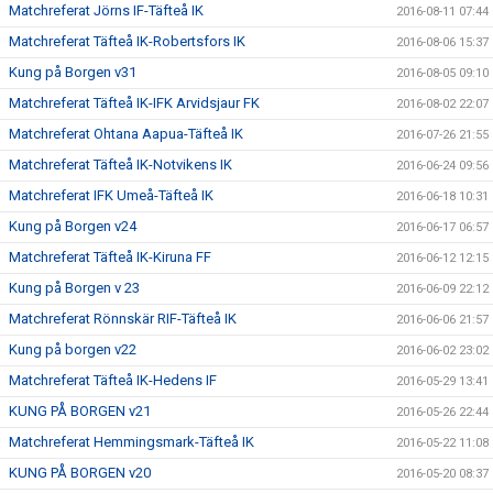
Matchreferat Jörns IF-Täfteå IK
2016-08-11 07:44
Matchreferat Täfteå IK-Robertsfors IK
2016-08-06 15:37
Kung på Borgen v31
2016-08-05 09:10
Matchreferat Täfteå IK-IFK Arvidsjaur FK
2016-08-02 22:07
Matchreferat Ohtana Aapua-Täfteå IK
2016-07-26 21:55
Matchreferat Täfteå IK-Notvikens IK
2016-06-24 09:56
Matchreferat IFK Umeå-Täfteå IK
2016-06-18 10:31
Kung på Borgen v24
2016-06-17 06:57
Matchreferat Täfteå IK-Kiruna FF
2016-06-12 12:15
Kung på Borgen v 23
2016-06-09 22:12
Matchreferat Rönnskär RIF-Täfteå IK
2016-06-06 21:57
Kung på borgen v22
2016-06-02 23:02
Matchreferat Täfteå IK-Hedens IF
2016-05-29 13:41
KUNG PÅ BORGEN v21
2016-05-26 22:44
Matchreferat Hemmingsmark-Täfteå IK
2016-05-22 11:08
KUNG PÅ BORGEN v20
2016-05-20 08:37