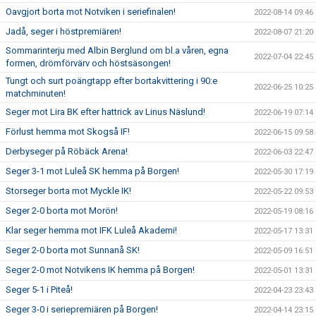
Oavgjort borta mot Notviken i seriefinalen!
2022-08-14 09:46
Jadå, seger i höstpremiären!
2022-08-07 21:20
Sommarinterju med Albin Berglund om bl.a våren, egna
2022-07-04 22:45
formen, drömförvärv och höstsäsongen!
Tungt och surt poängtapp efter bortakvittering i 90:e
2022-06-25 10:25
matchminuten!
Seger mot Lira BK efter hattrick av Linus Näslund!
2022-06-19 07:14
Förlust hemma mot Skogså IF!
2022-06-15 09:58
Derbyseger på Röbäck Arena!
2022-06-03 22:47
Seger 3-1 mot Luleå SK hemma på Borgen!
2022-05-30 17:19
Storseger borta mot Myckle IK!
2022-05-22 09:53
Seger 2-0 borta mot Morön!
2022-05-19 08:16
Klar seger hemma mot IFK Luleå Akademi!
2022-05-17 13:31
Seger 2-0 borta mot Sunnanå SK!
2022-05-09 16:51
Seger 2-0 mot Notvikens IK hemma på Borgen!
2022-05-01 13:31
Seger 5-1 i Piteå!
2022-04-23 23:43
Seger 3-0 i seriepremiären på Borgen!
2022-04-14 23:15