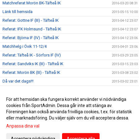
Matchreferat Morön BK-Täfteå IK
2016-03-20 08:31
Länk till hemsida
2015-05-15 10:00
Referat: Gottne IF (III) - Täfteå IK
2015-04-12 23:07
Referat: IFK Holmsund - Täfteå IK
2015-04-12 23:07
Referat: Björna IF (IV) - Täfteå IK
2015-04-12 23:06
Matchhelg i Övik 11-12/4
2015-04-01 23:06
Referat: Täfteå IK - Sörfors IF (IV)
2015-03-29 23:05
Referat: Sandviks IK (III) - Täfteå IK
2015-03-15 23:03
Referat: Morön BK (III) - Täfteå IK
2015-03-08 23:02
Då var det dags!!!
2015-03-02 23:01
Snart halvvägs in i försäsongen :)
2015-02-18 23:01
Ytterligare spelare klara för säsongen 2015:)
För att hemsidan ska fungera korrekt använder vi nödvändiga
2015-02-02 10:47
cookies från SportAdmin. Dessa går inte att stänga av.
Truppen för 2015 växer :)
2014-12-17 10:49
Föreningen kan också använda frivilliga cookies, t.ex. för statistik
eller marknadsföring. Du väljer själv om du vill acceptera dessa.
Anpassa dina val
Cookie-inställningar
Gå till Webbversion
Acceptera nödvändiga
Acceptera alla