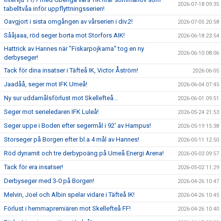
2026-07-18 09:35
tabelltvåa inför uppflyttningsserien!
Oavgjort i sista omgången av vårserien i div.2!
2026-07-05 20:58
Sååjaaa, röd seger borta mot Storfors AIK!
2026-06-18 23:54
Hattrick av Hannes när "Fiskarpojkarna" tog en ny
2026-06-10 08:06
derbyseger!
Tack för dina insatser i Täfteå IK, Victor Åström!
2026-06-05
Jaadåå, seger mot IFK Umeå!
2026-06-04 07:45
Ny sur uddamålsförlust mot Skellefteå...
2026-06-01 09:51
Seger mot serieledaren IFK Luleå!
2026-05-24 21:53
Seger uppe i Boden efter segermål i 92' av Hampus!
2026-05-19 15:38
Storseger på Borgen efter bl.a 4 mål av Hannes!
2026-05-11 12:50
Röd dynamit och tre derbypoäng på Umeå Energi Arena!
2026-05-03 09:57
Tack för era insatser!
2026-05-02 11:29
Derbyseger med 3-0 på Borgen!
2026-04-26 10:47
Melvin, Joel och Albin spelar vidare i Täfteå IK!
2026-04-26 10:45
Förlust i hemmapremiären mot Skellefteå FF!
2026-04-26 10:40