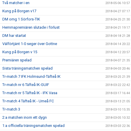
Två matcher i en
2018-05-06 10:57
Kung på Borgen v17
2018-04-27 07:17
DM omg 1 Sörfors-TIK
2018-04-25 21:30
Hemmapremiären slutade i förlust
2018-04-21 19:17
DM har startat
2018-04-18 21:28
Välförtjänt 1-0 seger över Gottne
2018-04-14 20:22
Kung på Borgen v 15
2018-04-12 20:57
Premiären spelad
2018-04-07 21:35
Sista träningsmatchen spelad
2018-04-03 20:46
Tr-match 7 IFK Holmsund-Täfteå IK
2018-03-25 21:39
Tr-match nr 6 Täfteå IK-GUIF
2018-03-22 22:42
Tr-match nr 5 Täfteå IK - IFK Vasa
2018-03-17 16:44
Tr-match 4 Täfteå IK - Umeå FC
2018-03-13 21:05
Tr-match 3
2018-03-10 15:35
2:a matchen inom ett dygn
2018-03-05 10:32
1:a officiella träningsmatchen spelad
2018-03-03 22:36