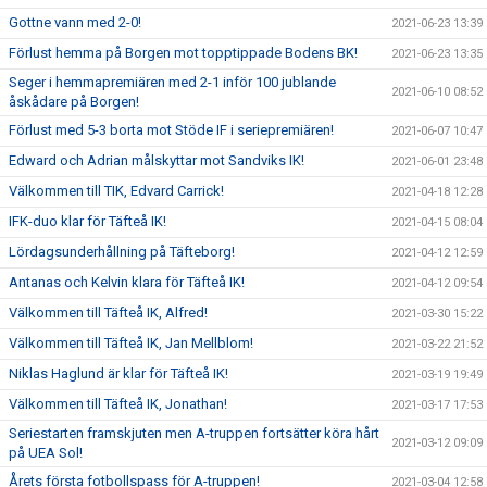
Gottne vann med 2-0!
2021-06-23 13:39
Förlust hemma på Borgen mot topptippade Bodens BK!
2021-06-23 13:35
Seger i hemmapremiären med 2-1 inför 100 jublande
2021-06-10 08:52
åskådare på Borgen!
Förlust med 5-3 borta mot Stöde IF i seriepremiären!
2021-06-07 10:47
Edward och Adrian målskyttar mot Sandviks IK!
2021-06-01 23:48
Välkommen till TIK, Edvard Carrick!
2021-04-18 12:28
IFK-duo klar för Täfteå IK!
2021-04-15 08:04
Lördagsunderhållning på Täfteborg!
2021-04-12 12:59
Antanas och Kelvin klara för Täfteå IK!
2021-04-12 09:54
Välkommen till Täfteå IK, Alfred!
2021-03-30 15:22
Välkommen till Täfteå IK, Jan Mellblom!
2021-03-22 21:52
Niklas Haglund är klar för Täfteå IK!
2021-03-19 19:49
Välkommen till Täfteå IK, Jonathan!
2021-03-17 17:53
Seriestarten framskjuten men A-truppen fortsätter köra hårt
2021-03-12 09:09
på UEA Sol!
Årets första fotbollspass för A-truppen!
2021-03-04 12:58