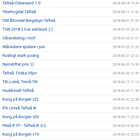
Täfteå-Östersund 1-0
2018-08-18 19:34
Ytterhogdal-Täfteå
2018-08-11 17:42
DM åttondel Bergsbyn-Täfteå
2018-08-07 21:33
TGN 2018 2.0 är avklarad ;):)
2018-07-29 20:24
Våravslutnig i moll
2018-07-04 21:51
Månadens spelare i juni
2018-07-02 21:20
Ruskigt stark poäng
2018-06-27 22:22
Nyinstiftat pris :))
2018-06-25 15:30
Täfteå- Friska Viljor
2018-06-20 21:49
TIK-Luleå, Timrå-TIK
2018-06-17 11:14
Hudiksvall-Täfteå
2018-06-03 11:30
Kung på Borgen v22
2018-05-31 22:38
IFK Umeå-Täfteå IK
2018-05-25 21:42
Kung på Borgen v20
2018-05-17 22:23
Piteå IF FF - Täfteå IK 5-2
2018-05-14 06:59
Kung på Borgen v19
2018-05-10 22:03