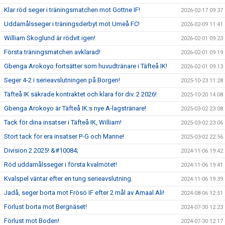
Klar röd seger i träningsmatchen mot Gottne IF!
2026-02-17 09:37
Uddamålsseger i träningsderbyt mot Umeå FC!
2026-02-09 11:41
William Skoglund är rödvit igen!
2026-02-01 09:23
Första träningsmatchen avklarad!
2026-02-01 09:19
Gbenga Arokoyo fortsätter som huvudtränare i Täfteå IK!
2026-02-01 09:13
Seger 4-2 i serieavslutningen på Borgen!
2025-10-23 11:28
Täfteå IK säkrade kontraktet och klara för div. 2 2026!
2025-10-20 14:08
Gbenga Arokoyo är Täfteå IK:s nye A-lagstränare!
2025-03-02 23:08
Tack för dina insatser i Täfteå IK, William!
2025-03-02 23:06
Stort tack för era insatser P-G och Manne!
2025-03-02 22:56
Division 2 2025! &#10084;
2024-11-06 19:42
Röd uddamålsseger i första kvalmötet!
2024-11-06 19:41
Kvalspel väntar efter en tung serieavslutning.
2024-11-06 19:39
Jadå, seger borta mot Frösö IF efter 2 mål av Amaal Ali!
2024-08-06 12:51
Förlust borta mot Bergnäset!
2024-07-30 12:23
Förlust mot Boden!
2024-07-30 12:17