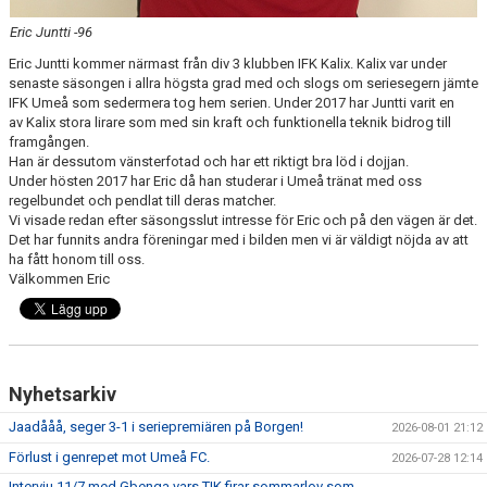
Eric Juntti -96
Eric Juntti kommer närmast från div 3 klubben IFK Kalix. Kalix var under
senaste säsongen i allra högsta grad med och slogs om seriesegern jämte
IFK Umeå som sedermera tog hem serien. Under 2017 har Juntti varit en
av Kalix stora lirare som med sin kraft och funktionella teknik bidrog till
framgången.
Han är dessutom vänsterfotad och har ett riktigt bra löd i dojjan.
Under hösten 2017 har Eric då han studerar i Umeå tränat med oss
regelbundet och pendlat till deras matcher.
Vi visade redan efter säsongsslut intresse för Eric och på den vägen är det.
Det har funnits andra föreningar med i bilden men vi är väldigt nöjda av att
ha fått honom till oss.
Välkommen Eric
Nyhetsarkiv
Jaadååå, seger 3-1 i seriepremiären på Borgen!
2026-08-01 21:12
Förlust i genrepet mot Umeå FC.
2026-07-28 12:14
Intervju 11/7 med Gbenga vars TIK firar sommarlov som