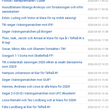
Förlust i seriepremiären i Luleå!
2026-04-17 09:22
Huvudtränare Gbenga Arokoyo om försäsongen och inför
2026-04-11 09:56
seriestarten!
Edvin, Ludvig och Victor är klara för ny rödvit säsong!
2026-04-11 09:55
TIK-seger i träningsmatchen mot IFK!
2026-04-02 12:32
Seger i träningsmatchen på Borgen!
2026-03-30 15:38
Theo, Isak, Jacob och Amaal är klara för nya år i Täfteå IK:s
2026-03-26 17:09
A-lag!
Oscar, Viktor, Mio och Ghanem fortsätter i TIK!
2026-03-26 17:08
Oavgjort 1-1 borta mot Skellefteå FF!
2026-03-22 10:30
TIK:s ledarstab säsongen 2026 vilken är exakt densamma
2026-03-22 10:29
som 2025!
Hampus Johansson är klar för Täfteå IK!
2026-03-18 10:03
Seger i träningsmatchen mot GUIF!
2026-03-10 15:45
Hannes, Andreas och Linus är alla klara för 2026!
2026-03-10 15:36
Seger 2-0 (0-0) i träningsmatchen mot UFC Akademi!
2026-03-02 16:36
Linus Remahl och Teo Lindberg och är klara för 2026!
2026-03-02 15:53
Felix Lundberg är klar för Täfteå IK!
2026-02-21 11:10