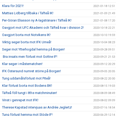
Klara för 2021!
2021-01-18 12:51
Mattias Lidberg tillbaka i Täfteå IK!
2021-01-09 21:49
Per-Göran Eliasson ny A-lagstränare i Täfteå IK!
2021-01-08 17:20
Oavgjort mot UFC Akademi och Täfteå kvar i division 2!
2020-10-18 22:21
Oavgjort borta mot Notvikens IK!
2020-10-10 19:59
Viktig seger borta mot IFK Umeå!
2020-10-04 08:23
Seger mot Ytterhogdal hemma på Borgen!
2020-09-28 09:51
Bra insats men förlust mot Gottne IF!
2020-09-21 21:53
Klar seger i måstematchen!
2020-09-12 20:29
IFK Östersund numret större på Borgen!
2020-09-05 20:05
Tung uddamålsförlust mot Piteå!
2020-08-22 20:00
Klar förlust borta mot Bodens BK!
2020-08-15 19:03
Täfteå föll tungt i 89:e matchminuten!
2020-08-09 08:49
Vinst i genrepet mot IFK!
2020-08-02 09:09
Therese Kapstad intervjuas av Andrée Jeglertz!
2020-07-16 18:54
Tung förlust hemma mot Stöde IF!
2020-06-29 12:14