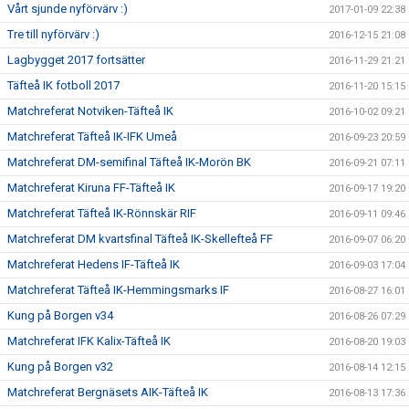
Vårt sjunde nyförvärv :)
2017-01-09 22:38
Tre till nyförvärv :)
2016-12-15 21:08
Lagbygget 2017 fortsätter
2016-11-29 21:21
Täfteå IK fotboll 2017
2016-11-20 15:15
Matchreferat Notviken-Täfteå IK
2016-10-02 09:21
Matchreferat Täfteå IK-IFK Umeå
2016-09-23 20:59
Matchreferat DM-semifinal Täfteå IK-Morön BK
2016-09-21 07:11
Matchreferat Kiruna FF-Täfteå IK
2016-09-17 19:20
Matchreferat Täfteå IK-Rönnskär RIF
2016-09-11 09:46
Matchreferat DM kvartsfinal Täfteå IK-Skellefteå FF
2016-09-07 06:20
Matchreferat Hedens IF-Täfteå IK
2016-09-03 17:04
Matchreferat Täfteå IK-Hemmingsmarks IF
2016-08-27 16:01
Kung på Borgen v34
2016-08-26 07:29
Matchreferat IFK Kalix-Täfteå IK
2016-08-20 19:03
Kung på Borgen v32
2016-08-14 12:15
Matchreferat Bergnäsets AIK-Täfteå IK
2016-08-13 17:36