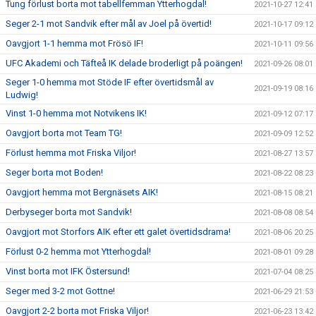
Tung förlust borta mot tabellfemman Ytterhogdal!
2021-10-27 12:41
Seger 2-1 mot Sandvik efter mål av Joel på övertid!
2021-10-17 09:12
Oavgjort 1-1 hemma mot Frösö IF!
2021-10-11 09:56
UFC Akademi och Täfteå IK delade broderligt på poängen!
2021-09-26 08:01
Seger 1-0 hemma mot Stöde IF efter övertidsmål av
2021-09-19 08:16
Ludwig!
Vinst 1-0 hemma mot Notvikens IK!
2021-09-12 07:17
Oavgjort borta mot Team TG!
2021-09-09 12:52
Förlust hemma mot Friska Viljor!
2021-08-27 13:57
Seger borta mot Boden!
2021-08-22 08:23
Oavgjort hemma mot Bergnäsets AIK!
2021-08-15 08:21
Derbyseger borta mot Sandvik!
2021-08-08 08:54
Oavgjort mot Storfors AIK efter ett galet övertidsdrama!
2021-08-06 20:25
Förlust 0-2 hemma mot Ytterhogdal!
2021-08-01 09:28
Vinst borta mot IFK Östersund!
2021-07-04 08:25
Seger med 3-2 mot Gottne!
2021-06-29 21:53
Oavgjort 2-2 borta mot Friska Viljor!
2021-06-23 13:42