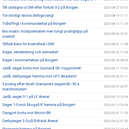
TIK utslagna ur DM efter förlust 0-2 på Borgen.
2023-08-27 07:52
Tre otroligt sköna derbypoäng!
2023-08-19 11:11
Tvåsiffrigt i kommunderbyt på Borgen!
2023-08-12 11:29
Bra insats i höstpremiären men tungt poängtapp på
2023-08-06 22:01
övertid!
Täfteå klara för kvartsfinal i DM!
2023-08-01 11:08
Seger, serieledning och semester!
2023-06-22 17:44
Seger i sommarhettan på Borgen!
2023-06-18 08:04
Jadå, seger borta mot Sunnanå SK i toppmötet!
2023-06-11 19:45
Jadå, derbyseger hemma mot UFC Akademi!
2023-06-02 07:11
3 poäng efter Noah Granqvists segermål i 92:a
2023-05-27 20:07
matchminuten!
Jadå, seger 3-1 på LF Arena!
2023-05-19 10:34
Seger 1-0 mot Skogså IF hemma på Borgen!
2023-05-13 20:04
Oavgjort borta mot Morön BK
2023-05-07 11:33
Derbyseger 2-0 på Röbäck Arena!
2023-04-22 07:45
Storseger hemma på Borgen!