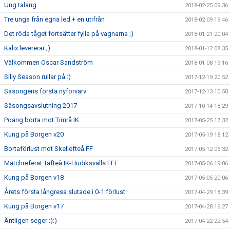
Ung talang
2018-02-25 09:36
Tre unga från egna led + en utifrån
2018-02-09 19:46
Det röda tåget fortsätter fylla på vagnarna ;)
2018-01-21 20:04
Kalix levererar ;)
2018-01-12 08:35
Välkommen Oscar Sandström
2018-01-08 19:16
Silly Season rullar på :)
2017-12-19 20:52
Säsongens första nyförvärv
2017-12-13 10:50
Säsongsavslutning 2017
2017-10-14 18:29
Poäng borta mot Timrå IK
2017-05-25 17:32
Kung på Borgen v20
2017-05-19 18:12
Bortaförlust mot Skellefteå FF
2017-05-12 06:32
Matchreferat Täfteå IK-Hudiksvalls FFF
2017-05-06 19:06
Kung på Borgen v18
2017-05-05 20:06
Årets första långresa slutade i 0-1 förlust
2017-04-29 18:39
Kung på Borgen v17
2017-04-28 16:27
Äntligen seger :):)
2017-04-22 22:54