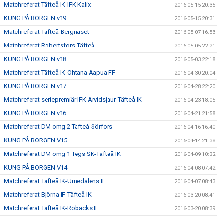
Matchreferat Täfteå IK-IFK Kalix
2016-05-15 20:35
KUNG PÅ BORGEN v19
2016-05-15 20:31
Matchreferat Täfteå-Bergnäset
2016-05-07 16:53
Matchreferat Robertsfors-Täfteå
2016-05-05 22:21
KUNG PÅ BORGEN v18
2016-05-03 22:18
Matchreferat Täfteå IK-Ohtana Aapua FF
2016-04-30 20:04
KUNG PÅ BORGEN v17
2016-04-28 22:20
Matchreferat seriepremiär IFK Arvidsjaur-Täfteå IK
2016-04-23 18:05
KUNG PÅ BORGEN v16
2016-04-21 21:58
Matchreferat DM omg 2 Täfteå-Sörfors
2016-04-16 16:40
KUNG PÅ BORGEN V15
2016-04-14 21:38
Matchreferat DM omg 1 Tegs SK-Täfteå IK
2016-04-09 10:32
KUNG PÅ BORGEN V14
2016-04-08 07:42
Matchreferat Täfteå IK-Umedalens IF
2016-04-07 08:43
Matchreferat Björna IF-Täfteå IK
2016-03-20 08:41
Matchreferat Täfteå IK-Röbäcks IF
2016-03-20 08:39