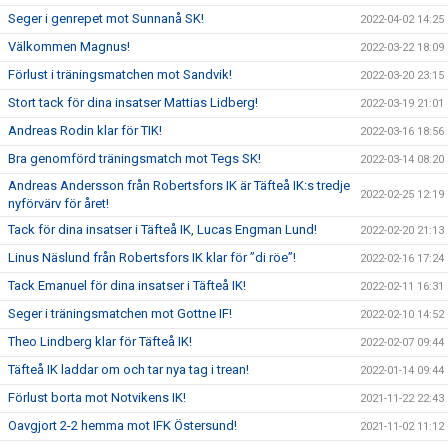
Seger i genrepet mot Sunnanå SK!
2022-04-02 14:25
Välkommen Magnus!
2022-03-22 18:09
Förlust i träningsmatchen mot Sandvik!
2022-03-20 23:15
Stort tack för dina insatser Mattias Lidberg!
2022-03-19 21:01
Andreas Rodin klar för TIK!
2022-03-16 18:56
Bra genomförd träningsmatch mot Tegs SK!
2022-03-14 08:20
Andreas Andersson från Robertsfors IK är Täfteå IK:s tredje
2022-02-25 12:19
nyförvärv för året!
Tack för dina insatser i Täfteå IK, Lucas Engman Lund!
2022-02-20 21:13
Linus Näslund från Robertsfors IK klar för ”di röe”!
2022-02-16 17:24
Tack Emanuel för dina insatser i Täfteå IK!
2022-02-11 16:31
Seger i träningsmatchen mot Gottne IF!
2022-02-10 14:52
Theo Lindberg klar för Täfteå IK!
2022-02-07 09:44
Täfteå IK laddar om och tar nya tag i trean!
2022-01-14 09:44
Förlust borta mot Notvikens IK!
2021-11-22 22:43
Oavgjort 2-2 hemma mot IFK Östersund!
2021-11-02 11:12