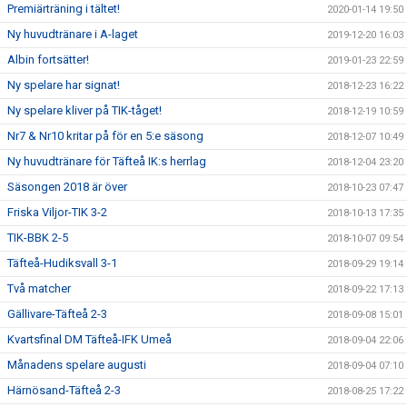
Premiärträning i tältet!
2020-01-14 19:50
Ny huvudtränare i A-laget
2019-12-20 16:03
Albin fortsätter!
2019-01-23 22:59
Ny spelare har signat!
2018-12-23 16:22
Ny spelare kliver på TIK-tåget!
2018-12-19 10:59
Nr7 & Nr10 kritar på för en 5:e säsong
2018-12-07 10:49
Ny huvudtränare för Täfteå IK:s herrlag
2018-12-04 23:20
Säsongen 2018 är över
2018-10-23 07:47
Friska Viljor-TIK 3-2
2018-10-13 17:35
TIK-BBK 2-5
2018-10-07 09:54
Täfteå-Hudiksvall 3-1
2018-09-29 19:14
Två matcher
2018-09-22 17:13
Gällivare-Täfteå 2-3
2018-09-08 15:01
Kvartsfinal DM Täfteå-IFK Umeå
2018-09-04 22:06
Månadens spelare augusti
2018-09-04 07:10
Härnösand-Täfteå 2-3
2018-08-25 17:22