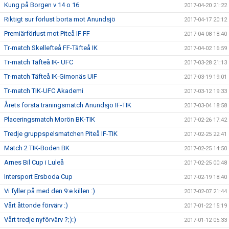
Kung på Borgen v 14 o 16
2017-04-20 21:22
Riktigt sur förlust borta mot Anundsjö
2017-04-17 20:12
Premiärförlust mot Piteå IF FF
2017-04-08 18:40
Tr-match Skellefteå FF-Täfteå IK
2017-04-02 16:59
Tr-match Täfteå IK- UFC
2017-03-28 21:13
Tr-match Täfteå IK-Gimonäs UIF
2017-03-19 19:01
Tr-match TIK-UFC Akademi
2017-03-12 19:33
Årets första träningsmatch Anundsjö IF-TIK
2017-03-04 18:58
Placeringsmatch Morön BK-TIK
2017-02-26 17:42
Tredje gruppspelsmatchen Piteå IF-TIK
2017-02-25 22:41
Match 2 TIK-Boden BK
2017-02-25 14:50
Arnes Bil Cup i Luleå
2017-02-25 00:48
Intersport Ersboda Cup
2017-02-19 18:40
Vi fyller på med den 9:e killen :)
2017-02-07 21:44
Vårt åttonde förvärv :)
2017-01-22 15:19
Vårt tredje nyförvärv ?;):)
2017-01-12 05:33