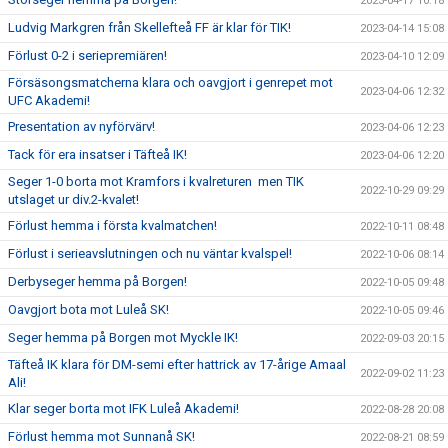
2023-04-17 10:18
Ludvig Markgren från Skellefteå FF är klar för TIK!
2023-04-14 15:08
Förlust 0-2 i seriepremiären!
2023-04-10 12:09
Försäsongsmatcherna klara och oavgjort i genrepet mot
2023-04-06 12:32
UFC Akademi!
Presentation av nyförvärv!
2023-04-06 12:23
Tack för era insatser i Täfteå IK!
2023-04-06 12:20
Seger 1-0 borta mot Kramfors i kvalreturen men TIK
2022-10-29 09:29
utslaget ur div.2-kvalet!
Förlust hemma i första kvalmatchen!
2022-10-11 08:48
Förlust i serieavslutningen och nu väntar kvalspel!
2022-10-06 08:14
Derbyseger hemma på Borgen!
2022-10-05 09:48
Oavgjort bota mot Luleå SK!
2022-10-05 09:46
Seger hemma på Borgen mot Myckle IK!
2022-09-03 20:15
Täfteå IK klara för DM-semi efter hattrick av 17-årige Amaal
2022-09-02 11:23
Ali!
Klar seger borta mot IFK Luleå Akademi!
2022-08-28 20:08
Förlust hemma mot Sunnanå SK!
2022-08-21 08:59