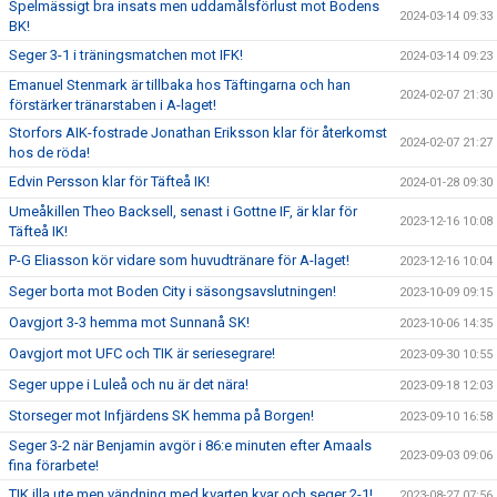
Spelmässigt bra insats men uddamålsförlust mot Bodens
2024-03-14 09:33
BK!
Seger 3-1 i träningsmatchen mot IFK!
2024-03-14 09:23
Emanuel Stenmark är tillbaka hos Täftingarna och han
2024-02-07 21:30
förstärker tränarstaben i A-laget!
Storfors AIK-fostrade Jonathan Eriksson klar för återkomst
2024-02-07 21:27
hos de röda!
Edvin Persson klar för Täfteå IK!
2024-01-28 09:30
Umeåkillen Theo Backsell, senast i Gottne IF, är klar för
2023-12-16 10:08
Täfteå IK!
P-G Eliasson kör vidare som huvudtränare för A-laget!
2023-12-16 10:04
Seger borta mot Boden City i säsongsavslutningen!
2023-10-09 09:15
Oavgjort 3-3 hemma mot Sunnanå SK!
2023-10-06 14:35
Oavgjort mot UFC och TIK är seriesegrare!
2023-09-30 10:55
Seger uppe i Luleå och nu är det nära!
2023-09-18 12:03
Storseger mot Infjärdens SK hemma på Borgen!
2023-09-10 16:58
Seger 3-2 när Benjamin avgör i 86:e minuten efter Amaals
2023-09-03 09:06
fina förarbete!
TIK illa ute men vändning med kvarten kvar och seger 2-1!
2023-08-27 07:56