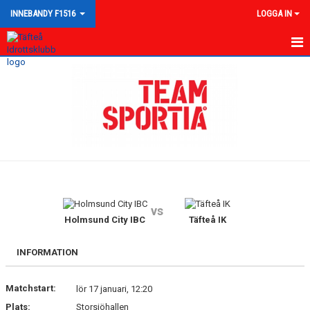
INNEBANDY F1516
LOGGA IN
HEM
NYHETER
KALENDER
MATCHER
TRUPPEN
vs
BILDGALLERI
Holmsund City IBC
Täfteå IK
DOKUMENT
INFORMATION
KONTAKT
Matchstart:
lör 17 januari, 12:20
Plats:
Storsjöhallen