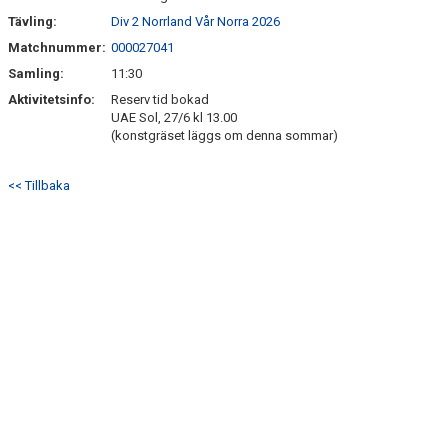
Tävling:
Div 2 Norrland Vår Norra 2026
DIV 2 NORRLAND HÖST UPPFLYTTNING 2026
Matchnummer:
000027041
Samling:
11:30
Aktivitetsinfo:
Reserv tid bokad
UAE Sol, 27/6 kl 13.00
(konstgräset läggs om denna sommar)
<< Tillbaka