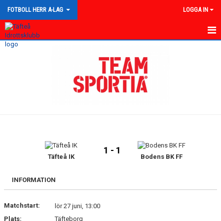
FOTBOLL HERR A-LAG
LOGGA IN
HEM
NYHETER
KALENDER
TRUPPEN
GÄSTBOK
1 - 1
BILDGALLERI
Täfteå IK
Bodens BK FF
DOKUMENT
INFORMATION
KONTAKT
Matchstart:
lör 27 juni, 13:00
Plats:
Täfteborg
MATCHER