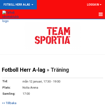
FOTBOLL HERR A-LAG
LOGGA IN
HEM
NYHETER
KALENDER
TRUPPEN
GÄSTBOK
Fotboll Herr A-lag
» Träning
BILDGALLERI
Tid:
mån 12 januari, 17:30 - 19:00
DOKUMENT
Plats:
Nolia Arena
Samling:
17:00
KONTAKT
<< Tillbaka
MATCHER