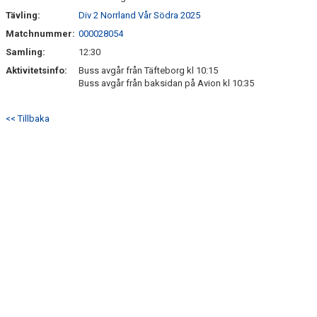
Tävling:
Div 2 Norrland Vår Södra 2025
DIV 2 NORRLAND HÖST UPPFLYTTNING 2026
Matchnummer:
000028054
Samling:
12:30
Aktivitetsinfo:
Buss avgår från Täfteborg kl 10:15
Buss avgår från baksidan på Avion kl 10:35
<< Tillbaka