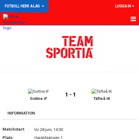
FOTBOLL HERR A-LAG
LOGGA IN
HEM
NYHETER
KALENDER
TRUPPEN
GÄSTBOK
1 - 1
BILDGALLERI
Gottne IF
Täfteå IK
DOKUMENT
INFORMATION
KONTAKT
Matchstart:
lör 28 juni, 14:00
Plats:
Haraldsängen 1
MATCHER