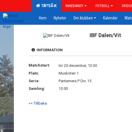
TÄFTEÅ IK
INNEBANDY
FOTBOLL
SKIDO
Hem
Nyheter
Om klubben
Kalender
Mat
IBF Dalen/Vit
INFORMATION
Matchstart:
lör 20 december, 13:30
Plats:
Musköten 1
Serie:
Pantamera P Div. 15
Samling:
13:00
<< Tillbaka