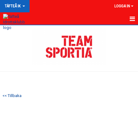
TÄFTEÅ IK
LOGGA IN
HEM
NYHETER
OM KLUBBEN
KALENDER
MATCHER
<< Tillbaka
KONTAKT
VÅRA GRUPPER
UMEÅ TRAIL