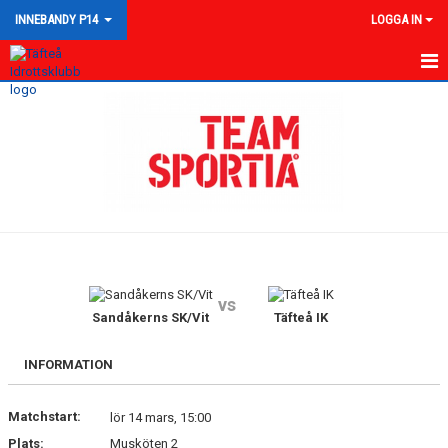
INNEBANDY P14
LOGGA IN
HEM
NYHETER
KALENDER
MATCHER
TRUPPEN
vs
BILDGALLERI
Sandåkerns SK/Vit
Täfteå IK
DOKUMENT
INFORMATION
KONTAKT
Matchstart:
lör 14 mars, 15:00
Plats:
Musköten 2