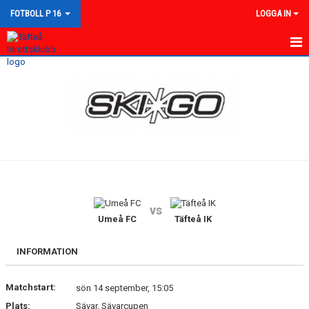
FOTBOLL P 16
LOGGA IN
HEM
NYHETER
KALENDER
MATCHER
TRUPPEN
vs
BILDGALLERI
Umeå FC
Täfteå IK
DOKUMENT
INFORMATION
KONTAKT
Matchstart:
sön 14 september, 15:05
Plats:
Sävar, Sävarcupen