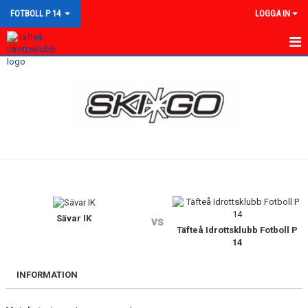
FOTBOLL P 14
LOGGA IN
HEM
NYHETER
KALENDER
MATCHER
TRUPPEN
BILDGALLERI
Sävar IK
vs
Täfteå Idrottsklubb Fotboll P
14
DOKUMENT
INFORMATION
KONTAKT