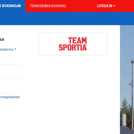
G BOKNINGAR
TENNISBANA BOKNING
LOGGA IN
AR
räsytorna 7
Konstgräsplan