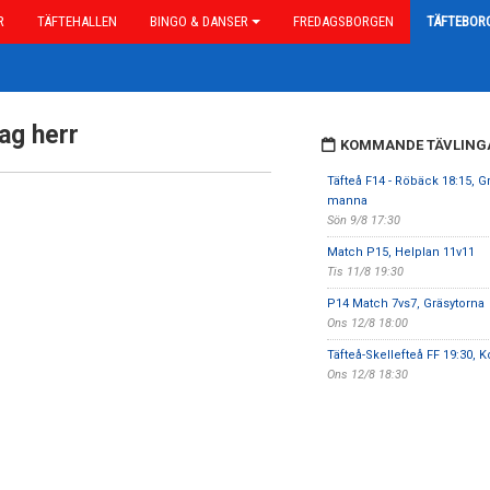
R
TÄFTEHALLEN
BINGO & DANSER
FREDAGSBORGEN
TÄFTEBOR
ag herr
KOMMANDE TÄVLING
Täfteå F14 - Röbäck 18:15, G
manna
Sön 9/8 17:30
Match P15, Helplan 11v11
Tis 11/8 19:30
P14 Match 7vs7, Gräsytorna
Ons 12/8 18:00
Täfteå-Skellefteå FF 19:30, 
Ons 12/8 18:30